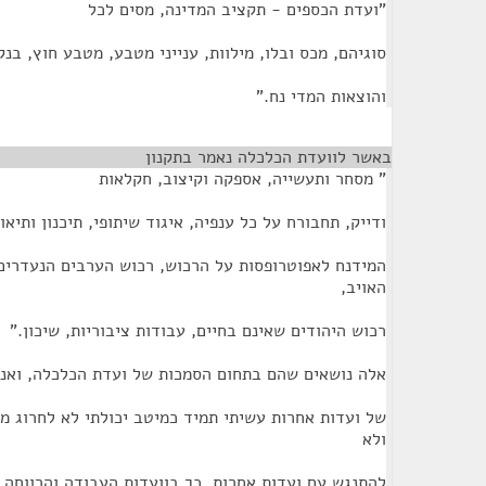
"ועדת הכספים - תקציב המדינה, מסים לכל
סוגיהם, מכס ובלו, מילוות, ענייני מטבע, מטבע חוץ, בנ
והוצאות המדי נח."
באשר לוועדת הכלכלה נאמר בתקנון
¶
" מסחר ותעשייה, אספקה וקיצוב, חקלאות
ודייק, תחבורח על כל ענפיה, איגוד שיתופי, תיכנון ותיאום
המידנח לאפוטרופסות על הרכוש, רכוש הערבים הנעדרים
האויב,
רכוש היהודים שאינם בחיים, עבודות ציבוריות, שיכון."
אלה נושאים שהם בתחום הסמכות של ועדת הכלכלה, ואנ
של ועדות אחרות עשיתי תמיד כמיטב יכולתי לא לחרוג מ
ולא
להתנגש עם ועדות אחרות, כך בוועדות העבודה והרווחה ו