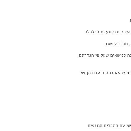
שייכים לוועדת הכלכלה
, חה"כ שושנה
עדת הכספים הקימה 12 ועדות משנה לנושאים שעל פי הגדרתם
ית שהיא בתהום עבודתן של
ישי עם ההברים הנוגעים