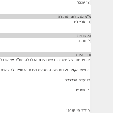
צי ענבר
מ"מ מזכירות הוועדה
¶
חי פריידין
הקצרנית
¶
י' חובב
סדר היום
¶
א. פנייתה של יושבת-ראש ועדת הכלכלה חח"כ שי ארבלי-
בנושא הקמת ועדות משנה מטעם ועדת הכספים לנושאים 
לוועדת הכלכלה.
ב. שונות.
היו"ר חי קורפו