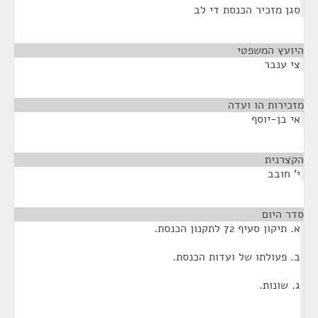
סגן מזכיר הכנסת די לב
היועץ המשפטי
¶
צי ענבר
מזכירות הו ועדה
¶
אי בן-יוסף
הקצרנית
¶
י' חובב
סדר היום
¶
א. תיקון סעיף 72 לתקנון הכנסת.
ב. פעולתו של ועדות הכנסת.
ג. שונות.