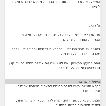
המציע, שהוא חבר הכנסת צחי הנגבי , מבקש להכניס תיקון
לתיקון.
צ' הנגבי
אני אכן לא הייתי בישיבה כשזה נידון, יקוצצו חלק מן
הגזירות החמורות שרצינו
להטיל על חבר הכנסת - במרכאות כפולות ומכופלות - ובכל
מקרה אני רוצה לשנות מילה
אחת בסעיף הראשון. אם לא נשנה את אורגה מילה בסעיף קטן
(א) להערכתי לא עשינו דבר.
הסעיף אומר כך
¶
"קרא היושב-ראש לחבר הכנסת להצהיר הצהרת אמונים
והצהיר חבר
הכנסת שלא כלשון החוק, יקרא לו היושב-ראש, על אתר,
לחזור ולהצהיר כלשון החוק "