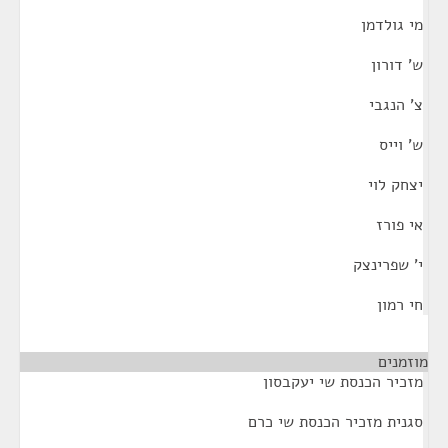
מי גולדמן
ש' דורון
צ' הנגבי
ש' וייס
יצחק לוי
אי פורז
י' שפרינצק
חי רמון
מוזמנים
¶
מזכיר הכנסת שי יעקבסון
סגנית מזכיר הכנסת שי כרם