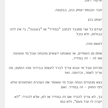
שיקול דעת.
חבר הכנסת יצחק כהן, בבקשה.
יצחק כהן
קודם כל אני מתנגד לכתוב "במזיד" או "בשגגה", כי אין לזה
גבולות, ולא נוכל
לצאת מזה.
אחת מן השתיים, או שאנחנו יוצאים מהנחה שכל מי שעושה
את זה - זה במזיד,
מכיוון שכל מי שבא צריך לברר לעצמו בבירור מהו הטקס, מה
צריך לאמר, וכדומה. ואז
נצא מנקודת הנחה שכל מי שאומר את הצהרת האימונים שלא
לפי החוק - זה במזיד. ואם
כך, לא צריך להגיד אם זה במזיד או לא, אלא להגיד: "לא
יקרה לו עוד פעם", ולא כמו