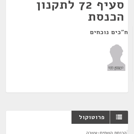
סעיף 72 לתקנון
הכנסת
ח"כים נוכחים
יצחק לוי
פרוטוקול
¶
הכנסת השתים-עשרה