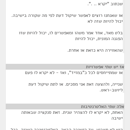
שכתוב "יקרא .. .".
או שאנחנו רוצים לאפשר שיקול דעת לפי מה שקורה בישיבה.
יכול להיות שזה לא
בלט מאד, אחד אמר משהו ומאפשרים לו, יכול להיות שזו
הפגנה המונית, יכול להיות
שהאווירה היא כזאת או אחרת.
אז יש שתי אפשרויות
¶
או שמתייחסים לכל כ"במזיד", ואז - לא יקרא לו פעם
שנייה, ולהצעה זאת אני מסכים. או לתת שיקול דעת
ליושב-ראש.
אלה שתי האלטרנטיבות
¶
האחת, לא יקרא לו להצהיר שנית. זאת סנקציה שבאותה
ישיבה
הוא לא מצביע, עד הישיבה הבאה. האלטרנטיבה השניה, בכל