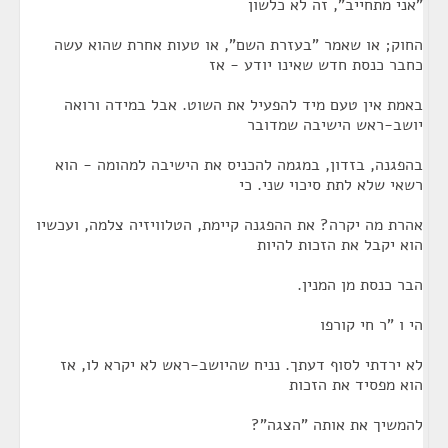
"אני מתחייב", זה לא כלשון
החוק; או שאמר "בעזרת השם", או טעות אחרת שהוא עשה
כחבר כנסת חדש שאינו יודע - אז
באמת אין טעם מיד להפעיל את השוט. אבל במידה ורואה
יושב-ראש הישיבה שמדובר
בהפגנה, בזדון, במגמה להכניס את הישיבה למהומה - הוא
רשאי שלא לתת סיכוי שני. כי
אהרת מה יקרה? את ההפגנה קיימת, הטלוויזיה צלמה, ועכשיו
הוא יקבל את הזכות להיות
הבר כנסת מן המנין.
הי ו "ר חי קורפו
לא ירדתי לסוף דעתך. נניח שהיושב-ראש לא יקרא לו, אז
הוא מפסיד את הזכות
להמשיך את אותה "הצגה"?