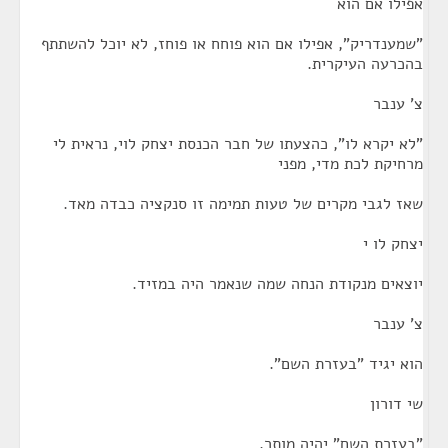
אפילו אם הוא
"שמענדריק", אפילו אם הוא פוחח או פוחז, לא יוכל להשתתף
בהכרעה העיקרית.
צ' ענבר
"לא יקרא לו", כהצעתו של חבר הכנסת יצחק לוי, נראית לי
מרחיקת לכת מדי, מפני
שאז לגבי מקרים של טעות תמימה זו סנקציה כבדה מאד.
יצחק לו י
יוצאים מנקודת הנחה שמה שנאמר היה במזיד.
צ' ענבר
הוא יגיד "בעזרת השם".
שי דורון
"בעזרת השם" יהיה מותר.