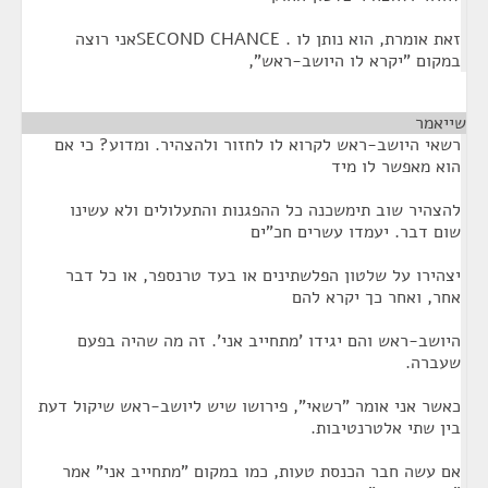
זאת אומרת, הוא נותן לו . SECOND CHANCEאני רוצה
במקום "יקרא לו היושב-ראש",
שייאמר
¶
רשאי היושב-ראש לקרוא לו לחזור ולהצהיר. ומדוע? כי אם
הוא מאפשר לו מיד
להצהיר שוב תימשכנה כל ההפגנות והתעלולים ולא עשינו
שום דבר. יעמדו עשרים חכ"ים
יצהירו על שלטון הפלשתינים או בעד טרנספר, או כל דבר
אחר, ואחר כך יקרא להם
היושב-ראש והם יגידו 'מתחייב אני'. זה מה שהיה בפעם
שעברה.
כאשר אני אומר "רשאי", פירושו שיש ליושב-ראש שיקול דעת
בין שתי אלטרנטיבות.
אם עשה חבר הכנסת טעות, כמו במקום "מתחייב אני" אמר