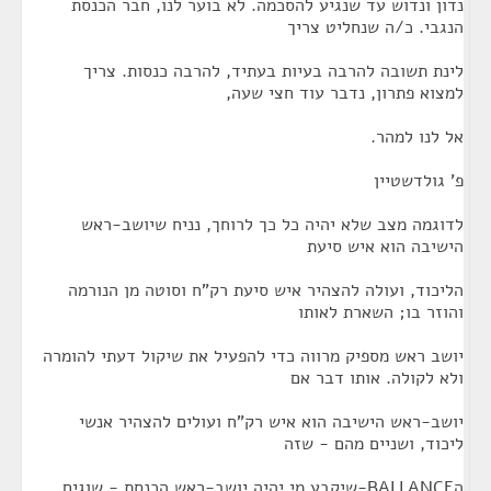
נדון ונדוש עד שנגיע להסכמה. לא בוער לנו, חבר הכנסת
הנגבי. כ/ה שנחליט צריך
לינת תשובה להרבה בעיות בעתיד, להרבה כנסות. צריך
למצוא פתרון, נדבר עוד חצי שעה,
אל לנו למהר.
פ' גולדשטיין
לדוגמה מצב שלא יהיה כל כך לרוחך, נניח שיושב-ראש
הישיבה הוא איש סיעת
הליכוד, ועולה להצהיר איש סיעת רק"ח וסוטה מן הנורמה
והוזר בו; השארת לאותו
יושב ראש מספיק מרווה כדי להפעיל את שיקול דעתי להומרה
ולא לקולה. אותו דבר אם
יושב-ראש הישיבה הוא איש רק"ח ועולים להצהיר אנשי
ליכוד, ושניים מהם - שזה
הBALLANCE-שיקבע מי יהיה יושב-ראש הכנסת - שוגים