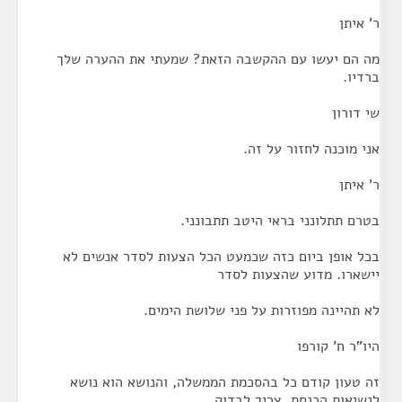
ר' איתן
מה הם יעשו עם ההקשבה הזאת? שמעתי את ההערה שלך
ברדיו.
שי דורון
אני מוכנה לחזור על זה.
ר' איתן
בטרם תתלונני בראי היטב תתבונני.
בכל אופן ביום כזה שכמעט הכל הצעות לסדר אנשים לא
יישארו. מדוע שהצעות לסדר
לא תהיינה מפוזרות על פני שלושת הימים.
היו"ר ח' קורפו
זה טעון קודם כל בהסכמת הממשלה, והנושא הוא נושא
לנשיאות הכנסת. צריך לבדוק.