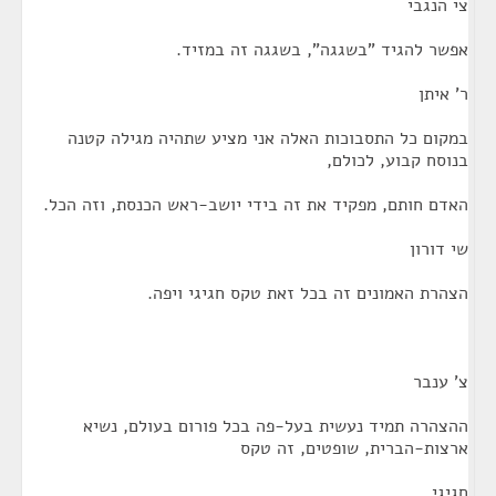
צי הנגבי
אפשר להגיד "בשגגה", בשגגה זה במזיד.
ר' איתן
במקום כל התסבוכות האלה אני מציע שתהיה מגילה קטנה
בנוסח קבוע, לכולם,
האדם חותם, מפקיד את זה בידי יושב-ראש הכנסת, וזה הכל.
שי דורון
הצהרת האמונים זה בכל זאת טקס חגיגי ויפה.
צ' ענבר
ההצהרה תמיד נעשית בעל-פה בכל פורום בעולם, נשיא
ארצות-הברית, שופטים, זה טקס
חגיגי.