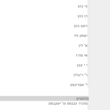
גי כהן
רן כהן
רענן כהן
יצחק לוי
א' לין
אי פורז
י י צבן
ר' ריבלין
י' שפרינצק
מוזמנים
¶
מזכיר הכנסת ש' יעקבסון