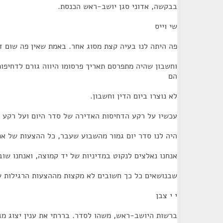
בבקשה, אדוני סגן יושב-ראש הכנסת.
שי וייס
פה היתה לנו בעיה קצת מסוג אחר. באמת שאין פה שום ד
וחשבון שהיה מתפרסם תאריך פרסומו היווה גורם לדחיפות
הם
לא נוצרו ביום הדין וחשבון.
עכשיו על רקע הדחיסות האדירה של סדר היום ועל רקע
היה לנו סדר יום גמור מהשבוע שעבר, כל ההצעות של את
אנחנו נאלצים לנקוט במדיניות של יד קמוצה, ואנחנו שו
שבנושאים כל כך חשובים לא מקצות מההצעות הרגילות ש
י י צבן
ברשות היושב-ראש, משהו לסדר. בררתי את ענין יצוג מ