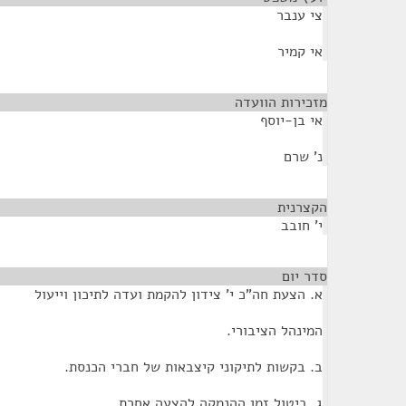
צי ענבר
אי קמיר
מזכירות הוועדה
¶
אי בן-יוסף
נ' שרם
הקצרנית
¶
י' חובב
סדר יום
¶
א. הצעת חה"כ י' צידון להקמת ועדה לתיכון וייעול
המינהל הציבורי.
ב. בקשות לתיקוני קיצבאות של חברי הכנסת.
ג. ביטול זמן ההנמקה להצעה אחרת.