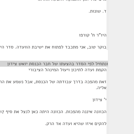
ד. שונות.
היו"ר ח' קורפו
בוקר טוב, אני מתכבד לפתוח את ישיבת הוועדה. סדר היו
ונתחיל לפי הסדר בהצעתו של חבר הכנסת יואש צידון
¶
הקמת ועדה לתיכון ויעול המינהל הציבורי
זאת מהפכה בדרך עבודתה של הכנסת, אבל נשמע את ההצ
אליה.
י' צידון
הכוונה איננה מהפכות. הכוונה היתה כאן לנצל את סיף 17 של תקנון הכנסת כדי
להקים איזו שהיא ועדה אד הרק.