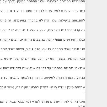
הסטורית המינהל הציבורי שלנו התפתח כמעין נדבך על נ
כמו צריף שלאט לאט צרפו לו חדר ואחר כך עוד חדר והפכ
להתגאות ביעילות שלו, וזה לא בהכרח באשמתו. זה פועל
זה קרה במרבית הארצות, אלא שאצלנו זה היה צריך לקרו
ובלוח אירועים צפוף יותר, במצבים מיוחדים רבים יותר, ו
אני סבור שכל המרבה בנושא הזה גורע, משום שכל אחד 
הבירוקרטיה באשר הוא ילך וכל אחד יש לו איזו שהיא בי
שנוצרו ניתנות לפתרון על ידי זה שניגשים לנקודה זאת א
ההצעה כאן מדברת למעשה בדבר כדלקמן: להקים ועדת כ
שתהיה מעין ועדת היגוי למכון לפריון העבודה, אשר יוכ
-
ואני הייתי לוקח יעוצים מחוץ לארץ ולא מפני שבארץ הם
שלא