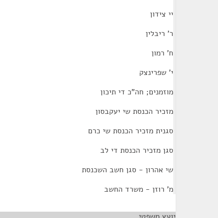
יי צידון
ר' ריבלין
ח' רמון
י' שפרינצק
מוזמנים; חה"כ די תיכון
מזכיר הכנסת שי יעקבסון
סגנית מזכיר הכנסת שי כרם
סגן מזכיר הכנסת די לב
שי אהרון - סגן חשב השכנסת
מ' רוזן - משרד החשב
יועץ משפטי