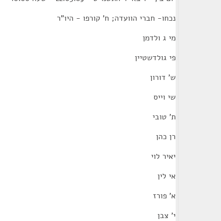
נכחו- חברי הוועדה; ח' קורפו - היו"ר
מי ג ולדמן
פי גולדשטיין
ש' דורון
שי וייס
ת' טובי
רן כהן
יאיר לוי
אי לין
א' פורז
י' צבן