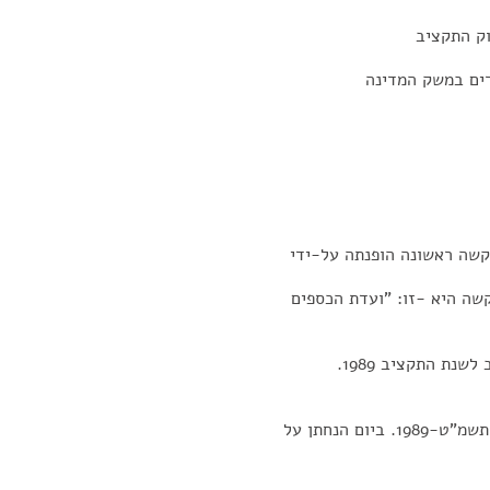
ק התקציב
קשה ראשונה הופנתה על-ידי
שה היא -זו: "ועדת הכספים
את החלטת ועדת הכנסת לאפשר דיון בהצעת חוק התקציב לשנת התקציב 1989.
ובהצעת חוק ההסדרים במשק המדינה (תיקוני חקיקה), התשמ"ט-1989. ביום הנחתן על