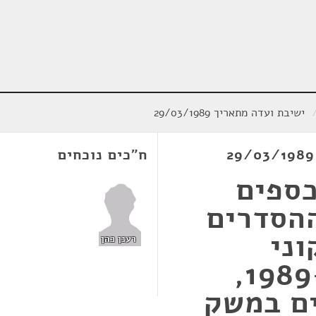
ישיבת ועדה מתאריך 29/03/1989
ח"כים נוכחים
כספים
ההסדרים
ני
רענן כהן
חקיקה), התשמ"ט-1989,
ם במשק