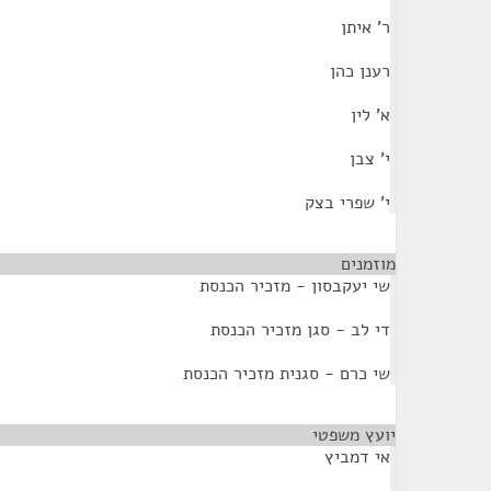
ר' איתן
רענן כהן
א' לין
י' צבן
י' שפרי בצק
מוזמנים
¶
שי יעקבסון - מזכיר הכנסת
די לב - סגן מזכיר הכנסת
שי כרם - סגנית מזכיר הכנסת
יועץ משפטי
¶
אי דמביץ