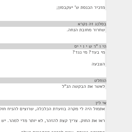
מזכיר הכנסת ש' יעקבסון;
בסלנג זה נקרא
¶
שחרור מחובת הנחה.
הי ו "ר ש י ו י יס
¶
מי בעד? מי נגד?
הצבעה
הוחלט
¶
לאשר את הבקשה הנ"ל
אי לין
¶
אתמול היה לי מקרה בוועדת הכלכלה, שרוצים להניח חוק
ראו את החוק. צריך קצת להזהר, לא יותר מדי למהר. יש