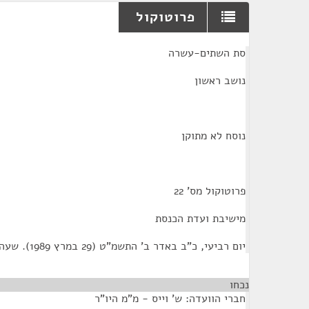
פרוטוקול
¶
סת השתים-עשרה
נושב ראשון
נוסח לא מתוקן
פרוטוקול מס' 22
מישיבת ועדת הכנסת
יום רביעי, כ"ב באדר ב' התשמ"ט (29 במרץ 1989). שעה 00;09
נכחו
חברי הוועדה: ש' וייס - מ"מ היו"ר