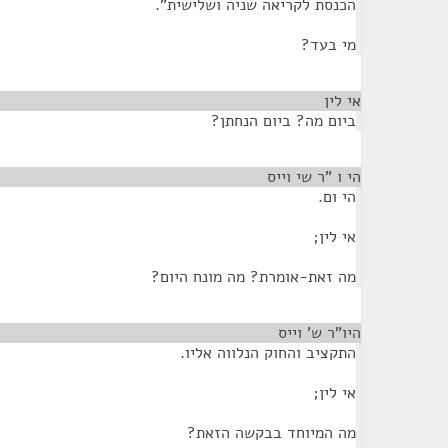
הכנסת לקריאה שניה ושלישית".
מי בעד?
אי לין
¶
ביום מה? ביום הנחתן?
הי ו "ר שי וייס
¶
הי ום.
אי לין;
מה זאת-אומרת? מה מונח היום?
היו"ר ש' וייס
¶
התקציב והחוק הנלווה אליו.
אי לין;
מה המיוחד בבקשה הזאת?