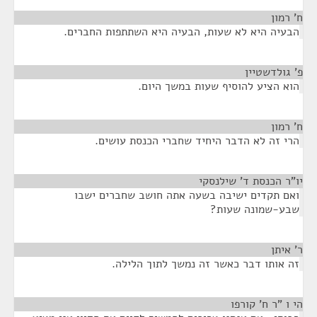
ח' רמון
¶
הבעיה היא לא שעות, הבעיה היא השתתפות החברים.
פ' גולדשטיין
¶
הוא הציע להוסיף שעות במשך היום.
ח' רמון
¶
הרי זה לא הדבר היחיד שחברי הכנסת עושים.
יו"ר הכנסת ד' שילנסקי
¶
ואם תקדים ישיבה בשעה אתה חושב שחברים ישבו
שבע-שמונה שעות?
ר' איתן
¶
זה אותו דבר כאשר זה נמשך לתוך הלילה.
הי ו "ר ח' קורפו
¶