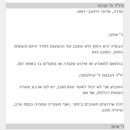
היו"ר ח' קורפו
¶
תודה, אדוני היושב-ראש.
ר' איתן;
הבעיה היא הזמן ולא התוכן של ההצעות לסדר היום והצעות
החוק. התוכן הוא
בהתאם למאורע או אירוע שקורה או נתקלים בו באותו זמן.
יו"ר הכנסת ד' שילנסקי;
השבוע אני לא יכול לאשר שום תוכן, יש לנו ארבע עשרה
הצעות רגילות, אף אם
יהיו אירועים חשובים ביותר. ואני מעוניין שתהיה כנסת ערה,
שיהיה תוכן.
ר' איתן
¶