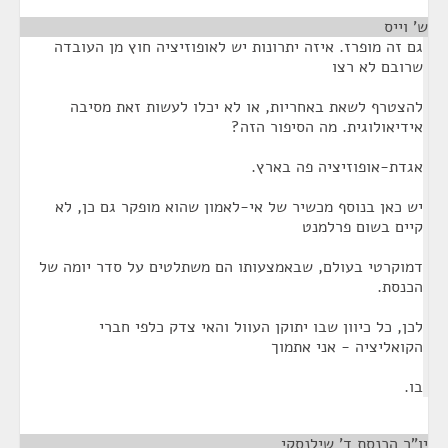
ש' וייס
¶
גם זה מופרז. איזה יתרונות יש לאופוזיציה חוץ מן העובדה
שרובם לא רצו
להצטרף לשאת באחריות, או לא יכלו לעשות זאת מסיבה
אידיאולוגית. מה הסיפור הזה?
אגדת-אופוזיציה פה בארץ.
יש כאן בנוסף מכשיר של אי-לאמון שהוא מופקר גם כן, לא
קיים בשום פרלמנט
דמוקרטי בעולם, שבאמצעותו הם משתלטים על סדר יומה של
הכנסת.
לכן, כל כיוון שבו יתוקן העוול והאי צדק כלפי חברי
הקואליציה - אני אתמוך
בו.
יו"ר הכנסת ד' שילנסקי
¶