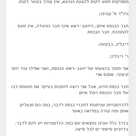
מספיקות חמש דקות להצגת הנושא, אין צורך בעשר דקות.
היו"ר ח' קורפו;
חבר הכנסת איתן, היושב-ראש אינו חבר הוועדה, אין טעם
להתווכח. חבר הכנסת
ריבלין, בבקשה.
ר' ריבלין;
אני תומך בהצעתו של יושב-ראש הכנסת, ואני אפילו עוד יותר
קיצוני. אמנם אני
חבר כנסת חדש, אבל אני רוצה להפנות בעיקר את תשומת לבו
של חבר הכנסת רפול איתן
להזדמנויות שניתנות לחברי כנסת לדבר, כמה הם מנצלים
אותן ומה קורה במליאה כאשר
בדרך כלל שנינו נמצאים שם כמה הזדמנויות יש להם לדבר.
בדיונים סיעתי ים לכל סיעה