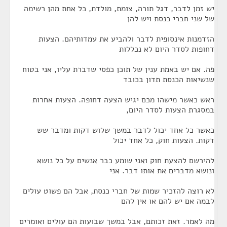
יש זמן לדבר, דגל תורה, צומת, מולדת, כל אחת מהן רשימה
של שני חברי כנסת ויש להן
הזדמנות אינסופית לדבר ולהביע את עמדותיהם. הצעות
דחופות לסדר היום לא נכללות
פה. אם יש באמת ענין של תוכן כפסי שדברת עליו, אני בטוח
שנשיאות הכנסת תדון בכובד
ראש כאשר מישהו מכם יגיש הצעה דחופה. הצעות אחרות
במסגרת הצעות לסדר היום,
כאשר כל אחד יכול לדבר במשך שלוש דקות ומדבר שש
דקות. הצעות חוק, כל אחד יכול
להירשם להצעת חוק ואני שומע כבר אנשים על כל נושא
ונושא מדברים את אותו דבר. אני
לא רוצה להזכיר שמות של חברי כנסת, אבל הם פשוט עולים
לבמה אם יש להם או אין להם
מה לאמר. זאת זכותם, אבל במשך שבועות הם עולים ואומרים