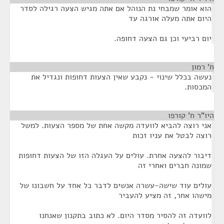
הוא אומר שמבחי נת הנוהל אם אתה מגיש הצעה רגילה לסדר
היום אתה מעלה אורגה עד
יום רביעי וכן גם הצעה דחופה.
ח' רמון
¶
נעשה בכלל שינוי - נקבע שאין הצעות דחופות ונגדיל את
המכסות.
היו"ר ח' קורפו
¶
אני רוצה להביא לוועדה מקשה אחת של מספר הצעות. למשל
רוצה לבטל את עניו זכות
דיבור להצעה אחרת. עולים על העגלה הזו של הצעות דחופות
שמונה חברים ואחרי זה
עולים עוד שישה-עשרה אנשים לדבר כל אחד על חשבונו של
מישהו אחר, זה מציע להעביר
לוועדה זה להסיר מסדר היום. לא כתוב בתקנון שאנחנו