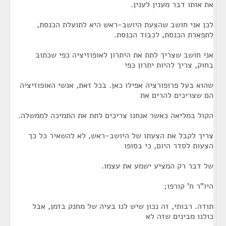
את אותו דבר מענין לענין.
לכן אני חושב שהצעת היושב-ראש היא לתועלת הכנסת,
לתפארת הכנסת, לכבוד הכנסת.
אני חושב שצריך לתת את היתרון לאופוזיציה כפי שכתוב
בחוק, צריך להיות יתרון כפי
שהוא בעל פרופורציה אפילו כאן. בכל זאת, אנשי האופוזיציה
הם שצריכים להרים את
הקול במליאה כאשר אנחנו צריכים לתת את התמיכה לממשלה.
צריך לקבל את הצעתו של היושב-ראש, לא להשאיר כל כך
הצעות לסדר היום, כי בסופו
של דבר רק המציע ישמע את עצמו.
היו"ר ח' קורפו;
תודה. רבותי, זה נכון שיש לנו בעיה של מחנק בזמן, אבל
כולנו מבינים שזה לא