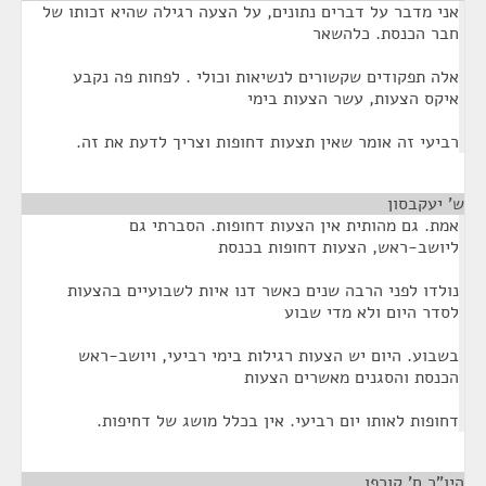
אני מדבר על דברים נתונים, על הצעה רגילה שהיא זכותו של
חבר הכנסת. כלהשאר
אלה תפקודים שקשורים לנשיאות וכולי . לפחות פה נקבע
איקס הצעות, עשר הצעות בימי
רביעי זה אומר שאין תצעות דחופות וצריך לדעת את זה.
ש' יעקבסון
¶
אמת. גם מהותית אין הצעות דחופות. הסברתי גם
ליושב-ראש, הצעות דחופות בכנסת
נולדו לפני הרבה שנים כאשר דנו איות לשבועיים בהצעות
לסדר היום ולא מדי שבוע
בשבוע. היום יש הצעות רגילות בימי רביעי, ויושב-ראש
הכנסת והסגנים מאשרים הצעות
דחופות לאותו יום רביעי. אין בכלל מושג של דחיפות.
היו"ר ח' קורפו
¶