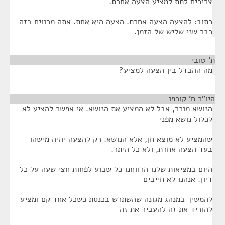
צריכים לתת למציע הצעה אחרת.
כתוב: להצעה הצעה אחרת. הצעה היא אחת. אתה מרוויח בזה
כבר שני שליש של הזמן.
ת' טובי
¶
מה ההבדל בין הצעה למציע?
היו"ר ח' קורפו
¶
הנושא מוכר, אבל לא המציע את הנושא. אי אפשר להציע לא
לכלול נושא מפני
שהמציע לא מוצא חן, אלא הנושא. רק להצעה יהיה מישהו
בעד הצעה אחרת, ולא כל היתר.
היום במציאות שלנו הרווחנו כל שבוע לפחות חצי שעה על כל
דיון. אנהנו לא חייבים
להמשיך במנהג מגונה שהשתרש בכנסת כשכל אחד קם ומציע
להוריד את זה להעביר את זה