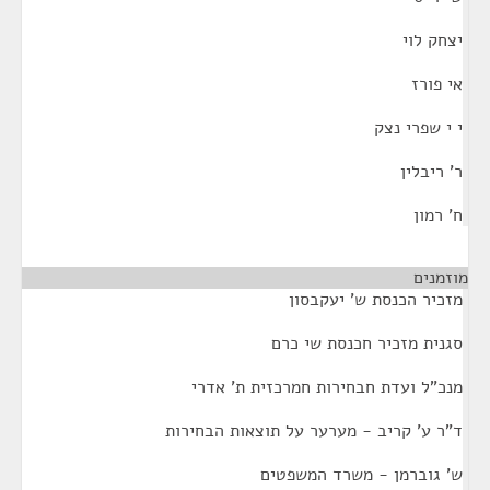
יצחק לוי
אי פורז
י י שפרי נצק
ר' ריבלין
ח' רמון
מוזמנים
¶
מזכיר הכנסת ש' יעקבסון
סגנית מזכיר חכנסת שי כרם
מנכ"ל ועדת חבחירות חמרכזית ת' אדרי
ד"ר ע' קריב - מערער על תוצאות הבחירות
ש' גוברמן - משרד המשפטים