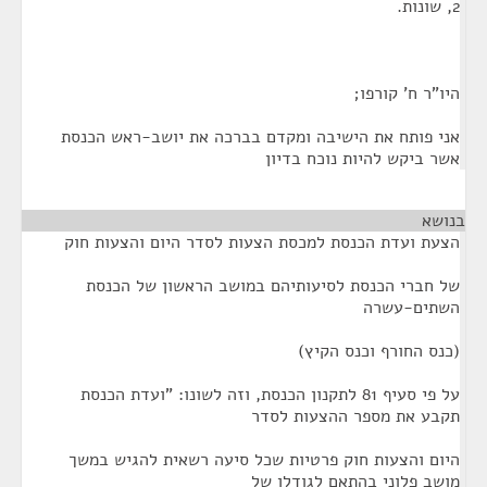
2, שונות.
היו"ר ח' קורפו;
אני פותח את הישיבה ומקדם בברכה את יושב-ראש הכנסת
אשר ביקש להיות נוכח בדיון
בנושא
¶
הצעת ועדת הכנסת למכסת הצעות לסדר היום והצעות חוק
של חברי הכנסת לסיעותיהם במושב הראשון של הכנסת
השתים-עשרה
(כנס החורף וכנס הקיץ)
על פי סעיף 81 לתקנון הכנסת, וזה לשונו: "ועדת הכנסת
תקבע את מספר ההצעות לסדר
היום והצעות חוק פרטיות שכל סיעה רשאית להגיש במשך
מושב פלוני בהתאם לגודלן של