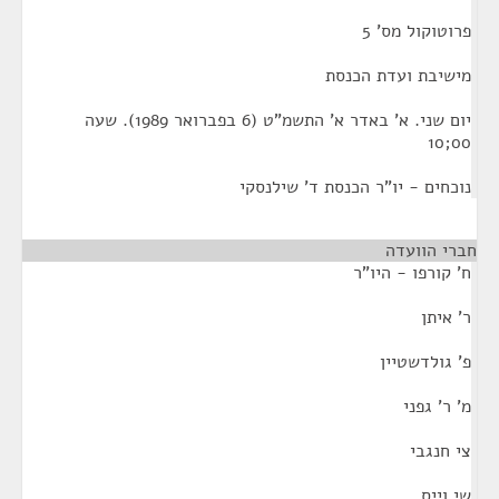
פרוטוקול מס' 5
מישיבת ועדת הכנסת
יום שני. א' באדר א' התשמ"ט (6 בפברואר 1989). שעה
00;10
נוכחים - יו"ר הכנסת ד' שילנסקי
חברי הוועדה
ח' קורפו - היו"ר
ר' איתן
פ' גולדשטיין
מ' ר' גפני
צי חנגבי
שי וייס