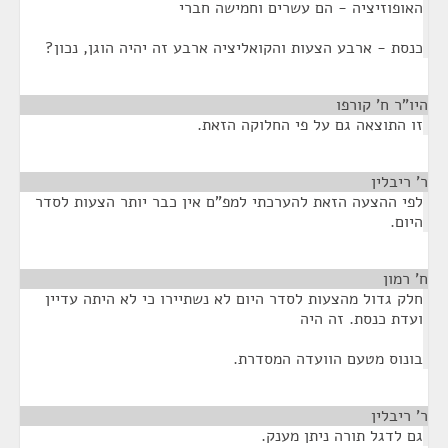
האופוזיציה - הם עשרים וחמישה חברי
כנסת - ארבע הצעות והקואליציה ארבע זה יהיה הוגן, נכון?
היו"ר ח' קורפו
¶
זו התוצאה גם על פי החלוקה הזאת.
ר' ריבלין
¶
לפי ההצעה הזאת להערכתי למפ"ם אין כבר יותר הצעות לסדר
היום.
ח' רמון
¶
חלק גדול מהצעות לסדר היום לא נשתיירו כי לא היתה עדיין
ועדת כנסת. זה היה
בונוס מטעם הוועדה המסדרת.
ר' ריבלין
¶
גם לדגל תורה ניתן מענק.