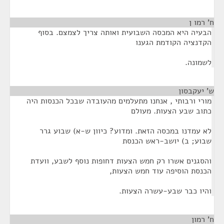
ח' רמו ן
¶
הבעיה היא המכסה השבועית ואותה צריך לצמצם. בסוף
הקדנציה הקודמת הגענו
לשמונה.
ש' יעקבסון
¶
מורי ורבותי , אנחנו מתעלמים מהעובדה שבכל הכנסות היה
כתוב שבע הצעות. מעולם
לא עמדנו במכסה הזאת. ומדוע? כיוון ש-א) שבוע גרר
שבוע; ב) יושב-ראש הכנסת
והסגנים אשרו רק חמש הצעות דחופות נוסף לשבע, וועדת
הכנסת הוסיפה עוד חמש הצעות,
והיו כבר שבע-עשרה הצעות.
ח' רמון
¶