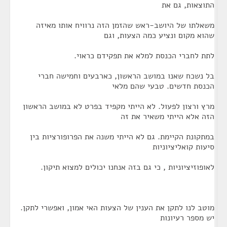
התוצאות, גם את
משאלתו של היושב-ראש שהזמן הזה נרוויח אותו מאיזה
שהוא מקום ונציע כמה הצעות, וגם
לתת לחברי הכנסת למלא את תפקידם כראוי.
בל נשכח שאנו במושב הראשון, כארבעים וחמישה חברי
הכנסת חדשים. טבעי שהם מלאי
מרץ ורצון לפעול. לא הייתי מקפיד בפרט לא במושב הראשון
הזה אלא הייתי משאיר את זה
במתקונת הקיימת. גם לא הייתי משנה את הפרופורציות בין
סיעות קואליציוניות
לאופוזיציוניות , כי גם בזה אנחנו יכולים למצוא תיקון.
מוטב לנו לתקן את הענין של הצעות האי אמון, ואפשרי לתקן.
יש מספר רעיונות