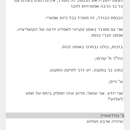
הצעת יושב-ראש הכנסת, זה מופרז, אין פרלמנט בעולם עם
כל כך הרבה אפשרויות לחבר
הכנסת הבודד, זה מופרז בכל כיוון אפשרי.
אני גם מתנגד באופן עקרוני לאפליה לרעה של הקואליציה.
אנחנו חברי כנסת
בזכות, כולנו נבחרנו באותה זכות.
היו"ר ח' קורפו;
כתוב כך בתקנון. יש דרך לתיקון התקנון.
ש' וייס;
אני יודע. אני שואל: מדוע שזה יתחלק ביחס של חמש
לשלוש?
פ' גולדשטיין
¶
שיהיה ארבע ושלוש.