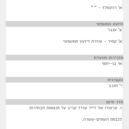
א' רוזנפלד - " "
היועץ המשפטי
¶
צ' ענבר
א' קמיר - עוזרת ליועץ חמשפטי
מזכירות חוועדח
¶
אי בן-יוסף
הקצרנית
¶
י' חובב
סדר חיום
¶
1. ערעורו של דייר עודד קריב על תוצאות חבחירות
לכנסת השתים-עשרה.