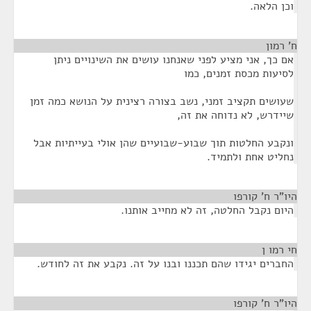
וכן הלאה.
ח' רמון
¶
אם כך, אני מציע לפני שאנחנו עושים את השינויים ניתן
לסיעות מכסת זמנים, כמו
שעושים תקציב זמני, נשב בצורה רצינית על הנושא כמה זמן
שיידרש, לא נדוחה את זה,
ונקבע החלטות תוך שבוע-שבועיים שהן אולי בעייתיות אבל
נחליט אחת ולתמיד.
היו"ר ח' קורפו
¶
היום נקבל החלטה, זה לא מחייב אותנו.
חי רמו ן
¶
החברים יגידו שהם תכננו ובנו על זה. נקבע את זה לחודש.
היו"ר ח' קורפו
¶