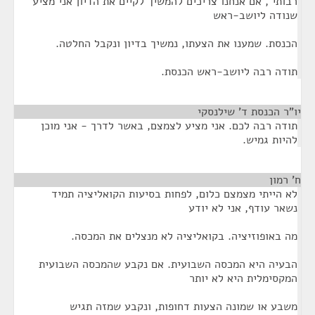
רבותי , אם אנחנו צריכים להמשיך לקיים את הדיון אני מציע
שנודה ליושב-ראש
הכנסת. שמענו את הצעתו, נמשיך בדיון ונקבל החלטה.
תודה רבה ליושב-ראש הכנסת.
יו"ר הכנסת ד' שילנסקי
¶
תודה רבה לכם. אני מציע לצמצם, באשר לדרך - אני מוכן
להיות גמיש.
ח' רמון
¶
לא הייתי מצמצם כלום, לפחות בסיעות הקואליציה תמיד
נשאר עודף, אני לא יודע
מה באופוזיציה. בקואליציה לא מנצלים את המכסה.
הבעיה היא המכסה השבועית. אם נקבע שהמכסה השבועית
המקסימלית היא לא יותר
משבע או שמונה הצעות דחופות, ונקבע שמזה תגיש