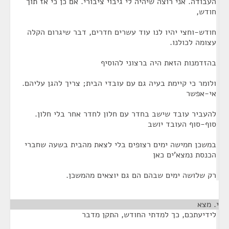
העבודה. אני רוצה שיהיה לי גיבוי ציבורי. אם כן כי אז תוך
חודש,
חודש-וחצי יהיו לנו עוד עשרים חדרים, דבר שיגרום הקלה
עצומה לכולנו.
בהזדמנות הזאת היה ברצוני להוסיף
ולומר כי קיימת בעיה גם עם עובדי הבית; צריך להגן עליהם.
אי-אפשר
להעביר עובד שישב בחדר עם חלון לחדר אחר בלי חלון.
סוף-סוף העובד יושב
במשכן חמישה ימים רצופים בלי לצאת מהבית בשעה שחברי
הכנסת נמצא'ים כאן
רק שלושה ימים שבהם הם גם יוצאים מהמשכן.
י. מצא
¶
לידיעתכם, כך למדתי החודש, התקן מדבר