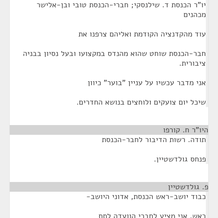
יו"ר הכנסת ד. שילנסקי; חברי-הכנסת טובי ובן-אלישר
מכהנים
עוד מהקדנציה הקודמת ואליהם צרפנו את
חבר-הכנסת שוחט שהוא מהנדס במקצועו ובעל נסיון בבניה
ציבורית.
אני מדבר עכשיו על עניין "בוער" כיוון
שיכל יום צועקים ולוחצים בנושא החדרים.
היו"ר ח. קורפו
¶
תודה. רשות הדיבור לחבר-הכנסת
פנחס גולדשטיין.
פ. גולדשטיין
¶
כבוד יושב-ראש הכנסת, אדוני היושב-
ראש, אני מציע לחברי הוועדה לתת