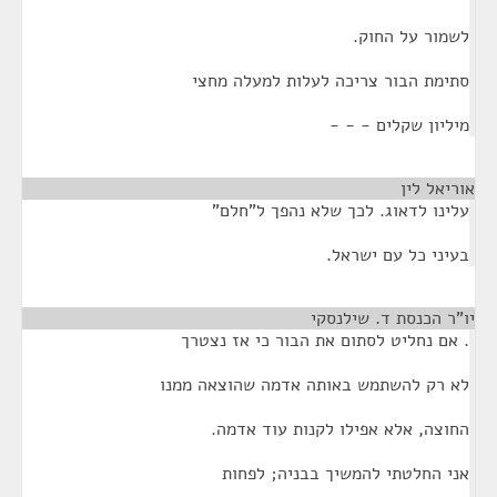
לשמור על החוק.
סתימת הבור צריכה לעלות למעלה מחצי
מיליון שקלים - - -
אוריאל לין
¶
עלינו לדאוג. לכך שלא נהפך ל"חלם"
בעיני כל עם ישראל.
יו"ר הכנסת ד. שילנסקי
¶
. אם נחליט לסתום את הבור כי אז נצטרך
לא רק להשתמש באותה אדמה שהוצאה ממנו
החוצה, אלא אפילו לקנות עוד אדמה.
אני החלטתי להמשיך בבניה; לפחות