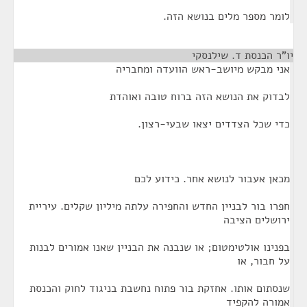
לומר מספר מלים בנושא הזה.
יו"ר הכנסת ד. שילנסקי
¶
אני מבקש מיושב-ראש הוועדה ומחבריה
לבדוק את הנושא הזה ברוח טובה ואוהדת
כדי שכל הצדדים יצאו שבעי-רצון.
מכאן אעבור לנושא אחר. כידוע לכם
חפרו בור לבניין החדש והחפירה עלתה מיליון שקלים. עיריית
ירושלים הציבה
בפנינו אולטימטום; או שנבנה את הבניין שאנו אמורים לבנות
על חבור, או
שנסתום אותו. אחזקת בור פתוח נחשבת בניגוד לחוק והכנסת
אמורה להקפיד