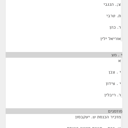
צ;. הנגבי
ת. טרבי
ר. כהן
אוריאל ילין
י . מצ
¶
א
י . צבן
י . צידון
ר. ריבלין
מוזמנים
¶
מזכיר הכנסת ש. יעקבסון