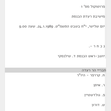
פרוטוקול מס' 1
מישיבת רעדת הכנסת
יום שלישי, י"ח בשבט התשמ"ט. 24.1.1989. שעה 9.00
נ כ ח ר -.
יושב-ראש הכנסת ד. שילנסקי
חבריי הר רעדה
ח. קררפר - היו"ר
ר. איתן
פ. גולדשטיין
ש. דורון