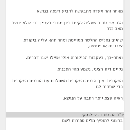
מאחר והר ויעדה מתבקשת להביע דעתה בנושא
הזה אני סבור שעליה לקיים דיון יסודי בעניין כדי שלא יווצר
מצב כזה
שהיום נחליט החלטה מסויימת ומחר תהא עליה ביקורת
ציבורית או פנימית,
ואחר-כך, בעקבות הביקורות אולי אפילו ישנו דברים.
נקיים דיוו רציני, נשמע מהי התכנית
המקורית ואיך הבניה המקורית משתלבת עם התכנית המקורית
כדי שתהיה לנו
ראיה קצת יותר רחבה על הנושא.
יו"ר הכנסת ד. שילנסקי
¶
ברצוני להוסיף מלים ספורות לשם