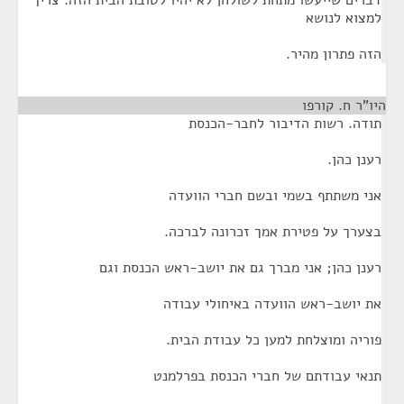
דברים שייעשו מתחת לשולחן לא יהיו לטובת הבית הזה. צריך
למצוא לנושא
הזה פתרון מהיר.
היו"ר ח. קורפו
¶
תודה. רשות הדיבור לחבר-הכנסת
רענן כהן.
אני משתתף בשמי ובשם חברי הוועדה
בצערך על פטירת אמך זכרונה לברכה.
רענן כהן; אני מברך גם את יושב-ראש הכנסת וגם
את יושב-ראש הוועדה באיחולי עבודה
פוריה ומוצלחת למען כל עבודת הבית.
תנאי עבודתם של חברי הכנסת בפרלמנט