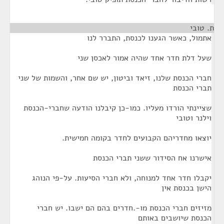
ת. טובי
¶
אתמול, כאשר הגענו לכנסת, התברר לנו
שעל דלת חדר אחד שהיה אמור לאכסן שני
חברי הכנסת שלנו, זיאד וביטון, יש שם אחר, והשמות של שני
תברי הכנסת
שציינתי הורדו מעליו. כמו-כן קיבלנו הודעה שחברי-הכנסת
וילנר וטובי
יוצאו מחדריהם הקבועים לחדר בקומה חמישית.
אישרנו אח הסידור ששני תברי הכנסת
יקבלו חדר אחד למנוחה, ולא חברי הסיעות. על-פי הנוהג
הישן בכנסת אין
מזיזים חברי הכנסת מו-.חדרים בהם הם ישבו. יש חברי
הכנסת שיושבים באותם