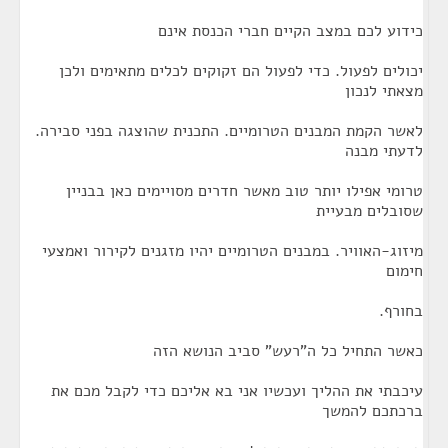
כידוע לכם במצב הקיים חברי הכנסת אינם
יכולים לפעול. כדי לפעול הם זקוקים לכלים מתאימים ולכן
מצאתי לנכון
לאשר הקמת המבנים הטרומיים. התכנית שהוצגה בפני סבירה.
לדעתי מבנה
טרומי אפילו יותר טוב מאשר חדרים מסויימים כאן בבניין
שסובלים מבעיית
מיזוג-האוויר. במבנים הטרומיים יהיו מזגנים לקירור ואמצעי
חימום
בחורף.
כאשר התחיל כל ה"רעש" סביב הנושא הזה
עיכבתי את ההליך ועכשיו אני בא אליכם כדי לקבל מכם את
ברכתכם להמשך