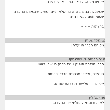
אינפורמציה. לבניין המרכזי יש רעדה
שמטפלת בנושא הזה כך שלא הייתי מציע שבמקום הוועדה
שמתייחסת לעניין חזה
ברצינות - - -
פ. גולדשטיין
¶
מל הם חברי הוועדה?
יו"ר הכנסת ד. שילנסקי
¶
חבר-הכנסת תופיק טובי מכהן כיושב-ראש
הוועדה, ולצדו מכהנים חברי-הכנסת
אליהו בן-אלישר ואברהם שוחט.
אוריאל לין
¶
לא התכוונתי להחליף את הוועדה.