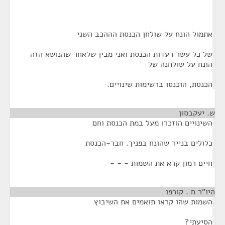
אתמול הונח על שולחן הכנסת הההכב השני
של כל עשר רעדות הכנסת ואני מבין שלאחר שהנושא הזה
הונח על שולחנה של
הכנסת, הוכנסו ברשימות שינויים.
ש. יעקבסון
¶
השינויים הוזכרו מעל במת הכנסת וחם
כלולים בנייר שהונח בפניך. חבר-הכנסת
חיים רמון קרא את השמות - - -
היו"ר ח . קורפו
¶
השמות שהו קראו תואמים את השיבוץ
הסיעתי?