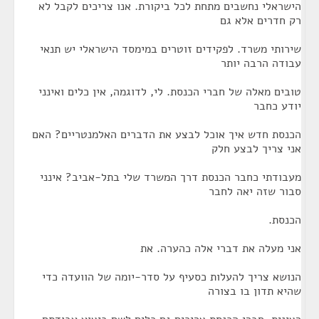
הישראלי נחשבים מתחת לכל ביקורת. אנו צריכים לקבל לא
רק חדרים אלא גם
שירותי משרד. לפקידים זוטרים במימסד הישראלי יש תנאי
עבודה הרבה יותר
טובים מאלה של חברי הכנסת. לי, לדוגמה, אין כלים ואינני
יודע כחבר
הכנסת חדש איך אוכל לבצע את הדברים האלמנטריים? האם
אני צריך לבצע חלק
מעבודתי כחבר הכנסת דרך המשרד שלי בתל-אביב? אינני
סבור שזה יאה לחבר
הכנסת.
אני מעלה את דברי אלה כהערה. את
הנושא צריך להעלות כסעיף על סדר-יומה של הוועדה כדי
שהיא תדון בו בצורה