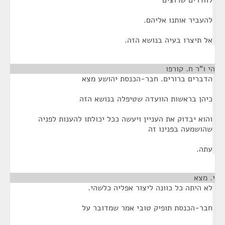
לחדרים שרוצים
להעביר אותנו אליהם.
אל תיצרו בעיה בנושא הזה.
הי ו"ר ח. קורפו
¶
הדברים ברורים. חבר-הכנסת יהושע מצא
כיהן בראשות הוועדה שטיפלה בנושא הזה
והוא יבדוק את העניין ויעשה ככל יכולתו להענות לפניה
שהושמעה בפנינו זה
עתה.
י. מצא
¶
לא היתה כל כוונה ליצור אפליה כלשהי.
חבר-הכנסת תופיק טובי אמר שמדובר על