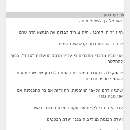
ש. יעקבסון
¶
זאת אל לך לשאול אותי.
הי ו "ר ח. קורפו : היה צ;ריך לבדוק את הנושא הזה טרם
שחבר-הכנסת רמון קרא את השמות.
אני מבין מדברי החברים כי עניין הרכב הוועדות "סגור", כפוף
להחלטה
שהתקבלה בוועדה המסדרת בהתאם לזכותן של שתי סיעות
להוסיף מספר חברים
שהגיע להם על-פי המיכסות. הוועדות אם כך תתכנסנה אם
אני מבין נכון
עוד היום כדי לקיים את טקס בחירת היושב-ראש.
ועדת הכנסת ממליצ;ה בפני ועדת הכספים