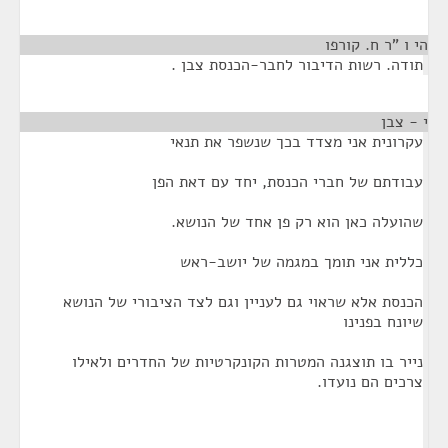
הי ו "ר ח. קורפו
¶
תודה. רשות הדיבור לחבר-הכנסת צבן .
י - צבן
¶
עקרונית אני מצדד בכך שנשפר את תנאי
עבודתם של חברי הכנסת, יחד עם דאת הפן
שהועלה כאן הוא רק פן אחד של הנושא.
כללית אני תומך במגמה של יושב-ראש
הכנסת אלא שראוי גם לעניין וגם לצד הציבורי של הנושא
שיונח בפנינו
נייר בו תוצגנה המטרות הקונקרטיות של החדרים ולאילו
צרכים הם נועדו.