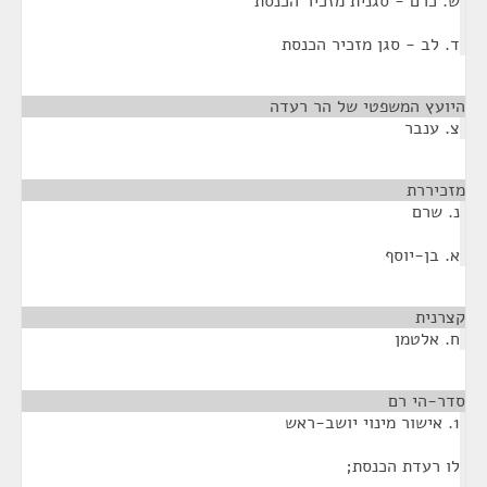
ש. כרם - סגנית מזכיר הכנסת
ד. לב - סגן מזכיר הכנסת
היועץ המשפטי של הר רעדה
¶
צ. ענבר
מזכיררת
¶
נ. שרם
א. בן-יוסף
קצרנית
¶
ח. אלטמן
סדר-הי רם
¶
1. אישור מינוי יושב-ראש
לו רעדת הכנסת;