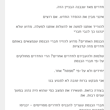
חדרים מאז שנבנה הבניין הזה.
אינני מבין את ההסדר החדש. אם רוצים
להוריד אותנו למטה או להעלות אותנו למעלה. מדוע שלא
ינהגו כך לגבי חברי
הכנסת האחרים? מדוע להזיז חברי הכנסת שנמצאים באותם
חדרים מזה קדנציות
שלמות ולהעבירם לחדרים אחרים? הרי החדרים מחולקים
על-פי חברי הכנסת
יחידים ולא על-פי "מפתח" אחר.
אני מבקש ברוח טובה לא לפגוע בנו
בצורה כזאת. תשאירו את המצב כפי שהוא היה נהוג במשך
שנים רבות. את
חברי הכנסת שצריך להכניס לחדרים מסויימים - יכניסו