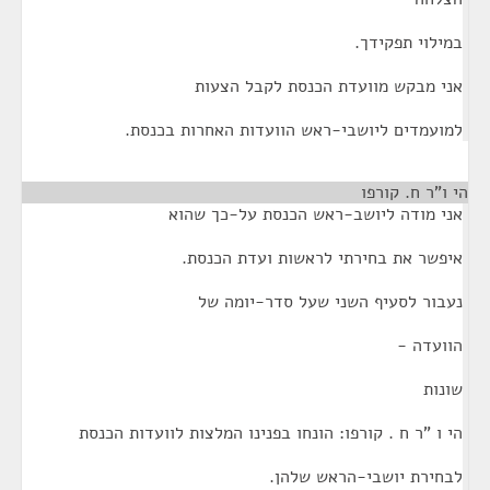
במילוי תפקידך.
אני מבקש מוועדת הכנסת לקבל הצעות
למועמדים ליושבי-ראש הוועדות האחרות בכנסת.
הי ו"ר ח. קורפו
¶
אני מודה ליושב-ראש הכנסת על-כך שהוא
איפשר את בחירתי לראשות ועדת הכנסת.
נעבור לסעיף השני שעל סדר-יומה של
הוועדה -
שונות
הי ו "ר ח . קורפו: הונחו בפנינו המלצות לוועדות הכנסת
לבחירת יושבי-הראש שלהן.