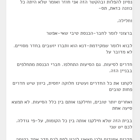
נסיון להפלות ובהקשר הזה אני חוזר ואומר שלא היתה כל
כוונה כזאת, תס-
וחלילה.
ברצוני לומר לחבר-הכנסת טיבי שאי-אפשר
לבוא ולומר שמקידמת-דנא הוא ותברו יושבים בחדר מסויים.
לא מדובר על
חדרים לסיעות. גם הסיעות התחלפו. חברי הכנסת מתחלפים
בבניין הזה.
לקחנו את כל החדרים ועשינו חלוקה יחסית, כיוון שיש חדרים
פחות טובים
ואחרים יותר טובים, וחילקנו אותם בין כלל הסיעות. לא תמצא
סיעה אחת
בבית הזה שלא חילקנו אותה בין כל הקומות, על-פי גודלה.
לכם יש שני
חדרים צמודים ולכן מצאנו לנכון לתת לכם חדר אחד בקומה