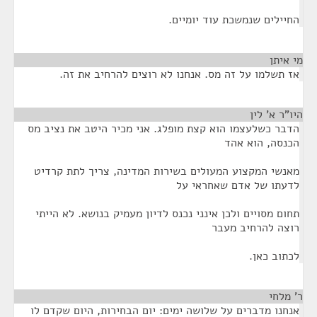
החיילים שנמשכת עוד יומיים.
מי איתן
¶
אז תשלמו על זה מס. אנחנו לא רוצים להרחיב את זה.
היו"ר א' לין
¶
הדבר כשלעצמו הוא קצת מופלג. אני מכיר היטב את נציב מס
הכנסה, הוא אהד
מאנשי המקצוע המעולים בשירות המדינה, צריך לתת קרדיט
לדעתו של אדם שאחראי על
תחום מסויים ולכן אינני נכנס לדיון מעמיק בנושא. לא הייתי
רוצה להרחיב מעבר
לכתוב כאן.
ר' מלחי
¶
אנחנו מדברים על שלושה ימים: יום הבחירות, היום שקדם לו