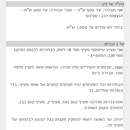
היו"ר אי לין
¶
אני מבהיר: עד 500 ש"ה - שכר עבודה; עד 500 ש"ח -
הוצאות רכב; שניהם
ביחד לא עולים על 1,000 ש"ח.
שי ג וברמן
¶
אני מציע שיתוסף סעיף מסי 18 לחוק הבחירות לכנסת (תיקון
מסי 26), התשנייב-
1992, שכותרת השוליים שלו תהיה: הוראות שעה לענין מיסוי
שכר עבודה ביום
הבחירות וכל הסעיפים יהיו סעיפים קטנים של אותו סעיף, בלי
כותרות שוליים, כך
שההגדרות תהיינה סעיף קטן (א), סעיף 2, סעיף קטן (ב),
והסעיף הקטן האחרון
יהיה: שר האוצר רשאי להתקין תקנות בכל הנוגע לביצועו של
סעיף זה.