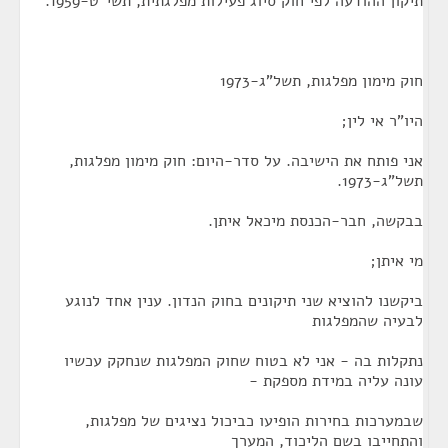
תיקון ההודעה לפי חוק סיוג פעילות מפלגתית, תשי"ט-1959.
חוק מימון מפלגות, תשל"ג-1973
היו"ר אי לין;
אני פותח את הישיבה. על סדר-היום: חוק מימון מפלגות,
תשל"ג-1973.
בבקשה, חבר-הכנסת מיכאל איתן.
מי איתן;
ביקשנו להוציא שני תיקונים בחוק הנדון. ענין אחד לנוגע
לבעיה שהמפלגות
נתקלות בה - אני לא בטוח שחוק המפלגות שנחקק עכשיו
עונה עליה במידת מספקת -
שבמערכות בחירות הופיעו כביכול נציגים של מפלגות,
והתחייבו בשם הליכוד, המערך