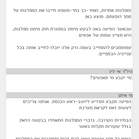
ומפלגות אחרות, ואחר-כך בתי-משפט חייבו את המפלגות על
סמך הופעתם. מוצע כאן
שכאשר הסיעה באה לבקש מימון במסגרת חוק מימון מפלגות,
היא תציין שמות של אנשים
שמוסמכים להתחייב בשמה ורק אלה יוכלו לחייב אותה בכל
ענייניה הכספיים.
היו"ר אי לין
¶
מי יקבע מי תאנשים?
מי איתן
¶
הסיעה תקבע ותודיע ליושב-ראש הכנסת. אנחנו צריכים
לעשות זאת לקראת מערכת
הבחירות הקרובה. גזברי המפלגות התאחדו בבקשה הזאת
בגלל שקורות תקלות כאשר
באים כל מיני אנשים שאין להם זהות ומחייבים את המפלגות