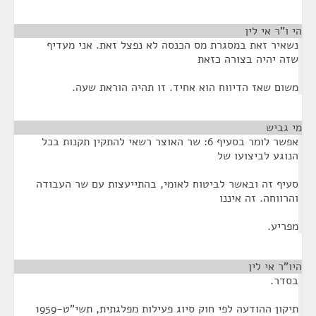
הי ו"ר אי לין
¶
נשאיר זאת במסגרת מס הכנסה לא נפצל זאת. אני מעדיף
שזה יהיה בצורה כזאת
משום שאז הדיווח הוא אחיד. זו תהיה הוראת שעה.
מי גביש
¶
אפשר לומר בסעיף 6: שר האוצר רשאי להתקין תקנות בכל
הנוגע לביצועו של
סעיף זה ובאשר לביטוח לאומי, בהתייעצות עם שר העבודה
והרווחה. זה איננו
מפריע.
היו"ר אי לין
¶
בסדר.
תיקון ההודעה לפי חוק סיוג פעילות מפלגתית, תשי"ט-1959