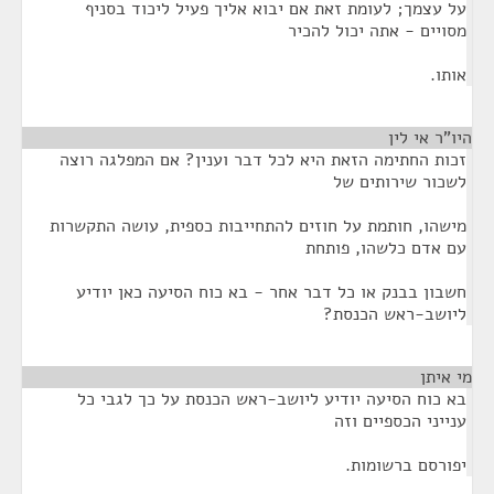
על עצמך; לעומת זאת אם יבוא אליך פעיל ליכוד בסניף
מסויים - אתה יכול להכיר
אותו.
היו"ר אי לין
¶
זכות החתימה הזאת היא לכל דבר וענין? אם המפלגה רוצה
לשכור שירותים של
מישהו, חותמת על חוזים להתחייבות כספית, עושה התקשרות
עם אדם כלשהו, פותחת
חשבון בבנק או כל דבר אחר - בא כוח הסיעה כאן יודיע
ליושב-ראש הכנסת?
מי איתן
¶
בא כוח הסיעה יודיע ליושב-ראש הכנסת על כך לגבי כל
ענייני הכספיים וזה
יפורסם ברשומות.