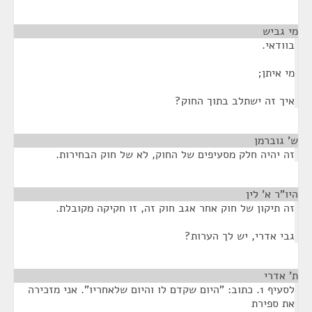
מי גביש
¶
בוודאי.
מי איתן;
איך זה ישתלב בתוך החוק?
ש' גוברמן
¶
זה יהיה חלק מסעיפים של החוק, לא של חוק הבחירות.
היו"ר א' לין
¶
זה תיקון של חוק אחר אגב חוק זה, זו חקיקה מקובלת.
גבי אדרי, יש לך הערות?
ת' אדרי
¶
לסעיף 1. כתוב: "היום שקדם לו והיום שלאחריו". אני מזכירה
את ספירת