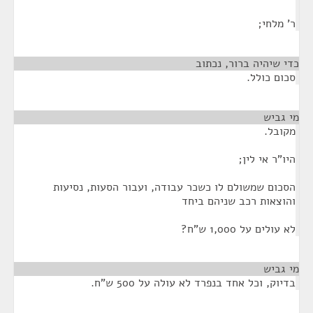
ר' מלחי;
כדי שיהיה ברור, נכתוב
¶
סכום כולל.
מי גביש
¶
מקובל.
היו"ר אי לין;
הסכום שמשולם לו כשכר עבודה, ועבור הסעות, נסיעות
והוצאות רכב שניהם ביחד
לא עולים על 1,000 ש"ח?
מי גביש
¶
בדיוק, וכל אחד בנפרד לא עולה על 500 ש"ח.