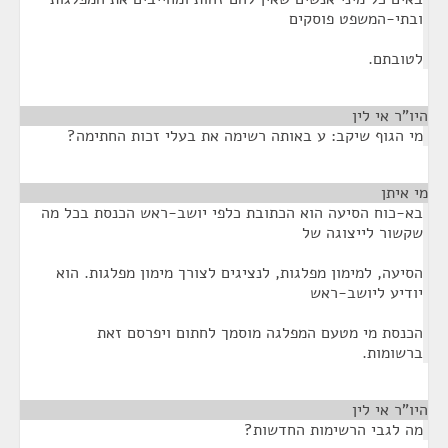
ובתי-המשפט פוסקים
לטובתם.
היו"ר אי לין
¶
מי הגוף שיקב: ע באותה רשימה את בעלי זכות החתימה?
מי איתן
¶
בא-כוח הסיעה הוא הכתובת כלפי יושב-ראש הכנסת בכל מה
שקשור לייצוגה של
הסיעה, למימון מפלגות, לנציגים לצורך מימון מפלגות. הוא
יודיע ליושב-ראש
הכנסת מי מטעם המפלגה מוסמך לחתום ויפרסם זאת
ברשומות.
היו"ר אי לין
¶
מה לגבי הרשימות החדשות?