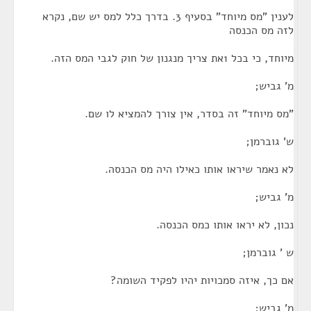
לענין "מס מיוחד" בסעיף 3. בדרך כלל למס יש שם, נקרא
לזה מס הכנסה
מיוחד, כי בכל 1את צריך מנגנון של חוק לגבי המס הזה.
מ' גביש;
"מס מיוחד" זה בסדר, אין צורך להמציא לו שם.
ש' גוברמן;
לא נאמר שיראו אותו כאילו היה מס הכנסה.
מ' גביש;
נכון, לא יראו אותו כמס הכנסה.
ש ' גוברמן;
אם כך, איזה סמכויות יהיו לפקיד השומה?
מ' גביש;