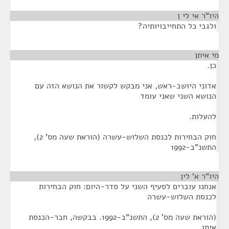
היו"ר אי לי ן
¶
ולגבי כל התחייבויותיה?
מי איתן
¶
כן.
אדוני היושב-ראש, אני מבקש לקשור את הנושא הזה עם
הנושא השני שאני עומד
להעלות.
חוק הבחירות לכנסת השלוש-עשרה (הוראת שעה מס' 2),
התשנ"ב-1992
היו"ר א' לין
¶
אנחנו עוברים לסעיף השני על סדר-היום: חוק הבחירות
לכנסת השלוש-עשרה
(הוראת שעה מס' 2), התשנ"ב-1992. בבקשה, חבר-הכנסת
איתן.