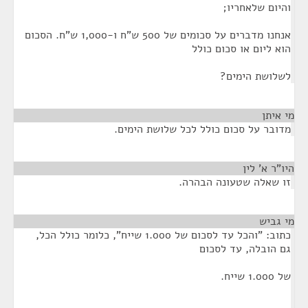
והיום שלאחריו;
אנחנו מדברים על סכומים של 500 ש"ח ו-1,000 ש"ח. הסכום
הוא ליום או סכום כולל
לשלושת הימים?
מי איתן
¶
מדובר על סכום כולל לכל שלושת הימים.
היו"ר א' לין
¶
זו שאלה שטעונה הבהרה.
מי גביש
¶
כתוב: "והכל עד לסכום של 1.000 שייח", כלומר כולל הכל,
גם הובלה, עד לסכום
של 1.000 שייח.