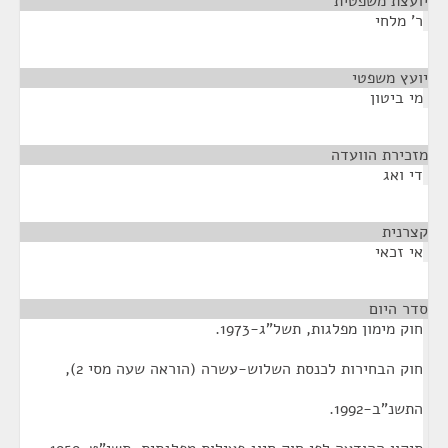
יועצת משפטית
¶
ר' מלחי
יועץ משפטי
¶
מי ביטון
מזכירת הוועדה
¶
די ואג
קצרנית
¶
אי זכאי
סדר היום
¶
חוק מימון מפלגות, תשל"ג-1973.
חוק הבחירות לכנסת השלוש-עשרה (הוראה שעה מסי 2),
התשנ"ב-1992.