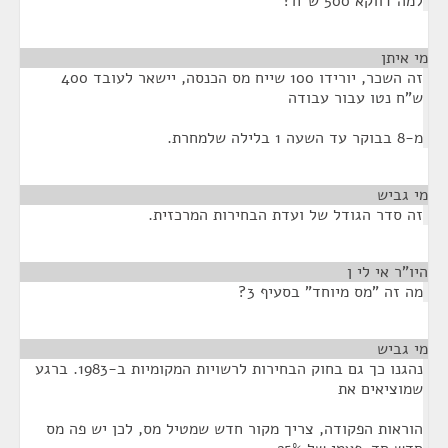
למה דווקא 500 ש"ח?
מי איתן
¶
זה השכר, יורידו 100 שייח מס הכנסה, יישאר לעובד 400
ש"ח נטו עבור עבודה
מ-8 בבוקר עד השעה 1 בלילה שלמחרת.
מי גביש
¶
זה סדר הגודל של ועדת הבחירות המרכזית.
היו"ר אי לי ן
¶
מה זה "מס מיוחד" בסעיף 3?
מי גביש
¶
נהגנו כך גם בחוק הבחירות לרשויות המקומיות ב-1983. ברגע
שמוציאים את
הוראות הפקודה, צריך מקור חדש שמטיל מס, לכן יש פה מס