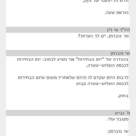
חדש חד-פעמי של 25%,
הוראת שעה.
היו"ר אי לין
¶
מר גוברמן, יש לך הערות?
שי גוברמן
¶
בהגדרה של ''יום הבחירות" אני מציע לכתוב: יום הבחירות
לכנסת השלוש-עשרה,
לרבות היום שקדם לו והיום שלאחריו משום שיום הבחירות
לכנסת השלוש-עשרה קבוע
בחוק.
מ' גביש
¶
מקובל עלי.
שי גוברמן;