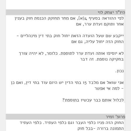
היו"ר יצחק לוי
¶
לפי ההוראה בסעיף 4(א}, אם מחר תחוקק הכנסת חוק בענין
אחר ותוקם ועדת ערר, אם
ייקבע שם שעל הועדה הזאת יחול חוק בתי דין מינהליים -
החוק הזה יחול עליה, גם אם
לא יוסיפו אותה ועדת ערר לתוספת. כלומר, לא יהיה צורך
בחקיקה נוספת. זה דבר
נכון.
אני שואל אם מלבד 15 בתי הדין יש היום עוד בתי דין, ואם כן
- למה אי אפשר
לכלול אותם כבר עכשיו בתוספת?
פרופ' זמיר
¶
החוק הזה פניו כלפי העבר וגם כלפי העתיד. כלפי העתיד
התמונה ברורה -בכל חוק