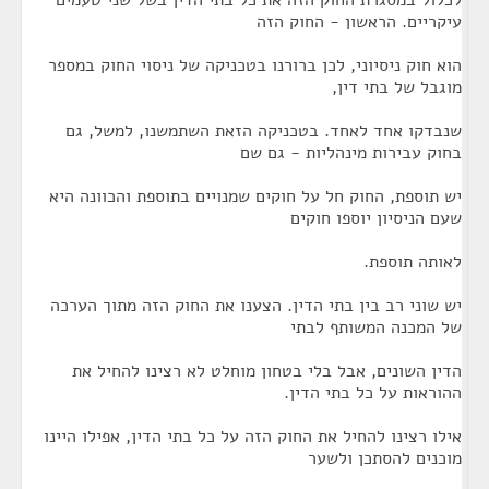
לכלול במסגרת החוק הזה את כל בתי הדין בשל שני טעמים
עיקריים. הראשון - החוק הזה
הוא חוק ניסיוני, לכן ברורנו בטכניקה של ניסוי החוק במספר
מוגבל של בתי דין,
שנבדקו אחד לאחד. בטכניקה הזאת השתמשנו, למשל, גם
בחוק עבירות מינהליות - גם שם
יש תוספת, החוק חל על חוקים שמנויים בתוספת והכוונה היא
שעם הניסיון יוספו חוקים
לאותה תוספת.
יש שוני רב בין בתי הדין. הצענו את החוק הזה מתוך הערכה
של המכנה המשותף לבתי
הדין השונים, אבל בלי בטחון מוחלט לא רצינו להחיל את
ההוראות על כל בתי הדין.
אילו רצינו להחיל את החוק הזה על כל בתי הדין, אפילו היינו
מוכנים להסתכן ולשער