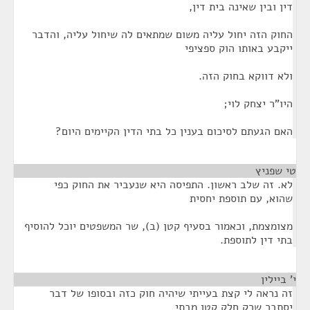
דין ובין שאינה בית דין,
החוק הזה יחול עליה משום שמתאים לה שיחול עליה, והדבר
ייקבע באותו הוק ספציפי
ולא דווקא בחוק הזה.
היו"ר יצחק לוי;
האם הגעתם לסיכום בענין כל בתי הדין הקיימים היום?
טי שפניץ
¶
לא. זה שלב ראשון. התפיסה היא שנעביר את החוק כפי
שהוא, עם תוספת יחסית
מצומצמת, וכאמור בסעיף קטן (ב), שר המשפטים יוכל להוסיף
בתי דין לתוספת.
י' ביילין
¶
זה נראה לי קצת בעייתי שיהיה חוק כזה ובסופו של דבר
יסתבר שרק חלק קטן מבתי