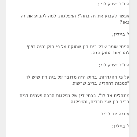
היו"ר יצחק לוי ;
אפשר לקבוע את זה בחול? המפלגות. למה לקבוע את זה
כאן?
י' ביילין;
הייתי אומר שכל בית דין שמוקם על פי חוק יהיה כפוף
להוראות החוק הזה.
היו"ר יצחק לוי;
על פי ההגדרות, בחוק הזה מדובר על בית דין שיש לו
"סמכות להחליט בריב שרשות
מינהלית צד לו". בבתי דין של מפלגות הרבה פעמים דנים
בריב בין שני חברים, והמפלגה
איננה צד לריב.
י' ביילין;