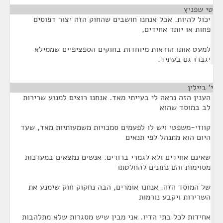
טי שפניץ
¶
יכול להיות. אבל אנחנו חושבים שהחוק הזה יצור דפוסים
פחות או יותר אחידים,
למעט אותו הוראות מיוחדות בחוקים הספציפיים שממילא
יגברו גם בעתיד.
י' ביילין
¶
הענין הזה נראה לי בעייתי מאד. אנחנו רוצים למנוע שרירות
לב במוסד שהוא
קווזי-משפטי ויש לו לפעמים סמכויות משמעותיות מאד, שעד
היום הוא מתנהל לפי תנאים
שאינם אחידים ולא לגמרי ברורים. אנשים נמצאים במערכות
מסוימות והם נתונים להחלטתו
של המוסד הזה. אנחנו אומרים, הבה נחקוק חוק שימנע את
השרירות ויקבע נורמות
אחידות לכל בתי הדיו. אני מבין שיש מסגרות שלא מתלהבות