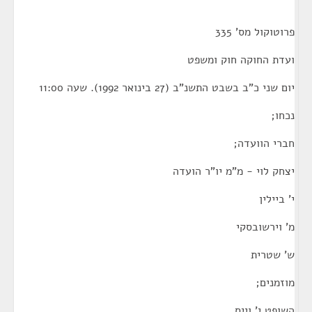
פרוטוקול מס' 335
ועדת החוקה חוק ומשפט
יום שני כ"ב בשבט התשנ"ב (27 בינואר 1992). שעה 11:00
נכחו;
חברי הוועדה;
יצחק לוי - מ"מ יו"ר הועדה
י' ביילין
מ' וירשובסקי
ש' שטרית
מוזמנים;
השופט י' וייס