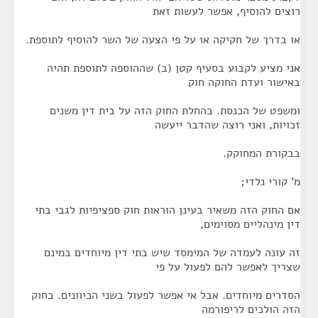
רוצים להוסיף, אפשר לעשות זאת
או בדרך של חקיקה או על פי הצעה של השר להוסיף לתוספת.
אני מציע לקבוע בסעיף קטן (ב) שההוספה לתוספת תהיה
באישור ועדת החוקה חוק
ומשפט של הכנסת. בהחלת החוק הזה על בית דין משנים
זכויות, ואני רוצה שהדבר ייעשה
בבקורת המחוקק.
מ' קורי נלדי;
אם החוק הזה משאיר בעינן הוראות חוק ספציפיות לגבי בתי
דין מינהליים מסוימים,
זה עונה לעמדה של המימסד שיש בתי דין מיוחדים במינם
שצריך לאפשר להם לפעול על פי
הסדרים מיוחדים. אבל אי אפשר לפעול בשני הכיוונים. בחוק
הזה הולכים לריפורמה