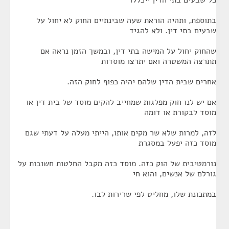
כל שבעים בתי הדין ייכללו
בתוספת, ותהיה הוראת שעה שבינתיים החוק לא יחול על
שבעים בתי דין. ולא להגיד
שהחוק יחול על המישה בתי דין, ובמשך הזמן נראה אם
תתרצה המשטרה ואם יתרצו מוסדות
אחרים שבית הדין שלהם יהיה כפוף לחוק הזה.
אם יש לנו חוק מפלגות שמחייב להקים מוסד של בית דין או
מוסד לבקורת או דומה
לזה, למרות שלא שר מקים אותו, הייתי מעלה על דעתי שגם
מוסד כזה יפעל במסגרת
נורמטיבית של הוק כזה. מוסד כזה מקבל החלטות חשובות על
גורלם של אנשים, והוא חי
במתכונת שלו, מחליט לפי שרירות לבו.