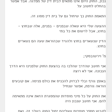
נכון, החוק היום אינו מתאים לבית דין של מפלגה. אבל אפשר
בהחלט לחשוב על
התאמת החוק כך שיחול גם על בית דין מסוג זה.
ההצעה שלי היא שאלה שבפנים - בפנים, אלה שבחוץ -
בחוץ, אבל לרשום את כל בתי
הדין שנשארים בחוץ ולהגיד שכהוראת שעה הם נשארים
בחוץ.
מ' וירשובסקי;
אני חושב שהדרך שהלכו בה בהצעת החוק שלפנינו היא הדרך
הנכונה. אני לא רוצה
באופן גורף ובלי לבדוק להכניס את כולם פנימה. אם קובעים
הוראה גורפת, אפשר שנחיל
את החוק על כל מיני מוסדות שהמסגרת הזאת אינה מתאימה
להם. אני חושב שנכון היה
לקבוע מספר מוסדות שעליהם יחול החוק בשלב זה, ואם