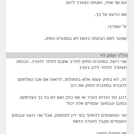
עם אף אחד, ואנחנו נצטרך ליגת
את הדעת על כך.
ט' שפניץ;
אפשר לתת הבטחה כזאת לא במסגרת החוק.
היו"ר יצחק לוי
¶
אני רוצה במסגרת החוק לחייב אתכם לחזור לועדה. הכנסת
תצטרך לחזור לדון בענין
זה, לא בחוק עצמו אלא בתחולתו, לראות אם אכן הצלחתם
להכניס במסגרת החוק את רוב
רובן של ועדות הערר או את כולן ואם לא כל כך הצלחתם.
כמובן שבמשך שנתיים אלה יכול
שר המשפטים להוסיף בתי דין לתוספת, אבל אני רוצה שבתום
השנתיים תקבל הועדה הזאת
את תמונת המצב.