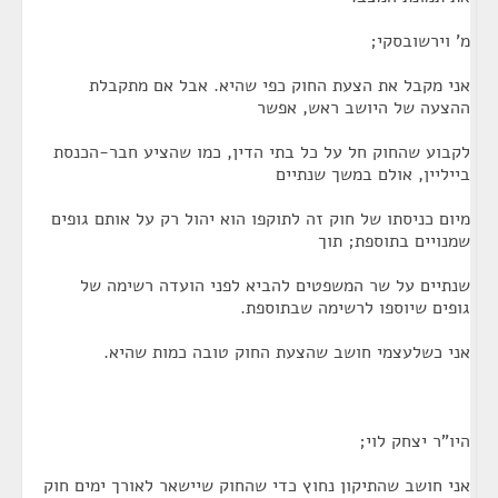
מ' וירשובסקי;
אני מקבל את הצעת החוק כפי שהיא. אבל אם מתקבלת
ההצעה של היושב ראש, אפשר
לקבוע שהחוק חל על כל בתי הדין, כמו שהציע חבר-הכנסת
בייליין, אולם במשך שנתיים
מיום כניסתו של חוק זה לתוקפו הוא יהול רק על אותם גופים
שמנויים בתוספת; תוך
שנתיים על שר המשפטים להביא לפני הועדה רשימה של
גופים שיוספו לרשימה שבתוספת.
אני כשלעצמי חושב שהצעת החוק טובה כמות שהיא.
היו"ר יצחק לוי;
אני חושב שהתיקון נחוץ כדי שהחוק שיישאר לאורך ימים חוק