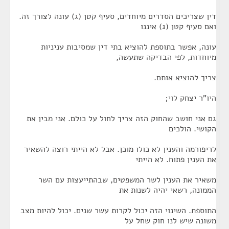
דין שצריכים הסדרים מיוחדים, סעיף קטן (ג) עונה לצורך זה.
ואם סעיף קטן (ג) איננו
עונה, אפשר בתוספת להוציא בתי דין שמסיבות עניניות
מיוחדות, לפי הבדיקה שתעשה,
צריך להוציא אותם.
היו"ר יצחק לוי;
גם אני חושב שהחוק הזה צריך לחול על כולם. אני מבין את
הקושי. הולכים
לריפורמה והענין לא כולו מוכן. אבל לא הייתי רוצה להשאיר
את הענין פתוח. לא הייתי
משאיר את הענין לשר המשפטים, שבהתייעצות עם השר
הממונה, רשאי יהיה לשנות את
התוספת. השינוי הזה יכול לקרות עשר שנים. יכול להיות מצב
משונה שיש לנו חוק שחל על