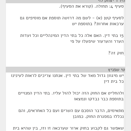
היו"ר יצחק לוי
¶
סעיף 4: תחולה. (קורא את הסעיף).
לסעיף קטן (א) - לשם מה דרושה תוספת אם מוסיפים גם
ערכאות אחרות? בתוספת יש
15 בתי דין. האם אלה כל בתי הדין המינהליים וכל ועדות
הערר והערעור שיפעלו על פי
חוק זה?
טי שפניץ
¶
יש מיגוון גדול מאד של בתי דין. אנחנו צריכים לראות לעינינו
כל בית דין
ולהחליט אם החוק הזה יכול להול עליו. בתי הדין המנויים
בתוספת כבר נבדקו ונמצאו
מתאימים, הדבר הוסכם עם השרים ועם כל האחראים, והם
נכללו במסגרת החוק. כמובן
שאפשר גם לקבוע בחוק ארור שערכאה זו וזו, בין שהיא בית