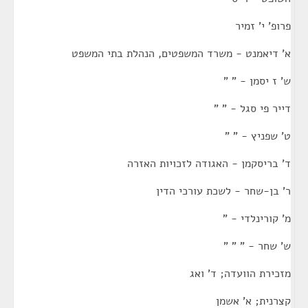
פרופ' י' זמיר
א' דיאמנט - משרד המשפטים, הנהלת בתי המשפט
ש' ז יסמן - " "
דייר פי סגל - " "
ט' שפניץ - " "
ד' בריסקמן - האגודה לזכויות האזרה
ר' בן-שחר - לשכת עורכי הדין
מ' קורינלדי - "
ש' שחר - " " "
מזכירת הוועדה; ד' ואג
קצרנית; א' אשמן