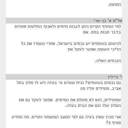
המוצע.
אל"מ א' בן-ארי
¶
לפי הסעיף הקיים ניתן לגבות מיסים ולאכוף החלטות סופיות
בדבר חבות במס. אם
לנישום בשטחים יש נכסים בישראל, אחרי שגמרו את כל
הליכי השומה אפשר לעקל את
הנכסים האלה.
י' ביילין
¶
גם נכסים בשטחים? נניח שאדם גר בעזה ויש לו מלון בתל
אביב. מטילים עליו מה
שמטילים, הוא לא משלם את המיסים. אפשר לעקל גם את
המלון שלו וגם את הבית בעזה.
אני מבין שאין בעיה גם לפי המצב המשפטי הקיים. מה מחדש
סעיף 2?