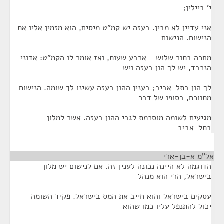
י' ביילין;
אני עדיין לא מבין. בעזה יש קמ"ט מיסים, הוא מזמין אליו את
הנישום. הנישום
מחכה בתור שלוש - ארבע שעות, ואז אומר לו הקמ"ט: אדוני
הנכבד, יש לך הון בעזה ויש
לך הון בתל-אביב; בענין ההון בעזה עשינו לך שומה. הנישום
מתווכח, בסופו של דבר
מגיעים לשומה מוסכמת לגבי ההון בעזה. אשר למלון
בתל-אביב - - -
אל"מ א-בן-ארי
¶
הדוגמה לא היינה נכונה לענין זה. אם לנישום יש מלון
בישראל, הרי הוא מנהל
עסקים בישראל והוא חייב את המס בישראל. פקיד השומה
יכול להתנפל עליו כמו שהוא