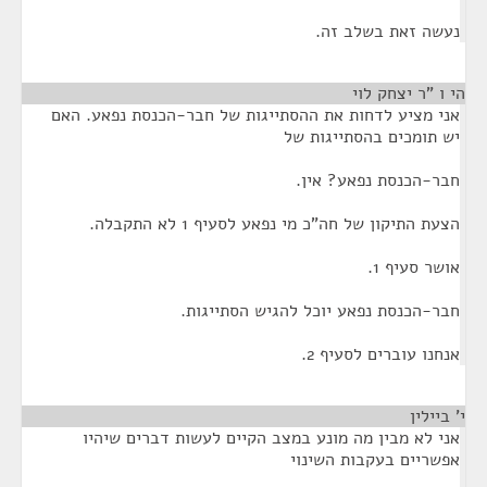
נעשה זאת בשלב זה.
הי ו "ר יצחק לוי
¶
אני מציע לדחות את ההסתייגות של חבר-הכנסת נפאע. האם
יש תומכים בהסתייגות של
חבר-הכנסת נפאע? אין.
הצעת התיקון של חה"כ מי נפאע לסעיף 1 לא התקבלה.
אושר סעיף 1.
חבר-הכנסת נפאע יוכל להגיש הסתייגות.
אנחנו עוברים לסעיף 2.
י' ביילין
¶
אני לא מבין מה מונע במצב הקיים לעשות דברים שיהיו
אפשריים בעקבות השינוי