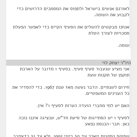
לאורנם אנשים בישראל ולתפוס את המסמכים הדרושים כדי
לקבוע את השומה.
אנחנו מבקשים להשלים את הסעיף הקיים כדי לאפשר הפעלת
סמכויות לצורך הטלת
שומה.
היו"ר יצחק לוי
¶
אני מציע שנעבור סעיף סעיף. בסעיף 1 מדובר על הארכת
תוקפן של תקנות שעת
חירום לשנתיים. הדבר נעשה מאז שנת 1967. כדי להסדיר את
כל הענינים המשפטיים.
האם יש למי מחברי הועדה הערות לסעיף 1? אין.
לסעיף 1 יש הסתייגות של סיעת חד"ש, שנציגה איננו נוכה
כאן. חבר-הכנסת נפאע
שתוקף התקנות יוארך עד 30 ביוני 1992. ולא עד 31 בדצמבר