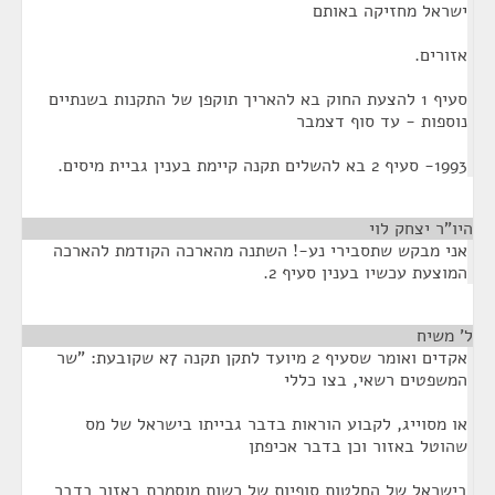
ישראל מחזיקה באותם
אזורים.
סעיף 1 להצעת החוק בא להאריך תוקפן של התקנות בשנתיים
נוספות - עד סוף דצמבר
1993- סעיף 2 בא להשלים תקנה קיימת בענין גביית מיסים.
היו"ר יצחק לוי
¶
אני מבקש שתסבירי נע-! השתנה מהארכה הקודמת להארכה
המוצעת עכשיו בענין סעיף 2.
ל' משיח
¶
אקדים ואומר שסעיף 2 מיועד לתקן תקנה 7א שקובעת: "שר
המשפטים רשאי, בצו כללי
או מסוייג, לקבוע הוראות בדבר גבייתו בישראל של מס
שהוטל באזור וכן בדבר אכיפתן
בישראל של החלטות סופיות של רשות מוסמכת באזור בדבר