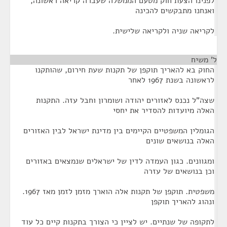
לפנינו הצעת חוק מטעם הממשלה שעברה קריאה ראשונה,
ואנחנו מתבקשים להכינה
לקריאה שניה ולקריאה שלישית.
ל' משיח
¶
החוק בא להאריך תוקפן של תקנות שעת חירום, שהותקנו
לראשונה בשנת 1967 לאחר
שצה"ל נכנס לאזורים יהודה ושומרון וחבל עזה. התקנות
האלה מיועדות להסדיר את יחסי
הגומלין המשפטיים הקיימים בין מדינת ישראל לבין האזורים
האלה בנושאים שונים
ומגוונים. כגון העמדה לדין של ישראלים שנמצאים באזורים
וכן בנושאים של עזרה
משפטית. תוקפן של תקנות אלה הוארך מזמן לזמן מאז 1967.
ונהוג להאריך תוקפן
לתקופה של שנתיים. יש לציין כי הצורך בתקנות קיים כל עוד