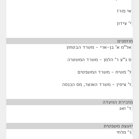
אי פורז
י' צידון
מוזמנים
¶
אל"מ א' בן-ארי - משרד הבטחון
ס נ"צ ר' הלמן - משרד המשטרה
ל' משיח - משרד המשפטים
ז' ציפין - משרד האוצר, מס הכנסה
מזכירת הוועדה
¶
ד' ואג
יועצת משפטית
¶
ר' מלחי