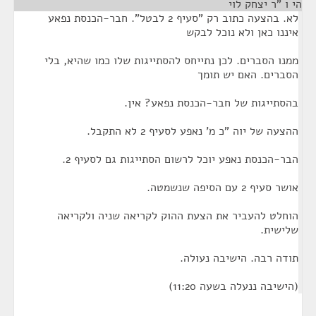
הי ו "ר יצחק לוי
¶
לא. בהצעה כתוב רק "סעיף 2 לבטל". חבר-הכנסת נפאע
איננו כאן ולא נוכל לבקש
ממנו הסברים. לכן נתייחס להסתייגות שלו כמו שהיא, בלי
הסברים. האם יש תומך
בהסתייגות של חבר-הכנסת נפאע? אין.
ההצעה של יוה "כ מ' נאפע לסעיף 2 לא התקבל.
הבר-הכנסת נאפע יוכל לרשום הסתייגות גם לסעיף 2.
אושר סעיף 2 עם הסיפה שנשמטה.
הוחלט להעביר את הצעת ההוק לקריאה שניה ולקריאה
שלישית.
תודה רבה. הישיבה נעולה.
(הישיבה ננעלה בשעה 11:20)