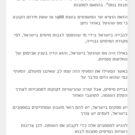
חבות במס". בהתאם לסמכות
הזאת הוציא שר המשפטים בשנת 1988 צו שעת חירום הקובע
כי מס שהוטל באזור ניתן
לגבייה בישראל בידי מי שהוסמך לגבות מיסים בישראל, לפי
פקודת המיסים גבוייה,
כאילו היה מס שהוטל בישראל, והוא הדין בענין אכיפתן של
החלטות סופיות.
כאשר הפעילו את הסעיף הזה שמו לב שאיננו מושלם. הסעיף
כפי שהוא היום מדבר על
גביית מיסים, אבל קורה שהרשויות זקוקות לסמכויות לצורך
הטלת השומה. לתושבי האזור
יש ספקים בישראל, יש להם רואי חשבון שמחזיקים במסמכים
בישראל, לעתים יש צורך
להגיע למסמכים אלה כדי לקבוע את השומה. לכן צריכות
רשויות המיסים סמכות לבוא