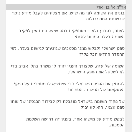
אל"מ א' בן-ארי
¶
בונים את השומה לפי מה שיש. אם מצליהים לקבל מידע נוסף
שרשויות המס יכולות
לאתר, בסדר; ולא - מסתפקים במה שיש. היום אין לפקיד
השומה בעזה סמכות להזמין
ספק ישראלי ולבקש ממנו מסמכים שנוגעים לנישום בעזה. לפי
ההסדר ההדש יוכל פקיד
השומה של עזה, שלצורך הענין יהיה לו משרד בתל-אביב כדי
לא לטלטל את הספק הישראלי,
להזמין את הספק הישראלי כדי שימציא לו מסמכים על היקף
העסקאות של הנישום. הסמכות
של פקיד השומה בישראל מוגבלת רק לבירור הכנסתו של אותו
ספק עצמו, הוא לא יכול
לבקש מידע על מישהו אחר. בענין זה דרושה השלמת
הסמכות.