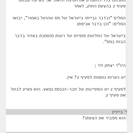
התכוונו כלל להשמיט את הסיפה הזאת. אני מציעה שבסוף
סעיף 2 בהצעת החוק, לאחר
המלים "ובדבר גבייתו בישראל של מס שהוטל כאמור", יבואו
המלים: "וכן בדבר אכיפתן
בישראל של החלטות סופיות של רשות מוסמכת באזור בדבר
הבות במס".
היו"ר יצחק לוי ;
יש הערות נוספות לסעיף 2? אין.
לסעיף 2 יש הסתייגות של חבר-הכנסת נפאע. הוא מציע לבטל
את סעיף 2.
י' ביילין
¶
הוא מסביר את הצעתו?