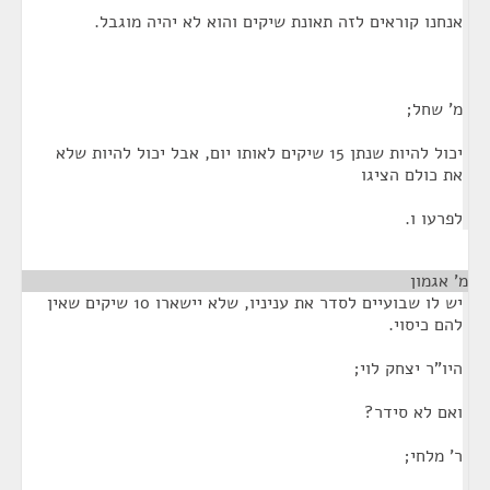
אנחנו קוראים לזה תאונת שיקים והוא לא יהיה מוגבל.
מ' שחל;
יכול להיות שנתן 15 שיקים לאותו יום, אבל יכול להיות שלא
את כולם הציגו
לפרעו ו.
מ' אגמון
¶
יש לו שבועיים לסדר את עניניו, שלא יישארו 10 שיקים שאין
להם כיסוי.
היו"ר יצחק לוי;
ואם לא סידר?
ר' מלחי;