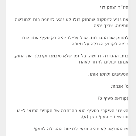
היו"ר יצחק לוי
אם נגיע למסקנה שהחוק כולו לא נוגע למיופה כוח ולמורשה
חתימה, צריך יהיה
למחוק את ההגדרות. אבל אפילו יהיה רק סעיף אחד שבו
נרצה לקבוע הגבלה על מיופה
כוח, ההגדרה דרושה. כל זמן שלא סיכמנו וקיבלנו את החוק,
אנחנו יכולים לחזור לאהוד
הסעיפים ולתקן אותו.
מ' אגמון;
(קוראת סעיף 2}
השינוי העיקרי בסעיף הוא ההרחבה של תקופת התנאי ל-12
חודשים - סעיף קטן (א),
ושההתראה לא תהיה תנאי לכניסת ההגבלה לתוקף.