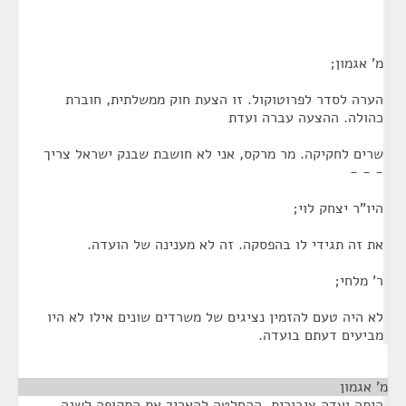
מ' אגמון;
הערה לסדר לפרוטוקול. זו הצעת חוק ממשלתית, חוברת
כהולה. ההצעה עברה ועדת
שרים לחקיקה. מר מרקס, אני לא חושבת שבנק ישראל צריך
- - -
היו"ר יצחק לוי;
את זה תגידי לו בהפסקה. זה לא מענינה של הועדה.
ר' מלחי;
לא היה טעם להזמין נציגים של משרדים שונים אילו לא היו
מביעים דעתם בועדה.
מ' אגמון
¶
היתה ועדה ציבורית, ההחלטה להאריך את התקופה לשנה