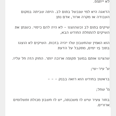
לא ייתפס.
הדאגה היא למי שנכשל בתום לב. היתה שביתה במקום
העבודה או מקרה ארור, אדם נתן
שיקים בתום לב וכשהוצגו - לא היה להם כיסוי. כשנתן את
השיקים להתחלת החודש הבא,
הוא האמין שהחשבון שלו יהיה בזכות. השיקים לא הוצגו
בתוך 15 ימים, מתקבל על הדעת
שהציגו אותם במשך תקופה ארוכה יותר. החוק הזה חל עליו.
ש' עיר-שי;
בראשון בחודש הוא רואה בבנק - - -
מ' שחל;
בחור צעיר שיש לו משכנתה, יש לו חשבון מכולת ותשלומים
ארורים.