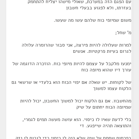
עם הפגם הזה במערכת, שאולי מישהו יצליח להתחמק
בעזרתו, ולא לפגוע בבעלי חשבון
משום שמיופי כוח שלהם עשו מה שעשו.
מ' שחל;
למרות שעלולה להיות פירצה, אני סבור שהרומרה עלולה
לגרום בעיות פרקטיות. אנשים
ימנעו מלקבל על עצמם להיות מיופי כוח. הוזכרה הדוגמה של
עורך דיו שהוא מיופה כוח
של לקוחות. יש שאלה אם יפוי הכוח הוא בלעדי או שרשאי גם
הלקוח עצמו למשוך
מהחשבוו. אם גם הלקוח יכול למשוך החשבון, יכול להיות
שמיופה הכוח יחתום על שיק
בלי לדעת שאיו לו כיסוי. הוא עושה מעשה תמים לגמרי,
והתוצאה תהיה שייפגע. די
בפרסום שחתם על שיק שלא היה לו כיסוי כדי לגרום לו נזק