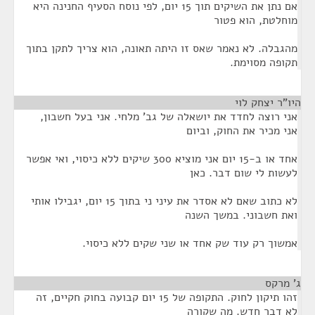
אם נתן את השיקים תוך 15 יום, לפי נוסח הסעיף החנינה היא
מוחלטת, הוא פטור
מהגבלה. לא נאמר שאס זו היתה תאונה, הוא צריך לתקן בתוך
תקופה מסוימת.
היו"ר יצחק לוי
¶
אני רוצה לחדד את יושאלה של גב' מלחי. אני בעל חשבון,
אני מכיר את החוק, וביום
אחד או ב-15 יום אני מוציא 300 שיקים ללא כיסוי, ואי אפשר
לעשות לי שום דבר. כאן
לא כתוב שאם לא אסדר את עיני ני בתוך 15 יום, יגבילו אותי
ואת חשבוני. במשך השנה
אמשוך רק עוד שק אחד או שני שקים ללא כיסוי.
ג' מרקס
¶
זהו תיקון לחוק. התקופה של 15 יום קבועה בחוק חקיים, זה
לא דבר חדש. מה שקורה