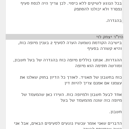
בכל הנוגע לשיקים ללא כיסוי. לכן צריך היה לנסח סעיף
נפםרד ולא יכולנו להסתפק
בהגדרה.
היו"ר יצחק לוי
¶
בישיבה הקודמת נשמעה הערה לסעיף 2 בענין מיופה כוח,
והיא קשורה בסעיף
ההגדרות. אנחנו כוללים מיופה כוח בהגדרה של בעל חשבון,
ומורשה חתימה הוא מיופה
כוח בחשבון של תאגיד. לאורך כל הדיון בחוק שאלנו את
עצמנו אם אמנם צריך להיות דין
אחד לבעל חשבון ולמיופה כוח. העירו כאן שהמעמד של
מיופה כוה שונה מהמעמד של בעל
חשבון.
הדברים שאני אומר עכשיו נוגעים לסעיפים הבאים, אבל אני