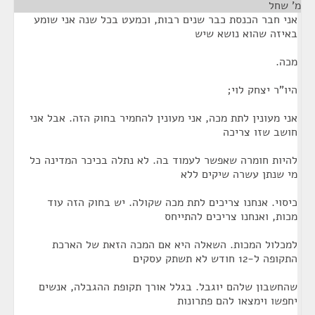
מ' שחל
¶
אני חבר הכנסת כבר שנים רבות, וכמעט בכל שנה אני שומע
באיזה שהוא נושא שיש
מכה.
היו"ר יצחק לוי;
אני מעונין לתת מכה, אני מעונין להחמיר בחוק הזה. אבל אני
חושב שזו צריכה
להיות חומרה שאפשר לעמוד בה. לא נתלה בכיכר המדינה כל
מי שנתן עשרה שיקים ללא
כיסוי. אנחנו צריכים לתת מכה שקולה. יש בחוק הזה עוד
מכות, ואנחנו צריכים להתייחס
למכלול המכות. השאלה היא אם המכה הזאת של הארכת
התקופה ל-12 חודש לא תשתק עסקים
שהחשבון שלהם יוגבל. בגלל אורך תקופת ההגבלה, אנשים
יחפשו וימצאו להם פתרונות