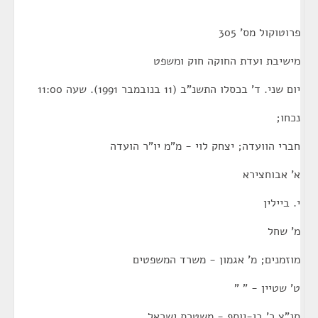
פרוטוקול מס' 305
מישיבת ועדת החוקה חוק ומשפט
יום שני. ד' בכסלו התשנ"ב (11 בנובמבר 1991). שעה 11:00
נכחו;
חברי הוועדה; יצחק לוי - מ"מ יו"ר הועדה
א' אבוחצירא
י. ביילין
מ' שחל
מוזמנים; מ' אגמון - משרד המשפטים
ט' שטיין - " "
סנ"צ ר' בן-יוסף - משטרת ישראל