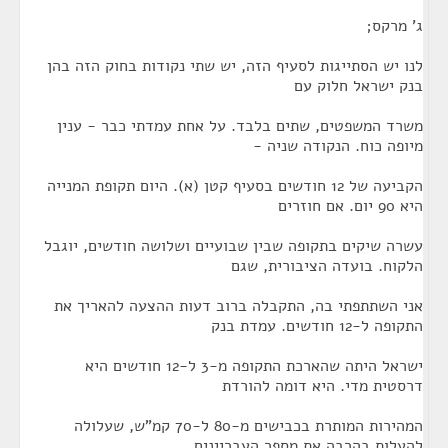
ג' מרקס;
לנו יש הסתייגות לסעיף הזה, יש שתי נקודות בחוק הזה בהן
בנק ישראל חלוק עם
משרד המשפטים, שתים בלבד. על אחת עמדתי כבר - ענין
מיופה כוח. הנקודה שניה -
הקביעה של 12 חודשים בסעיף קטן (א). היום תקופת המנייה
היא 90 יום. אם חוזרים
עשרה שיקים בתקופה שבין שבועיים ושלושה חודשים, יוגבל
הלקוח. בועדה הציבורית, שגם
אני השתתפתי בה, התקבלה ברוב דעות ההצעה להאריך את
התקופה ל-12 חודשים. עמדת בנק
ישראל היתה שהארכת התקופה מ-3 ל-12 חודשים היא
דרסטית מדי. היא דומה להורדת
המהירות המותרת בכבישים מ-80 ל-70 קמ"ש, שעלולה
להעלות בהרבה את מספר העבריינים.