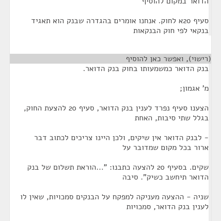
הדואר במקום להוסיף
סעיף 20א לחוק. אנחנו אומרים בהגדרה שבנק הוא תאגיד
בנקאי לפי חוק הבנקאות
(רישוי), ואפשר כאן להוסיף
בנק הדואר כמשמעותו בחוק בנק הדואר.
מ' אגמון;
הצענו סעיף נפרד לענין בנק הדואר, סעיף 20 להצעת החוק,
בגלל שתי סיבות, האחת
- לבנק הדואר אין שיקים, ולכן היינו צריכים לכתוב דבר
ארור בכל מקום שמדובר על
שקים. בסעיף 20 להצעה כתבנו: "...הוראת תשלום של בנק
הדואר תיחשב כשיק". סיבה
שניה - ההצעה מעניקה למפקח על הבנקים סמכויות, שאין לו
לענין בנק הדואר, סמכויות