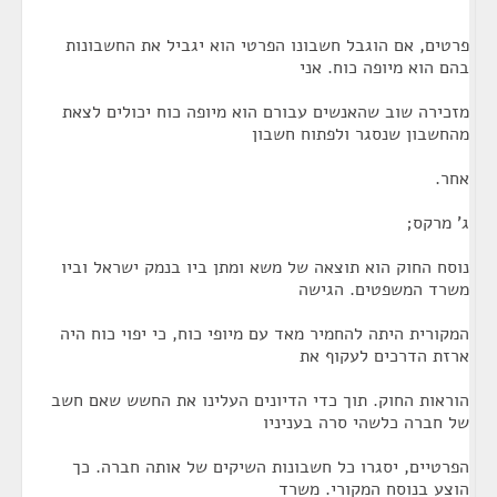
פרטים, אם הוגבל חשבונו הפרטי הוא יגביל את החשבונות
בהם הוא מיופה כוח. אני
מזכירה שוב שהאנשים עבורם הוא מיופה כוח יכולים לצאת
מהחשבון שנסגר ולפתוח חשבון
אחר.
ג' מרקס;
נוסח החוק הוא תוצאה של משא ומתן ביו בנמק ישראל וביו
משרד המשפטים. הגישה
המקורית היתה להחמיר מאד עם מיופי כוח, כי יפוי כוח היה
ארזת הדרכים לעקוף את
הוראות החוק. תוך כדי הדיונים העלינו את החשש שאם חשב
של חברה כלשהי סרה בעניניו
הפרטיים, יסגרו כל חשבונות השיקים של אותה חברה. כך
הוצע בנוסח המקורי. משרד