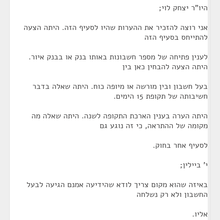
היו"ר יצחק לוי;
אני רוצה להזכיר את ההערות שהיו לסעיף הזה. היתה הצעה
להתייחס בסעיף הזה
לענין פתיחה של מספר חשבונות באותו בנק או בבנק איור.
היתה הצעה להבחין כאן בין
בעל חשבון ובין מורשה או מיופה כוח. היתה שאלה בדבר
חשיבותה של תקופת 15 הימים.
היתה הערה בענין הארכת התקופה לשנה. היתה שאלה מה
מקומה של ההתראה, כי זה נוגע גם
לסעיף אחר בחוק.
י' ביילין;
באיזה שהוא מקום צריך לודא שהידיעה אמנם הגיעה לבעל
החשבון ולא רק נשלחה
אליו.