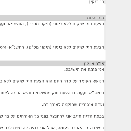
ח' בנקין
סדר-היום
¶
הצעת חוק שיקים ללא כיסוי (תיקון מסי 2), התשנייא-1991.
הצעת חוק שיקים ללא כיסוי (תיקון מס' 2). התשנ"א-1991
היו"ר א' לין
¶
אני פותח את הישיבת.
הנושא העומד על סדר היום הוא הצעת חוק שיקים ללא כיסוי 
התשנ"א-1991. זו הצעת חוק ממשלתית והיא הוכנה לאחר בדיקה מאד מאד קפדנית של
ועדה ציבורית שהוקמה לצורך זה.
בפתח הדיון חייב אני להתנצל בפני כל האורחים על כך 
בישיבה זו היא כה זעומה, אבל אני רוצה להבטיח לכם שז