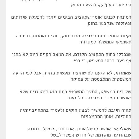
המוצע בסעיף 45 להצעת החוק
המונחת לפנינו אומר שתקציב הביניים ייועד להפעלת שירותים
ופעולות שנקבעו בחוק
וקיום התחייבויות המדינה מכוח חוק, חוזים ואמנות, וביתרה
תשתמש הממשלה למטרות
שנכללו בחוק התקציב הקודם. את המצב הקיים היום לא בחנו
אף פעם בבתי המשפט, כי כפי
שאמרתי, לא הגענו לסיטואציה מעשית כזאת, אבל לפי הדעה
המשפטית המתבססת על פסיקה
של בית המשפט, המצב המשפטי כיום הוא כזה: נניח שלא
יאושר תקציב. המדינה בכל זאת
תהיה חייבת להמשיך לבצע חוקים ולעמוד בהתחייבויותיה
החוזיות, אותן התחייבויות
שאולי אי-אפשר לבטל אותן. אם כתוב, למשל, בחוזה
שבהודעה מוקדמת של חודש אפשר לבטל