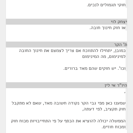
חוקי תגמולים לנכים.
יצחק לוי
¶
או חוק חינוך חובה.
ת' הקר
¶
כמובן, יתחילו להתווכח אם צריך לצמצם את חינוך החובה
למינימום, מה המינימום
וכו'. יש חוקים שהם מאד ברורים.
היו"ר אי לין
¶
,
שמענו כאן מפי גבי הקר נקודה חשובה מאד, שאם לא מתקבל
חוק תקציב, לפי דעתה,
הממשלה יכולה להוציא את הכסף על פי התחייבויות מכוח חוק
ומכוח חוזים.