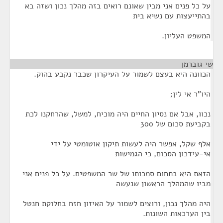
על כל פנים אני מבין שאונם רואים בזה מהלך נכון ושזה בא
בהתייעצות עם נשיא בית
המשפט העליון.
שי גוברמן
¶
הכוונה היא בעצם לשמור על העיקרון שכבר נקבע בהוק.
היו"ר אי לין;
נכוו, אבל אם נסיון החיים היה מוכיח, למשל, שהרחקנו לכת
בקביעת סכום של 300
אלף שקל, אפשר היה לעשות תיקון אוטומטי על ידי
אי-עידכון הסכום, כי הגמישות
הזאת היא בתחום סמכותו של שר המשפטים. על כל פנים אני
מביו שהמהלך הראשון שנעשה
היה מהלך נכון, ורוצים לשמור על האיזון חזח בחלוקת חנטל
בין הערכאות השונות.