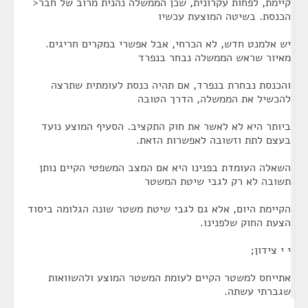
קיימת, לפחות עקרונית, שכן הממשלה נהנית מרוב של חבר<
הכנסת. בשיטה המוצעת עכשיו
יש אלמנט חדש, לא הכרחי, אבל אפשרי במקרים חריגים.
מאיור שראש הממשלה נבחר בנפרד
והכנסת נבחרת בנפרד, אם תהיה כנסת לעומתית שתרצה
להכשיל את הממשלה, הדרך הטובה
ביותר היא לא לאשר את חוק התקציב. הסעיף המוצע נועד
בעצם לתת וזשובה לאפשרות הזאת.
השאלה העומדת בפנינו היא אם המצב המשפטי הקיים נותן
תשובה לא רק לגבי שיטת המשטר
הקיימת היום, אלא גם לגבי שיטת משטר שונה הגלומה ביסוד
הצעת החוק שלפנינו.
י י צידון;
אתייחס למשטר הקיים לעומת המשטר המוצע ולהשוואות
שגברתי עשתה.