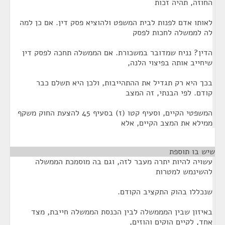
החוזה, תהיה זכות
לאותו אדם לפנות לבית המשפט ולהוציא פסק דין. אם כן למה
לה לממשלה לחכות לפסק
הדין? נניח שמדובר במשכורת. אם הממשלה תחכה לפסק דין
שיחייב אותה בפיצוי הלנה,
בכך היא רק תגדיל את ההתהייבות, ולכן היא תשלם כבר
קודם. לפי הבנתי, זה המצב
המשפטי הקיים, וסעיף קטו (ז) בסעיף 45 להצעת החוק משקף
ממילא את המצב הקיים, אלא
שיש בו תוספת
¶
עשויה להיות יתרה מעבר לזה, וגם בה מוסמכת הממשלה
להשינמש למטרות
שנכללו בהוק התקציב הקודם.
באיזון שבין המממשלה לבין הכנסת הממשלה חייבת, מצד
אחד, לקיים הוקים והוזים,