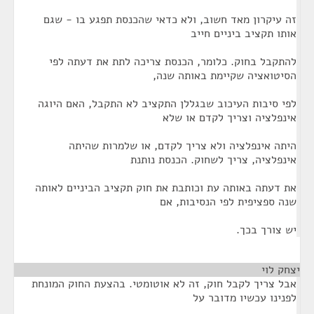
זה עיקרון מאד חשוב, ולא כדאי שהכנסת תפגע בו - שגם
אותו תקציב ביניים חייב
להתקבל בחוק. כלומר, הכנסת צריכה לתת את דעתה לפי
הסיטואציה שקיימת באותה שנה,
לפי סיבות העיכוב שבגללן התקציב לא התקבל, האם היוגה
אינפלציה וצריך לקדם או שלא
היתה אינפלציה ולא צריך לקדם, או שלמרות שהיתה
אינפלציה, צריך לשחוק. הכנסת נותנת
את דעתה באותה עת וכותבת את חוק תקציב הביניים לאותה
שנה ספציפית לפי הנסיבות, אם
יש צורך בכך.
יצחק לוי
¶
אבל צריך לקבל חוק, זה לא אוטומטי. בהצעת החוק המונחת
לפנינו עכשיו מדובר על