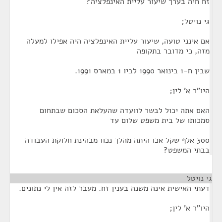
זח חיה בערך שיעור עליית האינפלציה?
גי נויטל;
אם אינני טועה, שיעור עליית האינפלציה היה אפילו למעלה
מזה, כי מדובר בתקופה
שבין ח-1 בינואר 1990 לביו 1 במארס 1991.
היו"ר א' לין;
האם אתה יכול לבשר לוועדה שהעלאת הסכום שבתחום
סמכותו של בית משפט שלום עד
300 אלף שקל אכו היתה מהלך נכוו מבהינת חלוקת העבודה
בבתי המשפט?
גי נויטל
¶
דעתי האישית אינה משנה בענין זח. מעבר לזה אין לי נתונים.
היו"ר א' לין;