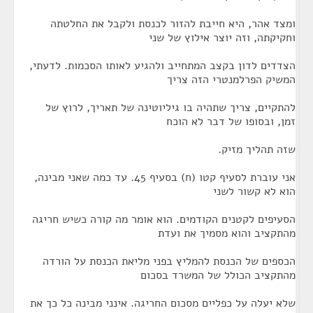
ומצד אהר, היא חייבת להזור לכנסת ולקבל את החלטתה
וחקיקתה, וזה יוצר אילוץ של שני
הצדדים לדון בקצב המתחייב ולהגיע לאותו הסכמות. לדעתי,
המשיק הפרלמנטרי הזה צריך
להתקיים, צריך שתהיה בו גיליוטינה של תאריך, לרוץ של
זמן, ובסופו של דבר לא הוכח
שזה תהליך מזיק.
אני עוברת לסעיף קטו (ח) בסעיף 45. עד כמה שאני מבינה,
הוא לא קשור לשני
הסעיפים לקטנים הקודמים. הוא אומר מה קורה כשיש חריגה
מהתקציב והוא מסמיך את ועדת
הכספים של הכנסת להמליץ בפני מליאת הכנסת על הורדה
מהתקציב הכולל של המשרד בסכום
שלא יעלה על כפליים מסכום החריגה. אינני מבינה כל כך את