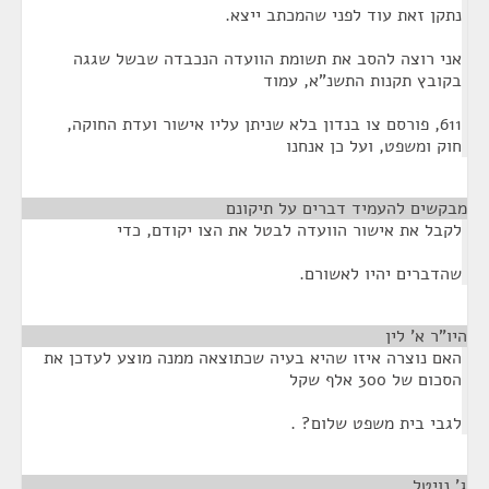
נתקן זאת עוד לפני שהמכתב ייצא.
אני רוצה להסב את תשומת הוועדה הנכבדה שבשל שגגה
בקובץ תקנות התשנ"א, עמוד
611, פורסם צו בנדון בלא שניתן עליו אישור ועדת החוקה,
חוק ומשפט, ועל כן אנחנו
מבקשים להעמיד דברים על תיקונם
לקבל את אישור הוועדה לבטל את הצו יקודם, כדי
שהדברים יהיו לאשורם.
היו"ר א' לין
¶
האם נוצרה איזו שהיא בעיה שכתוצאה ממנה מוצע לעדכן את
הסכום של 300 אלף שקל
לגבי בית משפט שלום? .
ג' נויטל
¶