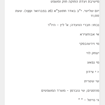
מישיבת ועדת החוקה חוק ומשפט
יום שלישי. י"ב באדר חתש3"א (26 בפברואר 1991). שעת
00;11
נכחו: חברי הוועדה; א' לין - היו"ר
אי אבוחצירא
מי וירשובסקי
יצחק לוי
מי נפאע
< י צידון
שי שטרית
מוזמנים; שי גוברמן - משרד המשפטים
גי נויטל - " "