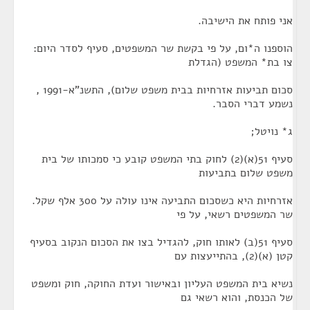
אני פותח את הישיבה.
הוספנו ה*ום, על פי בקשת שר המשפטים, סעיף לסדר היום:
צו בת* המשפט (הגדלת
סכום תביעות אזרחיות בבית משפט שלום), התשנ"א-1991 ,
נשמע דברי הסבר.
ג* נויטל;
סעיף 51(א)(2) לחוק בתי המשפט קובע כי סמכותו של בית
משפט שלום בתביעות
אזרחיות היא כשסכום התביעה אינו עולה על 300 אלף שקל.
שר המשפטים רשאי, על פי
סעיף 51(ב) לאותו חוק, להגדיל בצו את הסכום הנקוב בסעיף
קטן (א)(2), בהתייעצות עם
נשיא בית המשפט העליון ובאישור ועדת החוקה, חוק ומשפט
של הכנסת, והוא רשאי גם