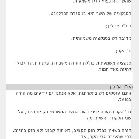
שהשר לא כפוף לדין משמעתי.
הסנקציה של השר היא במסגרת הפרלמנט.
היו"ר אי לין;
מדובר רק בסנקציה משמעתית.
ת' הקר;
סנקציה משמעתית כוללת הורדת משכורת, פיטורין. זה יכול
להיות מאד חמור.
היו"ר א' לין
¶
איננו עוסקים רק בעקרונות, אלא אנחנו גם יודעים מה קורה
בפועל.
גב' הקר ת<ארה לפנינו את המצב המשפטי הקיים היום, על
שני חלקיו: ראשית, מה
קורה כשאין בכלל הוק תקציב, לא חוק קבוע ולא חוק ביניים.
כפי שהעירה גבי הקר, עד