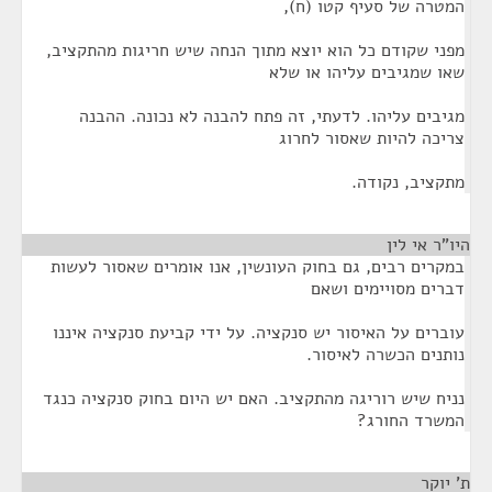
המטרה של סעיף קטו (ח),
מפני שקודם כל הוא יוצא מתוך הנחה שיש חריגות מהתקציב,
שאו שמגיבים עליהו או שלא
מגיבים עליהו. לדעתי, זה פתח להבנה לא נכונה. ההבנה
צריכה להיות שאסור לחרוג
מתקציב, נקודה.
היו"ר אי לין
¶
במקרים רבים, גם בחוק העונשין, אנו אומרים שאסור לעשות
דברים מסויימים ושאם
עוברים על האיסור יש סנקציה. על ידי קביעת סנקציה איננו
נותנים הכשרה לאיסור.
נניח שיש רוריגה מהתקציב. האם יש היום בחוק סנקציה כנגד
המשרד החורג?
ת' יוקר
¶