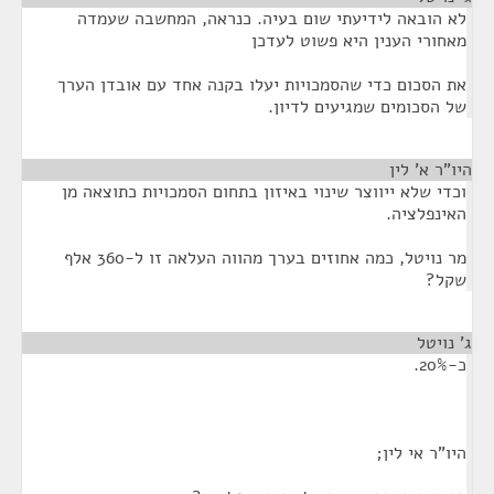
לא הובאה לידיעתי שום בעיה. כנראה, המחשבה שעמדה
מאחורי הענין היא פשוט לעדכן
את הסכום כדי שהסמכויות יעלו בקנה אחד עם אובדן הערך
של הסכומים שמגיעים לדיון.
היו"ר א' לין
¶
וכדי שלא ייווצר שינוי באיזון בתחום הסמכויות כתוצאה מן
האינפלציה.
מר נויטל, כמה אחוזים בערך מהווה העלאה זו ל-360 אלף
שקל?
ג' נויטל
¶
כ-20%.
היו"ר אי לין;