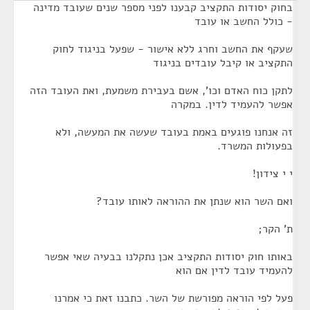
בחוק יסודות התקציב קבענו לפני מספר שנים שעובד מדינה
- כולל החשב או עובד
שעקף את החשב וחרג ללא אישור - שפעל בניגוד לחוק
התקציב או קיבל עובדים בניגוד
לתקן כוח האדם וכו', אשם בעבירת משמעת, ואת העובד הזה
אפשר להעמיד לדין. במקרה
זה אנחנו פוגעים באמת בעובד שעשה את המעשה, ולא
בפעולות המשרד.
י י צידון!
ואם השר הוא שנתן את ההוראה לאותו עובד?
ת' הקר;
באותו חוק יסודות התקציב אכן נתקלנו בבעיה שאי אפשר
להעמיד עובד לדין אם הוא
פעל לפי הוראה מפורשת של השר. כתבנו זאת כי אמרנו