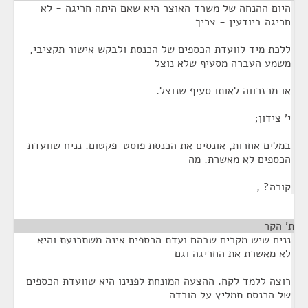
היום ההנחה של משרד האוצר היא שאם היתה חריגה - לא
חריגה ביודעין - צריך
ללכת מיד לוועדת הכספים של הכנסת ולבקש אישור תקציבי,
משמע העברה מסעיף שלא נוצל
או מרזרווה לאותו סעיף שנוצל.
י' צידון;
במלים אחרות, אונסים את הכנסת פוסט-פקטום. נניח שוועדת
הכספים לא מאשרת. מה
קורה? ,
ת' הקר
¶
נניח שיש מקרים שבהם ועדת הכספים אינה משתכנעת והיא
לא מאשרת את החריגה וגם
רוצה ללמד לקח. ההצעה המונחת לפנינו היא שוועדת הכספים
של הכנסת תמליץ על הורדה