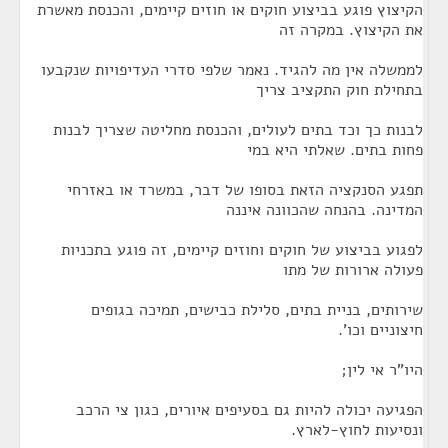
הקיצוץ פוגע בביצוע חוקים או חוזים קיימים, והכנסת מאשרת
את הקיצוץ. במקרה זה
לממשלה אין מה להגיד. נאמר שלפי סדרי העדיפויות שנקבעו
בתחילת חוק התקציב צריך
לבנות כך וכד בתים לעולים, והכנסת מחליטה שצריך לבנות
פחות בתים. שאלתי היא במי
תפגע הסנקציה הזאת בסופו של דבר, במשרד או באזרחי
המדינה. בהנחה שהכוונה איננה
לפגוע בביצוע של חוקים וחוזים קיימים, זה פוגע בתכניות
פעולה ארורות של מתו
שירותים, בניית בתים, סלילת כבישים, תמיכה בגופים
חיצוניים וכו'.
היו"ר אי לין;
הפגיעה יכולה להיות גם בסעיפים איורים, כגון צי הרכב
ונסיעות לחוץ-לארץ.