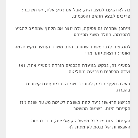
כה לא הגענו למצב הזה, אבל אם נגיע אליו, יש תשובה:
צריכים לבצע חוקים והסכמים,
וייתכן שתהיה גם פסיקה, וזה יוצר את הלחץ שמחייב להגיע
להסכמה. החלק השני מתייחס
לסנקציה לגבי משרד שחורג. היום משרד האוצר נוקט יוזמה
ואומר: הוצאת יותר מדי
בסעיף זה, נבקש בוועדת הכספים הורדה מסעיף איור, ואז
ועדת הכספים מצביעה ומחליטה
באיזה סעיף בדיוק להוריד. שני הדברים אינם קשורים
בהכרח.
הנושא הראשון נועד לוות תשובה לשיטת משטר שונה מזו
הקיימת היום. בשיטת המשטר
הקיימת היום יש לכל ממשלה קואליציה, רוב בכנסת.
האפשרות של כנסת לעומתית לא