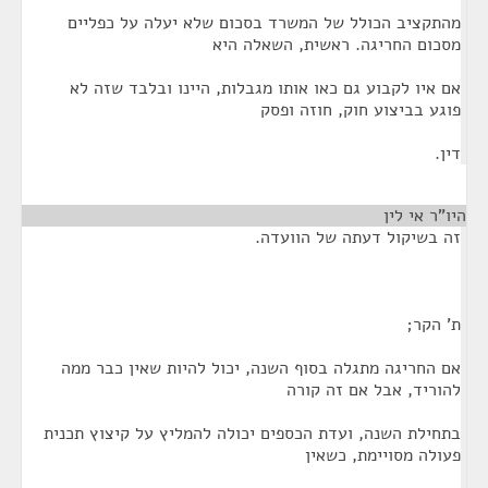
מהתקציב הכולל של המשרד בסכום שלא יעלה על כפליים
מסכום החריגה. ראשית, השאלה היא
אם איו לקבוע גם כאו אותו מגבלות, היינו ובלבד שזה לא
פוגע בביצוע חוק, חוזה ופסק
דין.
היו"ר אי לין
¶
זה בשיקול דעתה של הוועדה.
ת' הקר;
אם החריגה מתגלה בסוף השנה, יכול להיות שאין כבר ממה
להוריד, אבל אם זה קורה
בתחילת השנה, ועדת הכספים יכולה להמליץ על קיצוץ תכנית
פעולה מסויימת, כשאין