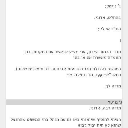
ג' נויטל;
בהחלט, אדוני.
היו"ר אי לין;
ו
חבר-הכנסת צידון, אני מציע שנאשר את התקנות. בכך
הוועדה מאשרת את צו בתי
המפשט (הגדלת סכום תביעות אזרחיות בבית משפט שלום),
התשנ"א-1991. מר נויפלד, אני
מודה לך.
ג' נויטל
¶
תודה רבה, אדוני.
רציתי להוסיף שייצגתי כאו גם את מנהל בתי המשפט שהתנצל
שהוא לא חיח יכול לבוא