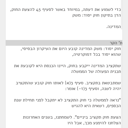
כדי לשמוע את דעתה, במיוחד באשר לסעיף 45 להצעת החוק,
הדן בתיקון חוק יסוד: משק
המדינה.
ת' הקר
¶
חוק יסוד: משק המדינה קובע היום את העיקרון הבסיסי,
שהוא יסוד בכל דמוקרטיה,
שתקציב המדינה ייקבע בחוק, היינו הכנסת היא לקובעת את
תכנית הפעולה של הממשלה
שמתבטאת בתקציב. סעיף 3(א} לאותו חוק קובע שהתקציב
יהיה לשנה, וסעיף 3(ז-} אומר:
"נראה לממשלה כי חוק התקציב לא יתקבל לפני תחילת שנת
הכספים, רשאית היא להגיש
הצעת חוק תקציב ביניים". לשמחתנו, בשנים האחרונות
הצלחנו להימנע מכך, אבל היו