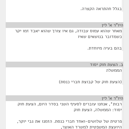
בגלל חהתראה הקצרה.
היו"ר א' לין
¶
מאחר שהוא עמוס עבודה, גם איו צורך שהוא יאבד זמו יקר
כשמדובר בנושאים שאיו
בהם בעיה מיוחדת.
ב. הצעת חוק יסוד
¶
הממשלה
(הצעת חוק של קבוצת חברי כנסת)
היו"ר א' לין
¶
רבות*, אנחנו עוברים לסעיף השני בסדר היום, הצעת חוק
יסוד: הממשלה, הצעת חוק
פרטית של שלושים-ואחד חברי כנסת. הזמנו את גבי יוקר,
היועצת המשפטית למשרד האוצר,