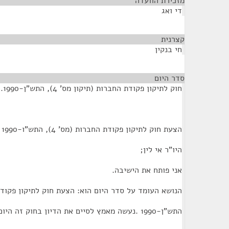
מזכירת הוועדה
¶
די ואג
קצרנית
¶
חי בנקין
סדר היום
¶
חוק לתיקון פקודת החברות (תיקון מס' 4), התש"ן-1990.
הצעת חוק לתיקון פקודת החברות (מס' 4), התש"ו-1990
היו"ר אי לין;
אני פותח את הישיבה.
הנושא העומד על סדר היום הוא: הצעת חוק לתיקון פקודת ה
התש"ן-1990 .נעשה מאמץ לסיים את הדיון בחוק זה היום. יש לנו סדר יום עמוס, ואינני