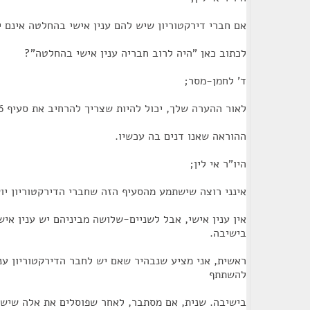
אם חברי דירקטוריון שיש להם ענין אישי בהחלטה אינם 
לכתוב כאן "היה לרוב חבריה ענין אישי בהחלטה"?
ד' לחמן-מסר;
לאור ההערה שלך, יכול להיות שצריך להרחיב את סעיף 96ל"ד ולכלול בו גם את
ההוראה שאנו דנים בה עכשיו.
היו"ר אי לין;
אינני רוצה שישתמע מהסעיף הזה שחברי הדירקטוריון יוש
אין ענין אישי, אבל לשניים-שלושה מביניהם יש ענין אי
בישיבה.
ראשית, אני מציע שנבהיר שאם יש לחבר הדירקטוריון ענין
להשתתף
בישיבה. שנית, אם מסתבר, לאחר שפוסלים את אלה שיש ל