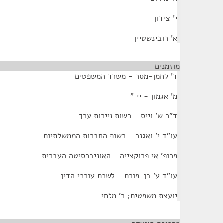
י' צידון
א' רובינשטיין
מוזמנים
ד' לחמן-מסר - משרד המשפטים
מ' אגמון - יי "
ד"ר ש' וייס - רשות ניירות ערך
עו"ד י' ואגנר - רשות החברות הממשלתיות
פרופ' אי פרוקצייה - האוניברסיטה העברית
עו"ד ע' בן-פורת - לשכת עורכי הדין
יועצת משפטית; ר' מלחי