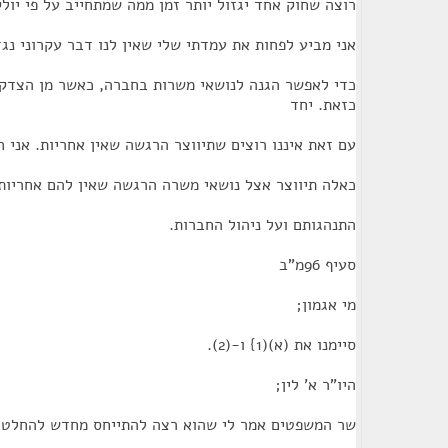
רוצה שחוק אחד יגזול יותר זמן ממה שמתחייב על פי יולק
אני מביע לפחות את עמדתי שלי שאין לנו דבר עקרוני נג
כדי לאפשר הגנה לנושאי משרות בחברה, כאשר מן הצדק 
כזאת. יחד
עם זאת איננו רוצים שתיווצר הרגשה שאין אחריות. אני 
כאלה תיווצר אצל נושאי משרה הרגשה שאין להם אחריות 
התנהגותם ועל ניהול החברות.
סעיף 96מ"ב
מי אגמון;
סיימנו את (א)(1} ו-(2).
היו"ר א' לין;
שר המשפטים אמר לי שהוא רצה להתייחס מחדש להחלטות