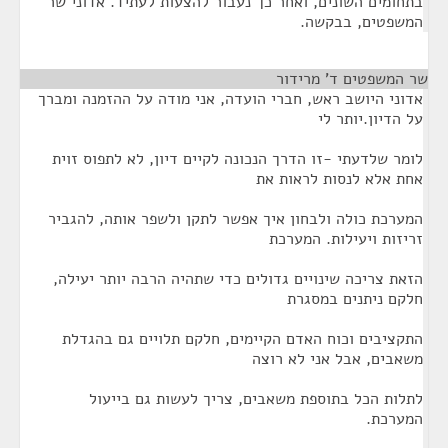
בתחומים השונים, ואחר כך נעבור להצעות לעתיד. אדוני שר
המשפטים, בבקשה.
שר המשפטים ד' מרידור
¶
אדוני היושב ראש, חברי הועדה, אני מודה על ההזמנה ומברך
על הדיון.יותר לי
לומר שלדעתי -זו הדרך הנכונה לקיים דיון, לא לתפוס זוית
אחת אלא לנסות לראות את
המערכת כולה ולבחון איך אפשר לתקן ולשפר אותה, להגביר
זריזות ויעילות. המערכת
הזאת צריכה שינויים גדולים כדי שתהיה הרבה יותר יעילה,
חלקם ניתנים במסגרת
התקציבים וכוח האדם הקיימים, חלקם תלויים גם בהגדלת
משאבים, אבל אני לא רוצה
לתלות הכל בתוספת משאבים, צריך לעשות גם בייעול
המערכת.