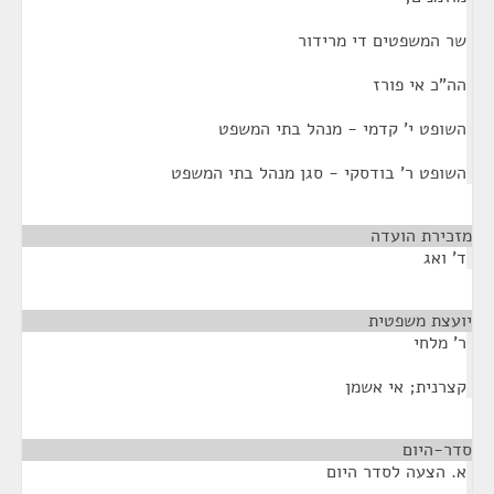
שר המשפטים די מרידור
הה"כ אי פורז
השופט י' קדמי - מנהל בתי המשפט
השופט ר' בודסקי - סגן מנהל בתי המשפט
מזכירת הועדה
¶
ד' ואג
יועצת משפטית
¶
ר' מלחי
קצרנית; אי אשמן
סדר-היום
¶
א. הצעה לסדר היום