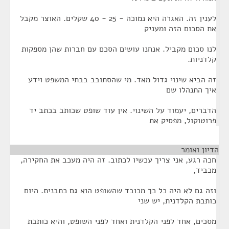
לענין זה. האגרה היא נמוכה - 25 - 40 שקלים. האוצר מקבל
את הסכום הזה ומעניק
לנו סכום מקביל. אנחנו עושים הסכם עם חברות שהן מספקות
קלדניות.
זה הביא שינוי גדול מאד. מי שהסתובב בבתי המשפט וידע
איך התנהלו שם
הדברים, יעמוד על השינוי. אין עוד שופט שכותב בכתב יד
פרוטוקול, מפסיק את
הדיון ואומר
¶
חכה רגע, אני צריך עכשיו לכתוב. זה היה מעכב את החקירה,
מכביד,
וזה גם לא היה כל כך מכובד שהשופט הוא גם כתבנית. היום
כותבת הקלדנית, יש שני
מסכים, אחד לפני הקלדנית ואחד לפני השופט, והיא כותבת