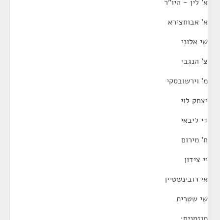
א' לין - היו"ר
א' אבוחצירא
שי אלוני
צ' הנגבי
מ' וירשובסקי
יצחק לוי
די ליבאי
ח' מירום
יי צידון
אי רובינשטיין
שי שטרית
מוזמנים;