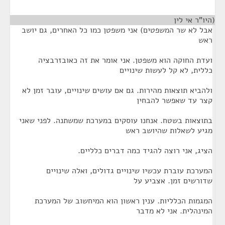
(היו"ר אי לין
¶
אבל לא שר המשפטים) אני משפטן כמו כל האחרים, גם יושב
ראש
ועדת החוקה הוא משפטן. אני אומר את זה כאובזרבציה
כללית, לא קל לעשות שינויים
ולהביא תוצאות מהירות. גם אם עושים שינויים, עובר זמן לא
קצר עד שאפשר להבחין
בתוצאות בשטח. אנחנו עוסקים במערכת שמשתנה. לפני שאני
מגיע לשאלות שהיושב ראש
הציג, אני רוצה להגיד כמה דברים כלליים.
המערכת עוברת עכשיו שינויים גדולים, ואלה שינויים
שדורשים זמן. אצביע על
המגמות הכלליות. ענין ראשון הוא המיחשוב של המערכת
המינהלית. אני לא מדבר