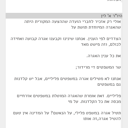
היו"ר א' לין
¶
אולי רק אזכיר לחברי הועדה שההצעה המקורית היתה
שהאגרה המיוחדת תושת על
הצדדים לפי הענין. אנחנו שינינו וקבענו אגרה קבועה ואחידה
לכולם, וזה פישט מאד
את כל ענין האגרה.
שר המשפטים די מרידור;
אנחנו לא מטילים אגרה במשפטים פליליים, אבל יש קלדנות
גם במשפטים
פליליים. זאת אומרת שהאגרה המוטלת במשפטים אזרחיים
מכסה את כל הקלדנות. על מי
תטיל אגרה במשפט פלילי, על הנאשם? על המדינה אין טעם
להטיל אגרה,זה אותו