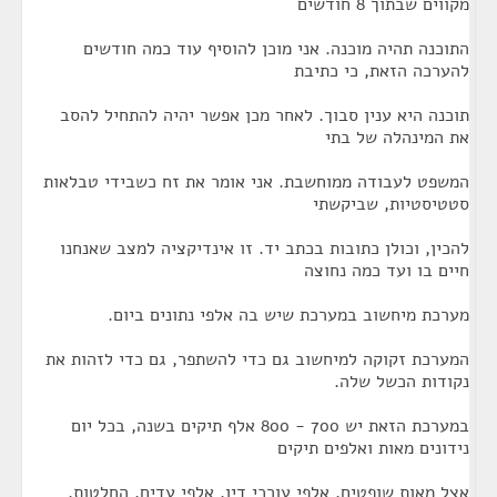
מקווים שבתוך 8 חודשים
התוכנה תהיה מוכנה. אני מוכן להוסיף עוד כמה חודשים
להערכה הזאת, כי כתיבת
תוכנה היא ענין סבוך. לאחר מכן אפשר יהיה להתחיל להסב
את המינהלה של בתי
המשפט לעבודה ממוחשבת. אני אומר את זח כשבידי טבלאות
סטטיסטיות, שביקשתי
להכין, וכולן כתובות בכתב יד. זו אינדיקציה למצב שאנחנו
חיים בו ועד כמה נחוצה
מערכת מיחשוב במערכת שיש בה אלפי נתונים ביום.
המערכת זקוקה למיחשוב גם כדי להשתפר, גם כדי לזהות את
נקודות הכשל שלה.
במערכת הזאת יש 700 - 800 אלף תיקים בשנה, בכל יום
נידונים מאות ואלפים תיקים
אצל מאות שופטים, אלפי עורכי דין, אלפי עדים, החלטות,