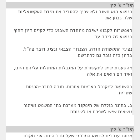
היו"ר א' לין
¶
הנושא הוא חשוב ולא צריך להסביר את מידת האקטואליות
שלו. נבחן את
האפשרות לקבוע ישיבה מיוחדת השבוע כדי לקיים דיון דחוף
בנושא זה ביחד עם
נציגי התקשורת הזרה, הצנזור הצבאי ונציג דובר צה"ל.
בדיון כזה נוכל גם להתרשם
מהטענות שיש לתקשורת על המגבלות המוטלות עליהם היום,
ואיך הם רואים את אלה
בהשוואה למקובל בארצות אחרות. תודה לחבר-הכנסת
שטרית.
ב. בחינה כוללת של תיפקוד מערכת בתי המשפט ואיתור
נושאים שיש לשפרם או לשנותם
היו"ר א' לין
¶
אנחנו עוברים לנושא המרכזי שעל סדר היום. אני מקדם