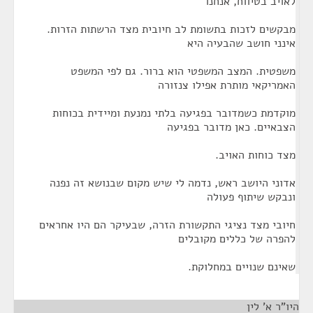
לאויב בטיווח, אנחנו
מבקשים לזכות בתשומת לב חיובית מצד הרשתות הזרות.
אינני חושב שהבעיה היא
משפטית. המצב המשפטי הוא ברור. גם לפי המשפט
האמריקאי מותרת אפילו צנזורה
מוקדמת כשמדובר בפגיעה בלתי נמנעת ומיידית בכוחות
הצבאיים. כאן מדובר בפגיעה
מצד כוחות האויב.
אדוני היושב ראש, נדמה לי שיש מקום שבנושא זה נפנה
ונבקש שיתוף פעולה
חיובי מצד נציגי התקשורת הזרה, שבעיקר הם היו אחראים
להפרה של כללים מקובלים
שאינם שנויים במחלוקת.
היו"ר א' לין
¶