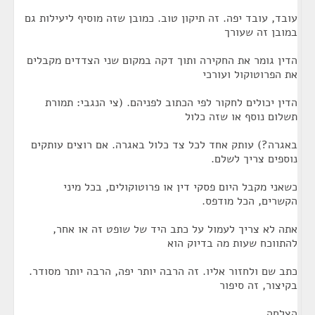
עובד, עובד יפה. זה תיקון טוב. כמובן שזה מוסיף ליעילות גם
במובן זה שעורך
הדין גומר את החקירה ותוך דקה במקום שני הצדדים מקבלים
את הפרוטוקול ועורכי
הדין יכולים לחקור לפי הכתוב לפניהם. (צי הנגבי: תמורת
תשלום נוסף או שזה כלול
באגרה?) עותק אחד לכל צד כלול באגרה. אם רוצים עותקים
נוספים צריך לשלם.
כשאני מקבל היום פסקי דין או פרוטוקולים, בכל מיני
הקשרים, הכל מודפס.
אתה לא צריך לעמול על כתב היד של שופט זה או אחר,
להתווכח שעות מה בדיוק הוא
כתב שם ולחזור אליו. זה הרבה יותר יפה, הרבה יותר מסודר.
בקיצור, זה סיפור
הצלחה.