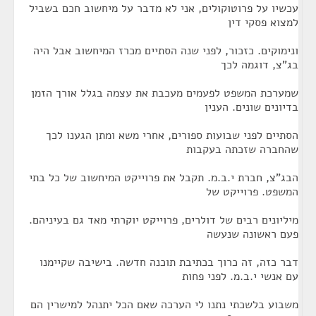
עכשיו על פרוטוקולים, אני לא מדבר על מיחשוב חכם בשביל
למצוא פסקי דין
ונימוקים. כזכור, לפני שנה הסתיים מכרז המיחשוב אבל היה
בג"צ, דוגמה לכך
שמערכת המשפט לפעמים מעכבת את עצמה בגלל אורך הזמן
בדיונים שונים. הענין
הסתיים לפני שבועות ספורים, אחרי משא ומתן הגענו לכך
שהחברה שזכתה בעקבות
הבג"צ, חברת י.ב.מ. תקבל את פרוייקט המיחשוב של כל בתי
המשפט. פרוייקט של
מיליונים רבים של דולרים, פרוייקט יוקרתי מאד גם בעיניהם.
פעם ראשונה שנעשה
דבר כזה, זה כרוך בכתיבת תוכנה חדשה. בישיבה שקיימנו
עם אנשי י.ב.מ. לפני פחות
משבוע בלשכתי נתנו לי הערכה שאם הכל יתנהל למישרין הם