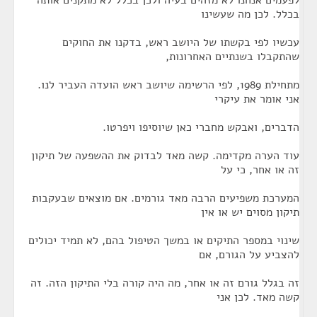
לפעמים אנחנו לא מזהים בעיה ולכן בכלל לא מתקנים אותה
בכלל. לכן מה שעשינו
עכשיו לפי בקשתו של היושב ראש, בדקנו את החוקים
שהתקבלו בשנתיים האחרונות,
מתחילת 1989, לפי הרשימה שיושב ראש הועדה העביר לנו.
אני אומר את עיקרי
הדברים, ואבקש מחברי כאן שיוסיפו ויפרטו.
עוד הערה מקדימה. קשה מאד לבדוק את ההשפעה של תיקון
זה או אחר, כי על
המערכת משפיעים הרבה מאד גורמים. אם מוצאים שבעקבות
תיקון מסוים יש או אין
שינוי במספר התיקים או במשך הטיפול בהם, לא תמיד יכולים
להצביע על הגורם, אם
זה בגלל גורם זה או אחר, מה היה קורה בלי התיקון הזה. זה
קשה מאד. לכן אני