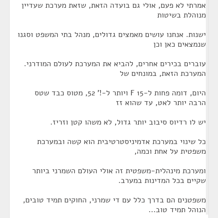
אמרתי לא פעם, אולי גם בועדה הזאת, שזאת מערכת שעדיין
מנוהלת בשיטות
ישנות. אנחנו עושים מאמצים גדולים, מנהל בתי המשפט וסגנו
שנמצאים כאן וכן
עוברים בכירים אחרים, להביא את המערכת לעולם המודרני.
המערכת הזאת, במונחים של
היום, דומה פחות ל-F 15 ויותר ל-!' 52, מטוס כבד שטס
הרבה יותר לאט, עד שהוא זז
יש לו רדיוס סיבוב יותר גדול, לא משהו קטן וזריז.
כל שינוי במערכת אדמיניסטרטיבית הוא קשה ובמערכת
משפטית על אחת וכמה,
ומערכת מינהלית-משפטית זה אולי העולם השמרני ביותר
שקיים בכל המדינות במערב.
משפטנים הם בדרך כלל עם די שמרני, החוקים תמיד טובים,
הנוהל תמיד טוב...