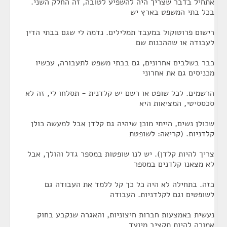
אתחיל בדבר שצריך היה להשפיע לטובה, זה החלק השני.
בכל בתי המשפט בארץ יש
רישום פרוטוקול במעבד תמלילים. נדמה לי שגם בבתי הדין
לעבודה או שההכנות שם
כבר בשלבים אחרונים, גם בבתי משפט לתעבורה, עכשיו
מכניסים גם את אחרוני
הרשמים. לכל שופט או רשם יש קלדנית - תסלחו לי, זה לא
סכססיטי, המציאות היא
שכולן נשים, הייתי מוכן שיהיה גם קלדן אבל למעשה כולן
קלדניות. (קריאה: לשופטת
צריך להיות קלדן). יש לנו שופטות במספר גדל והולך, אבל
לא מצאנו קלדנים במספר
כזה. בתחילה לא היה כל כך קל ללמד את העבודה גם
לשופטים וגם לקלדניות. העבודה
נעשית באמצעות חברות חיצוניות, והאגרה שנקבע בחוק
אמורה להיות תקציב מיועד