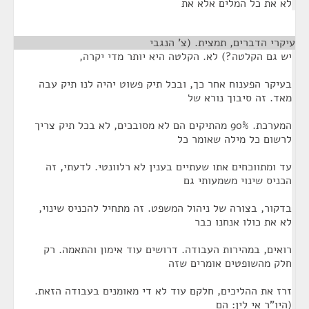
לא את כל המלים אלא את
עיקרי הדברים, תמצית. (צ' הנגבי
¶
יש גם הקלטה?) לא. הקלטה היא יותר מדי יקרה,
בעיקר הפענוח אחר כך, ובכל תיק פשוט יהיה לנו תיק עבה
מאד. זה סיבוך נורא של
המערכת. 90% מהתיקים הם לא מסובכים, לא בכל תיק צריך
לרשום כל מילה שאומר כל
עד ומתווכחים אתו שעתיים בענין לא רלוונטי. לדעתי, זה
הכניס שינוי משמעותי גם
בדקור, בצורה של ניהול המשפט. זה מתחיל להכניס שינוי,
לא את כולו אנחנו כבר
רואים, במהירות העבודה. דרושים עוד אימון והתאמה. רק
חלק מהשופטים אומרים שזה
זרז את ההליכים, חלקם עוד לא די מאומנים בעבודה הזאת.
(היו"ר אי לין: הם