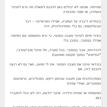
עמדתה. אנחנו לא יכולים כאן להכנס לשאלה מה גרם לשינוי
העמדה, או מפני שהנערה
בינתיים דיברה על המקרה, אפילו התראיינה - דבר
שכשלעצמו, גם בלי הפסיכולוגית, היה
בעיני סימן לשינוי מצבה הנפשי, כי היא התעמתה עם הסיפור
אפילו בפומבי, כמובן בלי
להזדהות, אבל בפומבי. בכל מקרה, חל שינוי אוביקטיבי,
"החיטוט" במשך תקופה ממושכת
בוודאי שינה את מצבה הנפשי. אין לי מושג, ואני גם לא רוצה
להכנס לזה, אם
הפסיכולוגית אכן חשבה שהזמן ריפא, התהליכים, הראיונות
הפומביים, ואולי עמדת
המשפחה או עמדת הילדה. אינני יודעת, וזה לא יכול להתברר
כאן.