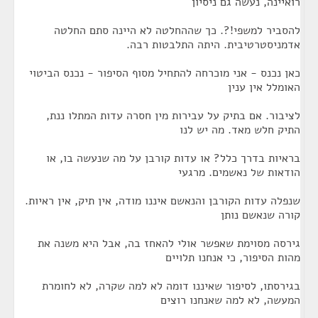
רואיינה, נעשה גם ניסיון
להסביר למשפי!?. כך שההחלטה לא היינה סתם החלטה
אדמניסטרטיבית. היתה התלבטות רבה.
כאן נכנס - אני מוכרחה להתחיל מסוף הסיפור - נכנס הביטוי
האומלל אין ענין
לציבור. אם בתיק על עבירות מין חסרה עדות המתלו ננת,
התיק חלש מאד. מה יש לנו
בראיות בדרך כלל? או עדות קורבן על מה שנעשה בו, או
הודאות של נאשמים. מרגעי
שנפלה עדות הקורבן והנאשם איננו מודה, אין תיק, אין ראיות.
קורה שנאשם נותן
גירסה מסוימת שאפשר אולי להאחז בה, אבל היא משנה את
מהות הסיפור, כי אנחנו תלויים
בגירסתו, לסיפור שאיננו דומה לא למה שקרה, לא לחומרת
המעשה, לא למה שאנחנו רוצים