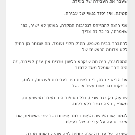
שעבר את העבירה של בעילת
קטינה. אין יסוד נפשי של עבירה.
אני רוצה להתייחס לנסיבות המקרה, באופן לא ישיר, כפי
שאמרתי, כי כל זה צריך
להתברר בבית משפט, התיק תלוי ועומד. מה שנותר מן התיק
ללא עדותה הראשית של
המתלוננת, היה מה שנקרא בלשון טכנית אין ענין לציבור, זה
היה דבר אומלל מאד לכתוב
את הביטוי הזה, כי הראיות היו בעבירות פעוטות, קלות,
ובמקום נגד אחת עשר או נגד
שבעה, רק נגד שנים, וכל הסיפור היה מאבר ממשמעותו,
מאופיו, והיה נגמר בלא כלום.
לגמור את הפרשה הזאת בכתב אישום נגד שני נאשמים, אם
אינני טועה על עבירה של בעילת
קטינה, על עבירה קלה יחסית למה שהיה באותו מקרה,