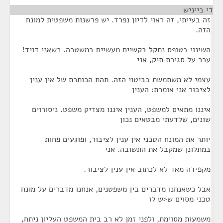
די בייניש
¶
זה בעייתי, זה ראוי לדיון נפרד. יש פרשנות משפטית למונח
הזה.
השינוי בטופס נתקל בקשיים מעשיים במשטרה. כשאני דויד!
ערר על סגירת תיק, אני
עצמי לא משתמשת בביטוי הזה. תהת הכותרת של אין ענין
לציבור אני אומרת: הענין
איננו מתאים למשפט, הענין איננו מצדיק משפט. ניסורוים
שונים, שלדעתי מבטאים נכון
יותר את המונח הטכני אין ענין לציבור, ופוגעים פחות
במתלונן שמקבל את התשובה. אני
מקפידה מאד לא לכתוב אין ענין לציבור.
אבל כשאנחנו מדברים בין משפטנים, אנחנו מדברים על מונח
טכני מסוים ש<ש לו
משמעות מסוימת, ולפני זמן לא רב בית המשפט העליון ניתח,