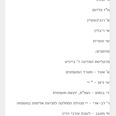
מ"ז פלדמן
א' רובינשטיין
אי ריבלין
שי שטרית
מוזמנים;
פרקליטת המדינה ד' בייניש
א' אשד - משרד המשפטים
שי ניצן - " יי
די בוסתן - נעמ"ת, יועצת משפטית
ר' לב-ארי - יי מנהלת המחלקה למניעת אלימות במשפחה
חי משגב - לשכת עורכי הדין