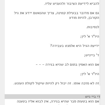
להביא לידיעת הציבור ולהעניש עליו.
גם אם מדובר בבעילת קטינה, צריך שהנאשם יידע את גיל
הקורבן, להיות מודע
לנסיבות.
היו"ר א' לין;
ידיעת הגיל היא אלמנט בעבירה?
ד' בייניש;
אם הוא האמין בתום לב שהיא בגירה - - -
היו"ר א' לין;
זה לא מזכה אותו. זה יכול רק להיות שיקול לקולת העונש.
די ביי ניש
¶
אם הוא בטעות סבר שהיא בגירה, אין לבוא אליו בטענה