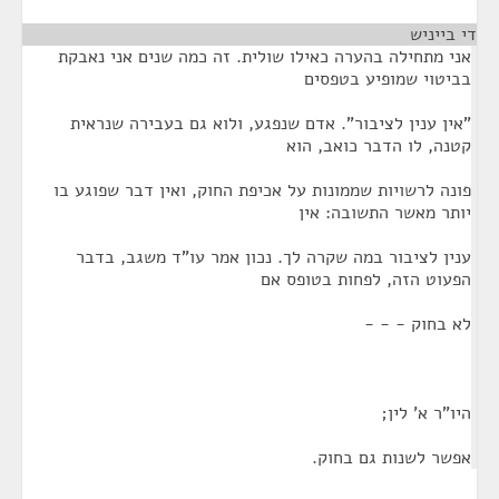
די בייניש
¶
אני מתחילה בהערה כאילו שולית. זה כמה שנים אני נאבקת
בביטוי שמופיע בטפסים
"אין ענין לציבור". אדם שנפגע, ולוא גם בעבירה שנראית
קטנה, לו הדבר כואב, הוא
פונה לרשויות שממונות על אכיפת החוק, ואין דבר שפוגע בו
יותר מאשר התשובה: אין
ענין לציבור במה שקרה לך. נכון אמר עו"ד משגב, בדבר
הפעוט הזה, לפחות בטופס אם
לא בחוק - - -
היו"ר א' לין;
אפשר לשנות גם בחוק.