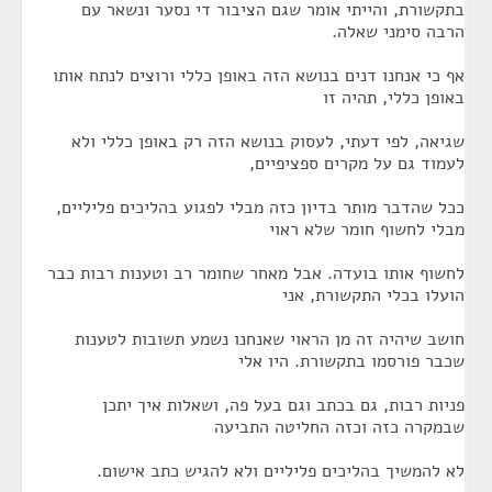
בתקשורת, והייתי אומר שגם הציבור די נסער ונשאר עם
הרבה סימני שאלה.
אף כי אנחנו דנים בנושא הזה באופן כללי ורוצים לנתח אותו
באופן כללי, תהיה זו
שגיאה, לפי דעתי, לעסוק בנושא הזה רק באופן כללי ולא
לעמוד גם על מקרים ספציפיים,
ככל שהדבר מותר בדיון כזה מבלי לפגוע בהליכים פליליים,
מבלי לחשוף חומר שלא ראוי
לחשוף אותו בועדה. אבל מאחר שחומר רב וטענות רבות כבר
הועלו בכלי התקשורת, אני
חושב שיהיה זה מן הראוי שאנחנו נשמע תשובות לטענות
שכבר פורסמו בתקשורת. היו אלי
פניות רבות, גם בכתב וגם בעל פה, ושאלות איך יתכן
שבמקרה כזה וכזה החליטה התביעה
לא להמשיך בהליכים פליליים ולא להגיש כתב אישום.