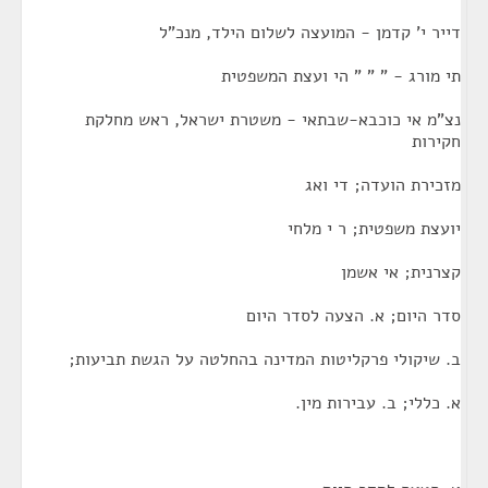
דייר י' קדמן - המועצה לשלום הילד, מנכ"ל
תי מורג - " " " הי ועצת המשפטית
נצ"מ אי כוכבא-שבתאי - משטרת ישראל, ראש מחלקת
חקירות
מזכירת הועדה; די ואג
יועצת משפטית; ר י מלחי
קצרנית; אי אשמן
סדר היום; א. הצעה לסדר היום
ב. שיקולי פרקליטות המדינה בהחלטה על הגשת תביעות;
א. כללי; ב. עבירות מין.