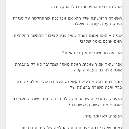
אבל הדברים התפרסמו בכלי התקשורת.
השאלה הראשונה שלי היא אם אכן נכון שההחלטה על סגירת
התיק בעינה עומדת. שאלה
שניה - האם אמנם נאמר שאין ענין לציבור בהמשך ההליכים?
האם אמנם נאמר שלגבי
ארבעה מהחשודים אין די ראיות?
אני שואל את השאלות האלה מאחר שמדובר לא רק בעבירת
אונס אלא גם בעבירה קלה
יותר בחומרתה - בעילת קטינה. העבירה של בעילת קטינה
כלל אינה קשורה ברצונה של
הנערה, זו עבירה שההוכחה שלה הרבה יותר פשוטה מעבירת
אונס - אם נעשה המעשה וגיל
הנערה, לא יותר מזה.
נאמר שלגבי כמה נערים היתה המלצה של שירות המבחן