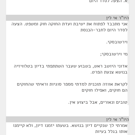
א. הצעה לסדר היום
היו"ר אי לין
אני מתכבד לפתוח את ישיבת ועדת החוקה חוק ומשפט. הצעה
לסדר היום לחבר-הכנסת
וירשובסקי.
מי וירשובסקי;
אדוני היושב ראש, בשבוע שעבר השתתפתי בדיון בטלוויזיה
בנושא צנעת הפרט.
לקראת אווזה תוכנית למדתי מספר סוגיות וראיתי שהחוקים
הם חוקים, ואפילו חוקים
טובים ונאורים, אבל ביצוע אין.
היו"ר אי לין
¶
אמרתי לך שנקיים דיון בנושא. בשעתו יזמנו דיון, ולא קיימנו
אותו בגלל בעיות