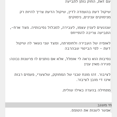
עם זאת, החוק נותן לתביעה
שיקול דעת בהעמדה לדין, שיקול הדעת צריך להיות רק
מנימוקים ענינים, נימוקים
שנוגעים לענין עצמו, לעבירה, למכלול נסיבותיה. מצד ארח-,
התביעה צריכה להתייחס
לאופיה של העבירה ולחומרתה, ומצד שני נשאר לה שיקול
דעת - לפי הביטוי שבהרבה
נסיבות הוא נראה לי אומלל, אלא אם נותנים לו פרשנות נכונה:
סגירה מאין ענין
לציבור. זהו מונח טכני של המחוקק, שלצערי, פעמים רבות
אינו די מובן לציבור.
מתחילה בהערה כאילו שולית.
חי משגב
¶
אפשר לשנות את הטופס.