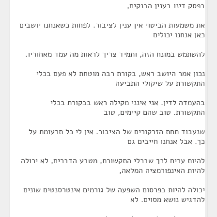
בפסק דינו בענין הבנקים,
את משמעות הביטוי אין ענין לציבור. לפחות כשאנחנו יושבים
כאן אנחנו יכולים
להשתמש במונח הזה, ותמיד צריך לראות מה עמד מאחוריו.
נכון אמר היושב ראש, בקורת רבה מוטחת לא פעם בכלי
התקשורת על שיקולי התביעה
בהעמדה לדין. אני אינני מקילה ראש בבקורת בכלי
התקשורת. טוב שהם קיימים, טוב
שנעבוד תחת הזרקורים של הציבור. אין לי כל תרעומת על
כך. אבל אנחנו חייבים גם
להיות ערים לכך שבכלי התקשורת, מטבע הדברים, לא יכולה
להיות האינפורמציה המלאה,
יכולה להיות בפרסום השפעה של גורמים אינטרסנטים שונים
להדגיש נושא מסוים. לא