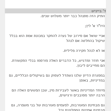
ד' בייניש
¶
התיק הזה מתנהל כבר יותר משלוש שנים.
היו"ר א' לין;
אניי שואל אם סירוב של נערה להחקר במכונת אמת הוא בכלל
שיקול בהחלטה אם לנהל
או לא לנהל חקירה פלילית.
אני חוזר ומדגיש, כל הדברים האלה פורסמו בכלי התקשורת.
הם מחייבים ליבון.
במסגרת הדיון שלנו נשתדל לעסוק גם בשיקולים הכלליים, גם
במדיניות, באופן
מיוחד המדיניות באשר לעבירות מין, שכן הפשעים האלה הם
הרבה יותר מסובכים ורגישים,
גם מבחינת המעורבות, לפעמים מעורבות של בני משפרה, גם
מבחינת אמינות המתלוננת וכל