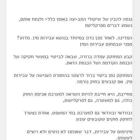
ננסה להבין של שיקולי התב<עה באופו כלל< ולנתח אותם,
נשמע דברים מפרקליטת
המדינה. לאחר מכן נדון במיוחד בנושא עבירות מין. מדוע?
מפני שבתחום עבירות המין
קבע המחוקק עמדה ברורה, שבאה לביטוי במעשי חקיקה של
הכנסת הקודמת ושל הכנסת הזאת.
המחוקק נתן ביטוי ברור לרצונו בהחמרת הענישה על עבירות
מין. אם קובעים בחוק נורמה
מחייבת, היא חייבת להיות השראה למערכת אכיפת החוק
כולה, גם למשטרה, גם לפרקליטות,
ובוודאי ובוודאי גם למערכת בתי המשפט. אחרת נצטרך
לחוקק חוקים שקובעים עונש
מינימום על עבירות, דבר שאנחנו לא נוטים ולא רוצים
לעשותו.