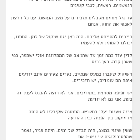
הנאשמים. ראשית, לגבי קטינים
עד גיל מסוים מקבלים תזכירים על מצב הנאשם. עם כל הרצון
לאכוף את החוק, אנחנו
חייבים להתייחס אליהם. היה כאן יגם שיקול של זמן. המתנו,
יכולנו להמתין ולא להעמיד
לדין עוד כמה זמן עד שהמצב של המתלוננת אולי ישתפר, כפי
שאכן קרה. כאן נכנס
השיקול שעברו כמעט שנתיים, נערים צעירים אינם יודעים
איפה הם עומדים, יש תזכירים.
יש חפיפה מסוימת בתאריכים. אני לא רוצה להכנס לענין זה
כעת, אני גם לא יודעת
איזה טענות יעלו במשפט. התמונה שקיבלנו לא היתה
מדוייקת. בין הפניה ובין ההודעה
שאין שינוי במצב, היה הבדל של ימים. היתה פניה, נאמר
שהפסיכולוגית שי ניט-! את