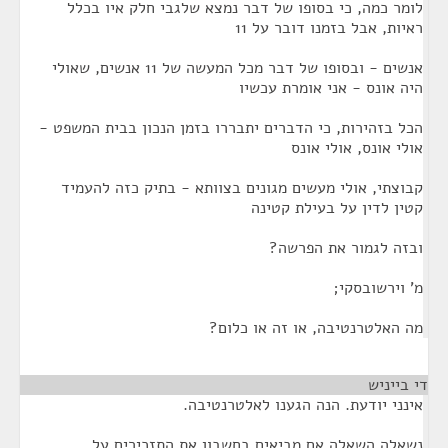
לומר כמה, כי בסופו של דבר נמצא שלגבי חלק איו בכלל
ראיות, אבל בזמנו דובר על 11
אנשים - ובסופו של דבר מכל המעשה של 11 אנשים, שאולי
היה אונס - אני אומרת עכשיו
הכל בזהירות, כי הדברים יתבררו בזמן הנכון בבית המשפט -
אולי אונס, אולי אונס
קבוצתי, אולי מעשים מגונים בצוותא - בתיק כזה להעמיד
קטין לדין על בעילת קטינה
ובזה לגמור את הפרשה?
מ' וירשובסקי;
מה האלטרנטיבה, או זה או כלום?
די בייניש
¶
אינני יודעת. הנה הגענו לאלטרנטיבה.
נשאלה השאלה אם מביאים בחשבון את התזכירים על