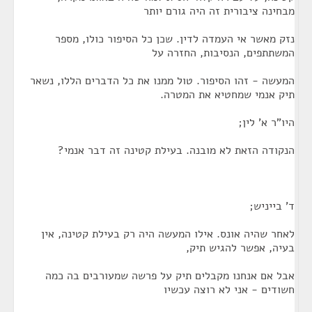
מבחינה ציבורית זה היה גורם יותר
נזק מאשר אי העמדה לדין. שכן כל הסיפור כולו, מספר
המשתתפים, הנסיבות, החזרה על
המעשה - זהו הסיפור. טול ממנו את כל הדברים הללו, נשאר
תיק אנמי שמחטיא את המטרה.
היו"ר א' לין;
הנקודה הזאת לא מובנה. בעילת קטינה זה דבר אנמי?
ד' בייניש;
לאחר שהיה אונס. אילו המעשה היה רק בעילת קטינה, אין
בעיה, אפשר להגיש תיק,
אבל אם אנחנו מקבלים תיק על פרשה שמעורבים בה כמה
חשודים - אני לא רוצה עכשיו