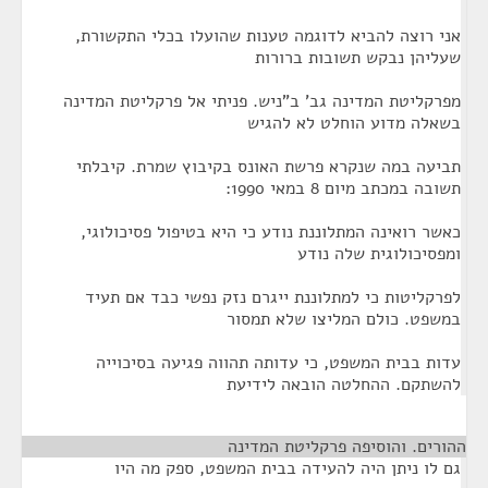
אני רוצה להביא לדוגמה טענות שהועלו בכלי התקשורת,
שעליהן נבקש תשובות ברורות
מפרקליטת המדינה גב' ב"ניש. פניתי אל פרקליטת המדינה
בשאלה מדוע הוחלט לא להגיש
תביעה במה שנקרא פרשת האונס בקיבוץ שמרת. קיבלתי
תשובה במכתב מיום 8 במאי 1990:
כאשר רואינה המתלוננת נודע כי היא בטיפול פסיכולוגי,
ומפסיכולוגית שלה נודע
לפרקליטות כי למתלוננת ייגרם נזק נפשי כבד אם תעיד
במשפט. כולם המליצו שלא תמסור
עדות בבית המשפט, כי עדותה תהווה פגיעה בסיכוייה
להשתקם. ההחלטה הובאה לידיעת
ההורים. והוסיפה פרקליטת המדינה
¶
גם לו ניתן היה להעידה בבית המשפט, ספק מה היו