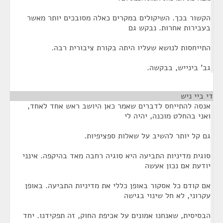
הקשור בכך. השיקולים במקרים כאלה מסובכים יותר מאשר
בעבירות אחרות. נבקש גם
התייחסות לנושא שעליו היתה בקורת ציבורית רבה.
גב' בינייש, בבקשה.
די ביי ניש
¶
אנסה להתייחס לדברים שאמר כאן היושב ראש אחד לאחד,
ואני בהחלט מוכנה, יהיה לי
גם קל יותר להשיב על שאלות ספציפיות.
סוגית מדיניות התביעה היא סוגיה רחבה מאד בהיקפה. אינני
יודעת אם נכון אעשה
אם קודם כל אסקור באופן כללי את מדיניות התביעה. באופן
עקרוני, לא חל שינוי בגישה
הבסיסית, שאנחנו אמונים על אכיפת החוק, זה תפקידנו. יחד