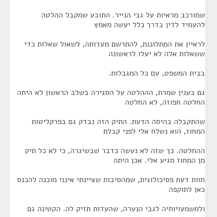
שמורכב מראיות על גבי הנייר. התובע שמקבל ההלטה
להעמיד לדין בדרך כלל יעשה מאמץ
לראיין את המתלוננת, להתרשם מעדותה, לשאול שאלות כדי
ששאלות אלה לא יעלו לראשונה
בבית המשפט, עם כל המגבלות.
גם בענין שמרת, הההלטה על הסגירה בשלב הראשון לא היתה
החלטה חפוזה, לא החלטה
שהתקבלה בהיסה הדעת. התיק הזה נבדק גם בפרקליטות
המחוז, הוא נשלח אלי לפני קבלת
ההחלטה. כך שזה לא נעשה כדבר שבשיגרה, כי לא כל תיק
מן המחוז מגיע אלי. אכן היתה
חוות דעת פסיכולוגית, שמהסיבות שציינתי אינני מוכנה להכנס
כאן לתוקפה
ולמשמעויותיה לגבי הנערה, שהעדות תזיק לה. הקטינה גם