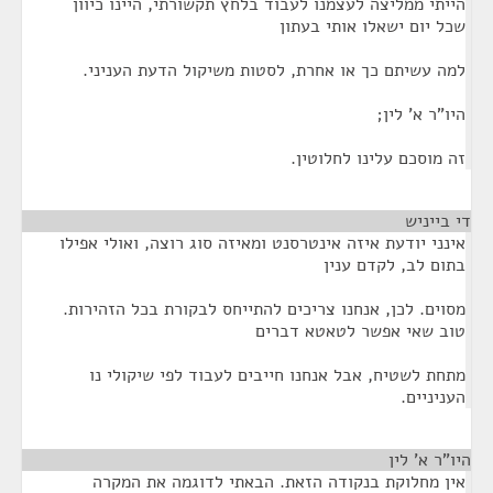
הייתי ממליצה לעצמנו לעבוד בלחץ תקשורתי, היינו כיוון
שכל יום ישאלו אותי בעתון
למה עשיתם כך או אחרת, לסטות משיקול הדעת העניני.
היו"ר א' לין;
זה מוסכם עלינו לחלוטין.
די בייניש
¶
אינני יודעת איזה אינטרסנט ומאיזה סוג רוצה, ואולי אפילו
בתום לב, לקדם ענין
מסוים. לכן, אנחנו צריכים להתייחס לבקורת בכל הזהירות.
טוב שאי אפשר לטאטא דברים
מתחת לשטיח, אבל אנחנו חייבים לעבוד לפי שיקולי נו
העניניים.
היו"ר א' לין
¶
אין מחלוקת בנקודה הזאת. הבאתי לדוגמה את המקרה