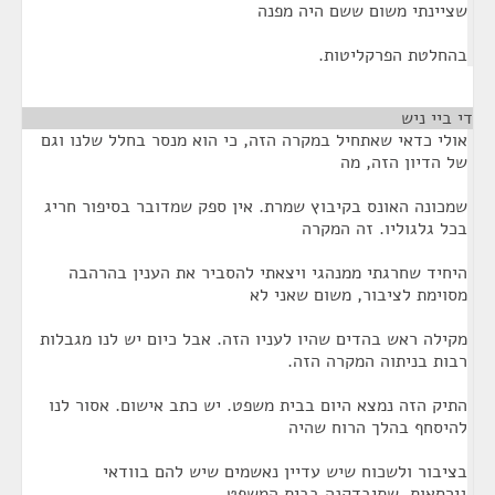
שציינתי משום ששם היה מפנה
בהחלטת הפרקליטות.
די ביי ניש
¶
אולי כדאי שאתחיל במקרה הזה, כי הוא מנסר בחלל שלנו וגם
של הדיון הזה, מה
שמכונה האונס בקיבוץ שמרת. אין ספק שמדובר בסיפור חריג
בכל גלגוליו. זה המקרה
היחיד שחרגתי ממנהגי ויצאתי להסביר את הענין בהרהבה
מסוימת לציבור, משום שאני לא
מקילה ראש בהדים שהיו לעניו הזה. אבל כיום יש לנו מגבלות
רבות בניתוה המקרה הזה.
התיק הזה נמצא היום בבית משפט. יש כתב אישום. אסור לנו
להיסחף בהלך הרוח שהיה
בציבור ולשכוח שיש עדיין נאשמים שיש להם בוודאי
גירסאות, שתיבדקנה בבית המשפט,