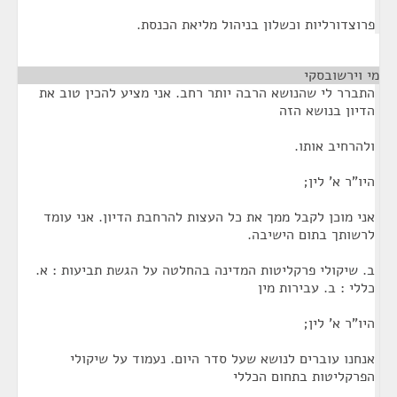
פרוצדורליות וכשלון בניהול מליאת הכנסת.
מי וירשובסקי
¶
התברר לי שהנושא הרבה יותר רחב. אני מציע להכין טוב את
הדיון בנושא הזה
ולהרחיב אותו.
היו"ר א' לין;
אני מוכן לקבל ממך את כל העצות להרחבת הדיון. אני עומד
לרשותך בתום הישיבה.
ב. שיקולי פרקליטות המדינה בהחלטה על הגשת תביעות : א.
כללי : ב. עבירות מין
היו"ר א' לין;
אנחנו עוברים לנושא שעל סדר היום. נעמוד על שיקולי
הפרקליטות בתחום הכללי