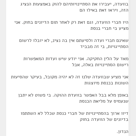
בוועדה, יעבירו את הסתיינויותיהם להוק באמצעות הנציג
הזה, ויראו זאת באילו הם
היו חברי הוועדה, וגם זאת רק לאחר תום הדיונים בחוק. אני
מציע בי חברי בנסת
שאינם חברי ועדה ולסיעתם אין בה נצינ, לא יובלו לרשום
הסתייגויות, בי זה מבביד
מאד על הלין החקיקה. אני יודע שיש ועדות המאפשרות
רישום הסתיינויות באלה, אבל
אני מציע שבוועדה שלנו זה לא יהיה מקובל, בעיקר שהסיעות
השונות בכנסת מיוצגות
באופן מלא בבל האפשר בוועדת ההוקה. בי פשוט לא יתבן
שנעמיס על מליאת הכנסת
דיוו ארוך בהסתיינויות של חברי כנסת שכלל לא השתתפו
בדיונים של הוועדה בחוק
הנדון.