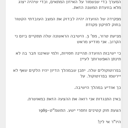
המערך כדי שנשמור על האיזון המתאים, וכדי שיהיה יצוג
מלא בוועדת המשנה הזאת.
מפקידה של הוועדה יהיה לבדוק את המצב העובדתי הקשור
בחוק לתיקון פקודת
מניעת טרור, מס' 3. הישיבה הראשונה שלה תתקיים ביום ני
הקרוב. אני מודיע מראש
כי ישיבות הוועדה תהיינה חסויות, ולמי שאיננו חבר בה לא
תינתן האפשרותך לעיין
בפרוטוקולים שלה. יתכן שבמהלך הדיון יהיו הלקים שאף לא
יירשמו בפרוטוקול. על
כך אודיע במהלך הישיבה.
באין התנגדות אני רואה את ההצעה הזאת כמאושרת.
הצעת חוק קטינים וחסרי ישע. התשמ"ט-1989
היו"ר אי לין!