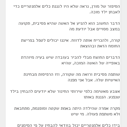
הסיפור של מורן, נראה שלא היו לגננת כלים אלמנטריים כדי
לאבחן ילד מוכה.
הדבר החשוב הוא להניע אל האשה שהיא פסיבית, תקועה
במצב מסויים אבל יודעת מה
קורה, ולהכריח אותה לדווח. איננו יכולים לטפל בפריצת
החומח הזאת ובהוצאת
הדברים החוצח מבלי להכיר בעובדה שיש בעיה מיוהדת
באופייה של האשה המוכה, שהיא
שותפה פסיבית ורואה מה שקורה, וזו הרפיסות מבחינת
האישיות שלה. אבל אני מפנה
אצבע מאשימה כלפי שירותי החינור שלא יודעים להבחין בילד
שנפנע. הנננת באותו
מקרה אמרה שהילדה היתה באמת שקטה ומופנמת, מתחבאת
ולא משתפת פעולה. מי שיש
בידו כלים אלמנטריים יכול בוודאי להבחין על פי הסימנים