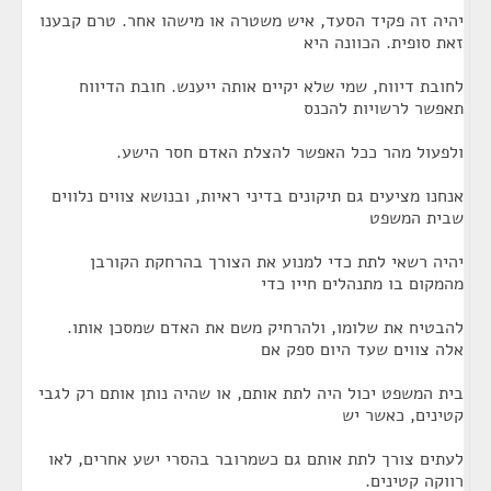
יהיה זה פקיד הסעד, איש משטרה או מישהו אחר. טרם קבענו
זאת סופית. הכוונה היא
לחובת דיווח, שמי שלא יקיים אותה ייענש. חובת הדיווח
תאפשר לרשויות להכנס
ולפעול מהר ככל האפשר להצלת האדם חסר הישע.
אנחנו מציעים גם תיקונים בדיני ראיות, ובנושא צווים נלווים
שבית המשפט
יהיה רשאי לתת כדי למנוע את הצורך בהרחקת הקורבן
מהמקום בו מתנהלים חייו כדי
להבטיח את שלומו, ולהרחיק משם את האדם שמסכן אותו.
אלה צווים שעד היום ספק אם
בית המשפט יכול היה לתת אותם, או שהיה נותן אותם רק לגבי
קטינים, כאשר יש
לעתים צורך לתת אותם גם כשמרובר בהסרי ישע אחרים, לאו
רווקה קטינים.