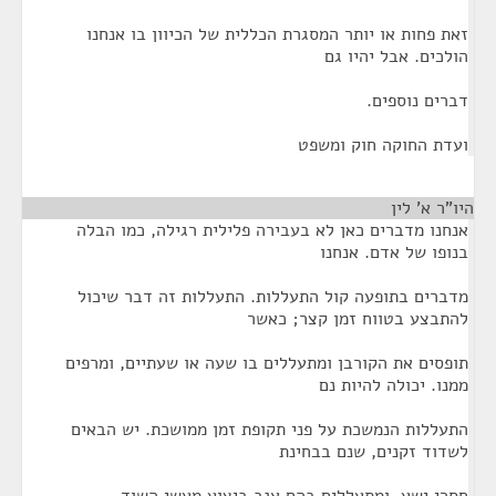
זאת פחות או יותר המסגרת הכללית של הכיוון בו אנחנו
הולכים. אבל יהיו גם
דברים נוספים.
ועדת החוקה חוק ומשפט
היו"ר א' לין
¶
אנחנו מדברים כאן לא בעבירה פלילית רגילה, כמו הבלה
בנופו של אדם. אנחנו
מדברים בתופעה קול התעללות. התעללות זה דבר שיכול
להתבצע בטווח זמן קצר; כאשר
תופסים את הקורבן ומתעללים בו שעה או שעתיים, ומרפים
ממנו. יכולה להיות נם
התעללות הנמשכת על פני תקופת זמן ממושכת. יש הבאים
לשדוד זקנים, שנם בבחינת