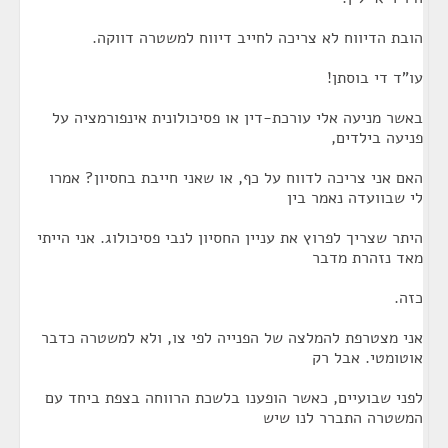
הובת הדיווח לא צריכה לחייב דיווח למשטרה דווקה.
עו"ד די בוסתן!
באשר מניעה אלי עורכת-דין או פסיכולונית אינפורמציה על
פניעה בילדים,
האם אני צריכה לדווח על כף, או שאני חייבת בחסיון? אמרו
לי שבוועדה נאמר בין
היתר שצריך לפרוץ את עניין החסיון לנבי פסיכולוג. אני הייתי
מאד נזהרת מדבר
כזה.
אני מצטרפת להמלצה של הפנייה לפי צו, ולא למשטרה כדבר
אוטומטי. אבל רק
לפני שבועיים, כאשר הופענו בלשכת הרווחה בצפת ביחד עם
המשטרה התברר לנו שיש