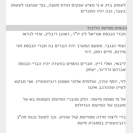
לעסוק בזה א ני מציע שנקים ועדת משנה, בפי שנהננו לעשות
בעבר, ובה יהיו החברים
הבאים מסיעת הליכוד
¶
חברי הכנסת אוריאל לין יו"ר, ראובן ריבלין, עוזי לנדאו
וצחי הנגבי. מטעם המערך יהיו הברים בה חברי הכנסת חגי
מירום, חיים רמון, דוד
ליבאי, ואלי דיין. חברים נוספים בוועדה יהיו הברי הכנסת
אברהם ורדיגר, יצחק
לוי, יוסף עזרן, שולמית אלוני ואמנון רובינשטיין. אני מבקש
לציין שההרכב איננו
על פי מפתח סיעתי. הלק מהברי הסיעות הקסנות בא על
חשבון של הסיעות הגדולות
כדי ליצור מידה מסויימת קול שוויון. וכך למשל נכנס חה"כ
רובינשטיין במסגרת סיעת