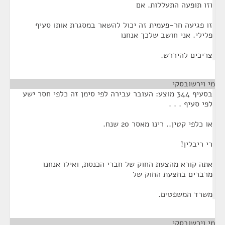
וזו תופעה התעללות. אם
זו פגיעה חר-פעמית זה יכול להשאר במסגרת אותו סעיף
פלילי. אני חושב שלכך אנחנו
צריכים להיררש.
מי וירשובסקי
¶
בסעיף 344 מוצע: העובר עבירה לפי סימן זה כלפי חסר ישע
לפי סעיף . . .
או כלפי קטין.. רינו מאסר 20 שנח.
רי ריבלין!
אתה קורא מהצעת החוק של חברי הכנסת, ואילו אנחנו
מרברים בחצעת החוק של
משרד המשפטים.
מי וירשובסקי
¶