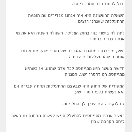
יכול להוות דבר חמור ביותר.
השאלה הראשונה היא איר אנחנו מגדירים את תופעת
ההתעללות שאנחנו רוצים
לתת לה ביטוי כאן בחוק הפלילי. השאלה השניה היא את מי
אנחנו ננדיר כחסרי
ישע, מי יכנס במסגרת ההגדרה של חסרי ישע. אם אנחנו
אומרים שההתעללות זו עבירה
חדשה כאשר היא מתייחסת לכל אדם שהוא, או כשהיא
מתייחסת רק לחסרי ישע. המנמה
המקורית של החוק היא שבעצם ההתעללות תהווה עבירה אם
היא נעשית כלפי חסרי ישע.
גם לנקודה הזו צריך לך התלייחס.
כאשר אנחנו מתייחסים להתעללות יש לעשות הבחנה נם באשר
ליחס הקרבה שבין