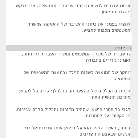
אנחנו עוברים לנושא המרכזי שבסדר היום שלנו. אני מבקש
מהגברת וייסמן
להציג בפנינו את כיווני ההשיבה של ההקיקה שמשרד
המשפטים מתכוון להציע.
גי וייסמן
¶
זו עבודה של משרד המשפטים ומשרד העבודה והרווחה,
ואנחנו נעזרים בעבודת
מחקר של המועצה לשלום היילד וביועצת המשפטית של
המועצה.
הכיוונים הכללים של ההצעה הם כדלהלן: קודם כל לקבוע
מערכת עונשית אחת
לגבי כל חסרי הישע, שתהיה מדורגת ותכלול סדרת עבירות,
מן הקלות ועד לחמורות
ביותר, כאשר הדגש הוא על ביצוע אותן עבירות על ידי
אנשים שבעצם היו צריכים