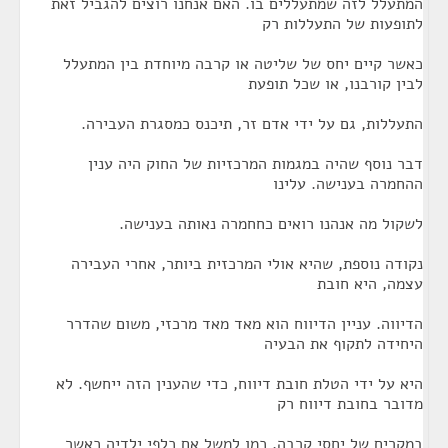
המתעלל לזה שמתעללים בו. האם אנחנו רוצים להגביל זאת
לתופעות של התעללות רק
כאשר קיים יחס של שליטה או קרבה מיוחדת בין המתעלל
לבין קורבנו, או שכל תופעת
התעללות, גם על ידי אדם זר, תיכנס כמסגרת העבירה.
דבר נוסף שהיה במגמות המרכזיות של החוק היה ענין
ההחמרה בענישה. עלינו
לשקול מה אנהנו רואים כחחמרה נאותה בענישה.
נקודה נוספת, שהיא אולי המרכזית ביותר, אחרי העבירה
עצמה, היא חובת
הדיווה. עניין הדיווח הוא מאד מאד מרכזי, משום שהדרר
היחידה לתקוף את הבעיה
היא על ידי הטלת חובת דיווח, כדי שהענין הזה ייחשף. לא
מדובר בחובת דיווח רק
במקרים של יחסי קרבה, כמו למשל אם כלפי ילדיה כאשר