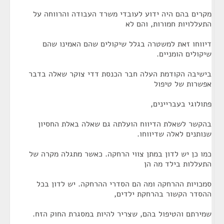
מקרים בהם היה ידוע לעובדי משרד העבודה והרווחה על
התעללויות חמורות, והם לא
דיווחו זאת למשטרה בגלל שיקולים שהם האמינו שהם
שיקולים הומניים.
בישיבה הקודמת העלה חבר הכנסת דדי צוקר שאלה בדבר
אפשרות של טיפול
פתולוגי בעבריינים,
בהקשר לשאלת הדיווח הועלתה גם שאלה באלת החסיון
שנותנים לאלה שדיווחו.
כמו כן יש לדון במתן צווי הרחקה. כאשר מתגלה מקרה של
התעללות בילד מה הן
סמכויות ההרחקה ומה הם הסדרי ההרחקה. יש לדון בכל
ההסדר הקשור בהרחקת ילדים,
שמירתם והטיפול בהם, שצריר להיות במסגרת החוק הזח.