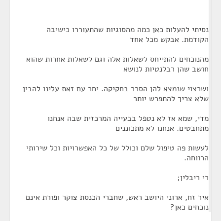
נסיתי להעלות כאן כמה מהסוגיות שהתעוררו כישיבה
הקודמת. אבקש מכל אחד
מהנוכחים להתייחס לשאלות אלה וגם לשאלות אחרות שהוא
חושב שהן רבלנטיות לנושא
ושרצוי שנמצא להן הסרר בחקיקה. יחר עם זאת עלינו להבין
שלא צריך להתפרש יותר
מדי, שמא אז לא נטפל בבעייה המרכזית שבה אנחנו
מתחבטים. אנחנו לא מתכוננים
לעשות פה טיפול שלם וכולל של כל האפשרויות וכל שירותי
הרווחה.
רי ריבלין;
איר זח, ארוני היושב ראש, שחברי הכנסת צוקר ופורת אינם
נוכחים כאן?