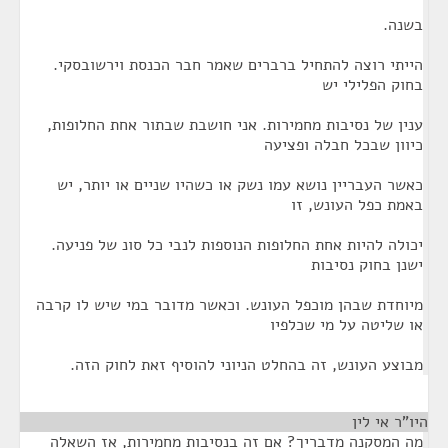
בשנה.
הייתי רוצה להתחיל ברברים שאמר חבר הכנסת וירשובסקי.
בחוק הפלילי יש
ענין של נסיבות מחמירות. אני חושבת שבתור אחת החלופות,
כיוון שבכל חבלה ופציעה
כאשר העבריין נושא עמו נשק או כשהיו שניים או יותר, יש
באמת כפל העונש, זו
יכולה להיות אחת החלופות הנוספות לנבי כל סונ של פניעה.
ישנן בחוק נסיבות
מיוחדת שבהן מוכפל העונש. וכאשר מדובר במי שיש לו קרבה
או שליטה על מי שכלפיו
מבוצע העונש, זה בהחלט הניוני להוסיף זאת לחוק הזה.
היו"ר אי לין
¶
מה המסקנה מדבריך? אם זה בנסיבות מחמירות, אז השאלה