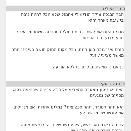
היו"ר אי ליז
¶
חבר הכנסת צוקר הודיע לי אתמול שלא יוכל להיות נוכח
בישיבח מאחר וחוא
מכניס היום את אשתו לבית החולים מסיבות משמחות. אינני
יורע מדוע חבר הכנסת
פורת אינו נוכח כאן היום. מכל מקום החוק חושב בעינינו יותר
מאשר מציעיו, ועל
כן אנחנו ממשיכים לרון בו ללא הפרעה.
מ' וירשובסקי
¶
האם יש ניסון מצטבר המצביע על כך שעבירה שבוצעה בסוג
מסויים של נפגעים
היא יותר חמורה, יותר ספציפית? במלים אחרות: אם מנרילים
את עונשו של מי שביצע
עבירה בארם חסר ישע, על עונשו של מי שמבצשע אותה
עבירה בארם שאינו חסר ישע,