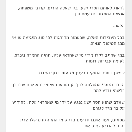
לדאוג לאותם חסרי ישע, בין שאלה הורים, קרובי משפחה,
אנשים המתגוררים עמם וכן
הלאה.
בכל העבירות האלה, שכאמור מדורגות לפי סוג הפגיעה או אי
מתן הטיפול הנאות
במי שחייב לקלו מידי מי שאחראי עליו, תהיה החמרה ניכרת
לעומת עבירות דומות
שישנן בספר החוקים בענין פגיעות בגוף האדם.
הדבר הנוסף המתלווה לכך הן הוראות שיחייבו אנשים שבדרך
כלשהי נודע להם
שאדם שהוא חסר ישע נפגע על ידי מי שאחראי עליו, להודיע
על כך מיד לגורם
מסויים, ועור איננו יודעים בדיוק מי הוא הגורם שלו צריך
יהיה להודיע זאת, אם