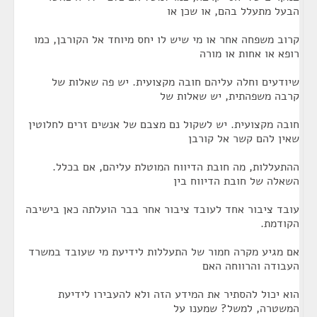
הבעל מתעלל בהם, או שכן או
קרוב משפחה אחר או מי שיש לו יחס מיוחד אל הקורבן, כמו
רופא או אחות או מורה
שיודעים וחלה עליהם חובה מקצועית. יש פה שאלות של
קרבה משפהתית, יש שאלות של
חובה מקצועית. יש לשקול נם מצבם של אנשים זרים לחלוטין
שאין להם קשר אל קורבן
ההתעללות, מה חובת הדיווח המוטלת עליהם, אם בכלל.
השאלה של חובת הדיווח בין
עובד ציבור אחד לעובד ציבור אחר בבר הועלתה כאן בישיבה
הקודמת.
אם מגיע מקרה חמור של התעללות לידיעת מי שעובד במשרד
העבודה והרווחה האם
הוא יכול להסתיר את המידע הזה ולא להעבירו לידיעת
המשטרה, למשל? שמענו על