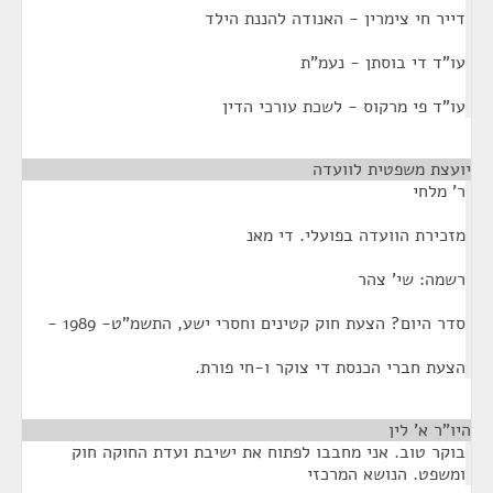
דייר חי צימרין - האנודה להננת הילד
עו"ד די בוסתן - נעמ"ת
עו"ד פי מרקוס - לשכת עורכי הדין
יועצת משפטית לוועדה
¶
ר' מלחי
מזכירת הוועדה בפועלי. די מאנ
רשמה: שי' צהר
סדר היום? הצעת חוק קטינים וחסרי ישע, התשמ"ט- 1989 -
הצעת חברי הכנסת די צוקר ו-חי פורת.
היו"ר א' לין
¶
בוקר טוב. אני מחבבו לפתוח את ישיבת ועדת החוקה חוק
ומשפט. הנושא המרכזי