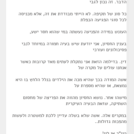
הדבר. זה נכון לגבי
כל סונ של תקיפה. לא הייתי מבודדת את זה, אלא מכניסה
לכל סוגי הפגיעה הכפלת
העונש במידה והפניעה נעשתה במי שהוא חסר ישע,
בענין החסיון, אני יודעת שיש בעיה חמורה במיוחד לנבי
פסיכולונים ועורכי
דין. בדילמה הזאת אני נתקלת לעתים מאד קרובות כאשר
אנחנו עולים על מקרה של
אשה המודה בכך שהיא מכה את הילדים בנלל הלחץ בו היא
נמצאת, או שהיא מספרת על
מישהו אחר. נושא החסיון מהווה את הפריצה של מחסום
השתיקה, שזאת הבעיה העיקרית
במקרים אלה. אשה שלא בשלה עדיין ללכת למשטרה ולעשות
מהפכות גדולות..
היו"ר אי לין!