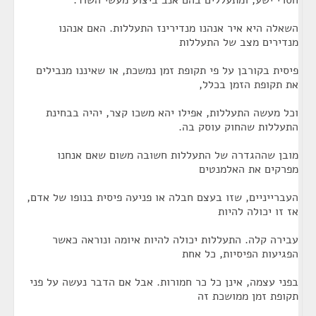
חסרי ישע, ומתעללים בהם אנב ביצוע מעשי השוד.
השאלה היא איר אנהנו מנדירינז התעללות. האם אנהנו
מנדירים מצב של התעללות
פיסית בקורבן על פי תקופת זמן נמשכת, או שאיננו מנבילים
את תקופת הזמן בכלל,
וכל מעשה התעללות, אפילו יהא משכו קצר, יהיה בבחינת
התעללות שהחוק עוסק בה.
מובן שההגדרה של התעללות חשובה משום שאם אנחנו
מפרקים את האלמנטים
העברייניים, שזו בעצם חבלה או פניעה פיסית בנופו של אדם,
אז זו יכולה להיות
עבירה קלה. התעללות יכולה להיות איומה ונוראה כאשר
הפגיעות הפיסיות, כל אחת
בפני עצמה, אינן כל כר חמורות. אבל אם הדבר נעשה על פני
תקופת זמן ממושכת זה