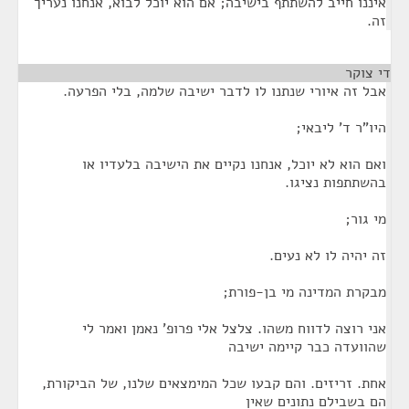
איננו חייב להשתתף בישיבה; אם הוא יוכל לבוא, אנחנו נעריך
זה.
די צוקר
¶
אבל זה איורי שנתנו לו לדבר ישיבה שלמה, בלי הפרעה.
היו"ר ד' ליבאי;
ואם הוא לא יוכל, אנחנו נקיים את הישיבה בלעדיו או
בהשתתפות נציגו.
מי גור;
זה יהיה לו לא נעים.
מבקרת המדינה מי בן-פורת;
אני רוצה לדווח משהו. צלצל אלי פרופ' נאמן ואמר לי
שהוועדה כבר קיימה ישיבה
אחת. זריזים. והם קבעו שכל המימצאים שלנו, של הביקורת,
הם בשבילם נתונים שאין