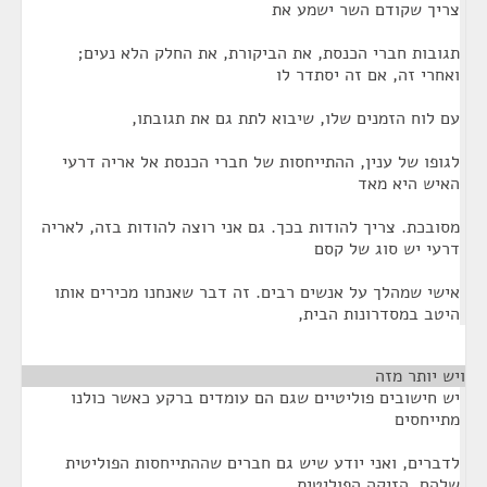
צריך שקודם השר ישמע את
תגובות חברי הכנסת, את הביקורת, את החלק הלא נעים;
ואחרי זה, אם זה יסתדר לו
עם לוח הזמנים שלו, שיבוא לתת גם את תגובתו,
לגופו של ענין, ההתייחסות של חברי הכנסת אל אריה דרעי
האיש היא מאד
מסובכת. צריך להודות בכך. גם אני רוצה להודות בזה, לאריה
דרעי יש סוג של קסם
אישי שמהלך על אנשים רבים. זה דבר שאנחנו מכירים אותו
היטב במסדרונות הבית,
ויש יותר מזה
¶
יש חישובים פוליטיים שגם הם עומדים ברקע כאשר כולנו
מתייחסים
לדברים, ואני יודע שיש גם חברים שההתייחסות הפוליטית
שלהם, הזיקה הפוליטית