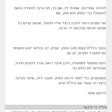
להרהר אחריהם. אמרתי לו; אם כך, מה נוינר לוועדה הזאת
לעשות? הרי החוק הוא חוק. אם
שר הפנים רוצה להבין כיצד עליו לפעול, אנחנו קודם כל
אנחנו טרחנו ופירטנו די הרבה
בתוך הדו"ח עצמו מהו החוק. שנית, יש בוודאי יועץ משפטי
גם למשרד הפנים, יש גם
יועץ משפטי לממשלה, ולכן אינני רואה צורך להקים ועדה,
שבוודאי לא כולם בה
משפטנים, כדי לומר לו מה החוק. מעבר לזה, אינני מבינה
כיצד זה קשור עם הדו"ח שיש
ליישם אותו.
היו"ר די ליבאי
¶