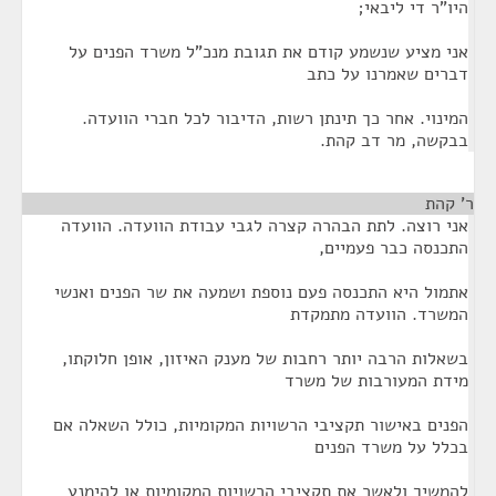
היו"ר די ליבאי;
אני מציע שנשמע קודם את תגובת מנכ"ל משרד הפנים על
דברים שאמרנו על כתב
המינוי. אחר כך תינתן רשות, הדיבור לכל חברי הוועדה.
בבקשה, מר דב קהת.
ר' קהת
¶
אני רוצה. לתת הבהרה קצרה לגבי עבודת הוועדה. הוועדה
התכנסה כבר פעמיים,
אתמול היא התכנסה פעם נוספת ושמעה את שר הפנים ואנשי
המשרד. הוועדה מתמקדת
בשאלות הרבה יותר רחבות של מענק האיזון, אופן חלוקתו,
מידת המעורבות של משרד
הפנים באישור תקציבי הרשויות המקומיות, כולל השאלה אם
בכלל על משרד הפנים
להמשיך ולאשר את תקציבי הרשויות המקומיות או להימנע