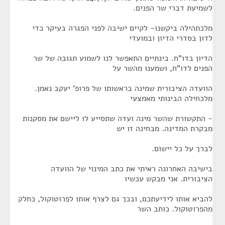
לשמיעת דברי שר הפנים.
מלכתהילה ביקשנו- לקיים ישיבה לפני הפגרה בעיקר כדי
לדון בסדרי הדיון ובמועדי
הדיון בדו"ח. בינתיים התאפשר לנו לשמוע תגובה של שר
הפנים לדו"ח, ושמענו מהשר על
הוועדה הציבורית שמינה בראשותו של פרופ' יעקב נאמן.
מלכחילה הבינותי מאמצעי
- התקשורת שהשר מינה ועדה שתסייע לו ליישם את מסקנות
מבקרת המדינה. מבחינה זו יש
לברך על כל יישום.
בישיבה האחרונה ראיתי את כתב המינוי של הוועדה
הציבורית. אני מבקש עכשיו
להביא אותו לידיעתכם, ובכך גם לצרף אותו לפרוטוקול, כחלק
מהפרוטוקול. כותב השר