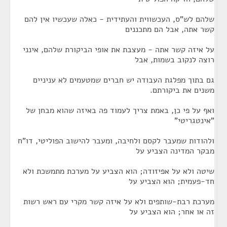
שלהם לש"ס, העכשווית והעתידית - כאלה שעכשיו אין להם
קשר אתה, אבל הם מתכננים
על איזה קשר אתה - מעצבת את אופי הביקורת שלהם, אינני
רוצה לנקוב בשמות, אבל
גם בתוך מפלגת העבודה יש חברים שמטעמים לא עניניים
משנים את ביקורתם.
ואף על פי כן, באמת צריך לעמוד פה באיזה שהוא מבחן של
"אינטגריטי"
ולהודות שמעבר לקסם ולחיבה, ומעבר להישוב הפוליטי, דו"ח
מבקר המדינה הצביע על
שיטה ולא על אפיזודה; הוא הצביע על מערכת מתמשכת ולא
חד-פעמית; הוא הצביע על
מערכת רבת-שותפים ולא על איזה קשר מקרי עם ראש רשות
זה או אחר; הוא הצביע על