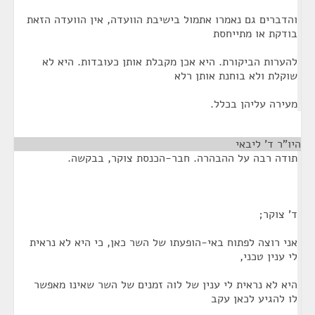
והדברים גם נאמרו אתמול בישיבת הוועדה, אין הוועדה הזאת
בודקת או מתייחסת
להערות הביקורת. היא אכן מקבלת אותן כעובדות. היא לא
שוקלת ולא בוחנת אותן רלא
מעירה עליהן בכלל.
היו"ר ד' ליבאי
¶
תודה רבה על ההבהרה. חבר-הכנסת צוקר, בבקשה.
ד' צוקר;
אני רוצה לפתוח באי-הופעתו של השר כאן, כי היא לא נראית
לי ענין טכני,
היא לא נראית לי ענין של לוה זמנים של השר שאינו מאפשר
לו להגיע לכאן עקב