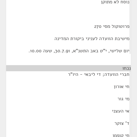
נוסח לא מתוקן
פרוטוקול מסי 270
מישיבת הוועדה לעניני ביקורת המדינה
יום שלישי, י"ט באב התשנ"א, 30.7.91, שעה 10.00.
נכחו
חברי הוועדה; די ליבאי - היו"ר
חי אורון
מי גור
אי העצני
ד' צוקר
חי קופמן