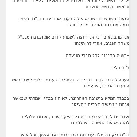
יש לי רושש, לפחות אני מלכתחילה הוטעיתי על-ידי הפרסום
הראשון בנושא הוועדה
הזאת, כשחשבתי שהיא עולה בקנה אחד עם הדו"ח. כשאני
רואה את כתב המינוי יש לי ספק.
אני מתבטא כך כי אני רוצה לשמוע קודם את תגובת מנכ"ל
משרד הפנים. אחרי זה תינתן
-רשות הדיבור לכל חברי הוועדה.
ר' ריבלין;
הערה לסדר, לאור דבריך הראשונים. טענותי כלפי יושב-ראש
הוועדה הנכבד, שנאמרו
בכבוד המלא בישיבה האחרונה, לא היו בכדי. אמרתי שכאשר
אנחנו מוציאים דברים מהעיקר
ועוברים לדבר שנראה בעינינו עיקר ארור, אנחנו עלולים
להחטיא את המטרה. יש לפנינו
דו"ח ביקורת מלא עובדות המדברות בעד עצמן, וכל איש