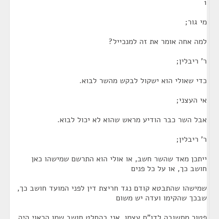
1
מי גור;
למה אחה אומר את זה למנכייל?
ר' ריבלין;
כדי שאולי הוא ישקול לבקש מהשר לבוא.
אי העצני;
אבל השר כבר הודיע מראש שהוא לא יכול לבוא.
ר' ריבלין;
ייתכן מאד שהשר חשב, או אולי הוא התרשם שמישהו כאן
חושב כך, או על כל פנים
שמישהו שהתבטא קודם נגד חריצת דין לפני המועד חושב כך,
שבכך שהקימו ועדה יש משום
פטור מתשובה לדו"ח עצמו. אני בהחלט חושב שמן הראוי היה