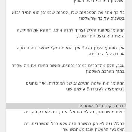
השלטון המרכזי ניצל באופן
כל כך ציני את הסמכויות שלו, למרות שכמובן הוא תמיד יבוא
בטענות על כך שהשלטון
המקומי מקופח והלש וצריך לחזק אותו. דווקא את החולשה
הזאת הוא ניצל יותר מכל,
איך מתורץ הענין הזה? איך הוא מנומק? שמענו פה הנמקה
ארוכה של הדברים.
אגב, חלק מהדברים כמובן נכונים, כאשר תיארו את מה שקרה
בתוך מערכת השלטון
המקומי ואת שיטת התיקצוב של המוסדות. איך נותנים
לגיטימציה לעבירה? עושים שני
דברים. קודם כל, אומרים
¶
כולם מושחתים, זה לא התחיל היום, וזה לא רק פה, זה
בכלל, וזה לא רק במשרד הזה אלא בכל המשרדים. זה
האמצעי הראשון שבו משתמש שר