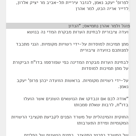
לפרופ' יעקב נאמן, לגזבר עיריית תל-אביב מר יציק אלרון,
לדייר אריה הכט, למר אהרן
פוגל ולמר אהרן נחמיאס; "הנדון
¶
ועדה ציבורית לבחינת הערות מבקרת המדי נה בנושא
מתן תמיכות למוסדות על-ידי רשויות מקומיות. הנני מתכבד
למנותכם כוועדה ציבורית
לבחינת הערות מבקרת המדינה כפי שפורסמו בדו"ח הביקורת
על מתן תמיכות למוסדות
על-ידי רשויות מקומיות. בראשות הוועדה יכהן פרופ' יעקב
נאמן.
"אודה לכם אם ונבדקו את הנושאים השונים אשר הועלו
בדו"ח, לרבות שאלת סמכותו
החוקית והמינהלית של משרד הפנים לקביעת תקציבי הרשויות
המקומיות ומידת התערבותו
של המשרד בפרטי התקציב, בחינת הטענות של הפליית