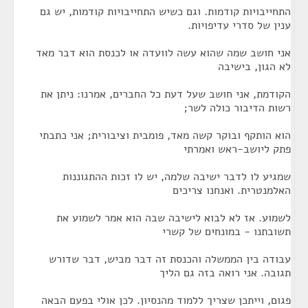
התחייבויות קודמות. וגם כשיש התחייבויות קודמות, יש גם
ענין של סדרי עדיפויות.
אני חושב שמה שהוא עשה לוועדה או לכנסת הוא דבר מאד
לא הגון, בישיבה
הקודמת, אני חושב שעל דעת כל החברים, אמרנו: ניתן את
רשות הדיבור כולה לשר;
הוא הותקף ובוקר קשה מאד, פומבית וציבורית; אני כתבתי
פתק ליושב-ראש ואמרתי
שמגיע לו לדבר ישיבה שלמה, יש לו זכות ההתגוננות
האלמנטרית. ואנחנו צריכים
לשמוע. אז לא לבוא לישיבה שבה הוא אמר לשמוע את
תשובתנו - במונחים של קשרי
עבודה בין הממשלה והכנסת זה דבר מביש, דבר שדורש
תגובה. אני רואה בזה גם הליך
פגום, וייתכן שצריך ללמוד מהנסיון. לכן אולי בפעם הבאה