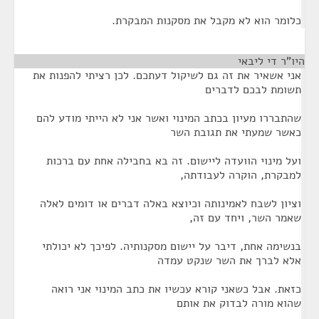
כלומר הוא לא מקבל את מסקנות המבקרת.
היו"ר די ליבאי
¶
אני אשאיר את זה גם לשיקול דעתכם. לכן רציתי להפנות את
תשומת לבכם לדברים
שהתבררו מעיון בכתב המינוי ואשר אני לא הייתי מודע להם
כאשר שמעתי את תגובת השר
ועל מינוי הוועדה ליישום. זה בא בחבילה אחת עם ברכות
למבקרת, הוקרה לעבודתה,
וציון לשבח לאמינותה וכיוצא באלה דברים או דומים לאלה
שאמר השר, ויחד עם זה,
בנשימה אחת, דיבר על יישום מסקנותיה. לפיכך לא יכולתי
אלא לברך את השר שנקט עמדה
כזאת. אבל כשאני קורא עכשיו את כתב המינוי אני רואה
שהוא מורה לבדוק את אותם