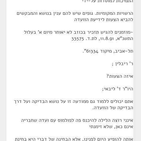
התמיכות למוסדות על-ידי
הרשויות המקומיות. גופים שיש להם ענין בנושא והמבקשים
להביא הצעות לידיעת הוועדה
-מוזמנים להגיש תזכיר בכוזב לא יאוחר מיום א' בעלול
התשנ"א, 11.8.91, לת.ד. 33575
תל-אביב, מיקוד 61334".
ר' ריבלין ;
איזה הצעות?
היו"ר ד' ליבאי;
אתם יכולים ללמוד גם ממודעה זו על נושא הבדיקה ועל דרך
הבדיקה של הוועדה.
אינני רוצה הלילה להיכנס פה לפולמוס עם ועדה שחבריה
אינם כאן, שלא זימנתי
אותה להופיע היום לפנינו, אלא הבחינה של דברי היא בחינת