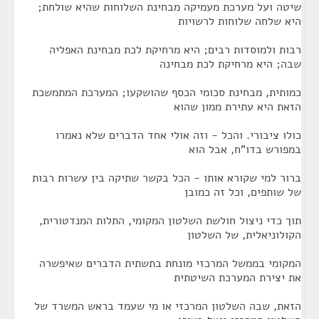
שיטה ועל מערכת מעמיקה מבחינת השלוחות שהיא שולחת;
היא שלחה שלוחות לרשויות
רבות ולמוסדות רבים; היא מרחיקת לכת מבחינת האפליה
שבה; היא מרחיקת לכת מבחינה
כמותית, מבחינת סכומי הכסף שהושקעו; המערכת המתמשכת
הזאת היא עתירת ממון שהוא
כולו ציבורי. והכל - וזה אולי אחד הדברים שלא נאמרו
במפורש בדו"ח, אבל הוא
ברור למי שקורא אותו - הכל בקשר שתיקה בין עשרות רבות
של שותפים, וכל זה כמובן
תוך כדי ניצול חולשת השלטון המקומי, התלות המנדטורית,
הקולוניאלית, של השלטון
המקומי בממשל המרכזי מונחת בתשתית הדברים שאיפשרה
את יצירת המערכת השיטתית
הזאת, שבה השלטון המרכזי או מי שעמד בראש המשרד של