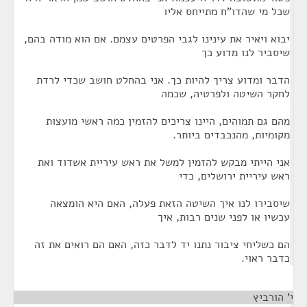
שכל מי שהדו"ח מתייחס אליו
יבוא ויאיר את עינינו לגבי הפרטים עצמם. אם הוא מודה בהם,
שיסביר לנו מדוע כך
הדבר ומדוע צריך להיות כך. אני בהחלט חושב שכדי לרדת
לחקר השיטה ולפרטיה, שכמה
מהם גם תמוהים, היינו צריכים להזמין כמה ראשי מועצות
מקומיות, מהנכבדים ביותר.
אני הייתי מבקש להזמין למשל את ראש עיריית אשדוד ואת
ראש עיריית ירושלים, כדי
שיסבירו לנו איך השיטה הזאת פעלה, האם היא הומצאה
עכשיו או לפני שנים רבות, איך
הם כשליחי ציבור נתנו יד לדבר כזה, האם הם רואים את זה
כדבר ראוי.
י' הורביץ
¶