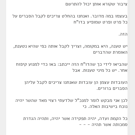
ציבור שקורא אותן יכול להתרשם
בעצמו במה מדובר. ואנחנו בהחלט צריכים לקבל הסברים על
כל פרט ופרט שמופיע בדו"ח
הזה.
יש טענה, היא במקומה, וצריך לקבל אותה כפי שהיא נטענת,
האומרת שהדברים
שהביאו לידי כך שהדו"ח הזה ייכתב: באו כדי למנוע קיפוח
אחר. יש כל מיני טענות. אבל
העובדות עצמן הן עובדות שאנחנו צריכים לקבל עליהן
הסברים ברורים.
לכן אני מבקש לומר למנכ"ל שלדעתי רצוי מאד שהשר יהיה
נוכח בישיבות האלה. כי
כל הקמת ועדה, יהיה תפקידה אשר יהיה, ותהיה הגדרת
סמכותה אשר תהיה - - -