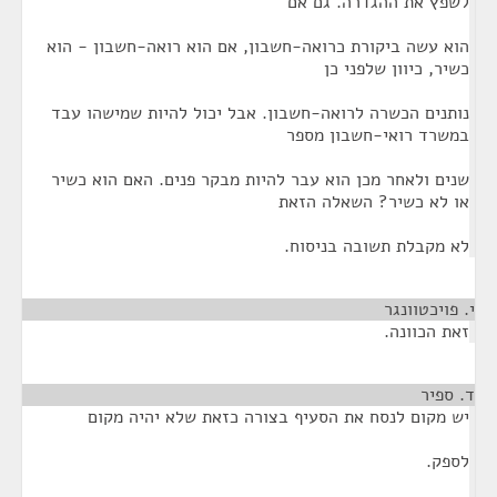
לשפץ את ההגדרה. גם אם
הוא עשה ביקורת כרואה-חשבון, אם הוא רואה-חשבון - הוא
כשיר, כיוון שלפני כן
נותנים הכשרה לרואה-חשבון. אבל יכול להיות שמישהו עבד
במשרד רואי-חשבון מספר
שנים ולאחר מכן הוא עבר להיות מבקר פנים. האם הוא כשיר
או לא כשיר? השאלה הזאת
לא מקבלת תשובה בניסוח.
י. פויכטוונגר
¶
זאת הכוונה.
ד. ספיר
¶
יש מקום לנסח את הסעיף בצורה כזאת שלא יהיה מקום
לספק.