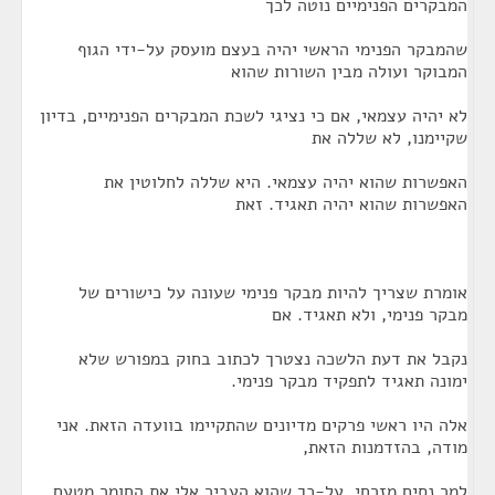
המבקרים הפנימיים נוטה לכך
שהמבקר הפנימי הראשי יהיה בעצם מועסק על-ידי הגוף
המבוקר ועולה מבין השורות שהוא
לא יהיה עצמאי, אם כי נציגי לשכת המבקרים הפנימיים, בדיון
שקיימנו, לא שללה את
האפשרות שהוא יהיה עצמאי. היא שללה לחלוטין את
האפשרות שהוא יהיה תאגיד. זאת
אומרת שצריך להיות מבקר פנימי שעונה על כישורים של
מבקר פנימי, ולא תאגיד. אם
נקבל את דעת הלשכה נצטרך לכתוב בחוק במפורש שלא
ימונה תאגיד לתפקיד מבקר פנימי.
אלה היו ראשי פרקים מדיונים שהתקיימו בוועדה הזאת. אני
מודה, בהזדמנות הזאת,
למר נסים מזרחי, על-כך שהוא העביר אלי את החומר מטעם