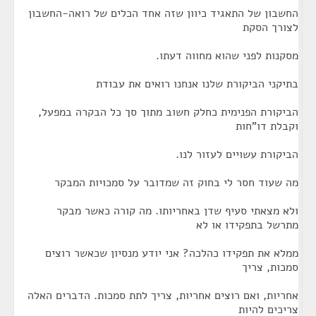
החשבון של התאגיד כיוון שזה אחד הכלים של רואה-החשבון
לצורך הסקת
מסקנות לפני שהוא מחווה דעתו.
בתיקני הביקורת שלנו אנחנו רואים את עבודת
הביקורת הפנימית כחלק חשוב מתוך סך כל הבקרה במפעל,
וקבלת דו"חות
הביקורת עשויים לעזור לנו.
מה שעוד חסר לי בחוק זה שמדובר על סמכויות המבקר
ולא מצאתי סעיף שדן באחריותו. מה קורה כאשר מבקר
מתרשל בתפקידו או לא
ממלא את תפקידו כהלכה? אני יודע מנסיון שכאשר רוצים
סמכות, צריך
אחריות, ואם רוצים אחריות, צריך לתת סמכות. הדברים האלה
צריכים להיות