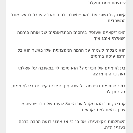
שתצמח ממנו תועלת
קטנה, נפגשתי עם רואה-חשבון בכיר מאד שעומד בראש אחד
המשרדים
האמריקאיים שעוסק ביחסים הבינלאומיים של אותה פירמה
ושאלתי אותו איך
הוא מצליח לשמור על הרמה המקצועית שלו כאשר הוא כל
הזמן עוסק ביחסים
בינלאומיים של הפירמה? הוא סיפר לי בתשובה על שאלתי
זאת כי הוא מרצה
בפני שותפים בפירמה כל שנה איך יוצרים קשרים בינלאומיים,
זה נותן לו
קרדיט, וכך הוא מקבל את ה-80 שעות של קרדיט שהוא
צריך. האם זאת נקראית
השתלמות מקצועית? אם כן כי אז אינני רואה הרבה ברכה
בעניין הזה.