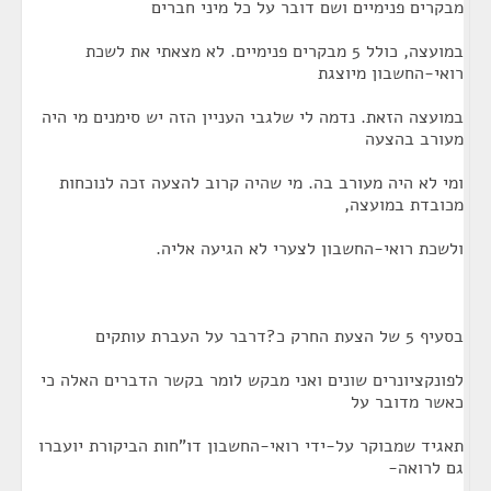
מבקרים פנימיים ושם דובר על כל מיני חברים
במועצה, כולל 5 מבקרים פנימיים. לא מצאתי את לשכת
רואי-החשבון מיוצגת
במועצה הזאת. נדמה לי שלגבי העניין הזה יש סימנים מי היה
מעורב בהצעה
ומי לא היה מעורב בה. מי שהיה קרוב להצעה זכה לנוכחות
מכובדת במועצה,
ולשכת רואי-החשבון לצערי לא הגיעה אליה.
בסעיף 5 של הצעת החרק כ?דרבר על העברת עותקים
לפונקציונרים שונים ואני מבקש לומר בקשר הדברים האלה כי
כאשר מדובר על
תאגיד שמבוקר על-ידי רואי-החשבון דו"חות הביקורת יועברו
גם לרואה-