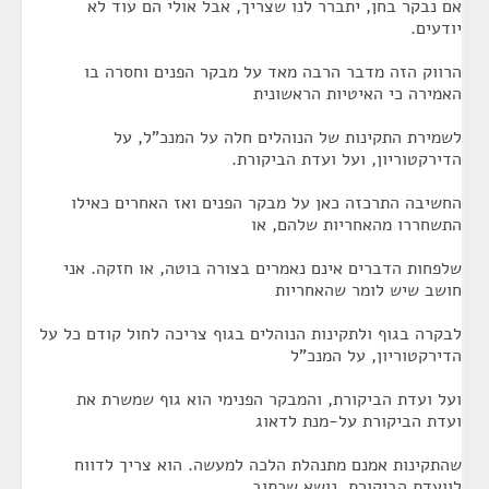
אם נבקר בחן, יתברר לנו שצריך, אבל אולי הם עוד לא
יודעים.
הרווק הזה מדבר הרבה מאד על מבקר הפנים וחסרה בו
האמירה כי האיטיות הראשונית
לשמירת התקינות של הנוהלים חלה על המנכ"ל, על
הדירקטוריון, ועל ועדת הביקורת.
החשיבה התרכזה כאן על מבקר הפנים ואז האחרים כאילו
התשחררו מהאחריות שלהם, או
שלפחות הדברים אינם נאמרים בצורה בוטה, או חזקה. אני
חושב שיש לומר שהאחריות
לבקרה בגוף ולתקינות הנוהלים בגוף צריכה לחול קודם כל על
הדירקטוריון, על המנכ"ל
ועל ועדת הביקורת, והמבקר הפנימי הוא גוף שמשרת את
ועדת הביקורת על-מנת לדאוג
שהתקינות אמנם מתנהלת הלכה למעשה. הוא צריך לדווח
לוועדת הביקורת, נושא שכתוב