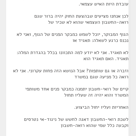
עובדת היות האיש עצמאי.
לכן אנחנו מציעים שבהצעת החוק יהיה ברור שגם
רואה-החשבון העצמאי שהוא לא שכיר של
הגוף המבוקר, יוכל לשמש כמבקר הפנים של הגוף, ואני לא
נכנס כרגע לשאלה: תאגיד או
לא תאגיד. אני לא יודע למה התכוונו בכלל בהגדרת המלה:
תאגיד. האם תאגיד הוא
וזברה או גם שותפות? אבל הנושא הזה פחות עקרוני. אני לא
רואה כל מניעה שגם במשרד
קיים של רואי-חשבון יתמנה כמבקר פנים אחד משותפי
המשרד והוא יהיה זה שעליו תחול
האחריות ועליו יחול הביצוע.
לשכת רואי-החשבון דאגה לחשש של ניגוד-אי נטרסים
וקבעה כלל שמי שהוא רואה-חשבון