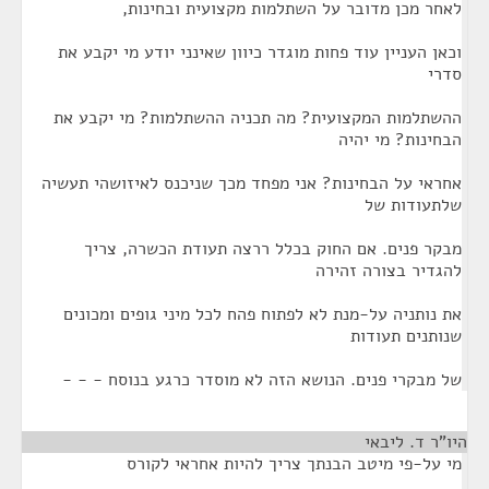
לאחר מכן מדובר על השתלמות מקצועית ובחינות,
וכאן העניין עוד פחות מוגדר כיוון שאינני יודע מי יקבע את
סדרי
ההשתלמות המקצועית? מה תכניה ההשתלמות? מי יקבע את
הבחינות? מי יהיה
אחראי על הבחינות? אני מפחד מכך שניכנס לאיזושהי תעשיה
שלתעודות של
מבקר פנים. אם החוק בכלל ררצה תעודת הכשרה, צריך
להגדיר בצורה זהירה
את נותניה על-מנת לא לפתוח פהח לכל מיני גופים ומכונים
שנותנים תעודות
של מבקרי פנים. הנושא הזה לא מוסדר כרגע בנוסח - - -
היו"ר ד. ליבאי
¶
מי על-פי מיטב הבנתך צריך להיות אחראי לקורס