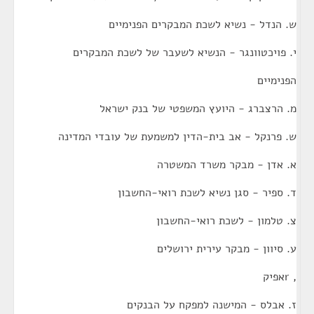
ש. הנדל - נשיא לשכת המבקרים הפנימיים
י. פויכטוונגר - הנשיא לשעבר של לשכת המבקרים
הפנימיים
מ. הרצברג - היועץ המשפטי של בנק ישראל
ש. פרנקל - אב בית-הדין למשמעת של עובדי המדינה
א. אדן - מבקר משרד המשטרה
ד. ספיר - סגן נשיא לשכת רואי-החשבון
צ. טלמון - לשכת רואי-החשבון
ע. סיוון - מבקר עירית ירושלים
, rאפיק
ז. אבלס - המישנה למפקח על הבנקים