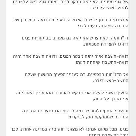
של גוף מסויים, לא יהיה מבקר פנים באותו גוף. זאת על-מנת
למנוע חשש על ניגוד
אינטרסים, כיוון שיש לו איזושהי פעילות כרואה-החשבון של
החברה שמהווה דעתו לגבי
דו"חותיה. לא רצו שהוא יהיה גם מעורב בביקורת הפנים
ודאגו להפרדת סמכויות.
רואה-חשבון איור יהיה מבקר הפנים, ורואה חשבון אחר יהיה
רואה-החשבון שיחווה דעתו
על הדו"חות הכספיים. זה לעניין הסעיף הראשון שעליו
היושב-ראש דיבר.
הסעיף השני שעליו אני מבקש להתעכב הוא עניין האחריות.
אני מברך על החוק
ורוצה להוסיף ולומר שנדמה לי שאנהנו ניושבים המדינה
היחידה שמחוקקת חוק לביקורת
פנים. מכל מקום אנחנו לא מצאנו חוק כזה במדינה אחרת. לכן
נוכל להשתבח בעניין