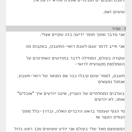
לשכת המבקרים הפנימיים אומרת שהיא יודעת איך
עושים זאת.
ד. ספיר
¶
אני מדבר מתוך חוסר ידיעה כזה שקיים אצלי.
אני חייב לרמר שגם לשכת רואי-החשבון, בעקבות מה
שקורה בעולם, התחילה לדבר בחודשים האחרונים על
השתלמןת מקצועית לרואי-
חשבון, לאחר שהם קיבלו כבר את התואר של רואי-חשבון.
אנחנל נמצאים
בשלבים התחלתיים של העניין, איננו יודעים איך "אוכלים"
אותו, לא יודעים
מי הגוף שעומד בראש הדברים האלה, ובדרך-כלל מתוך
הנסיון הקצר או
המצומצם מאד שלי בעולם אני יודע שעושים מכך רעש גדול