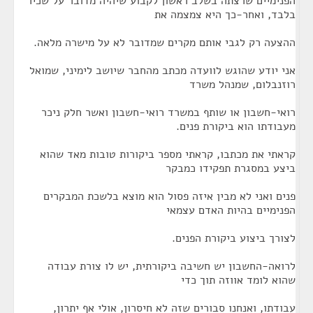
הפנימיים שרצתה בשלב ראשון לקבוע שיהיה מדובר על שכיר
בלבד, ואחר-כך היא צמצמה את
ההצעה רק לגבי אותם מקרים שמדובר לא על מישרה מלאה.
אני יודע שהוגש לוועדה מכתב מהחבר שיושב לימיני, שמואל
רוזנבלום, שמנהל משרד
רואי-חשבון או שותף במשרד רואי-חשבון ואשר חלק ניכר
מעבודתו הוא ביקורת פנים.
קראתי את מכתבו, קראתי מספר ביקורות טובות מאד שהוא
ביצע במסגרת תפקידו כמבקר
פנים ואני לא מבין איזה פסול הוא מוצא בלשכת המבקרים
הפנימיים בהיות האדם עצמאי
לצורך ביצוע ביקורת הפנים.
לרואה-החשבון יש חשיבה ביקורתית, יש לו צורת עבודה
שהוא לומד אווזה תוך כדי
עבודתו, ואנחנו סבורים שזה לא חיסרון, אולי אף יתרון,