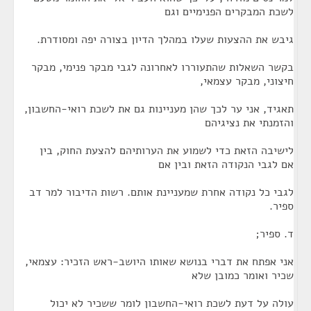
לשכת המבקרים הפנימיים וגם
גיבש את ההצעות שעלו במהלך הדיון בצורה יפה ומסודרת.
בקשר השאלות שהתעוררו לאחרונה לגבי מבקר פנימי, מבקר
חיצוני, מבקר עצמאי,
תאגיד, אני ער לכך שהן מעניינות גם את לשכת רואי-החשבון,
והזמנתי את נציגיהם
לישיבה הזאת כדי לשמוע את הערותיהם להצעת החוק, בין
אם לגבי הנקודה הזאת ובין אם
לגבי כל נקודה אחרת שמעניינת אותם. רשות הדיבור למר דב
ספיר.
ד. ספיר;
אני אפתח את דברי בנושא שאותו היושב-ראש הזכיר: עצמאי,
שכיר ואומר כמובן שלא
עולה על דעת לשכת רואי-החשבון לומר ששכיר לא יכול