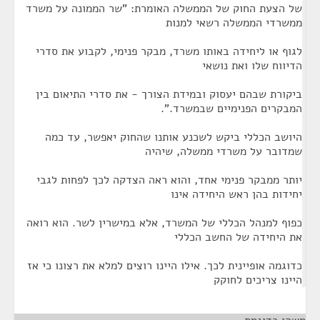
של הצעת החוק של הממשלה האומרת: "שר הממונה על משרד
ממשרדי הממשלה רשאי למנות
לגוף או ליחידה באותו משרד, מבקר פנימי, לקבוע את סדרי
הדיווח שלו ואת נושאי
ביקורת שבהם יעסוק ובמידת הצורך - את סדרי התיאום בין
המבקרים הפנימיים שבמשרד.".
היושב הכללי ביקש לשכנע אותנו שהחוק יאפשר, עד כמה
שמדובר על משרדי ממשלה, שיהיה
יותר ממבקר פנימי אחד, והוא ראה הצדקה לכך לפחות לגבי
יחידות בהן ראש היחידה אינו
כפוף למנהל הכללי של המשרד, אלא במישרין לשר. הוא רואה
את היחידה של החשב הכללי
כדוגמה אופיינית לכך. אילו היינו רוצים למלא את רצונו כי אז
היינו צריכים לחוקק