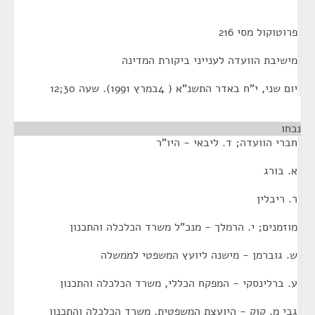
פרוטוקול מסי 216
מישיבת הוועדה לענייני ביקורת המדינה
יום שני, י"ח באדר התשנ"א ( 4במרץ 1991). שעה 30;12
נכחו
חברי הוועדה; ד. ליבאי - היו"ר
א. בורג
ר. ריבלין
מוזמנים; י. הרמלך - מנכ"ל משרד הכלכלה והתכנון
ש. גוברמן - מישנה ליועץ המשפטי לממשלה
ע. ברלינסקי - המפקח הכללי, משרד הכלכלה והתכנון
גבי מ. קוק - היועצת המשפטית, משרד הכלכלה והתכנון