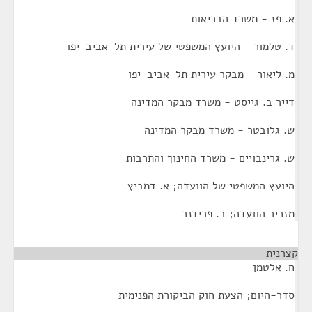
א. פז - משרד הבריאות
ד. טלמור - היועץ המשפטי של עירית תל-אביב-יפו
מ. ליאור - מבקר עירית תל-אביב-יפו
דייר ב. גייסט - משרד מבקר המדינה
ש. גלובטר - משרד מבקר המדינה
ש. גרינבויים - משרד החינוך והתרבות
היועץ המשפטי של הוועדה; א. דמביץ
מזכיר הוועדה; ב. פרידנר
קצרנית
¶
ח. אלטמן
סדר-היום; הצעת חוק הביקורת הפנימית