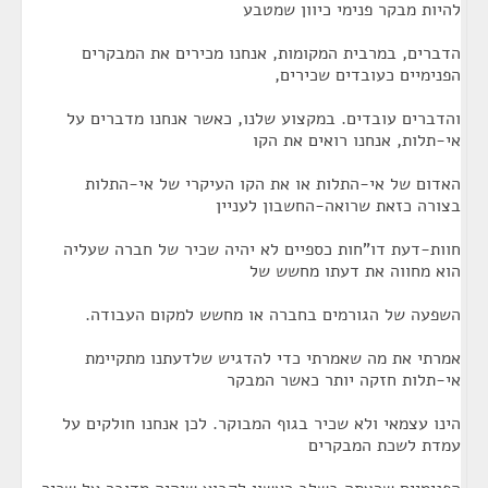
להיות מבקר פנימי כיוון שמטבע
הדברים, במרבית המקומות, אנחנו מכירים את המבקרים
הפנימיים כעובדים שכירים,
והדברים עובדים. במקצוע שלנו, כאשר אנחנו מדברים על
אי-תלות, אנחנו רואים את הקו
האדום של אי-התלות או את הקו העיקרי של אי-התלות
בצורה כזאת שרואה-החשבון לעניין
חוות-דעת דו"חות כספיים לא יהיה שכיר של חברה שעליה
הוא מחווה את דעתו מחשש של
השפעה של הגורמים בחברה או מחשש למקום העבודה.
אמרתי את מה שאמרתי כדי להדגיש שלדעתנו מתקיימת
אי-תלות חזקה יותר כאשר המבקר
הינו עצמאי ולא שכיר בגוף המבוקר. לכן אנחנו חולקים על
עמדת לשכת המבקרים