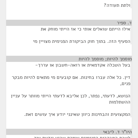
ולתת תעודה?
ד. ספיר
¶
אילו הייתם שואלים אותי כי אז הייתי מוחק את
הסעיף הזה. בתוך חוק הביקורת הפנימית מצויין מי
מוסמך להיות; מוסמך להיות
¶
בעל השכלה אקדמאית או רואה-חשבון או עררך-
דין. כל אלה עברו בחינות. אם קובעים מי מתאים להיות מבקר
פנים,
הנושא, לדעתי, נפתר, לכן אליבא לדעתי הייתי מוותר על עניין
ההשתלמות
המקצועית והבחינות כיוון שאינני יודע איך עושים זאת.
היו"ר ד. ליבאי
¶