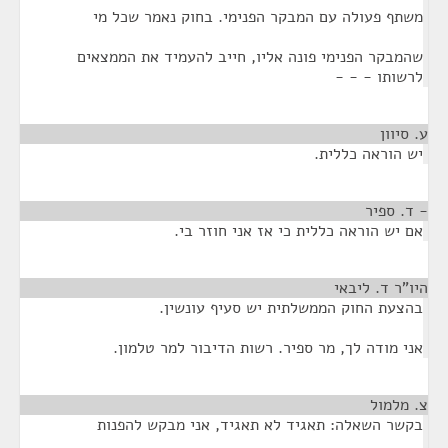
משתף פעולה עם המבקר הפנימי. בחוק נאמר שכל מי
שהמבקר הפנימי פונה אליו, חייב להעמיד את הממצאים
לרשותו - - -
ע. סיוון
¶
יש הוראה כללית.
- ד. ספיר
¶
אם יש הוראה כללית כי אז אני חוזר בי.
היו"ר ד. ליבאי
¶
בהצעת החוק הממשלתית יש סעיף עונשין.
אני מודה לך, מר ספיר. רשות הדיבור למר טלמון.
צ. מלמול
¶
בקשר השאלה: תאגיד לא תאגיד, אני מבקש להפנות