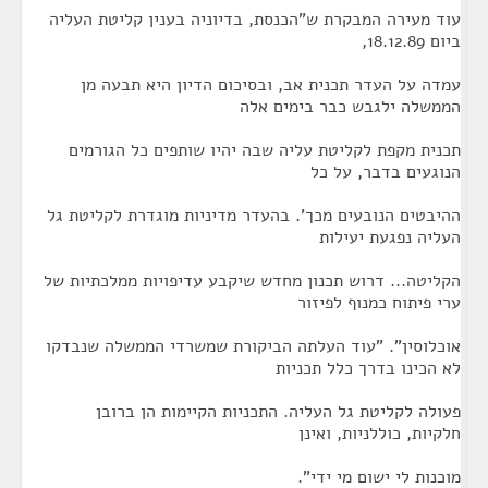
עוד מעירה המבקרת ש"הכנסת, בדיוניה בענין קליטת העליה
ביום 18.12.89,
עמדה על העדר תכנית אב, ובסיכום הדיון היא תבעה מן
הממשלה ילגבש כבר בימים אלה
תכנית מקפת לקליטת עליה שבה יהיו שותפים כל הגורמים
הנוגעים בדבר, על כל
ההיבטים הנובעים מכך'. בהעדר מדיניות מוגדרת לקליטת גל
העליה נפגעת יעילות
הקליטה... דרוש תכנון מחדש שיקבע עדיפויות ממלכתיות של
ערי פיתוח כמנוף לפיזור
אוכלוסין". "עוד העלתה הביקורת שמשרדי הממשלה שנבדקו
לא הכינו בדרך כלל תכניות
פעולה לקליטת גל העליה. התכניות הקיימות הן ברובן
חלקיות, כוללניות, ואינן
מוכנות לי ישום מי ידי".