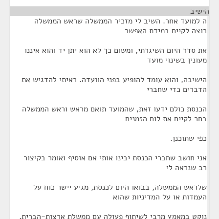
הישיב
¶
ה למועד אחר. השיב לי מזכיר הממשלה שראש הממשלה
רוצה לקיים במידת האפשר
את סדר היום השיגרתי, ומשום כך לא הוא יתן יד והוא איננו
מעונין בשינוי מועד
הישיבה, והוא עומד להופיע בפני הוועדה. ראיתי להדגיש את
הדברים כדי שחברי
הכנסת כולם ידעו זאת, שהמועד תואם מראש וראש הממשלה
בחר לקיים את לוח הזמנים
כפי שתוכנן.
אני חושב שחברי הכנסת יבינו אותי אם אוסיף ואומר בקיצור
רב שנראה לי
שלראש הממשלה, בבואו היום לכנסת, מגיע יישר כוח על
העמדות או על המדיניות שהוא
נוקט במאמץ מרבי לשיתוף פעולה עם ממשלת ארצות-הברית,