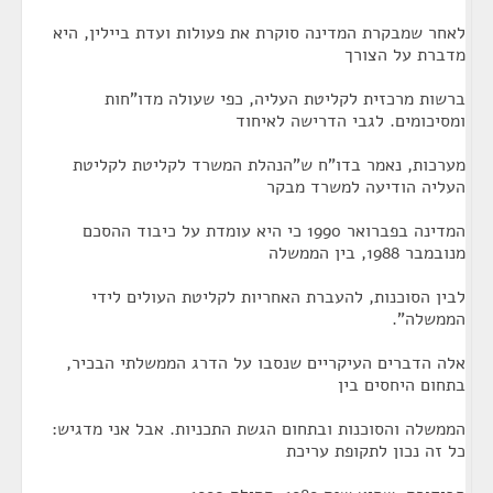
לאחר שמבקרת המדינה סוקרת את פעולות ועדת ביילין, היא
מדברת על הצורך
ברשות מרכזית לקליטת העליה, כפי שעולה מדו"חות
ומסיכומים. לגבי הדרישה לאיחוד
מערכות, נאמר בדו"ח ש"הנהלת המשרד לקליטת לקליטת
העליה הודיעה למשרד מבקר
המדינה בפברואר 1990 כי היא עומדת על כיבוד ההסכם
מנובמבר 1988, בין הממשלה
לבין הסוכנות, להעברת האחריות לקליטת העולים לידי
הממשלה".
אלה הדברים העיקריים שנסבו על הדרג הממשלתי הבכיר,
בתחום היחסים בין
הממשלה והסוכנות ובתחום הגשת התכניות. אבל אני מדגיש:
כל זה נכון לתקופת עריכת