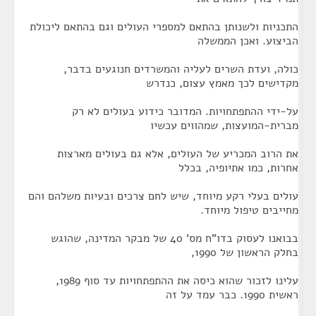
התכניות ולשנותן בהתאם למספרי העולים וגם בהתאם ליכולת
הביצוע. ואכן הממשלה
כולה, ועדת השרים לעליה והמשרדים חנוגעים בדבר,
מקדישים לכך מאמץ עצום, כנדרש
על-ידי ההתפתחויות. המדובר כידוע בעולים לא רק
מברית-המועצות, שמהווים עכשיו
את הרוב המכריע של העולים, אלא גם בעולים מארצות
אחרות, כמו אתיופיה, בכלל
עולים בעלי רקע מיוחד, שיש לחם צרכים ובעיות משלהם והם
מחייבים טיפול מיוחד.
בבואנו לעסוק בדו"ח מס' 40 של מבקר המדינה, שהוגש
בחלק הראשון של 1990,
עלינו לזכור שהוא כיסה את ההתפתחויות עד סוף 1989,
ראשית 1990. כבר עמד על זה