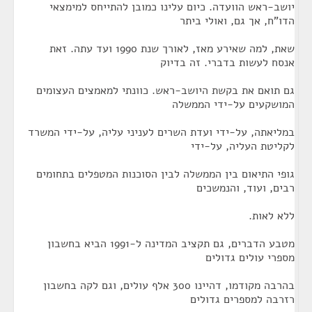
יושב-ראש הוועדה. כיום עלינו כמובן להתייחס למימצאי
הדו"ח, אך גם, ואולי ביתר
שאת, למה שאירע מאז, לאורך שנת 1990 ועד עתה. זאת
אנסח לעשות בדברי. זה בדיוק
גם תואם את בקשת היושב-ראש. כוונתי למאמצים העצומים
המושקעים על-ידי הממשלה
במליאתה, על-ידי ועדת השרים לעניני עליה, על-ידי המשרד
לקליטת העליה, על-ידי
גופי התיאום בין הממשלה לבין הסוכנות המטפלים בתחומים
רבים, ועוד, והנמשכים
ללא לאות.
מטבע הדברים, גם תקציב המדינה ל-1991 הביא בחשבון
מספרי עולים גדולים
בהרבה מקודמו, דהיינו 300 אלף עולים, וגם לקה בחשבון
רזרבה למספרים גדולים