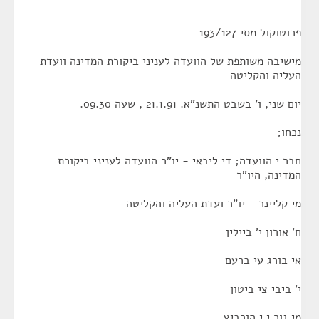
פרוטוקול מסי 193/127
מישיבה משותפת של הוועדה לעניני ביקורת המדינה וועדת
העליה והקליטה
יום שני, ו' בשבט התשנ"א. 21.1.91 , שעה 09.30.
נכחו;
חבר י הוועדה; די ליבאי - יו"ר הוועדה לעניני ביקורת
המדינה, היו"ר
מי קליינר - יו"ר ועדת העליה והקליטה
ח' אורון י' ביילין
אי בורג עי ברעם
י' ביבי צי ביטון
מי גור י י הורביץ