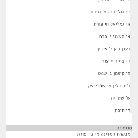
י י גולדברג א' מזרחי
אי גמליאל חי פורת
אי העצני י' פרח
רענן כהן י' צידון
די צוקר יי צור
חי קופמן ג' שפט
ר' ריבלין אי שפרינצק
ש' שטרית
די תיכון
מוזמנים
מבקרת המדינה מי בן-פורת