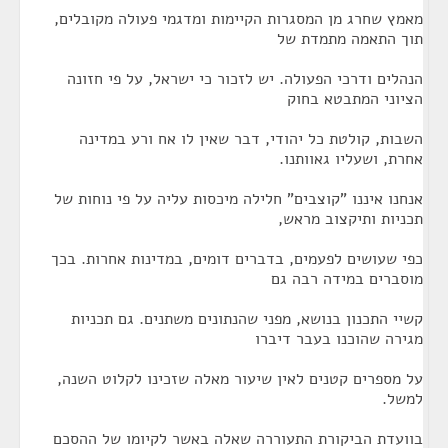
מאמץ שחרג מן המסגרות הקיימות ומדגמי פעולה מקובלים,
תוך התאמה מתמדת של
הנהלים ודרכי הפעולה. יש לזכור כי ישראל, על פי חזונה
הציוני המתבטא בחוק
השבות, קולטת כל יהודי, דבר שאין לו אח ורע במדינה
אחרת, ושעליו גאוותנו.
אנחנו איננו "קוצבים" חלילה מיכסות עליה על פי נוחות של
תכניות ותיקצוב מראש,
כפי שעושים לפעמים, בדברים דומים, במדינות אחרות. בכך
מוסברים במידה רבה גם
קשיי התכנון בנושא, מפני שהנתונים משתנים. גם תכניות
מגירה שהוכנו בעבר דיברו
על מספרים קטנים לאין שיעור מאלה שזכינו לקלוט השנה,
למשל.
בוועדת הביקורת התעוררה שאלה באשר לקיומו של ההסכם