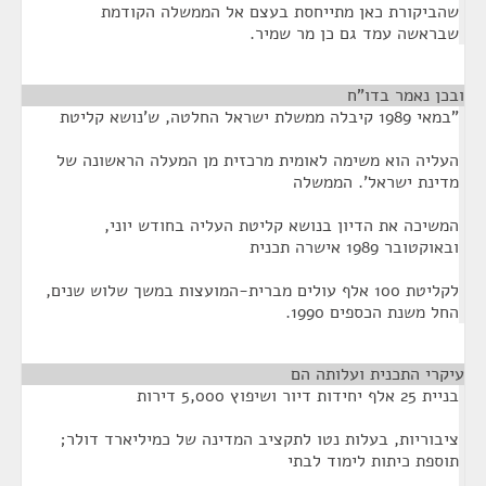
שהביקורת כאן מתייחסת בעצם אל הממשלה הקודמת
שבראשה עמד גם כן מר שמיר.
ובכן נאמר בדו"ח
¶
"במאי 1989 קיבלה ממשלת ישראל החלטה, ש'נושא קליטת
העליה הוא משימה לאומית מרכזית מן המעלה הראשונה של
מדינת ישראל'. הממשלה
המשיכה את הדיון בנושא קליטת העליה בחודש יוני,
ובאוקטובר 1989 אישרה תכנית
לקליטת 100 אלף עולים מברית-המועצות במשך שלוש שנים,
החל משנת הכספים 1990.
עיקרי התכנית ועלותה הם
¶
בניית 25 אלף יחידות דיור ושיפוץ 5,000 דירות
ציבוריות, בעלות נטו לתקציב המדינה של כמיליארד דולר;
תוספת כיתות לימוד לבתי