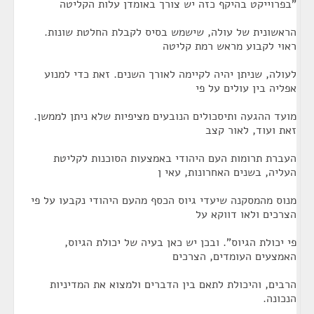
"בפרוייקט בהיקף כזה יש צורך באומדן עלות הקליטה
הראשונית של עולה, שישמש בסיס לקבלת החלטת שונות.
ראוי לקבוע מראש רמת קליטה
לעולה, שניתן יהיה לקיימה לאורך השנים. זאת כדי למנוע
אפליה בין עולים על פי
מועד ההגעה ותיסכולים הנובעים מציפיות שלא ניתן לממשן.
זאת ועוד, לאור קצב
העברת תרומות העם היהודי באמצעות הסוכנות לקליטת
העליה, בשנים האחרונות, עאי ן
מנוס מהמסקנה שיעדי גיוס הכסף מהעם היהודי נקבעו על פי
הצרכים ולאו דווקא על
פי יכולת הגיוס". ובכן יש כאן בעיה של יכולת הגיוס,
האמצעים העומדים, הצרכים
הרבים, והיכולת לתאם בין הדברים ולמצוא את המדיניות
הנכונה.