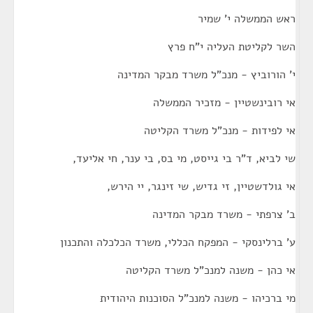
ראש הממשלה י' שמיר
השר לקליטת העליה י"ח פרץ
י' הורוביץ - מנכ"ל משרד מבקר המדינה
אי רובינשטיין - מזכיר הממשלה
אי לפידות - מנכ"ל משרד הקליטה
שי לביא, ד"ר בי גייסט, מי בס, בי ענר, חי אליעד,
אי גולדשטיין, זי גדיש, שי זינגר, יי הירש,
ב' צרפתי - משרד מבקר המדינה
ע' ברלינסקי - המפקח הכללי, משרד הכלכלה והתכנון
אי כהן - משנה למנכ"ל משרד הקליטה
מי ברכיהו - משנה למנכ"ל הסוכנות היהודית