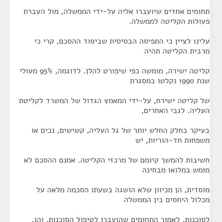
תחומים אחדים שיועברו אליה על-ידי הממשלה, מול העברת
פעולות הקליטה לממשלה.
עלינו לציין כי התפיסה הבסיסית שביסוד ההסכם, קרי כי
מרבית הקליטה תהיה
קליטה ישירה, מומשה כפי שיפורט להלן. לדוגמה, 95% מעולי
שנת 1990 נקלטו במסגרת
של קליטה ישירח, על-ידי המאמץ הגדול של המשרד לקליטת
העליה. לגבי האחרים,
בעיקר בחלק החלש יותר של גל העליה, קשישים, נכים או
משפחות חד-הוריות, יש
חשיבות להמשך קיומם של מרכזי הקליטה. אמנם ההסכם לא
מומש במלואו מבחינה
מוסדית, הן מכיוון שלא הושגה בשעתו הסכמה מלאה על
מכלול היחסים בין הממשלה
לסוכנות, לאמור התחומים שהועברו לטיפול הסוכנות, והן,