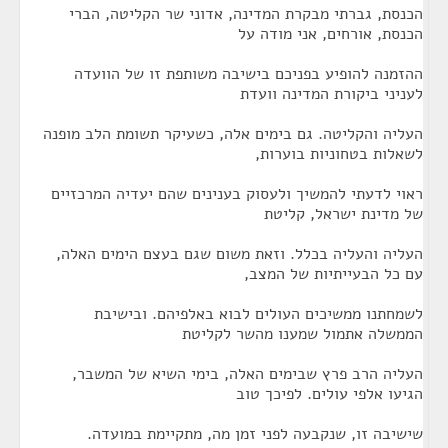
הכנסת, גברתי מבקרת המדינה, אדוני שר הקליטה, הברי
הכנסת, אורחים, אני מודה על
ההזמנה להופיע בפניכם בישיבה משותפת זו של הוועדה
לעניני ביקורת המדינה וועדת
העליה והקליטה. גם בימים אלה, כשעיקר תשומת הלב מופנה
לשאלות בטחוניות בוערות,
ראוי לדעתי להמשיך ולעסוק בענינים שהם יעדיה המרכזיים
של מדינת ישראל, קליטת
העליה והעליה בכלל. וזאת משום שגם בעצם הימים האלה,
עם כל הבעייתיות של המצב,
לשמחתנו ממשיכים העולים לבוא באלפיהם. ובישיבת
הממשלה אתמול שמענו מהשר לקליטת
העליה הרב פרץ שבימים האלה, בימי השיא של המשבר,
הגיעו אלפי עולים. לפיכך טוב
שישיבה זו, שנקבעה לפני זמן מה, מתקיימת במועדה.