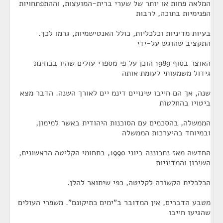
המלאה פחות או יותר של שערי ברית-המועצות, וההתפתחויות
הפנימיות בתוכה, לרבות
בעיות מדיניות וכלכליות, כולל האנטישמיות, גרמו לכך.
התקציב שהוגש על-ידי
האוצר בסוף 1989 הוכן על פי מספרי עולים שהיו בבחינת
גידול משמעותי לעומת אותה
שנה, אך הם חייבו שינויים דינמ יים לאורך השנה. הדבר מצא
ביטויו בהחלטות
הממשלה, בהסכמים עם הסוכנות היהודית באשר למימון,
ובמיוחד בהיערכות הממשלה
החדשה מאז נתכוננה ביוני 1990, בתחומי הקליטה הראשונית,
השיכון והמדיניות
הכלכלית הקשורה לקליטה, כפי שיתואר להלן.
מטבע הדברים, אין המדובר ב"ימים כתיקונם". משפרי העולים
שהגיעו חייבו