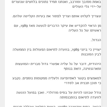
באמת מסובך ומורכב, ואנחנו תמיד נתונים בלחצים שנוצרים
על-ידי גלי העולים
שצריך לקלוט אותם וצריך לפתור את בעיות הקליטה שלהם.
מן הראוי להקדיש את עיקר הדברים לנעשה מאז 1989, עם
ראשיתו של גל העליה
הגדול.
יצויין כי ביוני 1989, בוועדה לתיאום הפעולות בין הממשלה
לבין הסוכנות
היהודית, דובר על גל עליה אפשרי גדול מברית-המועצות
ומארגנטינה, וזאת בנוסף
למאמצים בקשר לאתיופיעה ולעליה ממקומות נוספים. נקבע
כי תוכן תכנית אב לסדרי
גודל שכוונו להיות על בסיס מודולרי. ואכן בפועל הוגשה
לוועדה לתיאום בהתכנסותה
הבאה, בסוף אוקטובר 1989ע, הצעת החלטה שכללה תכנית