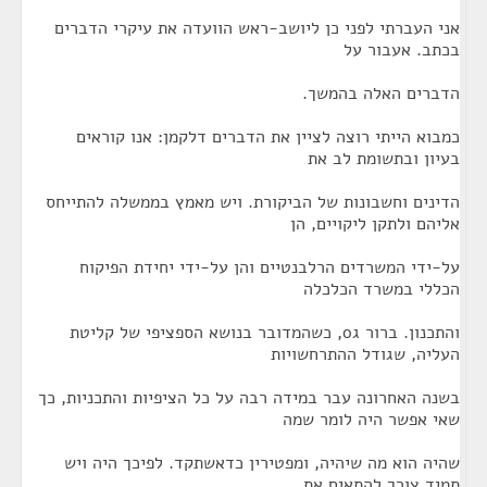
אני העברתי לפני כן ליושב-ראש הוועדה את עיקרי הדברים
בכתב. אעבור על
הדברים האלה בהמשך.
כמבוא הייתי רוצה לציין את הדברים דלקמן: אנו קוראים
בעיון ובתשומת לב את
הדינים וחשבונות של הביקורת. ויש מאמץ בממשלה להתייחס
אליהם ולתקן ליקויים, הן
על-ידי המשרדים הרלבנטיים והן על-ידי יחידת הפיקוח
הכללי במשרד הכלכלה
והתכנון. ברור ג0, כשהמדובר בנושא הספציפי של קליטת
העליה, שגודל ההתרחשויות
בשנה האחרונה עבר במידה רבה על כל הציפיות והתכניות, כך
שאי אפשר היה לומר שמה
שהיה הוא מה שיהיה, ומפטירין כדאשתקד. לפיכך היה ויש
תמיד צורך להתאים את