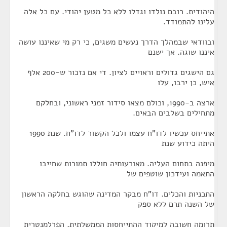
היהודית. רובם נולדו וגדלו ללא כל מטען יהודי. עם כל אלה
עלינו להתמודד.
ובוודאי שבמהלך הדרך נעשים משגים, כי רק מי שאיננו עושה
איננו שוגה. אך ישנם
גם הישגים גדולים וראויים לציון. די אם נזכור ש-200 אלף
איש, כן ירבו, עלו
ארצה ב-1990, וכולם מצאו סידור זמני ראשוני, ובחלקם
מתחילים בשלבים הבאים.
אתייחס עכשיו לדו"ח עצמו ולכל הקשור לדו"ח. שנת 1990
היתה כידוע שנת
מיפנה בתחום העליה. מאורעותיה חוללו תמורות שחייבו
התאמה ועידכון שוטפים של
התכניות והכלים. דו"ח מבקר המדינה שהוגש בחלקה הראשון
של השנה תרם ללא ספק
תרומה חשובה למיקוד ההתייחסות הממשלתית, הפרלמנטרית