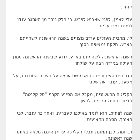
י ותר.
עלי לציין, לפני שאבוא לפרט, כי חלק ניכר מן האתגר עודו
לפנינו ואנו ערים
לו. מרבית העולים עודם מצויים בשנה הראשונה לשהייתם
בארץ; חלקם נמצאים בסוף
השנה הראשונה לשהייתם בארץ. ידוע שבשנה הראשונה סמוך
העולה במידה רבה על שולחן
הגורמים הציבוריים. הוא מוטס ארצה על חשבון הסוכנות, על
מטענו, עובר את שלבי
הקליטה הראשונית, מקבל את הסיוע הקרוי "סל קליטה"
לדיור ומחיה זמניים, למשך
שנה לפחות, הוא לומד באולפן לעברית, ואחר כך עובר, לפי
הצורך, הסבה מקצועית
וכדומה. לכן תמונת חבלי הקליטה עדיין איננה מלאה באותה
שנח ראשונה.