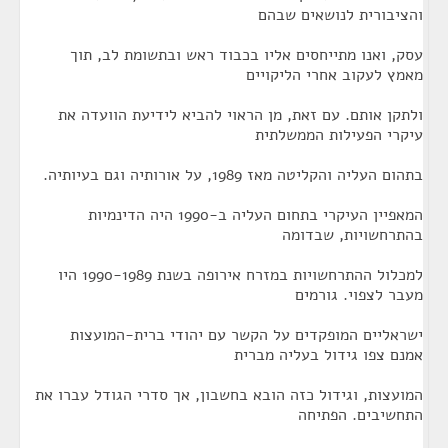
והציבורית לנושאים שבהם
עסק, ואנו מתייחסים אליו בכבוד ראש ובתשומת לב, תוך
מאמץ לעקוב אחרי הליקויים
ולתקן אותם. עם זאת, מן הראוי להביא לידיעת הוועדה את
עיקרי הפעילות הממשלתית
בתהום העליה והקליטה מאז 1989, על אורותיה וגם בעיותיה.
המאפיין העיקרי בתחום העליה ב-1990 היה הדינמיות
בהתרחשויות, שבדומה
למכלול ההתרחשויות במזרח אירופה בשנת 1990-1989 היו
מעבר לצפוי. גורמים
ישראליים המופקדים על הקשר עם יהודי ברית-המועצות
אמנם צפו גידול בעליה מברית
המועצות, וגידול כזה הובא בחשבון, אך סדרי הגודל עברו את
התחשיבים. הפתיחה