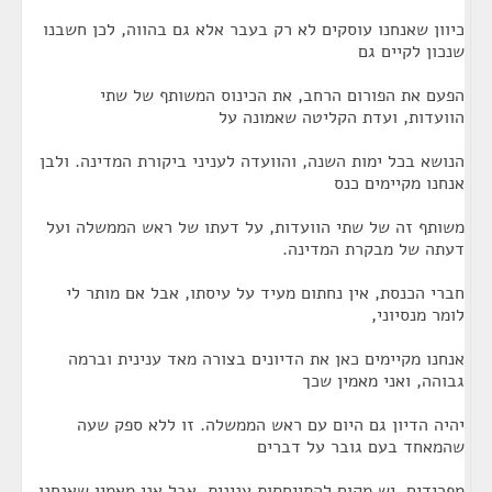
כיוון שאנחנו עוסקים לא רק בעבר אלא גם בהווה, לכן חשבנו
שנכון לקיים גם
הפעם את הפורום הרחב, את הכינוס המשותף של שתי
הוועדות, ועדת הקליטה שאמונה על
הנושא בכל ימות השנה, והוועדה לעניני ביקורת המדינה. ולבן
אנחנו מקיימים כנס
משותף זה של שתי הוועדות, על דעתו של ראש הממשלה ועל
דעתה של מבקרת המדינה.
חברי הכנסת, אין נחתום מעיד על עיסתו, אבל אם מותר לי
לומר מנסיוני,
אנחנו מקיימים כאן את הדיונים בצורה מאד ענינית וברמה
גבוהה, ואני מאמין שכך
יהיה הדיון גם היום עם ראש הממשלה. זו ללא ספק שעה
שהמאחד בעם גובר על דברים
מפרידים. יש מקום להתייחסות ענינית, אבל אני מאמין שאנחנו