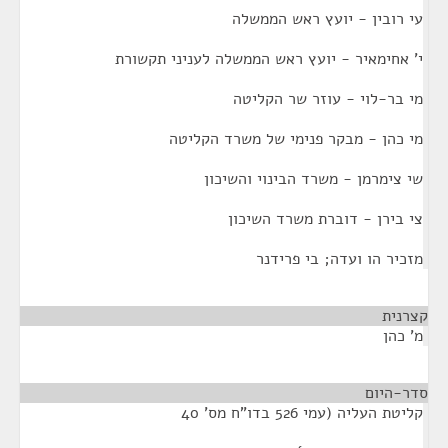
עי רובין - יועץ ראש הממשלה
י' אחימאיר - יועץ ראש הממשלה לעניני תקשורת
מי בר-לוי - עוזר שר הקליטה
מי כהן - מבקר פנימי של משרד הקליטה
שי צימרמן - משרד הבינוי והשיכון
צי בירן - דוברת משרד השיכון
מזכיר הו ועדה; בי פרידנר
קצרנית
¶
מ' כהן
סדר-היום
¶
קליטת העליה (עמי 526 בדו"ח מס' 40