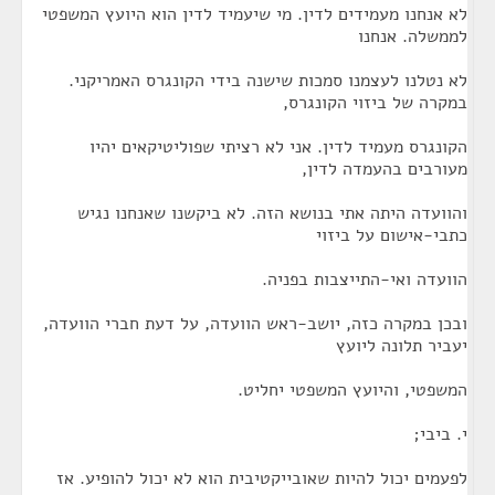
לא אנחנו מעמידים לדין. מי שיעמיד לדין הוא היועץ המשפטי
לממשלה. אנחנו
לא נטלנו לעצמנו סמכות שישנה בידי הקונגרס האמריקני.
במקרה של ביזוי הקונגרס,
הקונגרס מעמיד לדין. אני לא רציתי שפוליטיקאים יהיו
מעורבים בהעמדה לדין,
והוועדה היתה אתי בנושא הזה. לא ביקשנו שאנחנו נגיש
כתבי-אישום על ביזוי
הוועדה ואי-התייצבות בפניה.
ובכן במקרה כזה, יושב-ראש הוועדה, על דעת חברי הוועדה,
יעביר תלונה ליועץ
המשפטי, והיועץ המשפטי יחליט.
י. ביבי;
לפעמים יכול להיות שאובייקטיבית הוא לא יכול להופיע. אז