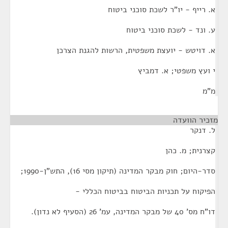
א. רייף - יו"ר לשכת סוכני ביטוח
ע. ונד - לשכת סוכני ביטוח
א. דויטש - יועצת משפטית, הרשות להגנת הצרכן
י ועץ משפטי; א. דמביץ
מ"מ
מזכיר הוועדה
¶
ל. דנקר
קצרנית; מ. כהן
סדר-היום; חוק מבקר המדינה (תיקון מסי 16), התש"ן-1990;
הפיקוח על תכניות הביטוח בביטוח הכללי -
דו"ח מס' 40 של מבקר המדינה, עמ' 26 (הסעיף לא נדון).