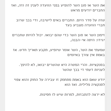
את השר או סגן השר להופיע בפני הוועדה לענין זה וזה, ואז
החברים יודעים מראש
שזה על סדר היום. החברים באים לישיבה, ודי בכך שרוב
חברי הוועדה מצביע בעד
זימון השר או סגן השר כדי שהם יבואו. יכול להיות שחברים
יגידו: היתה אי-הבנה,
שמעתי את השר, השר אומר שיופיע, תקבע תאריך חדש. אז
באמת אין צורך באיומים
בסנקציות. והרי המטרה היא שהשרים יבואו, לא להיפך.
לעניות דעתי די בכך שהשר
יודע שאם הוא באמת מתחמק זו עבירה על החוק והוא צפוי
לסנקציה פלילית. ואז הוא
לא ירצה להתבזות, למרות שיש לו חסינות.