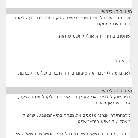
הי ו"ר ד. ליבאי
¶
אני זוכר את הלבטים שהיו בישיבה הקודמת. דנו בכך. לאחר
דיון באנו למסקנח
שחטוב ביותר חוא אולי לחשמיט זאת.
ד. צוקר;
לא, נדמה לי שכן היה סיכום ברוח הדברים של מר גוברמן.
הי ו"ר ד. ליבאי
¶
הפרוטוקול לפני, אני אעיין בו. אני מוכן לקבל את ההצעה,
אבל יש כאן שאלה.
מלכתחילה אנחנו מזמנים את מנהל בתי-המשפט, שיש לו
מעמד של נשיא בית-משפט
מחוז י, לדיון בנושאים של מי נהל בתי-המשפט. השאלה שלי