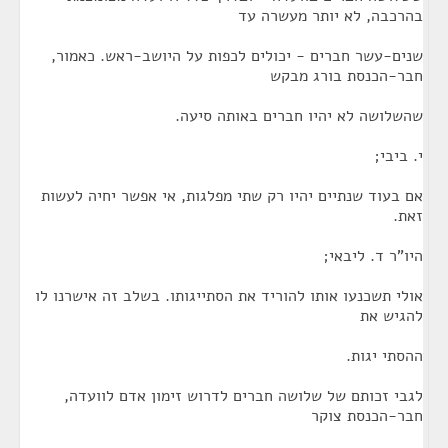
בהרכבה, לא יותר מעשרה עד
שנים-עשר חברים - יכולים לכפות על היושב-ראש. כאמור,
חבר-הכנסת בורג מבקש
שהשלושה לא יהיו חברים באותה סיעה.
י. ביבי;
אם בעוד שנתיים יהיו רק שתי מפלגות, אי אפשר יחיה לעשות
זאת.
היו"ר ד. ליבאי;
אולי תשכנעו אותו להוריד את הסתייגותו. בשלב זה אישרנו לו
להגיש את
ההסתי יגות.
לגבי זכותם של שלושה חברים לדרוש זימון אדם לוועדה,
חבר-הכנסת צוקר