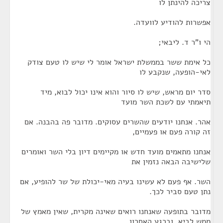
צריכה להינתן לו
אפשרות להודיע לוועדה.
הי ו"ר ד. ליבאי;
כל אימת ששר בממשלת ישראל אומר לי שיש לו טעם צודק
לאי-הופעה, שנקבע לו
סדר יום מראש, שיש לו סיור והוא אינו יכול לבוא, מיד
תיאמתי עם לשכת השר מועד
אהר. אנחנו יודעים שהשרים עסוקים. מדובר פה בהבנה. אם
זה קורה פעם או פעמיים,
אנחנו מתאמים מועד חדש או מקיימים דיון בלי השר ואומרים
שלישיבה הבאה נזמין את
השר. אף פעם לא עשינו בעיה מאי-יכולת של שר להופיע, אם
נתן טעם סביר לכך.
מדובר בתופעה שאנחנו רואים שאינה מקרית, שאין מאמץ של
ממש לביא, וברגע האחרון