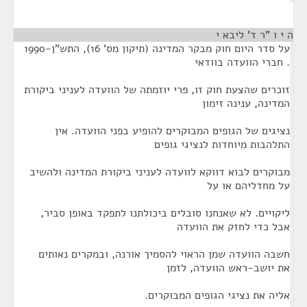
ה י ו "ר ד' ליבא י
¶
על סדר היום חוק מבקר המדינה (תיקון מס' 16), התש"ן-1990
. חברי הוועדה בוודאי
זוכרים שהצעת חוק זו, פרי יוזמתה של הוועדה לעניני ביקורת
המדינה, ענינה זימון
נציגים של הגופים המבוקרים להופיע בפני הוועדה. אין
התלהבות מיוחדות לנציגי גופים
מבוקרים לבוא דווקא לוועדה לעניני ביקורת המדינה ולהשיב
על מחדליהם או על
ליקויים. לא שאנחנו סובלים ביכולתנו לתפקד באופן סביר,
אבל כדי לחזק את הוועדה
חשבה הוועדה שמן הראוי להסמיך אורנה, ובמקרים נאותים
את יושב-ראש הוועדה, לזמן
אליה את נציגי הגופים המבוקרים.