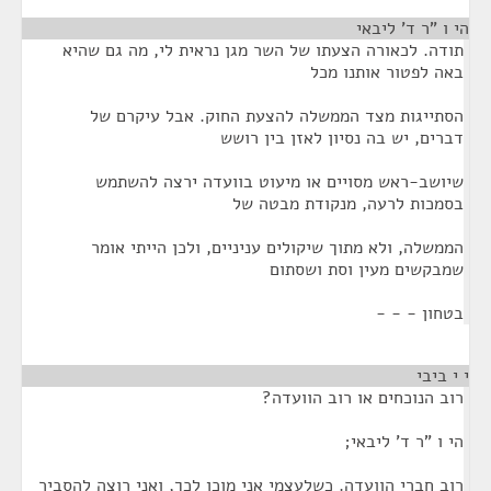
הי ו "ר ד' ליבאי
¶
תודה. לכאורה הצעתו של השר מגן נראית לי, מה גם שהיא
באה לפטור אותנו מכל
הסתייגות מצד הממשלה להצעת החוק. אבל עיקרם של
דברים, יש בה נסיון לאזן בין רושש
שיושב-ראש מסויים או מיעוט בוועדה ירצה להשתמש
בסמכות לרעה, מנקודת מבטה של
הממשלה, ולא מתוך שיקולים עניניים, ולכן הייתי אומר
שמבקשים מעין וסת ושסתום
בטחון - - -
י י ביבי
¶
רוב הנוכחים או רוב הוועדה?
הי ו "ר ד' ליבאי;
רוב חברי הוועדה. כשלעצמי אני מוכן לכך, ואני רוצה להסביר