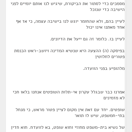
מסמכים כדי לסתור את הביקורת, שיגיש לנו אותם יומיים לפני
הישיבה כדי שנוכל
לעיין בהם, ולא שהחומר יוגש לנו בישיבה עצמה, כי אז אף
אחד מאתנו אינו יכול
לעיין בו. כלומר זה גם ייעל את הדיונים.
בפיסקה (ה) ההצעה היא שנשיא המדינה ויושב-ראש הכנסת
פטורים לחלוטין
מלהופיע בפני הוועדה.
אמרנו כבר שבגלל עקרון אי-תלות השופטים אנחנו בלאו חכי
לא מזמינים
שופטים. יחד עם זאת אין מקום לציין פטור מראש, כי מנחל
בתי-חמשפט, שיש לו תואר
של נשיא בית-משפט מחוזי וחוא שופט, בא לוועדח. חוא חדין