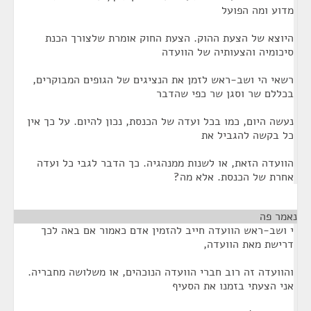
מדוע ומה הפועל
היוצא של הצעת ההוק. הצעת החוק אומרת שלצורך הכנת
סיכומיה והצעותיה של הוועדה
רשאי הי ושב-ראש לזמן את הנציגים של הגופים המבוקרים,
בכללם שר וסגן שר כפי שהדבר
נעשה היום, כמו בכל ועדה של הכנסת, נכון להיום. על כך אין
כל בקשה להגביל את
הוועדה הזאת, או לשנות ממנהגיה. כך הדבר לגבי כל ועדה
אחרת של הכנסת. אלא מה?
נאמר פה
¶
י ושב-ראש הוועדה חייב להזמין אדם כאמור אם באה לכך
דרישת מאת הוועדה,
והוועדה זה רוב חברי הוועדה הנוכהים, או משלושה מחבריה.
אני הצעתי בזמנו את הסעיף