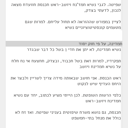
שפיטה. לגבי נשיא חמד'נח ויושב-ראש חכנסת חוועדח מצאה
לנכון, לדעתי בצדק,
לציין במפורש שההוראה לא תחול עליחם. למרות שגם
מטעמים קונסטיטוציוניים נשיא
חמדינה, על פי חוק יסוד
¶
נשיא חמדינח, לא יתן את חדי ן בשל כל דבר שבגדר
תפקידיו, למרות זאת בשל חכבוד, ובצדק, חחצעח אי נח חלח
על נשיא חמדינח ויושב
ראש הכנסת. אני חושב שבאותה מידה צריך לשריין ולבצר את
היחס העדיף שיש לנקוט
כלפי הרשות השופטת. לכן הייתי מציע לכתוב, יחד עם נשיא
חמדינח ויושב-ראש
חכנסת, גם נושא משרח שיפוטית בעניני שפיטח. ואז זח לא
כולל את מנחל בתי-חמשפט