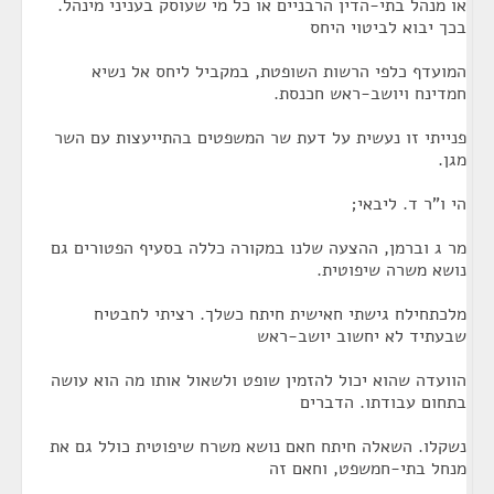
או מנהל בתי-הדין הרבניים או כל מי שעוסק בעניני מינהל.
בכך יבוא לביטוי היחס
המועדף כלפי הרשות השופטת, במקביל ליחס אל נשיא
חמדינח ויושב-ראש חכנסת.
פנייתי זו נעשית על דעת שר המשפטים בהתייעצות עם השר
מגן.
הי ו"ר ד. ליבאי;
מר ג וברמן, ההצעה שלנו במקורה כללה בסעיף הפטורים גם
נושא משרה שיפוטית.
מלכתחילח גישתי חאישית חיתח כשלך. רציתי לחבטיח
שבעתיד לא יחשוב יושב-ראש
הוועדה שהוא יכול להזמין שופט ולשאול אותו מה הוא עושה
בתחום עבודתו. הדברים
נשקלו. השאלה חיתח חאם נושא משרח שיפוטית כולל גם את
מנחל בתי-חמשפט, וחאם זה