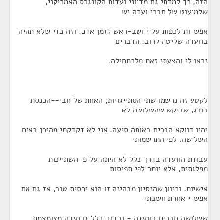
הזה, כך למדתי גם מדיוני ועדות הקונגרס האמריקני,
שלמיעוט של חברי ועדה יש
אפשרות לכפות על י ושב-ראש לזמן אדם. וזה כדי שלא תהיה
בוועדה שליטה לרוב. הדברים
נראו לי והצעתי זאת מלכתחילה.
לקטע זה נרשמו שתי הסתייגויות, האחת של חבי--הכנסת
בורג, שביקש שהשלושה לא
יהיו דווקא הברים באותה סיעה. אני לא דקדקתי מהיכן באים
השלושה. לפי התרשמותי
עבודת הוועדה בדרך כלל לא היתה על פי השתייכות
מפלגתית, אלא יותר לפי תפיסות
אישיות. וכיוון שהנסיון מבהינה זו הוא יחסית טוב, אז גם אם
אפשרי אחרת חשבתי
ששלושה חברים בוועדה - ובדרך כלל זו ועדה מצומצמת