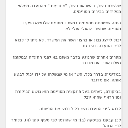
שלשכת השר, בהשראת השר, "מחביאים" מהוועדה ממלאי
תפקידים בכירים מסויימים.
היתה שיטתיות מסויימת במשרד מסויים שלנושא תפקיד
מסויים, שחשבו שאולי אולי לא
יכול לייצג נכון או כרצון השר את המשרד, לא ניתן לו לבוא
לפני הוועדה. והיו גם
מקרים אחרים שהנוגע בדבר משום בא לפני הוועדה ובמקומו
נשלח אחר. אם מדובר
במדיניות בדרך כלל, השר או מי שנשלחו על ידו יכול לבטא
אותה. אם מדובר
בביקורת, לעתים בעל פונקציה מסויימת הוא נושא הביקורת
ומן הראוי שהוא יוכל
לבוא לפני הוועדה ושנוכל לדרוש את הופעתו.
לכן קבענו בפיסקה (ב): מי שהוזמן לפי סעיף קטן (א), כלומר
לפי הנוהל