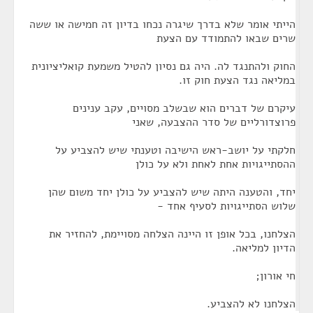
הייתי אומר שלא בדרך שיגרה נכחו בדיון זה חמישה או ששה
שרים שבאו להתמודד עם הצעת
החוק ולהתנגד לה. היה גם נסיון להטיל משמעת קואליציונית
במליאה נגד הצעת חוק זו.
עיקרם של דברים הוא שבשלב מסויים, עקב ענינים
פרוצדורליים של סדר ההצבעה, שאני
חלקתי על יושב-ראש הישיבה וטענתי שיש להצביע על
ההסתייגויות אחת לאחת ולא על כולן
יחד, והטענה היתה שיש להצביע על כולן יחד משום שהן
שלוש הסתייגויות לסעיף אחד -
הצלחנו, בכל אופן זו היינה הצלחה מסויימת, להחזיר את
הדיון למליאה.
חי אורון;
הצלחנו לא להצביע.