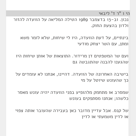
הי ו "ר ד' ליבאי
¶
נכון. וב-13 בדצמבר 1989 הטילה המליאה על הוועדה להזור
ולדון בהצעת החוק.
בינתיים, על דעת הוועדה, היו לי שיחות, שלא לומר משא
ומתן, עם השר יצחק מודעי
ועם שר המשפטים דן מרידור. התוצאות של אותן שיחות היו
שהגענו להבנה שהתגבשה גם
בישיבה האחרונה של הוועדה. דהיינו, אנחנו לא עומדים על
כך שהעונש שיוטל על מי
שמסרב או מתחמק מלהופיע בפני הוועדה יהיה עונש מאסר
כלשהו; אנחנו מסתפקים בעונש
של קנס. אבל עדיין מדובר כאן בעבירה שהעובר אותה צפוי
או לדין משמעתי או לדין