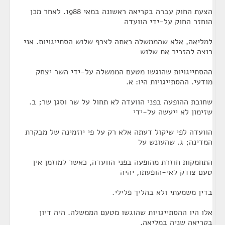
הצעת החוק עברה בקריאה ראשונה במאי 1988. לאחר מכן
הוחזר החוק על-ידי הוועדה
למליאה, אלא שהממשלה ראתה לצרף שלוש הסתייגויות. אני
רוצה להזכיר את שלוש
ההסתייגויות שהוגשו מטעם הממשלה על-ידי השר יצחק
מודעי. ההסתייגויות היו: א.
שחובת ההופעה בפני הוועדה לא תחול על שר וסגן שר; ב.
שזימון לא ייעשה על-ידי
הוועדה לפי שיקול דעתה אלא רק על פי יוזמינה של מבקרת
המדינה; ג. שהעונש על
התחמקות חוזרת מהופעה בפני הוועדה, כאשר למוזמן אין
טעם צודק לאי-הופעתו, יהיה
בדין משמעתי ולא בהליך פלילי.
אלו היו ההסתייגויות שהוגשו מטעם הממשלה. היה דיון
בקריאה שניה במליאה.