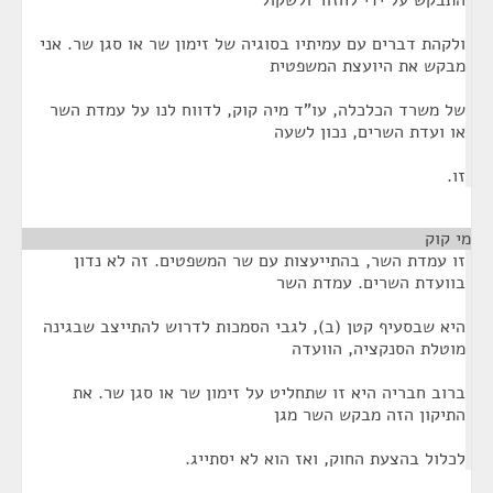
התבקש על ידי לחזור ולשקול
ולקהת דברים עם עמיתיו בסוגיה של זימון שר או סגן שר. אני
מבקש את היועצת המשפטית
של משרד הכלכלה, עו"ד מיה קוק, לדווח לנו על עמדת השר
או ועדת השרים, נכון לשעה
זו.
מי קוק
¶
זו עמדת השר, בהתייעצות עם שר המשפטים. זה לא נדון
בוועדת השרים. עמדת השר
היא שבסעיף קטן (ב), לגבי הסמכות לדרוש להתייצב שבגינה
מוטלת הסנקציה, הוועדה
ברוב חבריה היא זו שתחליט על זימון שר או סגן שר. את
התיקון הזה מבקש השר מגן
לכלול בהצעת החוק, ואז הוא לא יסתייג.