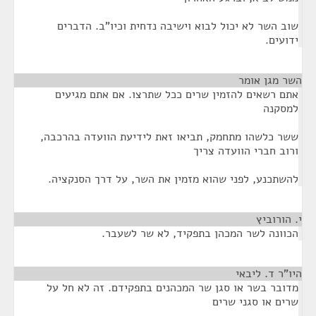
שוב השר לא יכול לבוא וישיבה נדחית וכיו"ב. הדברים
ידועים.
השר מגן אומר
¶
אתם רשאים להזמין שרים ככל שתרצו. אם אתם מגיעים
למסקנה
ששר כלשהו מתחמק, תביאו זאת לידיעת הוועדה בהרכבה,
ורוב חברי הוועדה צריך
להשתכנע, לפני שהוא מזמין את השר, על דרך הסנקציה.
י. הורוביץ
¶
הכוונה לשר המכהן בתפקיד, לא שר לשעבר.
היו"ר ד. ליבאי
¶
מדובר בשר או סגן שר המכהנים בתפקידם. זה לא חל על
שרים או סגני שרים