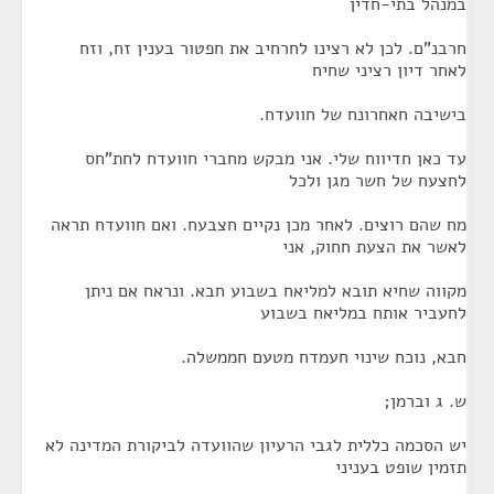
במנהל בתי-חדין
חרבנ"ם. לכן לא רצינו לחרחיב את חפטור בענין זח, וזח
לאחר דיון רציני שחיח
בישיבה חאחרונח של חוועדח.
עד כאן חדיווח שלי. אני מבקש מחברי חוועדח לחת"חס
לחצעח של חשר מגן ולכל
מח שהם רוצים. לאחר מכן נקיים חצבעח. ואם חוועדח תראה
לאשר את הצעת חחוק, אני
מקווה שחיא תובא למליאח בשבוע חבא. ונראח אם ניתן
לחעביר אותח במליאח בשבוע
חבא, נוכח שינוי חעמדח מטעם חממשלה.
ש. ג וברמן;
יש הסכמה כללית לגבי הרעיון שהוועדה לביקורת המדינה לא
תזמין שופט בעניני