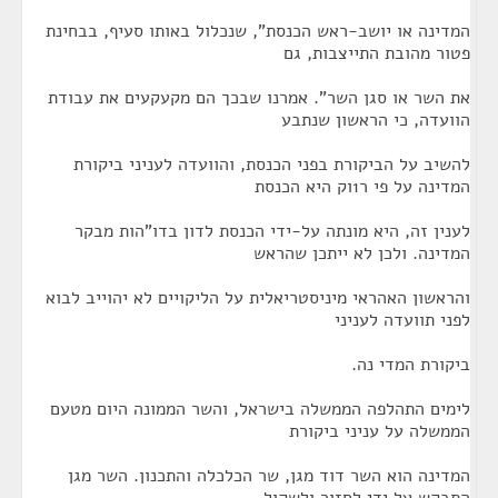
המדינה או יושב-ראש הכנסת", שנכלול באותו סעיף, בבחינת
פטור מהובת התייצבות, גם
את השר או סגן השר". אמרנו שבכך הם מקעקעים את עבודת
הוועדה, כי הראשון שנתבע
להשיב על הביקורת בפני הכנסת, והוועדה לעניני ביקורת
המדינה על פי ר1וק היא הכנסת
לענין זה, היא מונתה על-ידי הכנסת לדון בדו"הות מבקר
המדינה. ולכן לא ייתכן שהראש
והראשון האהראי מיניסטריאלית על הליקויים לא יהוייב לבוא
לפני תוועדה לעניני
ביקורת המדי נה.
לימים התהלפה הממשלה בישראל, והשר הממונה היום מטעם
הממשלה על עניני ביקורת
המדינה הוא השר דוד מגן, שר הכלכלה והתכנון. השר מגן