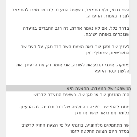
השי גרתי, ולא התייצב, רשאית הוועדה לדרוש ממנו להתייצב
לפניה כאמור. הוועדה,
בדרך כלל, אם לא נאמר אחרת, זה רוב החברים בוועדה
שנוכחים באותה ישיבה.
לענין שר וסגן שר באה הצעת השר דוד מגן, על דעת שר
המשפטים, שנוסיף כאן
פיסקה. אינני קובע את לשונה, אני אומר רק את הרעיון. את
הלשון ינסח היועץ
המשפטי של הוועדה. ההצעה היא
¶
היה המוזמן שר או סגן שר, רשאית הוועדה לדרוש
ממנו להתייצב בפניה בהחלטה של רוב חבריה. זה הרעיון.
כלומר אם נראה ששר או סגן
שר מתחמקים מלהופיע, כוונתי על פי הצעת החוק לרשום
בסדר היום הצעת החלטה לזמן