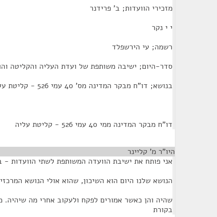
מזכירי הוועדות; ב' פרידנר
י י נקר
רשמה; עי הירשפלד
סדר-היום; ישיבה משותפת של ועדת העליה והקליטה והוו
בנושא; דו"ח מבקר המדינה מס' 40 עמי 526 - קליטת עליה.
דו"ח מבקר המדינה ממי 40 עמי 526 - קליטת עליה
היו"ר מ' קליינר
¶
אני פותח את ישיבת הוועדה המשותפת לשתי הוועדות - ב
הנושא שלנו היום הוא השיכון, שהוא אולי הנושא המרכזי
שהיה והן כאשר אמורים לפקח ולעקוב אחרי מה שיהיה. מ
בקורת