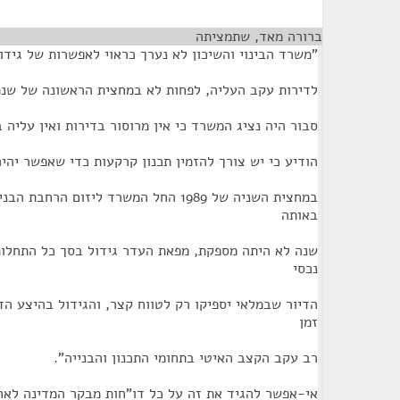
ברורה מאד, שתמציתה
¶
"משרד הבינוי והשיכון לא נערך כראוי לאפשרות של גידו
לדירות עקב העליה, לפחות לא במחצית הראשונה של שנת 1989- בספטמבר 1989 עדי
סבור היה נציג המשרד כי אין מרוסור בדירות ואין עליה במחירי
הודיע כי יש צורך להזמין תכנון קרקעות כדי שאפשר יהי
במחצית השניה של 1989 החל המשרד ליזום הר
באותה
שנה לא היתה מספקת, מפאת העדר גידול בסך כל התחלות
נכסי
הדיור שבמלאי יספיקו רק לטווח קצר, והגידול בהיצע ה
זמן
רב עקב הקצב האיטי בתחומי התכנון והבנייה".
אי-אפשר להגיד את זה על כל דו"חות מבקר המדינה לאחר