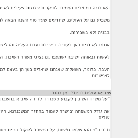
האחרונה המחירים האמירו לתיקרות שזוגות צעירים לא יכ
משפיע גם על העולים, שיודעים שעד סוף השנה הבאה למע
בבניה ולא בשכירות.
אנחנו לא דנים כאן בעתיד. בישיבת ועדת העליה והקליטה
לעשות ובאותה ישיבה ישתתפו גם נציגי משרד השיכון. הי
העבר. כלומר, השאלות שאנחנו שואלים כאן הן בעצם למ
לאפשרות
שיביאו עולים רבים? כאן כתוב
¶
"על משרד השיכון לקבוע סטנדרד לדירה שיביא בחשבון
את גודל המשפחה וכושרה לעמוד בהחזר המשכנרנא. היו
עולים
מבריה"מ הוא שלוש נפשות, על המשרד לשקול בניית מספר