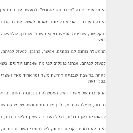
הייתי אומר שזה "אנדר סטייטמנט". למעשה עד היום אין 
היינה הערכה - אני אוכל יותר מאוחר לאשש את זה גם ב
והקליטה, שבפניה הופיעו נציגי משרד השיכון, שלמעשה
ראש
הממשלה נותנת לנו נתונים. אפשר, כמובן, לפעול לפיהם,
לפעול לפיהם. אנחנו פועלים לפי מה שאנחנו יודעים. נ
לקחה בחשבון שבנייה דורשת משך זמן ארוך מאד ושצריך
בכל-זאת
ההערכות של משרד ראש הממשלה הן נכונות. היום, בדיעבד
נכונות, אפילו זהירות, ולכן יש היום תחושה של שוקת ש
שנאמרים כאן בדו"ח, בגלל העובדה שאין מלאי דירות, זו
היום לא במחירי קניית דירות, לא במחירי השכרת דירות