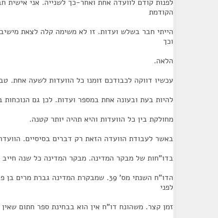
לפנות קודם לוועדה אחת ואחר-כך לשנייה. אני אישית ח
הקודמת
הייתי חבר בשלש ועדות. זו לא משימה קלה לצאת מישיב
וכך
הלאה.
עכשיו דווקה לכבודכם זומנו כל הוועדות לשעה אחת. טב
להיות בעת ובעונה אחת במספר ועדות. לכן גם הנוכחות בא
מחולקת בין כל הוועדות והיא תהיה יותר קטנה.
באשר לעבודת הוועדה הזאת רק דברים בסיסיים. הוועדה 
בדו"חות של מבקר המדינה. מבקר המדינה כל שנה חייב ב
הדו"ח השנתי מס' 39. שמבקרת המדינה גברת מר
לפני
זמן קצר. משהונח דו"ח אין הוא בבחינת ספר חתום שאין 