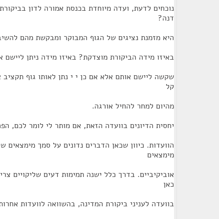
נוכחים לדעת, ועדה מיוחדת בכנסת אמורה לדון בביקורת
דנה?
היא מזמנת נציגים של הגוף המבוקר ומבקשת מהם להשיב 
באיזו מידה הביקורת מוצדקת? באיזו מידה ניתן ליישם א
שקשה ליישם אותם אלא אם כן י י נתן לאותו גוף תקציב א
קל
מהיום למחר להחיל אורגה.
יחסית הדיונים בוועדה הזאת, אם מותר לי לומר לכם, הפ
הוועדות. כיוון שכאן הדברים נדונים על סמך מימצאים 
מימצאים
אוביקיביים. בדרך כלל ישנה תמימות דעים שליקויים צריך
כאן
בוועדה לעניני ביקורת המדינה, בהשוואה לוועדות אחרות,