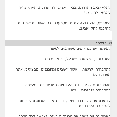
לתל-אביב מהדרום. בבקר יש שיירה ארוכה. הייתי צריך
להזמין לכאן את
המעופף, הוא רואה את זה מלמעלה. כל השיירות שמנסות
להיכנס לתל-אביב.
ש. פלדמן
¶
למעשה יש לנו גופים משותפים למשרד
התחבורה, למשטרת ישראל, לקואופרטיב
לתחבורה, לרשות - אשר יושבים ומתכננים ומבצעים. אתה
תארת חלק
מהפתרונות שניתנו וזה העדיפות הטוטאלית המעשית
לתחבורה ציבורית - כמו
שתארת את זה בדרך חיפה, דרך נמיר - שנותנת עדיפות
לתחבורה הציבורית,
כאשר גם אם נשפר את הכניסות לעיר ונאפשר לכל הרכב