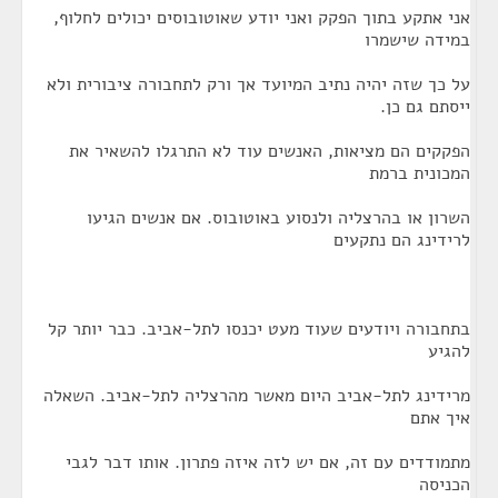
אני אתקע בתוך הפקק ואני יודע שאוטובוסים יכולים לחלוף,
במידה שישמרו
על כך שזה יהיה נתיב המיועד אך ורק לתחבורה ציבורית ולא
ייסתם גם כן.
הפקקים הם מציאות, האנשים עוד לא התרגלו להשאיר את
המכונית ברמת
השרון או בהרצליה ולנסוע באוטובוס. אם אנשים הגיעו
לרידינג הם נתקעים
בתחבורה ויודעים שעוד מעט יכנסו לתל-אביב. כבר יותר קל
להגיע
מרידינג לתל-אביב היום מאשר מהרצליה לתל-אביב. השאלה
איך אתם
מתמודדים עם זה, אם יש לזה איזה פתרון. אותו דבר לגבי
הכניסה