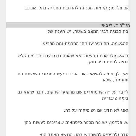
ש. פלדמן; קיימות תכניות להרחבת החנייה בתל-אביב.
היו"ר ד. ליבאי
¶
בין תכנית לבין המצב בשטח, יש הענין של
ההגשמה. מה מפריעו מהן התכנית ומה מפריע
בהגשמה? אחת הבעיות היא שאתה נכנס עם רכב ואתה לא
רוצה להיות מפר חוק
ואין לך איפה להשאיר את הרכב ומעט החניונים שישנם הם
סתומים, שלא
לדבר על זה שהמחירים שם מרקיעי שחקים, דבר שהוא גם
בעיה ציבורית
ואני לא יודע אם יש פיקוח על זה.
ש. פלדמן; יש פה מספר סיסמאות שצריכים לעשות בהן
סדר ולהפסיק להשתמש בהן. הנושא האחד הוא