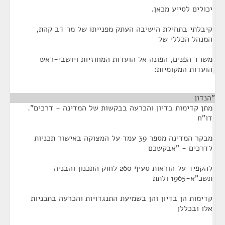
יכולים לסייע מכאן.
קיבלתי בתחילת הישיבה העתק מפנייתו של מר דב קהת,
המנהל הכללי של
משרד הפנים, הפונה אל הועדות המחוזיות ויושבי-ראש
הועדות המקומיות:
"הנדון
¶
מתן קדימות בדיון והכרעה בבקשות של המדינה - דרכים".
דו"ח
מבקר המדינה מספר 39 עמד על המצוקה באישור תכניות
לדרכים - "אבקשכם
להקפיד על הוראות סעיף 260 לחוק התכנון והבניה
תשכ"א-1965 ולתת
קדימות הן בדיון והן בשמיעת התנגדויות והכרעה בתכניות
אלו ובכללן