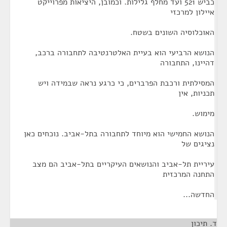
כביש 521 ועד מחלף גלילות. וכמובן, היציאות מפרוייקט
איילון למרכזי
האוכלוסיה השונים בשטח.
הנושא הרביעי הוא בעיית האלטרנטיבה לתחבורה ברכב,
דהיינו, התחבורה
המסילתית ורכבת הפרברים, כי כרגע נראה שבמידה ויש
תכניות, אין
מימוש.
הנושא החמישי הוא מיוחד לתחבורה בתל-אביב. נוכחים כאן
נציגים של
עיריית תל-אביב והנושאים העיקריים בתל-אביב הם מצב
התחנה המרכזית
החדשה...
ד. תיכון
¶