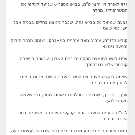
531 לאורך 13 וחצי ק"מ; כביש מספר 6 שנועד לעקוף את
המטרופולין, מחלף
גבעת שמואל על כביש גהה, שכבר נימצא בחלקו בבניה אבל
יש, כפי שאני
קורא בדוי'ח, עיכוב מצד עיריית בני-ברק; וצומת הכפר הירוק
והפעם נימצא
אתנו ראש המועצה המקומית רמת השרון, שנאמר בישיבה
קודמת שלא בנוכחותך
שאתה ביקשת לעכב את המשך העבודה שם ואנחנו רוצים
לבחון את הדבר יחד
אתך. כמו כן, ישנם שני מפלסים באותה צומת, כפי שעולה
מעמוד 526
לדו"ח ובעיית המעבר התת-קרקעי בצומת הראשונים-רמת
השרון וכיו"ב.
זימנו אתכם כדי לשמוע מכם דברים לפני שנגבש לעצמנו דעה