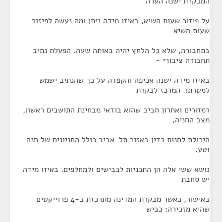
המבקרת ישנה הערה
על פיזור שעות השיא, באיזו מידה ניתן ומה נעשה לפיזור
שעות השיא
בתחבורה, שלא כל הלחץ יהיה באותה שעה. הפעלת נתיב
תחבורה ציבורי -
באיזו מידה ישנה אכיפה והקפדה על כך שהנתיב ישמש
למטרתו. המרכז לבקרת
רמזורים ואחרון חביב שהוא בודאי מבחינת התושבים ראשון,
מצב החניה,
היכולת לחנות כדין באזור תל-אביב כולל החניונים של חנה
וטע.
נושא ששי אלה הן התכניות לכבישים ולמחלפים. באיזו מידה
יש סחבת
באישור, כאשר מבקרת המדינה מתרכזת ב-4 פרוייקטים
שהיא מזכירה: כביש