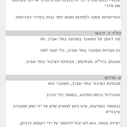
עכשיו למטרופולין. כל זה בזכות חברת נתיבי איילון ששינתה
את סדרי
העדיפויות ונתנה לזמינות מקום יותר גבוה בסדרי העדיפות.
היו"ר ד. ליבאי
¶
מה דעתך על המשבר בתנועה בתל-אביב. מה
הן נקודות המשבר בתל-אביב, בלי קשר למה
שנכתב בדו"ח, מבחינתך, מבחינת הציבור בתל-אביב.
ש. פלדמן
¶
מבחינת הציבור בתל-אביב, המשבר הוא
שהגידול ברמת המינוע, במספר כלי הרכב
ובמספר הנסיעות, אינו ניתן לפתרון אלא על ידי מתן תחבורה
ציבורית
יעילה ונוחה. הוא לא יכול להיפתר על ידי רשתות דרכים,