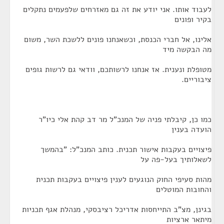
לעבוד אותו. אני יודע את זה גם מאזרחים שלפעמים נתקלים
בקיר ופונים
אלינו, אל חברי הכנסת, וכשאנחנו פונים ללשכת השר, משום
מה הבקשה מיד
מטופלת ונענית. אז אנחנו לרשותכם, וודאי גם לרשות גופים
ציבוריים.
כמו כן, קיבלתי פניה של המנכ"ל מר דב קהת אלי כיו"ר
הועדה בענין
פיצויים בעקבות אישור תכנית. כותב המנכ"ל: "בהמשך
לשאלותיך בעל-פה על
מהות סעיפי החוק הנוגעים לענין פיצויים בעקבות תכנית
והחובות המוטלים
בגינן, מצ"ב התייחסות אדריכל רציבסקי, מנהלת אגף תכניות
מיתאר ארציות