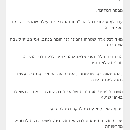
מבקר המדינה.
עוד לא עיינתי בכל הדו"חות והתזכירים האלה שהוגשו הבוקר
ואני מודה
מאד לכל אלה שטרחו והכינו לנו חומר בכתב. אני מציין לשבח
את הכנת
הדיווחים הללו ואני אדאג שהם יגיעו לכל חברי הועדה.
חברים שלא הגיעו
להתבטאות כאן מוזמנים להעביר את החומר. אני כשלעצמי
נוטה למנות ועדת
משנה לבעיית התחבורה של אזור דן, שתעקוב אחרי נושא זה
באופן שוטף
ותראה איך לסייע וגם לבקר וגם להוקיע.
אני מבקש התייחסות לנושאים השונים, כשאני נוטה להתחיל
מהרשויות