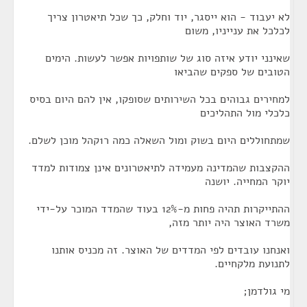
לא יעבוד - הוא ייסגר, יוד וחלק, כך שכל תיאטרון צריך
לכלכל את ענייניו, משום
שאינני יודע איזה סוג של שותפויות אפשר לעשות. הימים
הטובים של ספקים שהביאו
למחירים גבוהים בכל השירותים שסופקו, אין להם היום בסיס
כלכלי מול התהליכים
שמתחוללים היום בשוק ומול השאלה כמה ר1קהל מוכן לשלם.
ההקצבות שהמדינה מעמידה לתיאטרונים אינן צמודות למדד
יוקר המחייה. יושנה
ההתייקרות תהיה פחות מ-12% בעוד שהמדד המוכר על-ידי
משרד האוצר היה יותר מזה,
ואנחנו עובדים לפי המדדים של האוצר. זה מכניס אותנו
לתנועת מלקחיים.
מי גולדמן;