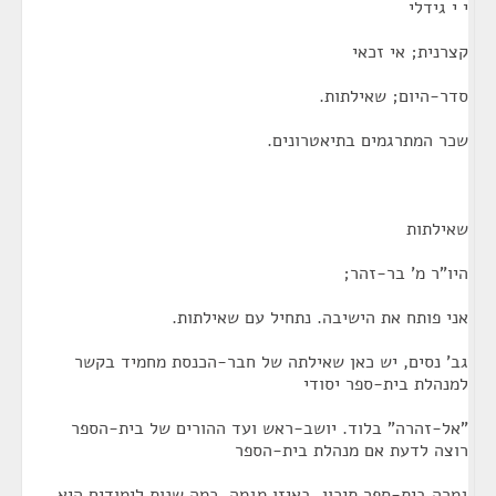
י י גידלי
קצרנית; אי זכאי
סדר-היום; שאילתות.
שכר המתרגמים בתיאטרונים.
שאילתות
היו"ר מ' בר-זהר;
אני פותח את הישיבה. נתחיל עם שאילתות.
גב' נסים, יש כאן שאילתה של חבר-הכנסת מחמיד בקשר
למנהלת בית-ספר יסודי
"אל-זהרה" בלוד. יושב-ראש ועד ההורים של בית-הספר
רוצה לדעת אם מנהלת בית-הספר
גמרה בית-ספר תיכון, באיזו מגמה, כמה שנות לימודים היא