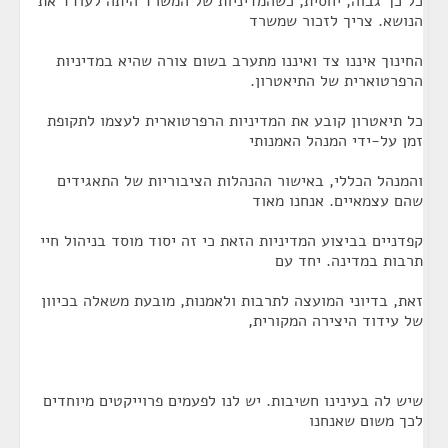
כל כך גבוה, יחסית, כשהמדיניות של המשרד היתה לעודד את
הנושא. צריך לזכור שמשרד
החינוך איננו צד ואיננו מתערב בשום צורה שהיא במדיניות
הרפרטוארית של התיאטרון.
כל תיאטרון קובע את המדיניות הרפרטוארית לעצמו לתקופת
זמן על-ידי המנהל האמנותי
והמנהל הכללי, באישור ההנהלות הציבוריות של התאגידים
שהם עצמאיים. אנחנו מאוד
קפדניים בביצוע המדיניות הזאת כי זה יסוד מוסד בניהול חיי
תרבות במדינה. יחד עם
זאת, בדיוני המועצה לתרבות ולאמנות, מובעת משאלה בכיוון
של עידוד היצירה המקורית,
שיש לה בעינינו חשיבות. יש לנו לפעמים פרוייקטים מיוחדים
לכך משום שאנחנו