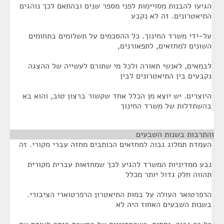
הגיעו להבנות מסויימות לפני מספר שנים ובהתאם לכך נוהגים
התיאטרונים. זה לא נקבע
על-ידי משרד החינוך. כל ההסכמים על תשלומים בתחומים
השונים למחזאים, לתפאורנים,
לבמאים, לאנשי תאורה ולכל מי שתורם לעשייה של ההצגה
נקבעים בין התיאטרונים לבין
היוצרים. יש יוצא מן הכלל אחד שקשור ברצון טוב, והוא בא
בהשתדלות של משרד החינוך
והתרבות בשנות השבעים
¶
העמדת תמלוג גבוה למחזאים הכותבים מחזה עברי מקורי. זה
נבע ממדיניות המשרד להגיע לכך שמחזאות עברית מקורית
תהווה חלק גדול יותר מכלל
הרפרטואר העולה על במות התיאטרון הרפרטוארי הציבורי.
בשנות השבעים האחוז היה לא