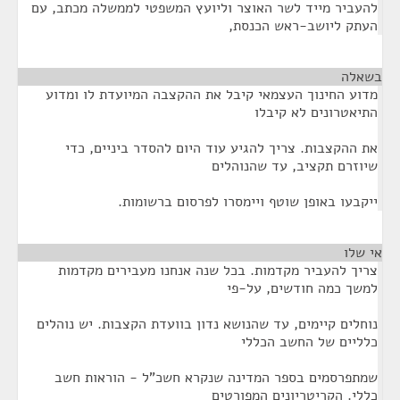
להעביר מייד לשר האוצר וליועץ המשפטי לממשלה מכתב, עם
העתק ליושב-ראש הכנסת,
בשאלה
¶
מדוע החינוך העצמאי קיבל את ההקצבה המיועדת לו ומדוע
התיאטרונים לא קיבלו
את ההקצבות. צריך להגיע עוד היום להסדר ביניים, כדי
שיוזרם תקציב, עד שהנוהלים
ייקבעו באופן שוטף ויימסרו לפרסום ברשומות.
אי שלו
¶
צריך להעביר מקדמות. בכל שנה אנחנו מעבירים מקדמות
למשך כמה חודשים, על-פי
נוחלים קיימים, עד שהנושא נדון בוועדת הקצבות. יש נוהלים
כלליים של החשב הכללי
שמתפרסמים בספר המדינה שנקרא חשכ"ל - הוראות חשב
כללי. הקריטריונים המפורטים