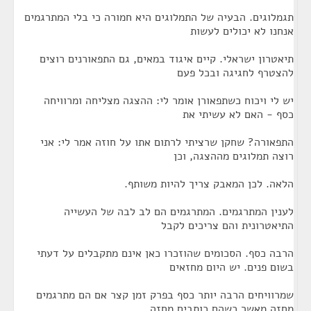
תגמלוגים. הבעיה של התמלוגים היא חמורה כי בלי המתרגמים
אנחנו לא יכולים לעשות
תיאטרון ישראלי. קיים איגוד במאים, גם התפאורנים רוצים
להצטרף לחגיגה ובכל פעם
יש לי ויכוח כשתפאורן אומר לי: ההצגה מצליחה ומרוויחה
כסף - האם לא עשיתי את
התפאורה? שחקן שרציתי לרתום אתו על חוזה אמר לי: אני
רוצה תמלוגים מההצגה, וכן
הלאה. לכן המאבק צריך להיות משותף.
לענין המתרגמים. המתרגמים הם לב לבה של העשייה
התיאטרונית והם צריכים לקבל
הרבה כסף. הסכומים שהוזכרו כאן אינם מתקבלים על דעתי
בשום פנים. יש היום מחזאים
שמרוויחים הרבה יותר כסף בפרק זמן קצר אם הם מתרגמים
מחזה מאשר כשהם כותבים מחזה