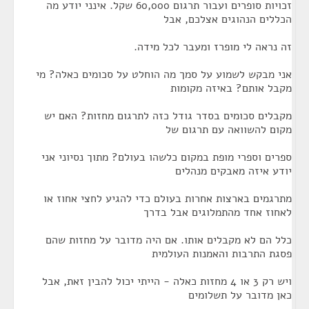
זכויות סופרים ועבור תרגום 60,000 שקל. אינני יודע מה
הכללים הנהוגים אצלכם, אבל
זה נראה לי מופרז ומעבר לכל מידה.
אני מבקש לשמוע על סמך מה הוחלט על סכומים כאלה? מי
מקבל אותם? באיזה מקומות
מקבלים סכומים בסדר גודל כזה לתרגום מחזות? האם יש
מקום להשוואה עם תרגום של
ספרים וספרי מופת במקום כלשהו בעולם? מתוך נסיוני אני
יודע איזה מאבקים מנהלים
מתרגמים בארצות אחרות בעולם כדי להגיע לחצי אחוז או
לאחוז אחד מהתמלוגים אבל בדרך
כלל הם לא מקבלים אותו. אם היה מדובר על מחזות שהם
פסגת התרבות והאמנות העולמית
ויש רק 3 או 4 מחזות כאלה - הייתי יכול להבין זאת, אבל
כאן מדובר על תשלומים