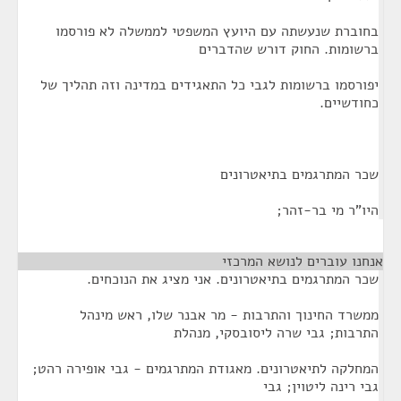
בחוברת שנעשתה עם היועץ המשפטי לממשלה לא פורסמו
ברשומות. החוק דורש שהדברים
יפורסמו ברשומות לגבי כל התאגידים במדינה וזה תהליך של
כחודשיים.
שכר המתרגמים בתיאטרונים
היו"ר מי בר-זהר;
אנחנו עוברים לנושא המרכזי
¶
שכר המתרגמים בתיאטרונים. אני מציג את הנוכחים.
ממשרד החינוך והתרבות - מר אבנר שלו, ראש מינהל
התרבות; גבי שרה ליסובסקי, מנהלת
המחלקה לתיאטרונים. מאגודת המתרגמים - גבי אופירה רהט;
גבי רינה ליטוין; גבי