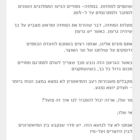
שוטפים למחזות. במחזה- מסויים הגיעו התמלוגים השונים
למחבר ולמתרגמים עד ל-20%
מעלות המחזה, דבר שהורס את המחזה ומראש מצביע על כך
שיהיה גרעון. כאשר יש גרעון
אתם פונים אלינו, אנחנו רצים בשמכם לוועדת הכספים
ודופקים על שולחנו של שר האוצר.
כאשר הגרעון הזה נובע מכך שצריך לשלם למתרגם מסויים
סכום גדול כל כך, כשהשחקנים
מקבלים משכורות רעב והתיאטרון לא נמצא במצב הנוח ביותר
- חצדק יוצא נפגע.
מר שלו, ארזה יכול להסביר לנו איך זה פועל?
אי שלו;
אנחנו לא צד לנושא הזה. יש סדר שנקבע בין התיאטרונים
לבין היוצרים ועל-פיו