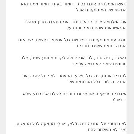
נושא התמלוגים איננו כל כך חמור בעיני, חמור ממנו הוא
הנושא של המוסיקאים אבל
את המלחמה צריך לנהל ביחד. אני היהידה מבין מנהלי
התיאטראות שסירבתי לחתום על
חוזה עם מוסיקאים כי יש שם גזל אמיתי. ראשית, יש היום
הרבה רוסים שאינם חברים
באיגוד, וזה טוב, לכן אני יכולה לקדם אותם; שנית, אלה
סכומים שאני לא רוצה אפילו
להזכיר אותם, זה גזל ופשע. הקאמרי לא יכול להזיז את
הכבש ה-16 בגלל הסכומים של
איגודי המפיקים. אם אנחנו מוכנים לשלם אז מדוע שלא
ידרשו?
לא חתמתי על החוזה וזה נפלא, יש לי מוסיקה לכל ההצגות
ואני לא משלמת להם