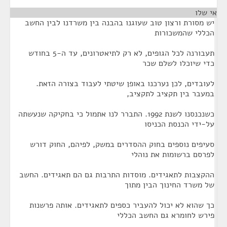
אי שלו
¶
יש מסורת ורצון טוב שעוגנו בהבנה בין משרדנו לבין החשב
הכללי שהמשכורות
תעבורנה לכל הגופים, לא רק לתיאטרונים, עד ה-5 בחודש
כדי שיוכלו לשלם שכר
לעובדים, לכן נערכנו באופן שיטתי לעבוד בצורה הזאת.
במעבר בין תקציב לתקציב,
כשנכנסנו לשנת 1992. התברר לנו אתמול כי בחקיקה שנעשתה
על-ידי הכנסת הכניסו
סעיפים נוספים בחוק ההסדרים במשק, לפיהם, החוק דורש
לפרסם ברשומות את נוהלי
ההקצבות לתאגידים. מוסדות התרבות גם הם תאגידים. החשב
של משרד החינוך הבין מתוך
כך שהוא לא יכול להעביר כספים לתאגידים. אותה פרשנות
פירש לחומרא גם החשב הכללי