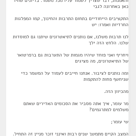
והאמנות, דבר שצריך לשמור עליו מכל משמר. בדיונים שחיו
כאן באחרונה לגבי
התקציבים הייחודיים בתחום התרבות והחינוך, קמו המפלגות
החרדיות ואמרו: יש
לנו תרבות משלנו, אם נותנים לתיאטרונים שיתנו גם למוסדות
שלנו. הלחץ הזה ילך
ויחריף ואני פוחד שיהיו מגמות של התערבות גם ברפרטואר
של התיאטרונים, מה מציגים
ומה נותנים לציבור. אנחנו חייבים לעמוד על המשמר כדי
שניחשף פחות להתקפות
מהכיוון הזה.
מר עומר, איך אתה מסביר את הסכומים האדירים שאתם
משלמים למתרגמים?
שי עומר;
המצב הקיים מתמשך שנים רבות ואינני זוכר מניין זה התחיל.