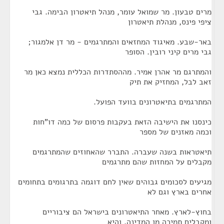
מרים טבעון. מר שמואל עומר, מנהל תיאטרון הבימה. גבי
ציפי פינס, מנהלת תיאטרון
באר-שבע. מאיגוד המחזאים והמתרגמים - מר דן אלמגור;
גבי מרים קיני רובין. הסופר
והמתרגם מר אהרן אמיר. מההסתדרות הכללית נמצא כאן מר
זאב לבל, המחזיק את תיק
המתרגמים בתיאטרונים בוועד הפועל.
כינסנו את הישיבה הזאת בעקבות פרסום של כמה דו"חות
וכמה מאזנים של מספר
תיאטראות בשנה שעברה. התברר שהאחוזים שהמתרגמים
מקבלים על המחזות שהם מתרגמים
מגיעים לסכומים גבוהים שאין לחם דוגמה בתרגומים בתחומים
אחרים בארץ וגם לא
בחוץ-לארץ. מאחר התיאטרונים בישראל הם ציבוריים
ומקבלים תמיכה מן המדינה, והיא