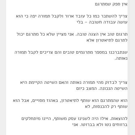
אין ספק שמתרגם
צריך להשתכר כמו כל עובד ארור ולקבל תמורה יפה כי הוא
עושה עבודה חשובה - בלי
תרגום טוב אין הצגה טובה. אני מציין שלא כל מתרגם יכול
לתרגם לתיאטרון אלא
שנתברכנו במספר מתרגמים טובים והם צריכים לקבל תמורה
נאותה.
צריך לבדוק מהי תמורה נאותה והאם השיטה הקיימת היא
השיטה הנכונה. המצב כיום
הוא שהמתרגם הוא שותף לתיאטרון, באהוז מסויים, אבל הוא
שותף רק להכנסות, לא
להוצאות. אילו היה לשנינו עסק משותף, היינו מיתחלקים
ברווחים נטו ולא בברוטו. אני