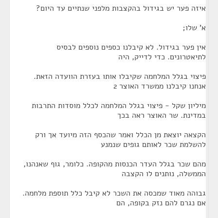
איזה פער יש בגידול בהקצבות מלפני שנתיים עד היום?
א' שלו;
אין פער בגידול. לא קיבלנו כספים נוספים לבסיס
לתיאטרונים. כדי לדייק, היה
פיצוי בגלל המלחמה שקיבלו אותו בעזרת הוועדה הזאת.
אנחנו קיבלנו ממשרד האוצר 2
מיליון שקל - פיצוי בגלל המלחמה לכלל מוסדות התרבות
במדינת. שר האוצר ראה בכך
הקצאה יוצאת מן הכלל ואמר שהכסף הזה מיועד אך ורק
להשלמת שכר לאותם גופים שנמנע
מהם שכר בגלל העדר הכנסות מהקופה. כלומר, גוף שאנהנו,
הממשלה, נותנים לו הקצבה
גבוהה מאוד שמכסה את השכר לא קיבל כלל תוספת מלחמה.
אם נגרם להם נזק בקופה, הם