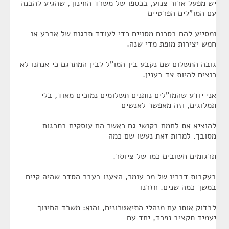
יש מפעל ארור צנוע, בכספו של משרד החינוך, שהגיע להבנה
עם המו"לים הפרטיים
ומסייע להם בסכום מסויים כדי לעודד תרגום של ארבע או
חמש יצירות מופת מדי שנה.
גובה התשלום שם נקבע בין המו"ל לבין המתרגם כי אנחנו לא
רוצים להיות צד בענין.
אני יודע שהמו"לים נותנים תשלומים נמוכים מאוד, בלי
תמלוגים, וזה מאפשר לאנשים
להוציא את לחמם בקושי גם כאשר הם עוסקים בתרגום
מסובך. למרות זאת נעשו שם כמה
תרגומים חשובים כמו של ציוסר.
בעקבות דבריו של מר עומר, הצענו בעבר הסדר שהיה קיים
במשך כמה שנים. חזרנו
לבדוק אותו עם מנהלי התיאטרונים, והוא: משרד החינוך
יעמיד תקציב נפרד, יחד עם