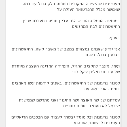
מעוניינים שהיצירה המקורית תתפוס חלק גדול עד כמה
שאפשר מכלל הרפרטואר העולה על
במותינו. התמלוג החריג הזה עדיין תופס במערכת שבין
התיאטרונים לבין המחזאים
בארץ.
אני יודע שאנחנו נמצאים במצב של משבר קשה, התיאטרונים
בגרעון גדול. בשנת
1991. מעבר לתקציב הרגיל, העמידה המדינה הקצבה מיוחדת
של עוד 10 מיליון שקל כדי
לסגור גרעונות של התיאטרונים. בשנים קודמות עשו מאמצים
דומים. אני רואה את
עמדתם של שר האוצר ושר החינוך ואני מתרשם שממשלת
ישראל לא תעמיד כספים נוספים
לסגור גרעונות וכל מוסד יצטרך לעבוד עם הכספים הריאליים
העומדים לרשותו; אם הוא