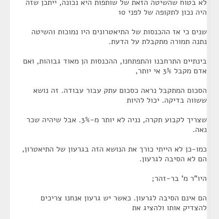
לא בטוח שהשיטה הזאת של שותפות היא נכונה, ייתכן שזה
היה נכון לתקופה של לפני 10
שנים כי אז ההכנסות של התיאטרונים היו נמוכות והשיטה
נתנה תמורה מתקבלת על הדעת.
בינתיים התרחבנו והתפתחנו, ההכנסות הן מאוד גבוהות, ואם
אדם מקבל 3% אי יותר,
הסכום המתקבל נראה כסכום עתק עבור עבודה. זה נושא
ששווה בדיקה. יכול להיות
שצריך לקבוע תקרה, נניה לא יותר מ-3%. אבל שיהיה שכר
נאה.
כמו-כן לא הייתי כורך את הנושא הזה בגרעון של התיאטרון,
הם לא הסיבה לגרעון.
היו"ר מ' בר-זהר;
הם אינם הסיבה לגרעון. כאשר יש גרעון אנחנו צריכים
להצדיק אותו ולהציג את