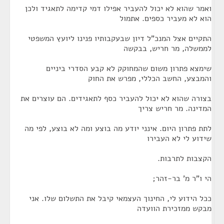
ואמר שהוא לא יכול להעביר אפילו דמי קדימה לתאגיד ולכן
הוא לא מעביר כספים. אתמול
התקיים אצל המנכ"ל דיון שבעקבותיו פנינו ליועץ המשפטי
לממשלה, מר חריש, בבקשה
שימצא פתרון משום שהמחוקק לא קבע הסדרי ביניים
והמבצע, החשב הכללי, מפרש את החוק
בצורה שהוא לא יכול להעביר כסף לתאגידים. הם עוצרים את
המדינה. מר חריש צריך
לתת פתרון היום. אינני יודע מה בוצע ומה לא בוצע, לפי מה
שידוע לי לא העבירו
הקצבות לתרבות.
הי ו"ר מ' בר-זהר;
ככל הידוע לי, החינוך העצמאי קיבל את התשלום שלו. אני
מבקש ממזכירת הוועדה