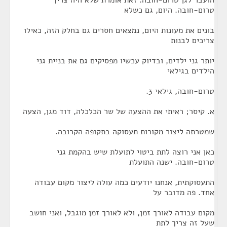
הועבר לגן טרום-חובה. זאת אומרת שלא היה צריך
טרום-חובה. היום, גם כשלא
בונים את מעונות היום, נמצאים חסרים גם בחלק הזה, כאילו
צריכים לבנות
יותר גני ילדים, ובדיוק עכשיו מפסיקים גם את בניית גני
הילדים בגילאי
טרום-חובה, גילאי 3.
א. קיסר; ראיתי את ההצעה של שר הכלכלה, דוד מגן, הצעה
שמטרתה ליצור מקורות תעסוקה בתקופה הקרובה.
כאן אני רוצה לתת ביטוי לתועלת שיש בהקמת גני
טרום-חובה. ישנה התועלת
התעסוקתית, אנחנו יודעים כמה עולה ליצור מקום עבודה
אחד. פה מדובר על
מקום עבודה לאורך זמן, ולא לאורך זמן מוגבל, ואני חושב
שעל זה צריך לתת