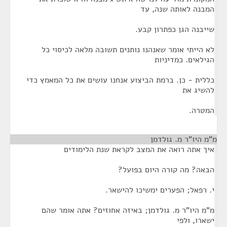
המבנה לאותה שנה, עד
שייבנה הגן כפתרון קבע.
לא הייתי אומר שאנהנו נותנים תשובה מלאה לכיסוי כל
הגילאים. כמדיניות
כללית - כן. ברמת הביצוע אנחנו עושים את כל המאמץ כדי
להשיג את
המטרה.
מ"מ היו"ר מ. גולדמן
¶
איך אתה רואה את המצב לקראת שנת הלימודים
הבאה? מה קורה היום בפועל?
י. רפאל; הפערים ימשיכו להישאר.
מ"מ היו"ר מ. גולדמן; באיזה אחוזים? אתה אומר שהם
ישארו, ולפי