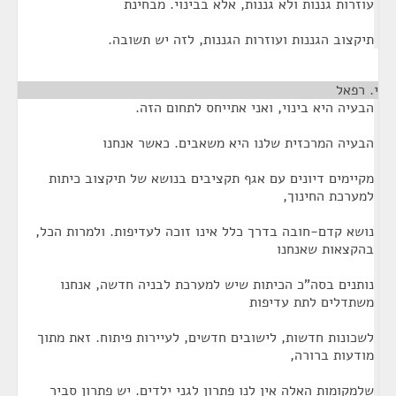
עוזרות גננות ולא גננות, אלא בבינוי. מבחינת
תיקצוב הגננות ועוזרות הגננות, לזה יש תשובה.
י. רפאל
¶
הבעיה היא בינוי, ואני אתייחס לתחום הזה.
הבעיה המרכזית שלנו היא משאבים. כאשר אנחנו
מקיימים דיונים עם אגף תקציבים בנושא של תיקצוב כיתות
למערכת החינוך,
נושא קדם-חובה בדרך כלל אינו זוכה לעדיפות. ולמרות הכל,
בהקצאות שאנחנו
נותנים בסה"כ הכיתות שיש למערכת לבניה חדשה, אנחנו
משתדלים לתת עדיפות
לשכונות חדשות, לישובים חדשים, לעיירות פיתוח. זאת מתוך
מודעות ברורה,
שלמקומות האלה אין לנו פתרון לגני ילדים. יש פתרון סביר