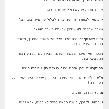
של יחידות גן. השאלה היא אם זה כולל
טרום-חובה או לא כולל טרום-חובה.
י. פתאי; לכאורה זה היה צריך לכלול טרום-חובה, אבל
מאחר שהכסף לא עודכן על-ידי משרד האוצר,
היות שהכסף לא היה שלנו אלא של משרד החינוך, משרד
החינוך העביר לנו את
הכסף, ואין סיכוי שבמשך השנה יעבירו לנו את העידכון
התקציבי בשל
התייקרויות. לכן אנחנו נבנה בנצרת רק 2 כיתות חובה.
מ"מ היו"ר מ. גולדמו; המיכרז האחרון שיצא, האם הוא כולל
רק חובה?
פ. עזרו; רובו חובה.
י. פתאי; לפיכך, בשנה הבאה בכלל לא נבנה, אלא יבנה