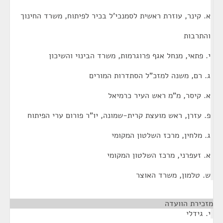
א. קינר, עוזרת ראשית לסמנכי'ל בכיר לפיתוח, משרד החינוך
והתרבות
י. פתאי, מנחל אגף פרוגרמות, משרד הבינוי והשיכון
ג. רם, משנה למזכ"ל הסתדרות המורים
א. קיסר, מ"מ ראש העיר כרמיאל
פ. עזרן, ראש מועצת קרית-שמונה, יו"ר פורום ערי הפיתוח
ג. מלחין, מרכז השלטון המקומי
א. זעפרני, מרכז השלטון המקומי
ש. טלמון, משרד האוצר
מזכירת הוועדה
¶
י. גידלי