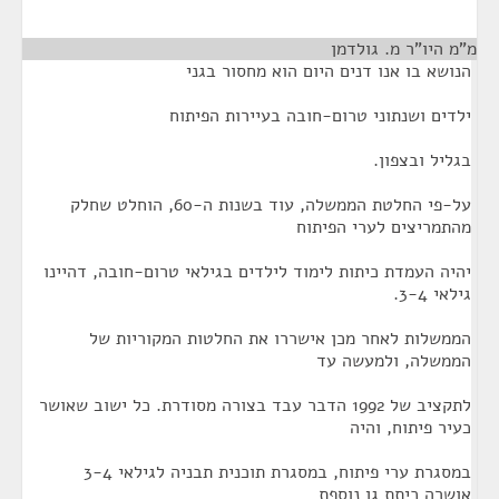
מ"מ היו"ר מ. גולדמן
¶
הנושא בו אנו דנים היום הוא מחסור בגני
ילדים ושנתוני טרום-חובה בעיירות הפיתוח
בגליל ובצפון.
על-פי החלטת הממשלה, עוד בשנות ה-60, הוחלט שחלק
מהתמריצים לערי הפיתוח
יהיה העמדת כיתות לימוד לילדים בגילאי טרום-חובה, דהיינו
גילאי 3-4.
הממשלות לאחר מכן אישררו את החלטות המקוריות של
הממשלה, ולמעשה עד
לתקציב של 1992 הדבר עבד בצורה מסודרת. כל ישוב שאושר
כעיר פיתוח, והיה
במסגרת ערי פיתוח, במסגרת תוכנית תבניה לגילאי 3-4
אושרה כיתת גן נוספת