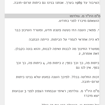
הציבור עד 1989 בערך. אנחנו בנינו גם כיתות טרום-חובה.
מ"מ היו"ר מ. גולדמו
¶
הוצאתם מיכרז לפני כחודש.
י. פתאי; השנה הזו נעשה פטנט חדש, ומשרד השיכון כבר
לא היה אחראי לגמרי על הכיתות. הייתה הכתבה
ממשרד החינוך מה לבנות ואיפה לבנות, והוא בונה כקבלן.
זאת אומרת, 2
כיתות פה, כך וכך כסף; 2 כיתות פה, 4 כיתות פה, כך וכך
כסף. אין לנו גם
זכות החלטה בכלל. לפיכך השנה כמעט שלא בנינו כיתות
טרום-חובה.
מ"מ היו"ר מ. גולדמו; ראיתי שבמחוז הצפון לפני 3 שבועות
יצא מיכרז