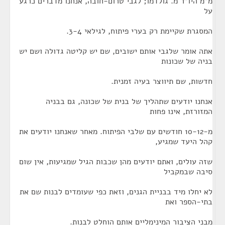
מ"מ היו"ר מ. גולדמו; לגבי טרום-חובה, אנחנו מדברים כרגע
על
המסגרת שקיימת רק בערי פיתוח, לגילאי 3-4.
אתה אומר שלגבי אותם ישובים, שם יש קליטה גדולה ושם יש
בניה של שכונות
חדשות, שם תיווצר בעיה זמנית.
אנחנו יודעים שתהליך של בנית של שכונה, גם בבניה
המזורזת, אינו פחות
מ-10-12 חודשים עם שלבי הפיתוח. מאחר שאנחנו יודעים את
קהל היעד שמגיע,
שזה עולים, ואתם יודעים מהן שכבות הגיל שמגיעות, אין שום
סיבה שבמקביל
לא יחלו מיד בבניית הגנים, וזאת כפי שעומדים לבנות שם את
בתי-הספר ואת
מבני הציבור המינימליים אותם הוחלט לבנות.