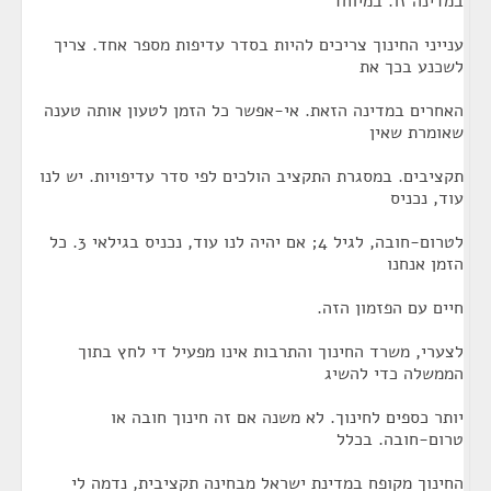
במדינה זו. במיוחד
ענייני החינוך צריכים להיות בסדר עדיפות מספר אחד. צריך
לשכנע בכך את
האחרים במדינה הזאת. אי-אפשר כל הזמן לטעון אותה טענה
שאומרת שאין
תקציבים. במסגרת התקציב הולכים לפי סדר עדיפויות. יש לנו
עוד, נכניס
לטרום-חובה, לגיל 4; אם יהיה לנו עוד, נכניס בגילאי 3. כל
הזמן אנחנו
חיים עם הפזמון הזה.
לצערי, משרד החינוך והתרבות אינו מפעיל די לחץ בתוך
הממשלה כדי להשיג
יותר כספים לחינוך. לא משנה אם זה חינוך חובה או
טרום-חובה. בכלל
החינוך מקופח במדינת ישראל מבחינה תקציבית, נדמה לי