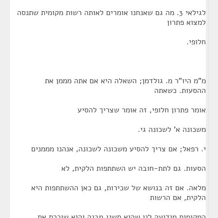
לגילאי 3. מה גם שאנחנו אומרים לאותה רשות מקומית שתנסה
למצוא פתרון
חלופי.
מ"מ היו"ר מ. גולדמן; השאלה היא אם אתה מממן את
ההסעות. כשאתה
אומר פתרון חלופי, זה אומר שצריך להסיע
משכונה א' לשכונה גי.
י. רפאל; אם צריך להסיע משכונה לשכונה, אנהנו מממנים
הסעות. גם לתת-חובה יש השתתפות הלקית, לא
מלאה. אם זה בנושא של שכירות, גם כאן ההשתתפות היא
הלקית, אם הרשות
המקומית מודיעה לנו שהיא תשיג מבנה והיא שוכרת את