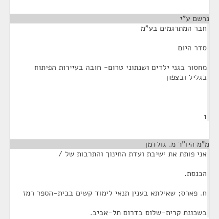
נרשם ע"י
¶
חבר המתרגמים בע"מ
סדר היום
מחסור בגני ילדים ושנתוני טרום- חובה בעיירות הפיתוח
בגליל ובצפון
1
מ"מ היו"ר מ. גולדמן
¶
אני פותת את ישיבת ועדת החינוך והתרבות של /
הכנסת.
ח. פארס; שאילתא בענין תנאי לימוד קשים בבית-הספר רמז
בשכונת קרית-שלוס בדרום תל-אביב.