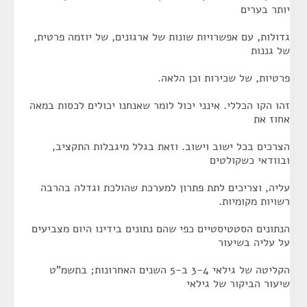
יותר בערים
גדולות, עם אפשרויות שונות של ארגונים, של יוזמה פרטית,
של גננות
פרטיות, של שכירות וכן הלאה.
זהו הקו הכללי. אינני יכול לומר שאנחנו יכולים לכסות במאה
אחוז את
הצרכים בכל ישוב וישוב. וזאת בגלל מיגבלות התקציב,
ובוודאי כשקולטים
עליה, וצריכים לתת פתרון למערכת שהולכת וגדלה בהרבה
רשויות מקומיות.
הנתונים הסטטיסטיים כפי שהם נתונים בידינו היום מצביעים
על עליה בשיעור
הקליטה של גילאי 3-4 ב-5 השנים האחרונות; בתשמ"ט
שיעור הביקור של גילאי