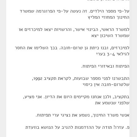
על-פי מספר הילדים. זה נעשה על-פי הפרוגרמה שמשרד
החינוך המחוזי המליץ
למשרד הראשי, הבינוי אישר, והרשויות יצאו למיכרזים או
שמשרד השיכון יצא
למיכרזים, ובנו כיתת גן טרום-חובה. בכך השלימו את החסר
לגילאי 3-4 בערי
הפיתוח ובאיזורי הפיתוח.
התבשרנו לפני מספר שבועות, לקראת תקציב 1992,
שלטרום-חובה אין כיסוי
בתקציב, ולכן אנחנו מקיימים היום את הדיון. אני מציע,
שלפני שנשמע את
אנשי משרד החינוך, נשמע את נציגי ערי תפיתוח.
פ. עזרו! תודה על ההזדמנות להגיב על הנושא בוועדת