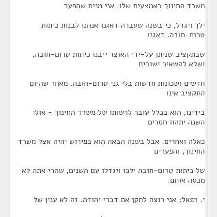
משרד החינוך באמצעים שלו. אני מניח שהפער
ילך ויגדל, כי בשנה שעברה דאגנו אנחנו לבנות כיתות
טרום-חובה. דאגנו
שבתקציב שניתן על-ידי האוצר ייבנו כיתות טרום-חובה,
ושלא להשאיר ישובים
חדשים ושכונות חדשות בלי גני טרום-חובה. מאחר שהיום
התקציב אינו
בידינו, הוא בכלל עובר לרשותו של משרד החינוך - אולי
השנה יתהוו חסרים
כאלה ואחרים. אבל בשנה הבאה הוא בפירוש יהיה אצל משרד
החינוך, והפערים
של כיתות טרום-חובה ילכו ויגדלו עם השנים, שהרי אתה לא
מכסה אותם.
י. רפאל; אני רוצה לתקן את דברי יהודה. זה לא ענין של