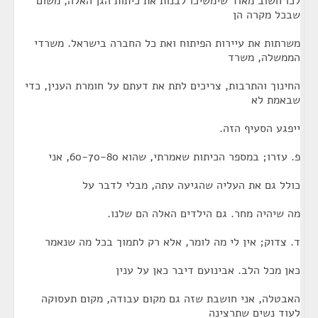
לכו חשוב מאוד שימשיכו לבנות את כיתות הגן האלה, משום
שבכל מקרה הן
משרתות את עיירות הפיתוח ואת כל החברה בישראל. משרדי
הממשלה, משרד
החינוך והתרבות, צריכים לתת את דעתם על חומרת הענין, כדי
שבאמת לא
ייפגע הסעיף הזה.
פ. עזרו; במספר הכיתות שאמרתי, שהוא 60-70-80, אני
כולל גם את העליה שהגיעה עתה, מבלי לדבר על
מה שיהיה מחר. גם הילדים האלה הם שלנו.
ד. צדוק; אין לי מה לומר, אלא רק לתמוך בכל מה שנאמר
כאן מכל הלב. אבינועם דיבר כאן על ענין
האבטלה, אני חושבת שזה גם מקום עבודה, מקום תעסוקה
לעוד נשים שתרצינה