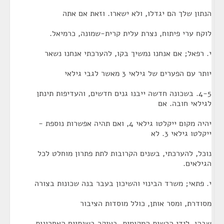
הנתון שלך הם יגדלו, ולא ישארו. וזאת אם אתה
לוקח ערי פיתוח, נצרת עלית קרית-שמונה, כרמיאל.
י. רפאל; אם אנחנו נמשיך בקו, להערכתי אנחנו נשאר
יותר עם הפערים של גילאי 3 מאשר לגבי גילאי
4-5. בשכונה חדשה ייבנו גנים חדשים, והעדיפות תינתן
לגילאי חובה. אם
יהיה מקום ייקלטו גילאי 4, ואם תהיה אפשרות נוספת -
ייקלטו גילאי 3. לא
נוכל, להערכתי, בשנים הקרובות לתת פתרון מוחלט לכל
הגילאים.
י. פתאי; משרד הבינוי והשיכון בעבר בנה שכונות בצורה
מסודרת, ומסר אותן, כולל מוסדות הציבור
שבהן, לידי הרשות המקומית. בעיקר בשנתיים האחרונות,