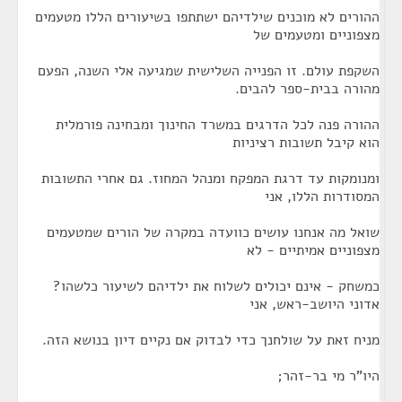
ההורים לא מוכנים שילדיהם ישתתפו בשיעורים הללו מטעמים
מצפוניים ומטעמים של
השקפת עולם. זו הפנייה השלישית שמגיעה אלי השנה, הפעם
מהורה בבית-ספר להבים.
ההורה פנה לכל הדרגים במשרד החינוך ומבחינה פורמלית
הוא קיבל תשובות רציניות
ומנומקות עד דרגת המפקח ומנהל המחוז. גם אחרי התשובות
המסודרות הללו, אני
שואל מה אנחנו עושים כוועדה במקרה של הורים שמטעמים
מצפוניים אמיתיים - לא
כמשחק - אינם יכולים לשלוח את ילדיהם לשיעור כלשהו?
אדוני היושב-ראש, אני
מניח זאת על שולחנך כדי לבדוק אם נקיים דיון בנושא הזה.
היו"ר מי בר-זהר;