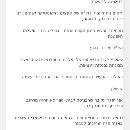
בנושא של רעשים,
זיהום אוויר וכוי, ודו"ח של יועצים לאקוסטיקה לפיהם; לא
ייגרם כל נזק, לדעתם,
מבחינת הרעש בזמן הקמת החניון וגם לא בזמן הפעלתו
השוטפת.
היו"ר מי בר-זהר;
שאלתי לגבי הבטיחות של הילדים המתרוצצים שם כאשר
מכוניות נכנסות ויוצאות,
לא לגבי הרעש, הזיהום והריחות שהם בעיה בפני עצמה.
גי טל;
אני חוזר על כך שהכניסה לבית-ספר לא תהיה מרחוב
פרישמן. גם חניון כלל
נמצא ברחוב שחוצים אותו וזו אותה סכנה לתלמידים שגרים
באזור הזה וצריכים לעבור