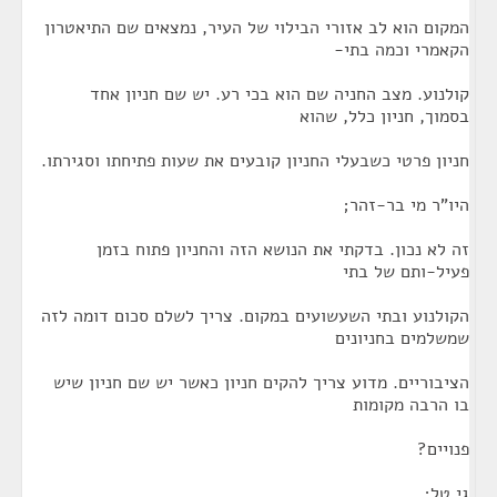
המקום הוא לב אזורי הבילוי של העיר, נמצאים שם התיאטרון
הקאמרי וכמה בתי-
קולנוע. מצב החניה שם הוא בכי רע. יש שם חניון אחד
בסמוך, חניון כלל, שהוא
חניון פרטי כשבעלי החניון קובעים את שעות פתיחתו וסגירתו.
היו"ר מי בר-זהר;
זה לא נכון. בדקתי את הנושא הזה והחניון פתוח בזמן
פעיל-ותם של בתי
הקולנוע ובתי השעשועים במקום. צריך לשלם סכום דומה לזה
שמשלמים בחניונים
הציבוריים. מדוע צריך להקים חניון כאשר יש שם חניון שיש
בו הרבה מקומות
פנויים?
גי טל;