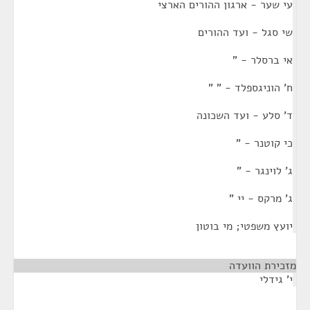
עי שער - ארגון ההורים הארצי
שי סגל - ועד ההורים
אי ברסלר - "
ח' הוניגספלד - " "
ד' סלע - ועד השכונה
כי קוטנר - "
ג' לוינגר - "
ג' מרקס - יי "
יועץ משפטי; מי בוטון
מזכירת הוועדה
¶
י' גידלי