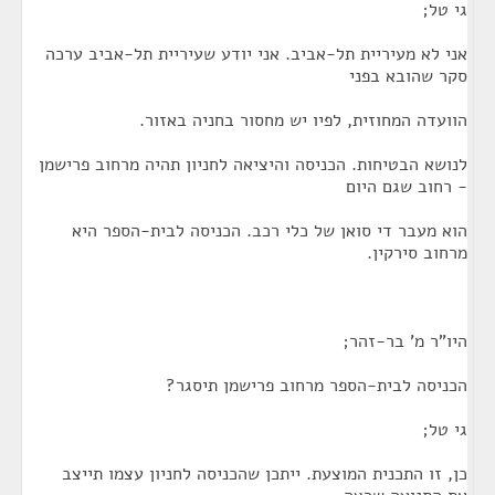
גי טל;
אני לא מעיריית תל-אביב. אני יודע שעיריית תל-אביב ערכה
סקר שהובא בפני
הוועדה המחוזית, לפיו יש מחסור בחניה באזור.
לנושא הבטיחות. הכניסה והיציאה לחניון תהיה מרחוב פרישמן
- רחוב שגם היום
הוא מעבר די סואן של כלי רכב. הכניסה לבית-הספר היא
מרחוב סירקין.
היו"ר מ' בר-זהר;
הכניסה לבית-הספר מרחוב פרישמן תיסגר?
גי טל;
כן, זו התכנית המוצעת. ייתכן שהכניסה לחניון עצמו תייצב