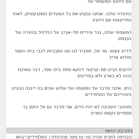
עם היועץ המשפטי של
הוועדה שלנו. אנחנו ננקוט את כל הצעדים המתבקשים, לאהר
התייעצות עם היועץ
המשפטי שלנו, נגד עיריית תל-אביב על הזלזול בוועדה של
הכנסת.
לדיון עצמו. מר טל, תסביר לנו מה התכניות לגבי בית-הספר
ומדוע צריך
להקים הניון תת-קרקעי דווקא תחת בית-ספר, דבר שאיננו
נהוג לא בארץ ולא במדינות
הים. אינני מדבר על התקופה של שלוש שנים בה ייבנה ההניון
כשהייהם של התלמידים
ותושבי השכונה לא יהיו היים, אני מדבר גם על הזמן בו
תסתיים הקמת החניון
בסביבה הזאת
¶
הכניסה לחניון תהיה 15-10 מטר מהרמזור; התלמידים יבואו