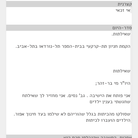
קצרנית
¶
אי זכאי
סדר-היום
¶
שאילתות.
הקמת חניון תת-קרקעי בבית-הספר תל-נורדאו בתל-אביב.
שאילתות
היו"ר מי בר-זהר;
אני פותח את הישיבה . גב' נסים. אני מחזיר לך שאילתח
שחגשתי בענין ילדים
שסולקו מהכיתות בגלל שהוריהם לא שילמו בעד חינוך אפור.
הילדים הועברו לכיתות
אחרות. התשובה שקיבלתי מכם היא
¶