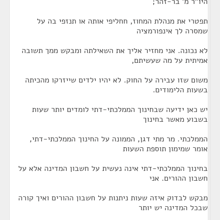
היו"ר מ' בר-זהר;
תפטרי את מנהלת המחוז, חחליפי אותה או תנזפי בה על
שמסרה לך אינפורמציה
לא נכונה. אני מחזיר אליך את השאילתה ומבקש ממך תשובה
אמיתית על מה שעשיתם,
משום שזו עבירה על החוק. לא יהיו ילדים שייזרקו מהכיתה
בשעות הלימודים.
יש כאן ידיעה שבחינוך הממלכתי-דתי לומדים יותר שעות
בשבוע מאשר בחינוך
הממלכתי. מר מתי דגן, הממונה על החינוך הממלכתי-דתי,
אומר שמימון תוספת השעות
בחינוך הממלכתי-דתי אינה נעשית על חשבון המדינה אלא על
חשבון ההורים. אני
מבקש לבדוק איזה שעות ניתנות על חשבון ההורים ואיך קורה
שבכל המדינה יש יותר