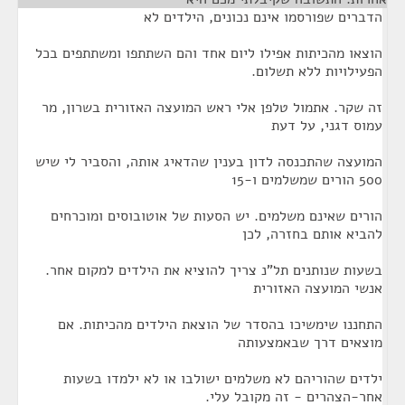
הדברים שפורסמו אינם נכונים, הילדים לא
הוצאו מהכיתות אפילו ליום אחד והם השתתפו ומשתתפים בכל
הפעילויות ללא תשלום.
זה שקר. אתמול טלפן אלי ראש המועצה האזורית בשרון, מר
עמוס דגני, על דעת
המועצה שהתכנסה לדון בענין שהדאיג אותה, והסביר לי שיש
500 הורים שמשלמים ו-15
הורים שאינם משלמים. יש הסעות של אוטובוסים ומוכרחים
להביא אותם בחזרה, לכן
בשעות שנותנים תל"נ צריך להוציא את הילדים למקום אחר.
אנשי המועצה האזורית
התחננו שימשיכו בהסדר של הוצאת הילדים מהכיתות. אם
מוצאים דרך שבאמצעותה
ילדים שהוריהם לא משלמים ישולבו או לא ילמדו בשעות
אחר-הצהרים - זה מקובל עלי.