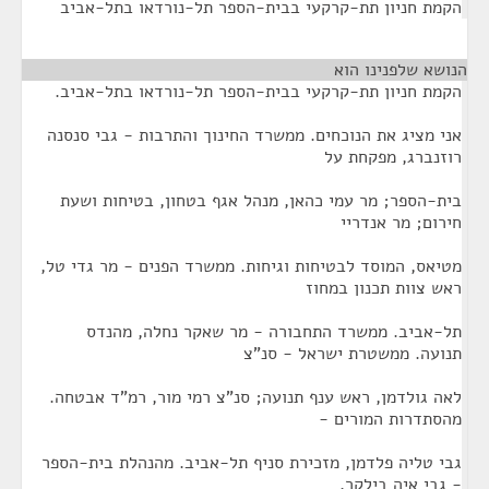
הקמת חניון תת-קרקעי בבית-הספר תל-נורדאו בתל-אביב
הנושא שלפנינו הוא
¶
הקמת חניון תת-קרקעי בבית-הספר תל-נורדאו בתל-אביב.
אני מציג את הנוכחים. ממשרד החינוך והתרבות - גבי סנסנה
רוזנברג, מפקחת על
בית-הספר; מר עמי כהאן, מנהל אגף בטחון, בטיחות ושעת
חירום; מר אנדריי
מטיאס, המוסד לבטיחות וגיחות. ממשרד הפנים - מר גדי טל,
ראש צוות תכנון במחוז
תל-אביב. ממשרד התחבורה - מר שאקר נחלה, מהנדס
תנועה. ממשטרת ישראל - סנ"צ
לאה גולדמן, ראש ענף תנועה; סנ"צ רמי מור, רמ"ד אבטחה.
מהסתדרות המורים -
גבי טליה פלדמן, מזכירת סניף תל-אביב. מהנהלת בית-הספר
- גבי איה בילקר,