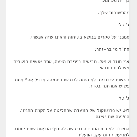
כך זה משתמע
מהתשובות שלך.
ג' טל;
סמכנו על סקרים בנושא בטיחות וראינו שזה אפשרי.
היו"ר מי בר-זהר;
אני חוזר ושואל. מביאים בפניכם הצעה, אתם אנשים חושבים
ויש לכם בוודאי
רגישות ציבורית. לא היתה לכם שום תמיהה או פליאה? אתם
פשוט אמרתם; בסדר.
ג' טל;
לא. יש פרוטוקול של הוועדה שהחליטה על הקמת החניון.
הופיעה שם נציגת
המשרד לאיכות הסביבה וביקשה להוסיף הוראות שתתייחסנה
למניעת זיהום עקב הפעלת