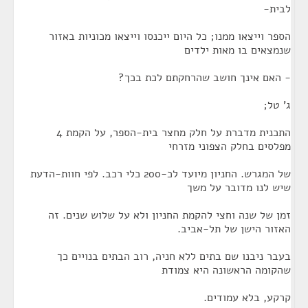
לבית-
הספר וייצאו ממנו; כל היום ייכנסו וייצאו מכוניות באזור
שנמצאים בו מאות ילדים
- האם אינך חושב שהרחקתם לכת בכך?
ג' טל;
התכנית מדברת על חלק מחצר בית-הספר, על הקמת 4
מפלסים בחלק הצפוני מזרחי
של המגרש. החניון מיועד לכ-200 כלי רכב. לפי חוות-הדעת
שיש לנו מדובר על משך
זמן של שנה וחצי להקמת החניון ולא על שלוש שנים. זה
האזור הישן של תל-אביב.
בעבר ניבנו שם בתים ללא חניה, רוב הבתים בנויים כך
שהקומה הראשונה היא צמודת
קרקע, בלא עמודים.