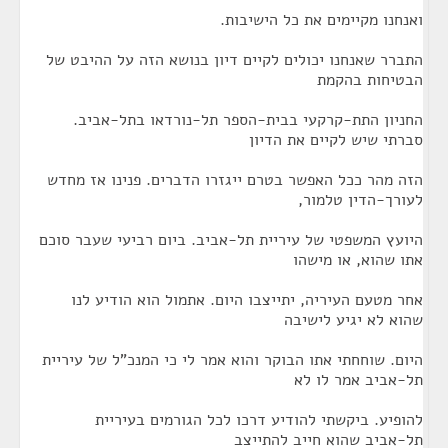
ואנחנו מקיימים את כל הישיבות.
התברר שאנחנו יכולים לקיים דיון בנושא הזה על ההיבט של
הבטיחות בהקמת
החניון התת-קרקעי בבית-הספר תל-נורדאו בתל-אביב.
סברתי שיש לקיים את הדיון
הזה מהר ככל האפשר בטרם ייגזרו הדברים. פנינו אז מחדש
לעורך-הדין טלמור,
היועץ המשפטי של עיריית תל-אביב. ביום רביעי שעבר סוכם
אתו שהוא, או מישהו
אחר מטעם העיריה, יתייצבו היום. אתמול הוא הודיע לנו
שהוא לא יגיע לישיבה
היום. שוחחתי אתו הבוקר והוא אמר לי כי המנכ"ל של עיריית
תל-אביב אמר לו לא
להופיע. ביקשתי להודיע דרכו לכל הגורמים בעיריית
תל-אביב שהוא חייב להתייצב