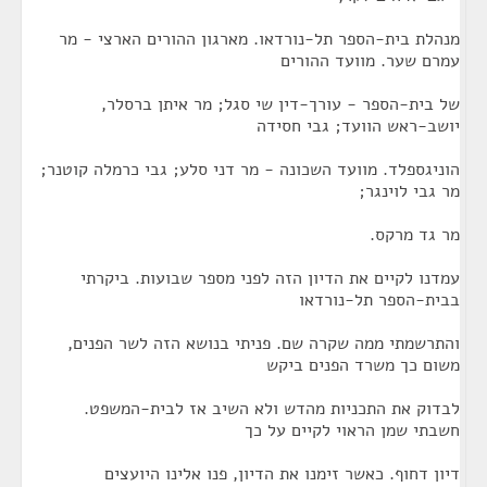
מנהלת בית-הספר תל-נורדאו. מארגון ההורים הארצי - מר
עמרם שער. מוועד ההורים
של בית-הספר - עורך-דין שי סגל; מר איתן ברסלר,
יושב-ראש הוועד; גבי חסידה
הוניגספלד. מוועד השכונה - מר דני סלע; גבי כרמלה קוטנר;
מר גבי לוינגר;
מר גד מרקס.
עמדנו לקיים את הדיון הזה לפני מספר שבועות. ביקרתי
בבית-הספר תל-נורדאו
והתרשמתי ממה שקרה שם. פניתי בנושא הזה לשר הפנים,
משום כך משרד הפנים ביקש
לבדוק את התכניות מהדש ולא השיב אז לבית-המשפט.
חשבתי שמן הראוי לקיים על כך
דיון דחוף. כאשר זימנו את הדיון, פנו אלינו היועצים