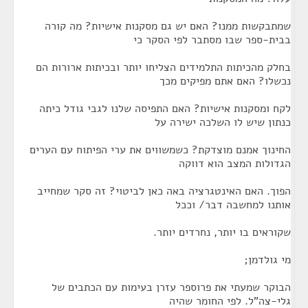
שמתבקשות ממנו? האם יש גם מסקנות אישיות? מה קורה
בבית-ספר שבו מסתבר לפי הסקר כי
בחלק מהכיתות התלמידים הצליחו יותר ובכיתות ארורות הם
נכשלו? האם אתם מפיקים מכך
לקח ומסקנות אישיות? האם התפיסה שלנו לגבי גודל כיתה
כנתון שיש לו השלכה ישירה על
החינוך אמנם מוצדקת? כשמשווים את ערי הפיתוח עם הערים
הגדולות המצב הוא דווקה
הפוך. האם האינטגרציה באה כאן לביטוי? זה סקר שמחייב
אותנו למחשבה דבר/ וככל
שקוראים בו יותר, נחרדים יותר.
מי גולדמן;
הבוקר שמעתי את פרוספר עזרן בעימות עם הכתבים של
גלי-צה"ל. לפי החומר שהיה