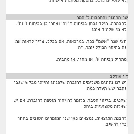
לא עוסקים כרגע בהסקת מסקנות אישיות.
שר החינוך והתרבות ז' המר
¶
להבהרה. הילד נבחן בכיתות ד' וה' ואחרי כן בכיתות ו' וח'.
לא מי שלימד אותו
חצי שנה "אשם" בכך, במרכאות, אם בכלל. צריך לראות את
זה בהיקף הכולל יותר, זה
מתחיל מכיתה א', או מהגן, או מהבית.
ז י אורלב
¶
יש לנו נתונים משלימים לחוברת שלפנינו והייתי מבקש שגבי
זהבה שש תעלה כמה
שקפים, בליווי הסבר, כלומר זה יהיה תוספת לחוברת. אם יש
שאלות מקצועיות ביחס
להבנת התוצאות, נמצאים כאן שני המומחים הטובים ביותר
כדי להשיב.