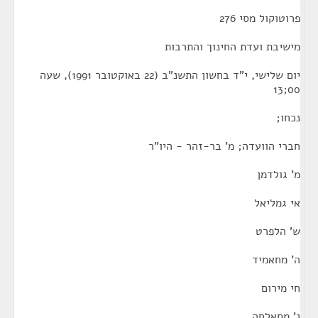
פרוטוקול מסי 276
מישיבת ועדת החינוך והתרבות
יום שלישי, י"ד בחשון התשנ"ב (22 באוקטובר 1991), שעה
00;13
נכחו;
חברי הוועדה; מ' בר-זהר - היו"ר
מ' גולדמן
אי גמליאל
ש' הלפרט
ה' מחאמיד
חי מירום
נ' מסאלחה