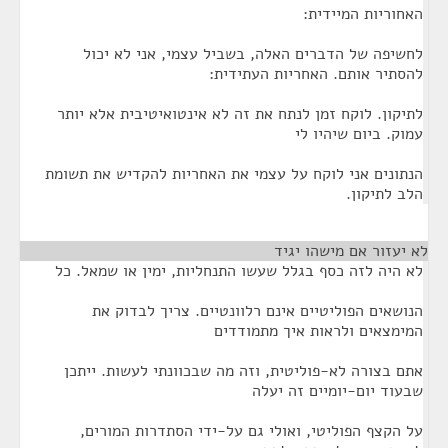
האחוריות המיידית:
לחשיפה של הדברים האלה, בשביל עצמי, אני לא יכול
להסתיר אותם. האחריות העתידית:
לתיקון. לוקח זמן לנתח את זה לא אינטואיטיבית אלא יותר
עמוק. ביום שיהיו לי
הנתונים אני לוקח על עצמי את האחריות להקדיש את תשומת
הלב לתיקון.
לא יעזור אם מישהו יגיד
¶
לא היה לזה כסף בגלל שעשו התנחליות, ימין או שמאל. כל
הנושאים הפוליטיים אינם רלוונטיים. צריך לבדוק את
המימצאים ולראות איך מתמודדים
אתם בצורה לא-פוליטית, וזה מה שבכוונתי לעשות. ייתכן
שבעוד יום-יומיים זה יעלה
על הקצף הפוליטי, ואולי גם על-ידי הסתדרות המורים,