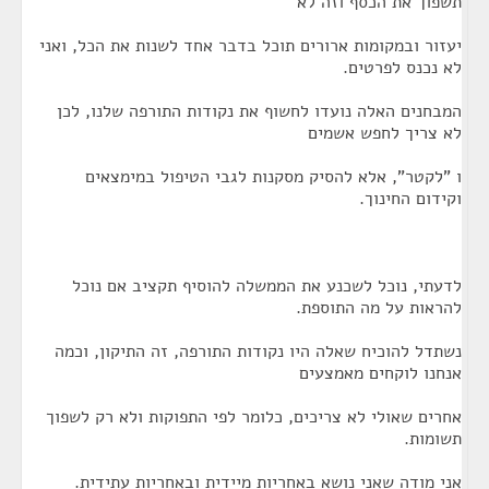
תשפוך את הכסף וזה לא
יעזור ובמקומות ארורים תוכל בדבר אחד לשנות את הכל, ואני
לא נכנס לפרטים.
המבחנים האלה נועדו לחשוף את נקודות התורפה שלנו, לכן
לא צריך לחפש אשמים
ו "לקטר", אלא להסיק מסקנות לגבי הטיפול במימצאים
וקידום החינוך.
לדעתי, נוכל לשכנע את הממשלה להוסיף תקציב אם נוכל
להראות על מה התוספת.
נשתדל להוכיח שאלה היו נקודות התורפה, זה התיקון, וכמה
אנחנו לוקחים מאמצעים
אחרים שאולי לא צריכים, כלומר לפי התפוקות ולא רק לשפוך
תשומות.
אני מודה שאני נושא באחריות מיידית ובאחריות עתידית.