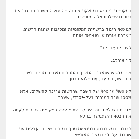
המקומית כי היא המחלקת אותם. מה עושה משרד החינוך עם
כספים שמלכתחילה מסומנים
לנושאי חינוך ברשויות המקומיות ומסיבות שונות הרשות
מעכבת אותם או מוציאה אותם
לצרכים אחרים?
ז י אורלב;
אני מדגיש שמשרד החינוך והתרבות מעביר מדי חודש
בחודשו, במועד, את מלוא הכסף.
לא %80 או %90 של השכר שהרשות צריכה להשלים, אלא
100% שכר המורים בעל-יסודי, שעבר
מדי חודש לשדרות. צר לנו שהמועצה המקומית שדרות לקחה
את הכסף והשתמשה בו לא
לצורכי המשכורות וכתוצאה מכך המורים אינם מקבלים את
שכרם. על-פי המצב המשפטי