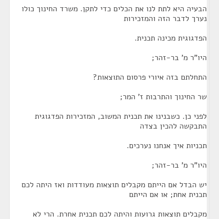
הבעיה היא לתת לנו את הכלים כדי לתקן. משרד החינוך כולו
נערך לדבר הזה והמזכירות
הפדגוגית מכינה תכנית.
היו"ר מ' בר-זהר;
התחלתם בזה איורי פרסום התוצאות?
שר החינוך והתרבות ז' המר;
לפני כן. כשבנינו את תכנית המשוב, המזכירות הפדגוגית
התבקשה להכין בצדה
תכניות איך אנחנו נערכים.
היו"ר מ' בר-זהר;
יש הבדל אם הייתם מקבלים תוצאות מעודדות ואז היתה לכם
תכנית אחת; או אם הייתם
מקבלים תוצאות גרועות והיתה לכם תכנית אחרת. הרי לא