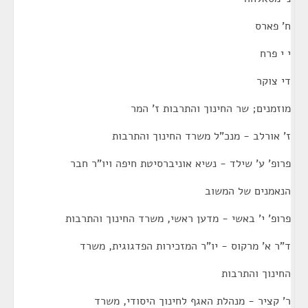
ח' פארס
י י פרח
די צוקר
מוזמנים; שר החינוך והתרבות ז' המר
ז' אורלב - מנכ"ל משרד החינוך והתרבות
פרופ' ע' שילד - נשיא אוניברסיטת חיפה ויו"ר חבר
הנאמנים של המשוב
פרופ' י' באשי - מדען ראשי, משרד החינוך והתרבות
ד"ר א' מרקוס - יו"ר המזכירות הפדגוגית, משרד
החינוך והתרבות
ר' קציר - מנהלת האגף לחינוך היסודי, משרד