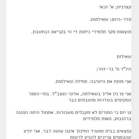
קצרנית; א' זכאי
סדר-היום; שאילתות.
תוצאות סקר תלמידי כיתות די הי בקריאה ובחשבון.
שאילות
היו"ר מ' בר-זהר;
אני פותח את הישיבה. תחילה שאילתות.
אני פו נין אליך בשאילתה, אדוני המנכ"ל. בתי-הספר
המקיפים בשדרות מושבתים כבר
12 יום כי המורים לא מקבלים משכורות. אתמול היתה הפגנה
ברהובות, מאות תלמידים
נמצאים בבית ומשרד החינוך איננו עושה דבר. אני יודע
שהכספים צריכים להגיע לרשות