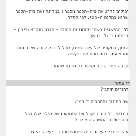
יכולים לדרג את בית-הספר מספר 1 במדינה ואת בית-הספר
שהוא במקום ה-300, לפי הסדר,
לפי ההישגים בשתי מיומנויות היסוד - הבנת הנקרא וריבון -
בכיתות ד' ח'. במשך
הזמן, בתקופה של עשר שנים, נוכל לבדוק שורה של כיתות
ומקצועות ולתת מהם אינדיקציה
הרבה יותר טובה מאשר כל מדגם שהוא.
די צוקר
¶
להורים תיתנו?
שר החינוך והתרבות ז' המר;
בוודאי. כל הורה יקבל את התוצאות של הילד שלו ושל
בית-ספרו. המטרה היא שכל
אהד שיוכל לעשות בזה שימוש מתקן - יעשה. היינו,