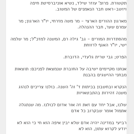
תקשורת. פרופ' עוזר שילד, נשיא אוניברסיטת חיפה
ויושב-ראש חבר הנאמנים של המשוב.
מארגון ההורים הארצי - מר משה מזרחי, יו"ר הארגון; מר
עמרם שער, חבר ההנהלה.
מהסתדרות המורים - גב' גילה רם, המשנה למזכ"ל; מר שלמה
ישי, יו"ר האגף לרווחת
הפרט; גבי שרית גלעדי, הדוברת.
אנחנו מקיימים ישיבה על החוברת שנמצאת לפניכם: תוצאות
מבחני ההישגים בהבנת
הנקרא ובחשבון בכיתות ד' וה' השנה. כולנו צריכים לנהוג
משנה זהירות בהתבטאויות
שלנו, אבל יחד עם זאת זה אור אדום לכולנו. מה שנתגלה
אתמול אומר שבקרוב כל אדם
רביעי במדינה יהיה אדם שלא יבין איפה הוא חי כי הוא לא
יודע לקרוא עתון, הוא לא