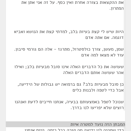
את ההקצאות בצורה אחרת ואין כסף. על זה אני אתן את
הפתרון.
היות שיש לי קצת בעיות בלב, למדתי קצת את הנושא ואביא
דוגמה. אם אתה אדם
שמן, מעשן, צורך כולסטרול, מתרגז - אלה הם גורמי סיבון.
עוד לא מצאו למה אדם
שעושה את כל הדברים האלה אינו סובל מבעיות בלב; ואילו
אהר שעושה אותם הדברים האלה
כן סובל מבעיות בלב? גם ברפואה יש גבולות של הידיעה,
אבל כדי לטפה ולבנות כלים
שנוכל לטפל באמצעותם בבעיה, אנחנו חייבים לדעת ואנהנו
רוצים שלא יפריעו לנו בדרך.
המבחן הזה נועד למטרה איות
¶
כדי שתהיה לנו ידיעה מה קורה בכל כיתה. היום אנחנו