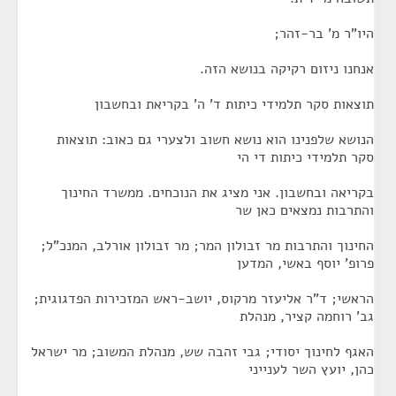
היו"ר מ' בר-זהר;
אנחנו ניזום רקיקה בנושא הזה.
תוצאות סקר תלמידי כיתות ד' ה' בקריאת ובחשבון
הנושא שלפנינו הוא נושא חשוב ולצערי גם כאוב: תוצאות
סקר תלמידי כיתות די הי
בקריאה ובחשבון. אני מציג את הנוכחים. ממשרד החינוך
והתרבות נמצאים כאן שר
החינוך והתרבות מר זבולון המר; מר זבולון אורלב, המנכ"ל;
פרופ' יוסף באשי, המדען
הראשי; ד"ר אליעזר מרקוס, יושב-ראש המזכירות הפדגוגית;
גב' רוחמה קציר, מנהלת
האגף לחינוך יסודי; גבי זהבה שש, מנהלת המשוב; מר ישראל
כהן, יועץ השר לענייני