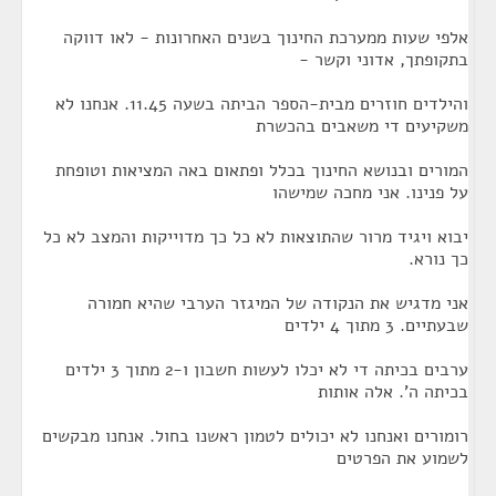
אלפי שעות ממערכת החינוך בשנים האחרונות - לאו דווקה
בתקופתך, אדוני וקשר -
והילדים חוזרים מבית-הספר הביתה בשעה 11.45. אנחנו לא
משקיעים די משאבים בהכשרת
המורים ובנושא החינוך בכלל ופתאום באה המציאות וטופחת
על פנינו. אני מחכה שמישהו
יבוא ויגיד מרור שהתוצאות לא כל כך מדוייקות והמצב לא כל
כך נורא.
אני מדגיש את הנקודה של המיגזר הערבי שהיא חמורה
שבעתיים. 3 מתוך 4 ילדים
ערבים בכיתה די לא יכלו לעשות חשבון ו-2 מתוך 3 ילדים
בכיתה ה'. אלה אותות
רומורים ואנחנו לא יכולים לטמון ראשנו בחול. אנחנו מבקשים
לשמוע את הפרטים