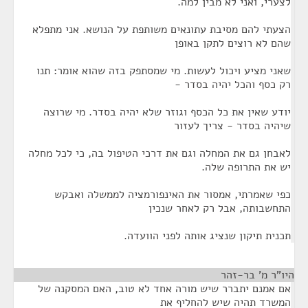
לצערי, ואני לא מבין למה.
הצעתי להם מסיבת עתונאים משותפת על הנושא. אני מתפלא
שהם לא רוצים לתקן באופן
שאני מציע ויכול לעשות. מי שמסתפק בזה שהוא אומר: תנו
רק כסף והכל יהיה בסדר -
יודע שאין את כל הכסף וגוזר שלא יהיה בסדר. מי שרוצה
שיהיה בסדר - צריך לעזור
לאבחן גם את המחלה וגם את דרכי הטיפול בה, כי לכל מחלה
יש את התרופה שלה.
כפי שאמרתי, אמסור את האינפורמציה לממשלה ואבקש
התחשבותה, אבל רק לאחר שנכין
תכנית תיקון שנציג אותה לפני הוועדה.
היו"ר מ' בר-זהר
¶
אם אמנם יתברר שיש מורה אחד לא טוב, האם המסקנה של
המשרד תהיה שיש להחליף את