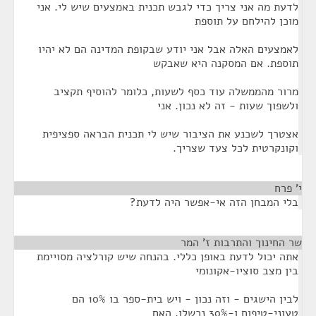
לדעת מה אני צריך כדי לגבש תכנית באמצעים שיש לי. אני
מוכן להילחם על תוספת
לאמצעים האלה אבל אני יודע שבקופת המדינה הם לא יהיו
תוספת. אם המסקנה היא שאבקש
מרור מהממשלה עוד כסף לשעות, כלומר להוסיף תקציב
ולשפוך שעות - זה לא נכון. אני
אצטרך לשכנע את הציבור שיש לי תכנית הבראה ספציפית
וקונקרטית לכל צעד שצריך.
י' פרח
¶
בלי המבחן הזה אי-אפשר היה לדעת?
שר החינוך והתרבות ז' המר
¶
אתה יכול לדעת באופן כללי. בהנחה שיש קורלציה מסויימת
בין מצב סוציו-אקונומי
לבין הישגים - וזה נכון - ויש בית-ספר בו 10% הם
טעוני-טיפוח ו-30% נכשלו, האם