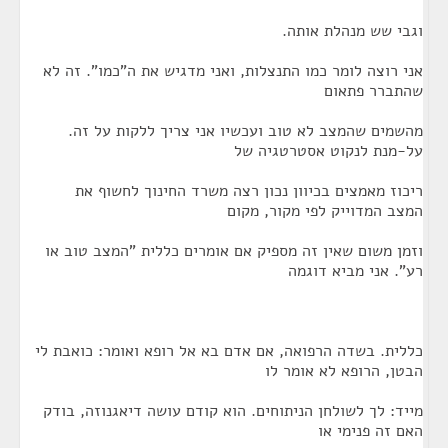
וגבי שש מנהלת אותה.
אני רוצה לומר כמו התנצלות, ואני מדגיש את ה"כמו". זה לא
שהתברר פתאום
מהשמים שהמצב לא טוב ועכשיו אני צריך ללקות על זה.
על-מנת לנקוט אסטרטגיה של
ריכוז מאמצים בכיוון נכון רצה משרד החינוך לחשוף את
המצב המדוייק לפי מקור, מקום
וזמן משום שאין זה מספיק אם אומרים כללית "המצב טוב או
רע". אני מביא דוגמה
כללית. בשדה הרפואה, אם אדם בא אל רופא ואומר: כואבת לי
הבטן, הרופא לא אומר לו
מייד: לך לשולחן הניתוחים. הוא קודם עושה דיאגנוזה, בודק
האם זה פנימי או