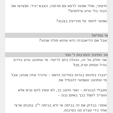
חיצוני, אולי אפשר לרפא עם תרופה; הצבא יגיד: תפציצו את
הכור בלי שיש צילומים?
אפשר לוותר על מודיעין בצבא?
אי גמליאל
¶
אבל אם הדיאגנוזה היא שהוא חולה אנוש?
שר החינוך והתרבות ז' המר
¶
אני חולק על זה, ההולה ניתן לריפוי. מי שחושב שיש גזירת
גורל ונפסק שרק %25
יעברו בחינות בגרות במדינה הזאת - שיגיד שזה אנוש; אבל
מי שחושב שאפשר להכפיל את
מקבלי הבגרות - ואני הושב כך, לא שאין להם גנים אלא
שצריך לטפל בכך באופן נכון -
אומר: נבדוק את זה בכיתה אי ולא בכיתה י"ב במבחן ארצי
אחד כדי שנדע מה הסיבות.