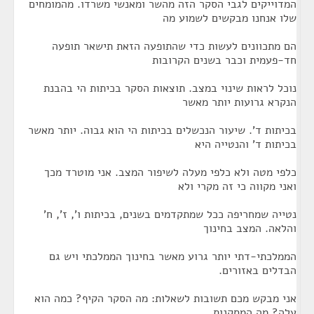
המדוייקים לגבי הסקר הזה מהשר ומאנשי משרדו. מהמומחים
שלו אנחנו מבקשים לשמוע מה
הם מתכוונים לעשות כדי שהתופעה הזאת תישאר תופעה
חד-פעמית וכבר בשנים הקרובות
נוכל לראות שינוי במצב. תוצאות הסקר בכיתות הי בהבנת
הנקרא גרועות יותר מאשר
בכיתות ד'. שיעור הנכשלים בכיתות הי הוא גבוה. יותר מאשר
בכיתות ד' והנטייה היא
כלפי מטה ולא כלפי מעלה לשיפור המצב. אני מוטרד מכך
ואני מקווה כי זה מקרי ולא
נטייה שמחריפה ככל שמתקדמים בשנים, בכיתות ו', ז', ח'
והלאה. המצב בחינוך
הממלכתי-דתי יותר גרוע מאשר בחינוך הממלכתי ויש גם
הבדלים באזורים.
אני מבקש מכם תשובות לשאלות: מה הסקר הקיף? כמה הוא
עלה? מה המסקנות