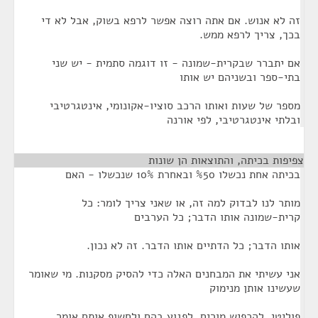
זה לא אנוש. אם אתה רוצה אפשר לרפא בשוק, אבל לא די
בכך, צריך לרפא ממש.
אם יתברר שבקרית-שמונה - זו דוגמה סתמית - יש שני
בתי-ספר ובשניהם יש אותו
מספר של שעות ואותו הרכב סוציו-אקונומי, אינטגרטיבי
ובלתי אינטגרטיבי, לפי אורנה
צפיפות בכיתה, והתוצאות הן שונות
¶
בכיתה אחת נכשלו %50 ובאחרת 10% שנכשלו - האם
מותר לנו לבדוק למה זה, או שאני צריך לומר: כל
קרית-שמונה אותו הדבר; כל הערבים
אותו הדבר; כל הדתיים אותו הדבר. זה לא נכון.
אני עשיתי את המבחנים האלה כדי להסיק מסקנות. מי שאומר
שעשינו אותן מנימוק
פוליטי, להכפיש מורים, לפגוע בהם ולחשוף אותם אומר