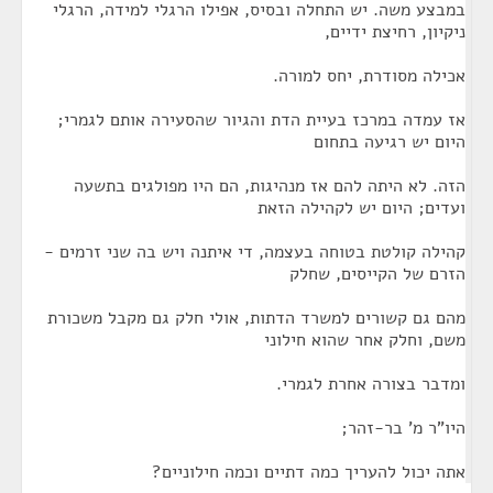
במבצע משה. יש התחלה ובסיס, אפילו הרגלי למידה, הרגלי
ניקיון, רחיצת ידיים,
אכילה מסודרת, יחס למורה.
אז עמדה במרכז בעיית הדת והגיור שהסעירה אותם לגמרי;
היום יש רגיעה בתחום
הזה. לא היתה להם אז מנהיגות, הם היו מפולגים בתשעה
ועדים; היום יש לקהילה הזאת
קהילה קולטת בטוחה בעצמה, די איתנה ויש בה שני זרמים -
הזרם של הקייסים, שחלק
מהם גם קשורים למשרד הדתות, אולי חלק גם מקבל משכורת
משם, וחלק אחר שהוא חילוני
ומדבר בצורה אחרת לגמרי.
היו"ר מ' בר-זהר;
אתה יכול להעריך כמה דתיים וכמה חילוניים?