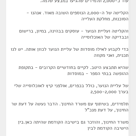
עוד כ-2,000 תלמידים שהגיעו במבצע שלמה.
הקליטה של ה-2,000 הנוספים השובה מאוד. אנהנו -
הסוכנות, מחלקת העלייה
והקליטה ועליית הנוער - עוסקים בבהינה, במיון, ברישום
ובבדיקה של האוכלוסייה
כדי לקבוע לאילו מוסדות של עליית הנוער לכוון אותה. יש לנו
תכנית, ואני מקווה
שהיא תתבצע היטב. לקיים בחודשיים הקרובים - בתקופת
ההופשה בבתי הספר - במוסדות
של עליית הנוער, כולל בכפרים, אולפני קיץ לאוכלוסייה שלי
בערך 2,500-2,000
תלמידים, בשיתוף עם משרד החינוך. הדבר נעשה על דעת שר
החינוך, על דעת מנכ"ל
משרד החינוך, והוזכר גם בישיבה הקודמת שהיתה כאן.בין
הישיבה הקודמת לבין