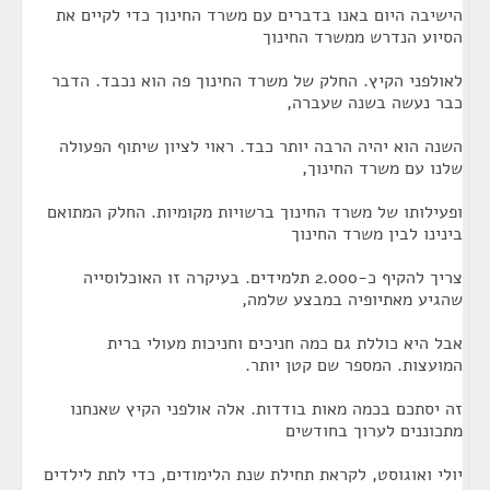
הישיבה היום באנו בדברים עם משרד החינוך כדי לקיים את
הסיוע הנדרש ממשרד החינוך
לאולפני הקיץ. החלק של משרד החינוך פה הוא נכבד. הדבר
כבר נעשה בשנה שעברה,
השנה הוא יהיה הרבה יותר כבד. ראוי לציון שיתוף הפעולה
שלנו עם משרד החינוך,
ופעילותו של משרד החינוך ברשויות מקומיות. החלק המתואם
בינינו לבין משרד החינוך
צריך להקיף כ-2.000 תלמידים. בעיקרה זו האוכלוסייה
שהגיע מאתיופיה במבצע שלמה,
אבל היא כוללת גם כמה חניכים וחניכות מעולי ברית
המועצות. המספר שם קטן יותר.
זה יסתכם בכמה מאות בודדות. אלה אולפני הקיץ שאנחנו
מתכוננים לערוך בחודשים
יולי ואוגוסט, לקראת תחילת שנת הלימודים, כדי לתת לילדים