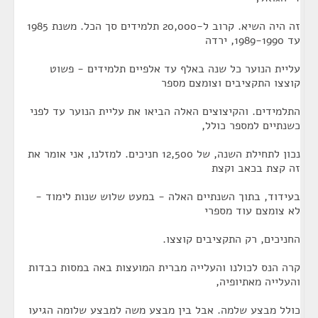
זה היה השיא. קרוב ל-20,000 תלמידים סך הכל. משנת 1985
עד 1989-1990, ירדה
עליית הנוער כל שנה באלף עד אלפיים תלמידים - פשוט
קוצצו התקציבים וצומצם מספר
התלמידים. והקיצוצים האלה הביאו את עליית הנוער עד לפני
כשנתיים למספר כולל,
נכון לתחילת השנה, של 12,500 חניכים. למזלנו, אני אומר את
זה קצת בכאב וקצת
בעידוד, בתוך השנתיים האלה - במעט שלוש שנות לימוד -
לא צומצם עוד מספרי
החניכים, רק התקציבים קוצצו.
קרה הנס לכולנו והעלייה מברית המועצות באה במסות כבדות
והעלייה מאתיופיה,
כולל מבצע שלמה. אבל בין מבצע משה למבצע שלומה הגיעו