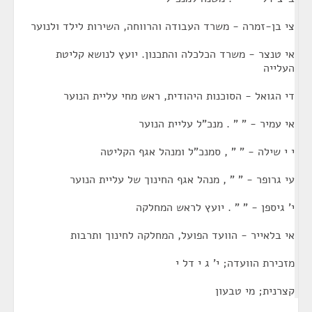
צי בן-זמרה - משרד העבודה והרווחה, השירות לילד ולנוער
אי טנצר - משרד הכלכלה והתכנון. יועץ לנושא קליטת
העלייה
די הגואל - הסוכנות היהודית, ראש מחי עליית הנוער
אי עמיר - " " . מנכ"ל עליית הנוער
י י שילה - " " , סמנכ"ל ומנהל אגף הקליטה
עי גרופר - " " , מנהל אגף החינוך של עליית הנוער
י' גיספן - " " . יועץ לראש המחלקה
אי בלאייר - הוועד הפועל, המחלקה לחינוך ותרבות
מזכירת הוועדה; י' ג י דל י
קצרנית; מי טבעון