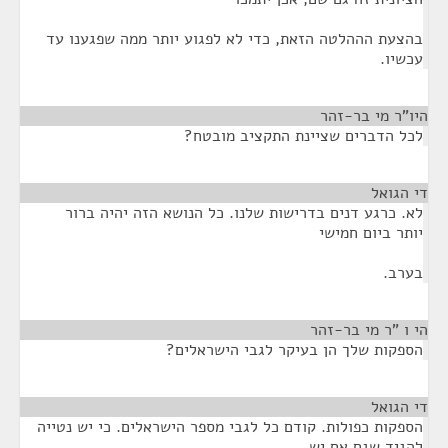
בהצעת הההלטה הזאת, כדי לא לפגוע יותר ממה שפגענו עד
עכשיו.
היו"ר מי בר-זהר
¶
לכל הדברים שציינת התקציב מובטח?
די הגואל
¶
לא. כרגע דנים בדרישות שלנו. כל הנושא הזה יהיה ברור
יותר ביום חמישי
בערב.
הי ו "ר מי בר-זהר
¶
הספקות שלך הן בעיקר לגבי הישראלים?
די הגואל
¶
הספקות כפולות. קודם כל לגבי מספר הישראלים. כי יש נטייה
להגיד שגם אם יש