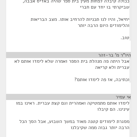
ככולה קיבלה לפחות מעין בית ספר שהיה באדיס אבבה,
שביקרתי בו יחד עם חברי
יחיאל, והיו לנו תכניות להרחיב אותו. מצב הבריאות
והלימודים היום הרבה יותר
טוב.
היו"ר מ' בר-זהר
¶
אבל היתה פה מנהלת בית הספר ואמרה שלא לימדו אותם לא
עברית ולא קריאה
וכתיבה, אז פה לימדו אותם?
אי עמיר
¶
לימדו אותם מתמטיקה ואמהרית וגם קצת עברית. ראינו במו
עינינו. הם קיבלו
מסגרת לימודים קטנה מאוד במשך השבוע, אבל הסך הכל
הרבה יותר גבוה ממה שקיבלנו