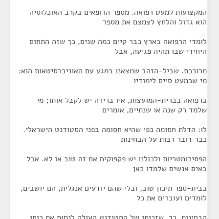
המקצועות למעט רפואה. מספר הרופאים בקרב האוכלוסיה
הוא גדול והלחץ לצמצם את מספר
לומדי הרפואה בארץ כבר קיים כמה שנים, כך שזה התחום
היחידי שבו תהיה פגיעה, אבל
מרוככת. שביל-הזהב שמצאנו במגע עם האוניברסיטאות הוא:
מי שכמעט סיים לימודיו
ברפואה בברית-המועצות, איו ברירה יש לקבל אותו; מי
שלמד רק שנה או שנתיים, אומרים
לו: הדלת חסומה כפי שהיא חסומה בפני הסטודנט הישראלי.
כבר דובר רבות על הבחינות
הפסיכומטריות ולכולנו יש פקפוקים אם זה טוב או לא. אבל
באים אנשים שלמדו כאן
בבית-ספר תיכון טוב, ובלי שהם יודעים אנגלית, הם יושבים,
לומדים ועוברים את כל
הבחינות. כך, שזכותו של הסטודנט העולה לנסות את כוחו