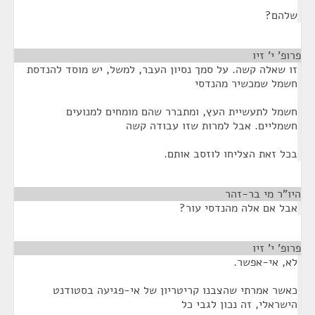
שלהם?
פרופ' י' זיו
¶
זו שאלה קשה. על סמך נסיון העבר, למשל, יש מוסד להנדסת
חשמל שמכשיר מהנדסי
חשמל לתעשיית העץ, ומתברר שהם מומחים למנועים
חשמליים. אבל למרות שזו עבודה קשה
בכל זאת הצליחו לוזסב אותם.
היו"ר מי בר-זהר
¶
אבל אם אלה מהנדסי עור?
פרופ' י' זיו
¶
לא, אי-אפשר.
כאשר אמרתי שהצבנו קריטריון של אי-פגיעה בסטודנט
הישראלי, זה נכון לגבי כל