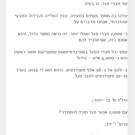
של חברי סגל. זו בעיה
שדנו בה מספר פעמים בוועדה. בגין העלייה והגידול הטבעי
שהזכרתי, אנחנו מדברים על
כ-2,000 חברי סגל ואולי יותר. זה נראה מספר גדול, והוא
אמנם כזה, אם אזכיר לכם
שסך-כל חברי הסגל באוניברסיטאות שמעניקות תואר ראשון
הוא כ-4,000 איש - גידול
ב-50% על כ-38 אלף סטודנטים. היהס הוא די צנוע, בערך
20-15 סטודנטים לחבר סגל.
היו"ר מ' בר-יזהר;
עם 2,000 אנשי סגל תוכל להסתדר?
פרופ' י' זיו;