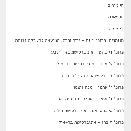
חי מירום
חי פארס
די צוקה
מוזמנים; פרופ' י' זיו - יו"ר ות"ת, המועצה להשכלה גבוהה
פרופ' די בהט - אוניברסיטת באר-שבע
פרופ' צ' ארד - אוניברסיטת בר-אילן
פרופ' ז' ברק -הטכניון, יו"ר ור"ה
פרופ' ר' ארנון - מכון ויצמן
פרופ' ד' אמיר - אוניברסיטת תל-אביב
פרופ' אי גראבויס - אוניברסיטת חיפה
פרופ' יי כהן - אוניברסיטת בר-אילן