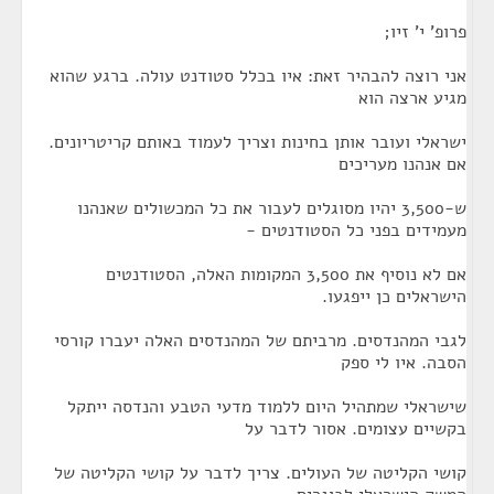
פרופ' י' זיו;
אני רוצה להבהיר זאת: איו בכלל סטודנט עולה. ברגע שהוא
מגיע ארצה הוא
ישראלי ועובר אותן בחינות וצריך לעמוד באותם קריטריונים.
אם אנהנו מעריכים
ש-3,500 יהיו מסוגלים לעבור את כל המכשולים שאנהנו
מעמידים בפני כל הסטודנטים -
אם לא נוסיף את 3,500 המקומות האלה, הסטודנטים
הישראלים כן ייפגעו.
לגבי המהנדסים. מרביתם של המהנדסים האלה יעברו קורסי
הסבה. איו לי ספק
שישראלי שמתהיל היום ללמוד מדעי הטבע והנדסה ייתקל
בקשיים עצומים. אסור לדבר על
קושי הקליטה של העולים. צריך לדבר על קושי הקליטה של