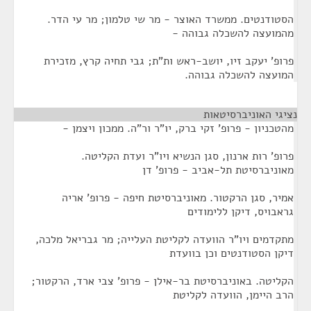
הסטודנטים. ממשרד האוצר - מר שי טלמון; מר עי הדר.
מהמועצה להשכלה גבוהה -
פרופ' יעקב זיו, יושב-ראש ות"ת; גבי תחיה קרץ, מזכירת
המועצה להשכלה גבוהה.
נציגי האוניברסיטאות
¶
מהטכניון - פרופ' זקי ברק, יו"ר ור"ה. ממכון ויצמן -
פרופ' רות ארנון, סגן הנשיא ויו"ר ועדת הקליטה.
מאוניברסיטת תל-אביב - פרופ' דן
אמיר, סגן הרקטור. מאוניברסיטת חיפה - פרופ' אריה
גראבויס, דיקן ללימודים
מתקדמים ויו"ר הוועדה לקליטת העלייה; מר גבריאל מלכה,
דיקן הסטודנטים וכן בוועדת
הקליטה. באוניברסיטת בר-אילן - פרופ' צבי ארד, הרקטור;
הרב היימן, הוועדה לקליטת