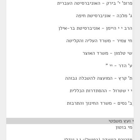
פרופ' י' בירק - האוניברסיטה העברית
ג' מלכה - אוניברסיטת חיפה
הרב י י היימן - אוניברסיטת בר-אילן
חי צמיר - משרד העליה והקליטה
שי טלמון - משרד האוצר
ע' הדר - יי "
ת' קרץ - המועצה להשכלה גבוהה
י י שטרול - ההסתדרות הכללית
ב' נסים - משרד החינוך והתרבות
י ועץ משפטי
מי בוטון
מזכירת הוועדה (בפועל); י י גידלי