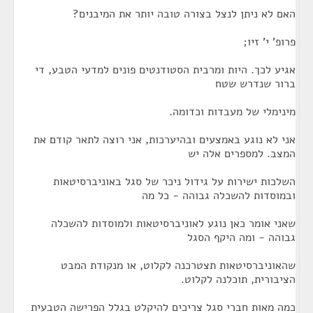
האם לא ניתן לנצל בצורה טובה יותר את המיבנים?
פרופ' י' זיו;
אגיע לכך. היות ומרבית הסטודנטים פונים למדעי הטבע, די
ברור שנדרש שטח
מינימלי של מעבדות וכדומה.
אני לא נוגע באמצעים ובהיערכות, אני רוצה לתאר קודם את
המצב. למספרים אלה יש
השלכות ישירות על גידול ניכר של סגל באוניברסיטאות
ובמוסדות להשכלה גבוהה - כל מה
שאני אומר כאן נוגע לאוניברסיטאות ולמוסדות להשכלה
גבוהה - ומה היקף הסגל
שהאוניברסיטאות תצטרכנה לקלוט, או מנקודת המבט
הציבורית, תוכלנה לקלוט.
כמה מאות חברי סגל צריכים להיקלט בגלל הפרישה הטבעית