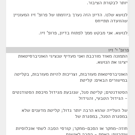
יותר לבקורת הציבור.
לנושא שלנו. הדיון הזה נערך ביוזמתו של פרופ' זיו המעוניין
שהוועדה תתייחס
לנושא. אני מבקש ממך לפתוח בדיון, פרופ' זיו.
פרופ' י' זיו
¶
התמונה מאוד מורכבת ואני מעדיף שנציגי האוניברסיטאות
יציגו את הנושא.
האוניברסיטאות מעורבות, וצריכות להיות מעורבות, בקליטה
במישורים הבאים: קליטת
הסטודנטים; קליטת סגל, שנובעת מגידול מיכסת הסטודנטים
- הגידול הטבעי, והגידול
של העלייה שהוא הרבה יותר גדול; קליטת מדענים שלא
במסגרת הסגל, במסגרת של
חוזה-מחקר או הסכם-מחקר; קורסי הסבה לשתי אוכלוסיות
עיקריות: האחת - הסבה לאנשים