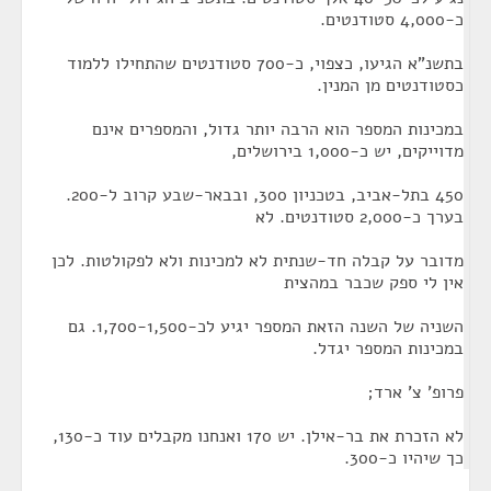
כ-4,000 סטודנטים.
בתשנ"א הגיעו, כצפוי, כ-700 סטודנטים שהתחילו ללמוד
כסטודנטים מן המנין.
במכינות המספר הוא הרבה יותר גדול, והמספרים אינם
מדוייקים, יש כ-1,000 בירושלים,
450 בתל-אביב, בטכניון 300, ובבאר-שבע קרוב ל-200.
בערך כ-2,000 סטודנטים. לא
מדובר על קבלה חד-שנתית לא למכינות ולא לפקולטות. לכן
אין לי ספק שכבר במהצית
השניה של השנה הזאת המספר יגיע לכ-1,700-1,500. גם
במכינות המספר יגדל.
פרופ' צ' ארד;
לא הזכרת את בר-אילן. יש 170 ואנחנו מקבלים עוד כ-130,
כך שיהיו כ-300.