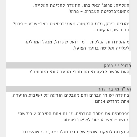
העלייה; פרופ' יגאל כהן, הוועדה לקליטת העלייה.
מהאוניברסיטה העברית - פרופ'
יהודית בירק, מ"מ הרקטור. מאוניברסיטת באר-שבע - פרופ'
דב בהט, הרקטור.
מההסתדרות הכללית - מר יואל שטרול, מנהל המחלקה
לעלייה וקליטה בוועד הפועל.
פרופ' י י בירק
¶
האם אפשר לדעת מי הם חברי הוועדה ומי הנוכחים?
היו"ר מי בר-זהר
¶
בוועדה יש ך1 הברים והם מקבלים הודעה על ישיבות הוועדה.
אחת לחודש אנחנו
מפרסמים את מספר הנוכחים. זו גם אחת הסיבות שביקשתי
מיושב-ראש הכנסת לאפשר פתיחת
הוועדות לסיקור שוטף של רדיו וטלביזיה, כדי שהציבור