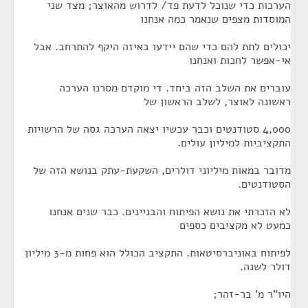
הערכות כדי שנוכל לדעת פד/ לדרוש מהאוצר; מצד שני
המוסדות מצפים שנאמר כמה אנחנו
יכולים לתת להם כדי שהם יידעו באיזה היקף להתרחב. אבל
אי-אפשר לחכות ואנחנו
עוברים את השלב הזה ביחד. די מוקדם מסרנו הערכה
ראשונה לאוצר, לשלב הראשון של
4,000 סטודנטים וכבר עכשיו יצאה הערכה גסה של הרשויות
התקציביות למיליון עולים.
מדובר במאות מיליוני דולרים, השקעת-עתק בנושא הזה של
הסטודנטים.
לא הזכרתי את נושא הפיתוח והבניינים. כבר שנים אנחנו
כמעט לא מקציבים כספים
לפיתוח באוניברסיטאות. התקציב הכולל הוא פחות מ-3 מיליון
דולר לשנה.
היו"ר מ' בר-זהר;