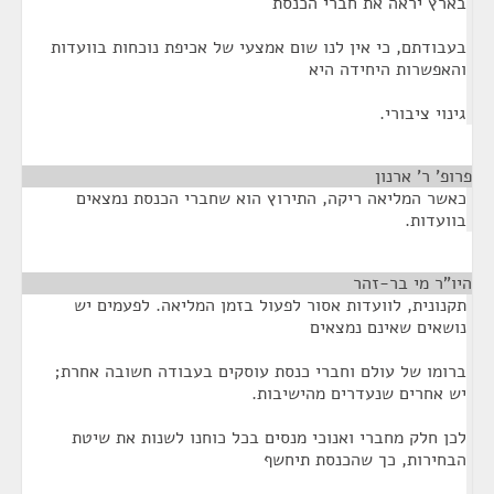
בארץ יראה את חברי הכנסת
בעבודתם, כי אין לנו שום אמצעי של אכיפת נוכחות בוועדות
והאפשרות היחידה היא
גינוי ציבורי.
פרופ' ר' ארנון
¶
כאשר המליאה ריקה, התירוץ הוא שחברי הכנסת נמצאים
בוועדות.
היו"ר מי בר-זהר
¶
תקנונית, לוועדות אסור לפעול בזמן המליאה. לפעמים יש
נושאים שאינם נמצאים
ברומו של עולם וחברי כנסת עוסקים בעבודה חשובה אחרת;
יש אחרים שנעדרים מהישיבות.
לכן חלק מחברי ואנוכי מנסים בכל כוחנו לשנות את שיטת
הבחירות, כך שהכנסת תיחשף