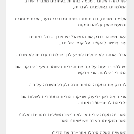
שאילתה ראשונה. מכמה כותרות בעתונים מתברר שרוב
המלמדים באולפנים לעברית,
אלפיים מורים, רובם סטודנטים ומדריכי נוער, אינם מיומנים
וכמעט שאין עליהם פיקוח.
האם מישהו בודק את הנושא? יש צורך גדול במורים
ואי-אפשר להקפיד על קוצו של יוד,
אבל. אנחנו לא יכולים לסייע לכך שילמדו עברית לא טובה.
יש לפני ידיעות על קבוצת חניכים בשומר הצעיר שדקרו את
המדריך שלהם. אני מבקש
לבדוק את המקרה החמור תזה ולקבל תשובה על כך.
אני רואה כאן ידיעה, שניקרו הורים המסרבים לשלוח את
ילדיהם לבית-ספר מיוחד.
האם זה מקרה שכיח או לא וכיצד מטפלים בהורים כאלה?
האם התקיימו בעבר משפטים? האם
האנשים האלה קיבלו אחר-כך את הדין?