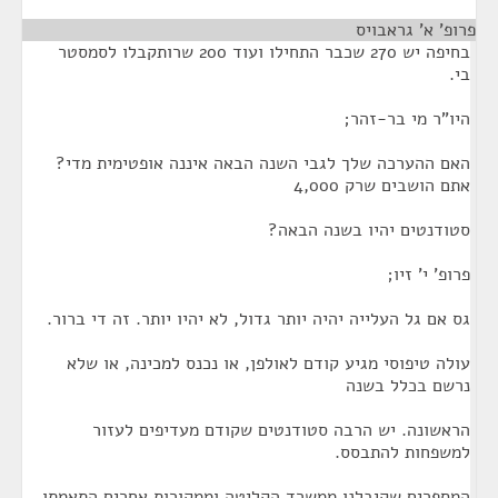
פרופ' א' גראבויס
¶
בחיפה יש 270 שכבר התחילו ועוד 200 שרותקבלו לסמסטר
בי.
היו"ר מי בר-זהר;
האם ההערכה שלך לגבי השנה הבאה איננה אופטימית מדי?
אתם הושבים שרק 4,000
סטודנטים יהיו בשנה הבאה?
פרופ' י' זיו;
גס אם גל העלייה יהיה יותר גדול, לא יהיו יותר. זה די ברור.
עולה טיפוסי מגיע קודם לאולפן, או נכנס למכינה, או שלא
נרשם בכלל בשנה
הראשונה. יש הרבה סטודנטים שקודם מעדיפים לעזור
למשפחות להתבסס.
המספרים שקיבלנו ממשרד הקליטה וממקורות אחרים התאמתו