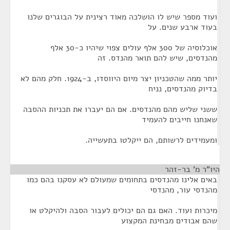
ועוד מספר שיש לו הושלכה מאוד רצינית על הבוגרים שלנו
בעוד ארבע שנים. על
אוכלוסיה של 300 אלף עולים צפוי שיהיו כ-30 אלף
מהנדסים, שיש להם תואר מהנדס. זה
יותר ממה שהטכניון יצר מיום היווסדו, ב-1924. חלק מהם לא
בדיוק מהנדסים, נניח
ששני שליש מהם מהנדסים. אם הם יעברו את תכניות ההסבה
שאנחנו חייבים להעמיד
ומעמידים לרשותם, הם ייקלטו בתעשייה.
היו"ר מ' בר-זהר
¶
באים אלינו מהנדסים בתחומים שמעולם לא עסקנו בהם כמו
מהנדסי עור, מהנדסי
מיכרות ועוד. האם גם הם יכולים לעבור הסבה ולהיקלט או
שהם אבודים מבחינת המקצוע