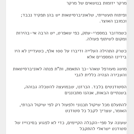
מרקר יזומות בנושאים של מרקר
ופיתוח תעשייתי, שלאוניברסיטאות יש בהן תפקיד נכבד;
וכמובן האוצר.
כשמדובר במספרי-עתק, כפי שאפרט, יש הרבה אי-בהירות
ומקום לשיתוף פעולה.
כשרק התהילה העלייה ודיברו על 100 אלף, כשעדיין לא היו
בידינו המספרים אלא
מושג מעורפל שאהר-כך התאמת, ות"ת פנתה לאוניברסיטאות
והעבירה הנהיה כללית לגבי
הסטודנטים בלבד. הכרזנו, שבמועצה להשכלה גבוהה,
בשנתיים הבאות, אנהנו מתכוננים
להתעלם מכל שיקול תכנוני ולפעול רק לפי שיקול הברתי,
האומר, שצריך לקבל כל סטודנט
שעונה על ספי-הקבלה הקיימים, כדי לא לפגוע בסיכוייו של
סטודנט ישראלי להתקבל