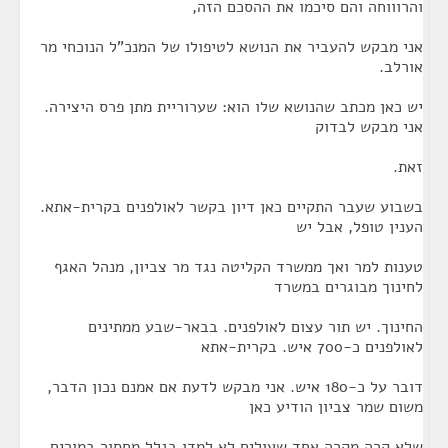
והרוווחה והם סיכמו את ההסכם הזה,
אני מבקש להעביר את הנושא לטיפולו של המנכ"ל הנוכחי מר
אורלב.
יש כאן מכתב שהנושא שלו הוא: שערוריית מתן פרס היצירה.
אני מבקש לבדוק
זאת.
בשבוע שעבר התקיים כאן דיון בקשר לאולפנים בקרית-אתא.
הענין טופל, אבל יש
טענות למר ואך ממשרד הקליטה נגד מר צביון, מנהל האגף
לחינוך מבוגרים במשרד
החינוך. יש תור עצום לאולפנים. בבאר-שבע ממתינים
לאולפנים כ-700 איש. בקרית-אתא
דובר על כ-180 איש. אני מבקש לדעת אם אמנם נכון הדבר,
משום שמר צביון הודיע כאן
שלא קרה מקרה אחד שעולים לא למדו בגלל מחסור במורים