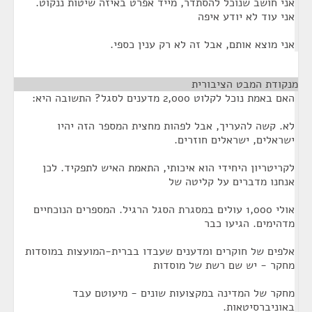
אני חושב שנוכל להסתדר, מייד אפרט באיזה שיטות ננקוט.
אני עוד לא יודע איפה
אני מוצא אותם, אבל זה לא רק ענין כספי.
מנקודת המבט הציבורית
¶
האם באמת נוכל לקלוט 2,000 מדענים לסגל? התשובה היא:
לא. קשה להעריך, אבל לפהות מחצית המספר הזה יהיו
ישראלים, ישראלים חוזרים.
לקריטריון היחידי הוא איכותי, התאמת האיש לתפקיד. לכן
אנחנו מדברים על קליטה של
אולי 1,000 עולים במסגרת הסגל הרגיל. המספרים הנוכחיים
מדהימים. הגיעו כבר
אלפים של חוקרים ומדענים שעבדו בברית-המועצות במוסדות
מחקר - יש שם רשת של מוסדות
מחקר של המדינה במקצועות שונים - מיעוטם עבד
באוניברסיטאות.