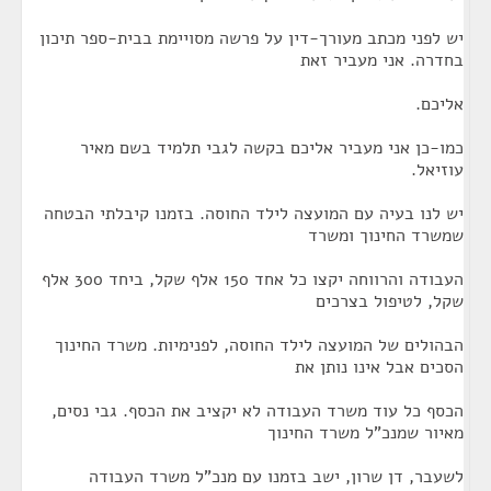
יש לפני מכתב מעורך-דין על פרשה מסויימת בבית-ספר תיכון
בחדרה. אני מעביר זאת
אליכם.
כמו-כן אני מעביר אליכם בקשה לגבי תלמיד בשם מאיר
עוזיאל.
יש לנו בעיה עם המועצה לילד החוסה. בזמנו קיבלתי הבטחה
שמשרד החינוך ומשרד
העבודה והרווחה יקצו כל אחד 150 אלף שקל, ביחד 300 אלף
שקל, לטיפול בצרכים
הבהולים של המועצה לילד החוסה, לפנימיות. משרד החינוך
הסכים אבל אינו נותן את
הכסף כל עוד משרד העבודה לא יקציב את הכסף. גבי נסים,
מאיור שמנכ"ל משרד החינוך
לשעבר, דן שרון, ישב בזמנו עם מנכ"ל משרד העבודה