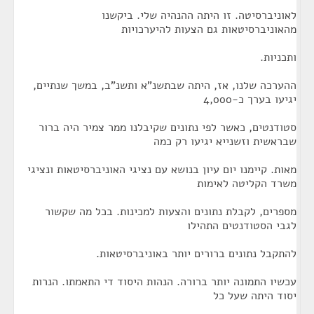
לאוניברסיטה. זו היתה ההנהיה שלי. ביקשנו
מהאוניברסיטאות גם הצעות להיערכויות
ותכניות.
ההערכה שלנו, אז, היתה שבתשנ"א ותשנ"ב, במשך שנתיים,
יגיעו בערך כ-4,000
סטודנטים, כאשר לפי נתונים שקיבלנו ממר צמיר היה ברור
שבראשית וזשנייא יגיעו רק כמה
מאות. קיימנו יום עיון בנושא עם נציגי האוניברסיטאות ונציגי
משרד הקליטה לאימות
מספרים, לקבלת נתונים והצעות למכינות. בכל מה שקשור
לגבי הסטודנטים התהילו
להתקבל נתונים ברורים יותר באוניברסיטאות.
עכשיו התמונה יותר ברורה. הנהות היסוד די התאמתו. הנרות
יסוד היתה שעל כל