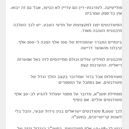
פוליטיקה. לעורכות-דין הם עדיין לא הגיעו, אבל גם זה יבוא.
אין כל ספק שמרבית
הסטודנטים יפנו למקצועות של מדעי הטבע. יש לכך השלכה
תיכנונית השובה מאוד.
בינתיים התברר שהתהזית של 100 אלף הפכה ל-200 אלף.
קיבלנו מהאוצר דרישה
תיכנונית למיליון עולים וכולם מתייהסים לזה כאל אפשרות
ריאלית. ההערכות קצת
מעורפלות אבל ברור שמדובר בקצב הולך וגדל של
סטודנטים. אם נסתכל על המספרים
מתחילת תשנ"א, מדובר על מספר שעלול להגיע לכ-30 אלף
סטודנטים עולים. אם נוסיף
לכך 8,000 סטודנטים ישראלים בגין גידול טבעי, והכל בלי
לשנות קריטריונים, בתשנ"ה
נגיע לכ-40-38 אלף סטודנטים. בתשנ"ב הגידול יהיה של