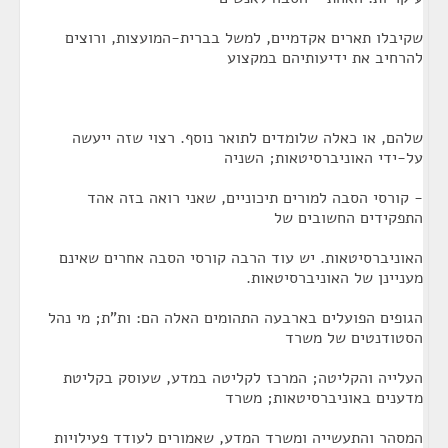
שקיבלו תארים אקדמיים, למשל בברית-המועצות, ורוצים
להרחיב את ידיעותיהם במקצוע
שלהם, או כאלה שלומדים לתואר נוסף. רצוי שזה ייעשה
על-ידי האוניברסיטאות; השניה
- קורסי הסבה למורים תיכוניים, שאני רואה בזה אהד
התפקידים החשובים של
האוניברסיטאות. יש עוד הרבה קורסי הסבה אחרים שאינם
מעניינן של האוניברסיטאות.
הגופים הפועלים בארבעה התהומים האלה הם: ות"ת; מי נהל
הסטודנטים של משרד
העלייה והקליטה; המרכז לקליטה במדע, שעוסק בקליטת
מדענים באוניברסיטאות; משרד
המסהר והתעשייה ומשרד המדע, שאמורים לעודד פעילויות