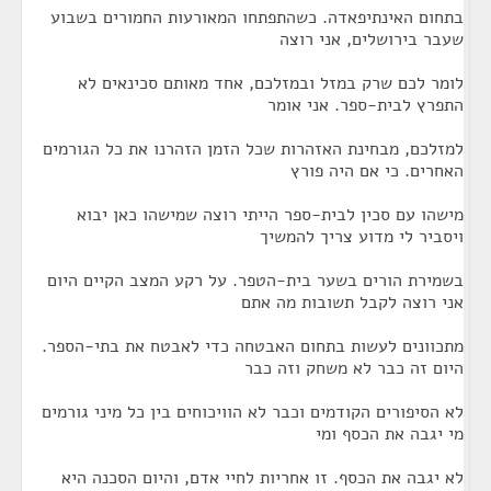
בתחום האינתיפאדה. כשהתפתחו המאורעות החמורים בשבוע
שעבר בירושלים, אני רוצה
לומר לכם שרק במזל ובמזלכם, אחד מאותם סכינאים לא
התפרץ לבית-ספר. אני אומר
למזלכם, מבחינת האזהרות שכל הזמן הזהרנו את כל הגורמים
האחרים. כי אם היה פורץ
מישהו עם סכין לבית-ספר הייתי רוצה שמישהו כאן יבוא
ויסביר לי מדוע צריך להמשיך
בשמירת הורים בשער בית-הטפר. על רקע המצב הקיים היום
אני רוצה לקבל תשובות מה אתם
מתכוונים לעשות בתחום האבטחה כדי לאבטח את בתי-הספר.
היום זה כבר לא משחק וזה כבר
לא הסיפורים הקודמים וכבר לא הוויכוחים בין כל מיני גורמים
מי יגבה את הכסף ומי
לא יגבה את הכסף. זו אחריות לחיי אדם, והיום הסכנה היא