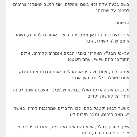
בשם גבעת עדה ולא בשם אופקים. אני הושב שאנהנו צריכים
לסמוך על שירותי
הבטחון.
אני רוצה שתראו כאן מצב פרדוכסלי. אומרים להורים, נשחרר
אותם שלא ישמרו, אבל
על-פי הבג"ץ האחרון בעניו הגנים אומרים להורים, או7ם
תתנדבו ביום שישי, אתם תשטפו
את הכלים, אתם תשטפו את הכלים, אתם תגרפו את הגינה,
אתם תטפלו בילדים. כאן אנחנו
מנדבים את ההורים ואילו בנושא שלפנינו חושבים שהם יבואו.
יותר קל לעשות ילדים
מאשר לבוא ולטפל בהם. לכן הדברים שמחובות הורה, כאשר
יש מצב חירום, ומצב חירום לא
שייך לסכין בכלל, אלא כשבאים ואומרים, היום בכפר-סבא
צריך שמירת הורים, היום