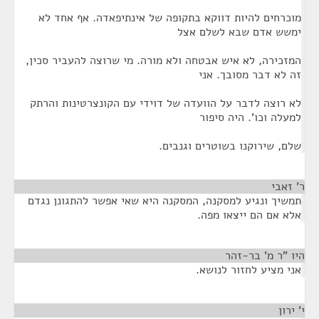
מוכרחים להיות דווקא בתקופה של אינתיפאדה. אף אחד לא
ימשש אדם שבא לשלם אצל
המזכירה, לא איש אבטחה ולא מורה. מי שרוצה להעביר סכין,
זה לא דבר מסובך. אני
לא רוצה לדבר על הוועדה של דוידי עם הקונצרטינות והרתק
למעלה וכו'. היה סיפור
שלם, שירוקנו בשוטרים וגנבים.
ר' זאבי
¶
תמשיך ונגיע למסקנה, המסקנה היא שאי אפשר להתגונן נגדם
אלא אם הם ייצאו מפה.
היו "ר מ' בר-זהר
¶
אני מציע לחזור לנושא.
י' ירון
¶