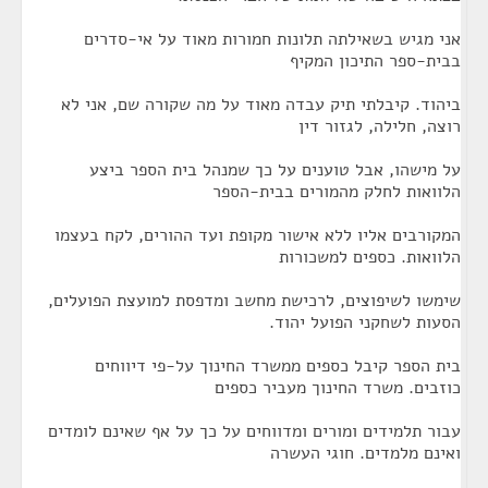
אני מגיש בשאילתה תלונות חמורות מאוד על אי-סדרים
בבית-ספר התיכון המקיף
ביהוד. קיבלתי תיק עבדה מאוד על מה שקורה שם, אני לא
רוצה, חלילה, לגזור דין
על מישהו, אבל טוענים על כך שמנהל בית הספר ביצע
הלוואות לחלק מהמורים בבית-הספר
המקורבים אליו ללא אישור מקופת ועד ההורים, לקח בעצמו
הלוואות. כספים למשכורות
שימשו לשיפוצים, לרכישת מחשב ומדפסת למועצת הפועלים,
הסעות לשחקני הפועל יהוד.
בית הספר קיבל כספים ממשרד החינוך על-פי דיווחים
כוזבים. משרד החינוך מעביר כספים
עבור תלמידים ומורים ומדווחים על כך על אף שאינם לומדים
ואינם מלמדים. חוגי העשרה