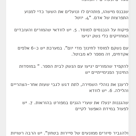
שנכנס מישהו, פותהים לו ונועלים את השער כדי למנוע
התפרצות של אדם. "4. יוטל
פיקוח על הנכנסים למוסד. 5. יש לוודאי שהמורים והעובדים
המחזיקים כלי נשק יגיעו
עם נשקם למוסד לחינוך מדי יום". במערכת יש כ-6 אלפים
אקדחים, זה מספר לא מבוטל.
להקפיד שהמורים יגיעו עם הנשק לבית הספר. " במוסדות
החינוך הפנימייתיים יש
לרענן את נוהלי השמירה, לתת דגש לגבי שעות אחר-הצהריים
והלילה. 6. יש לוודא
שהגננות ינעלו את שערי הגנים במפורט בהוראות. 7. יש
לפעול במידת האפשר לקיים
ולהגביר סיורים ממונעים של סיירות בטחון". יש הרבה רשויות