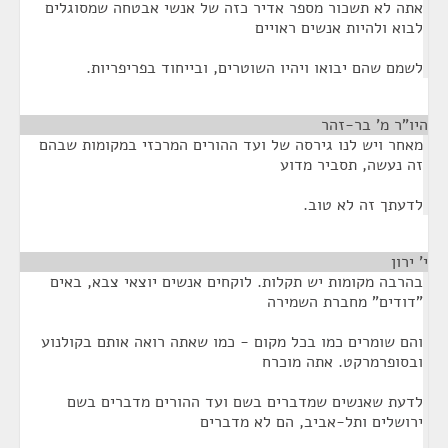
אתה לא תשכור מספר אדיר כזה של אנשי אבטחה שמסוגלים
לבוא ולהיות אנשים ראויים
לשמם שהם יבואו ויהיו השוטרים, ובייחוד בפריפריות.
היו"ר מ' בר-זהר
¶
מאחר ויש לנו גירסה של ועד ההורים המרכזי במקומות שבהם
זה נעשה, תסביר מדוע
לדעתך זה לא טוב.
י' ירון
¶
בהרבה מקומות יש תקלות. לוקחים אנשים יוצאי צבא, באים
"דודים" מחברת השמירה
והם שומרים כמו בכל מקום - כמו שאתה רואה אותם בקולנוע
ובסופרמרקט. אתה מוכרח
לדעת שאנשים שמדברים בשם ועד ההורים מדברים בשם
ירושלים ותל-אביב, הם לא מדברים