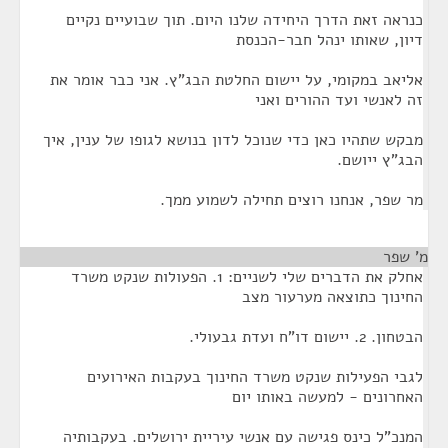
כנראה זאת הדרך היחידה שלנו היום. תוך שבועיים נקיים
דיון, שאותו ינהל חבר-הכנסת
אליאב במקומי, על יישום החלטת הבג"ץ. אני כבר אומר את
זה לאנשי ועד ההורים ואני
מבקש שתהיו כאן כדי שנוכל לדון בנושא לגופו של ענין, איך
הבג"ץ ייושם.
מר שפר, אנחנו רוצים תחילה לשמוע ממך.
מ' שפר
¶
אחלק את הדברים שלי לשניים: 1. הפעולות שנקט משרד
החינוך כתוצאה מערעור מצב
הבטחון. 2. יישום דו"ח ועדת גבעולי.
לגבי הפעילות שנקט משרד החינוך בעקבות האירועים
האחרונים - למעשה באותו יום
המנכ"ל כינס פגישה עם אנשי עיריית ירושלים. בעקבותיה