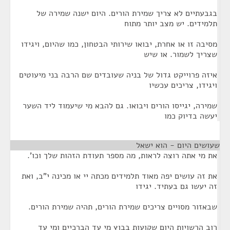
בגבעתיים לא צריך שמירת הורים. היום ישנה שמירה של
תלמידים. יש מצב יותר מתוח
מסיבה זו או אחרת, יבואו שירותי הבטחון, כמו שהיום, ויגידו
שצריך לשמור. או שיש
איזה פרוייקט גדול של בניה שעובדים שם הרבה בני מיעוטים
ויגידו, צריכים עכשיו
שמירה, יגייסו הורים ויבואו. גם להבא מי שיעמוד ליד השער
יעשה בדיוק כמו
שעושים היום - הוא ישאל
¶
את מי אתה רוצה לראות, מה מספר תעודת הזהות שלך וכו'.
את זה עושים יפה מאוד תלמידים מכתה יי או מכינה י"ב, ואת
זה יעשו גם בעתיד. יגידו
שבאזור מסויים צריכים שמירת הורים, תהיה שמירת הורים.
רוב הרשויות היום שקועות בבוץ מי עד הברכיים ומי עד