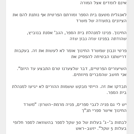
אינם לומדים אצל המורה
לאנגלית מטעם בית הספר ומורתם הפרטית אף נותנת להם את
הציונים בתעודה של משרד
החינוך. פנינו למנהלת בית הספר, הגב' אסנת בנוביץ,
שהודתה בפנינו שזה נבון שזה
פרטי ונבון שמשרד החינוך אומר לא לעשות את זה. בעקבות
דרישתנו הבטיחה להפסיק את
השיעורים הפרטיים, דבר שלצערנו טרם התבצע עד היום".
אני חושב שהסברים מיוותים.
תבדקו את זה. הייתי מבקש ששמות ההורים לא יגיעו למנהלת
בית הספר.
יש לי גם פניה לגבי ספרים, פניה מרמת-השרון: "משרד
החינוך אישר ספרי תנ"ך
לבתות ב'-ג' בעלות של 30 שקל לספר בהשוואה לספר חלופי
בעלות 5 שקל". יושב-ראש