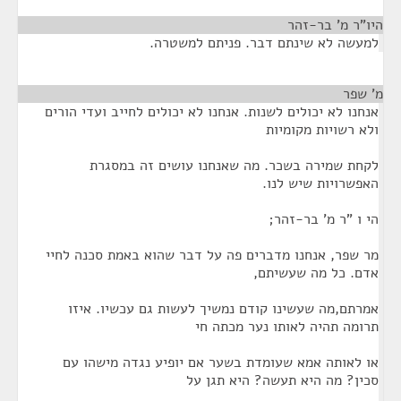
היו"ר מ' בר-זהר
¶
למעשה לא שינתם דבר. פניתם למשטרה.
מ' שפר
¶
אנחנו לא יכולים לשנות. אנחנו לא יכולים לחייב ועדי הורים
ולא רשויות מקומיות
לקחת שמירה בשכר. מה שאנחנו עושים זה במסגרת
האפשרויות שיש לנו.
הי ו "ר מ' בר-זהר;
מר שפר, אנחנו מדברים פה על דבר שהוא באמת סכנה לחיי
אדם. כל מה שעשיתם,
אמרתם,מה שעשינו קודם נמשיך לעשות גם עכשיו. איזו
תרומה תהיה לאותו נער מכתה חי
או לאותה אמא שעומדת בשער אם יופיע נגדה מישהו עם
סכין? מה היא תעשה? היא תגן על