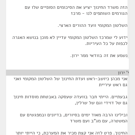
הזה משרד החינוך יציע את הסיכומים הסופיים שלו עם
הגורמים השותפים לנו - מרכז
השלטון המקומי וועד ההורים הארצי.
ידוע לי שמרכז השלטון המקומי עדיין לא מוכן בנושא האגרה
לכפות על כל העיריות.
נשמע את זה בוודאי ממר ירון.
י' ירון
¶
אני מכהן כיושב-ראש ועדת החינוך של השלטון המקומי ואני
גם ראש עיריית
גבעתיים. הייתי חבר בוועדה שעסקה באבטחת מוסדות חינוך
גם של דוידי וגם של שרלין,
ובילינו הרבה מאוד ימים בסיורים, בדיונים ובמפגשים עם
המשטרה, עם מג"ב ועם משרד
החינוך. פרט לזה אני קצת מכיר את המערכת, כי הייתי יותר