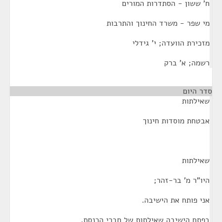
ח' ששון - הסתדרות המורים
מי שפר - משרד החינוך והתרבות
מזכירת הוועדה; י' גידלי
רשמה; א' ברק
סדר היום
¶
שאילתות
אבטחת מוסדות חינוך
שאילתות
היו"ר מ' בר-זהר;
אני פותח את הישיבה.
בפתח הישיבה שאילתות של חברי הכנסת.