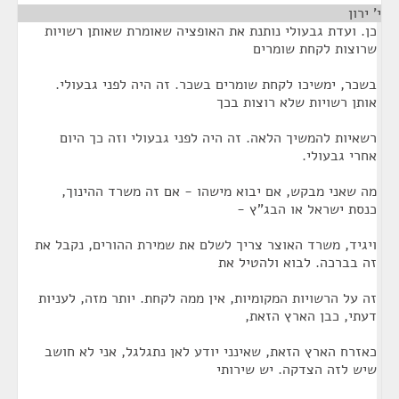
י' ירון
¶
כן. ועדת גבעולי נותנת את האופציה שאומרת שאותן רשויות
שרוצות לקחת שומרים
בשכר, ימשיכו לקחת שומרים בשכר. זה היה לפני גבעולי.
אותן רשויות שלא רוצות בכך
רשאיות להמשיך הלאה. זה היה לפני גבעולי וזה כך היום
אחרי גבעולי.
מה שאני מבקש, אם יבוא מישהו - אם זה משרד ההינוך,
כנסת ישראל או הבג"ץ -
ויגיד, משרד האוצר צריך לשלם את שמירת ההורים, נקבל את
זה בברכה. לבוא ולהטיל את
זה על הרשויות המקומיות, אין ממה לקחת. יותר מזה, לעניות
דעתי, כבן הארץ הזאת,
כאזרח הארץ הזאת, שאינני יודע לאן נתגלגל, אני לא חושב
שיש לזה הצדקה. יש שירותי