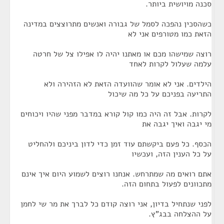
סכנה מויושית ביותר.
כשהסכין נהפכה לסמל של גבורה ואנשים מתרוצצים במדינה
הזאת כמו מטורפים אני לא
רוצה שמישהו מכם או מאתנו יהיה לו אפילו צל של חרטה
עלמה שעלול לקרות לאחד
הילדים. אני לא אומר שהוועדה הזאת לא הזהירה ולא
התריעה בפניכם על כל מה שיכול
לקרות. אבל זה היה כמו קול קורא במדבר מפני שהיו ויכוחים
מי יגבה ואיך יגבה את
הכסף. כל פעם ביקשתם עוד זמן כדי לדון ביניכם ולהחליט
על כל הענין הזה, ועכשיו
אתם רואים מה שמתרחש. אנחנו רוצים לשמוע היום איך אינם
מתכוונים לפעול בתחום הזה.
לפני שנתחיל בדיון, אני רוצה קודם כל לברך את מר שי לחמן
על ההצלחה בבג"ץ.