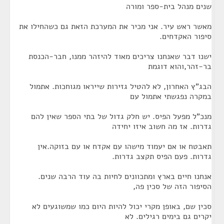
שנים מנהל בית-ספר ומורה
מאשר ראש עיר. אני מכיר את המערכת הזאת גם כשהחילו את
סיפור האקדחים.
ישנו דבר שאנחנו צריכים מאוד להיזהר ממנו, חבר-הכנסת
בר-זהר,והוא דוגמת
הבג"ץ האחרון, לא להטיל גזירות שייראו מגוחכות. אתמול
במקרה נפגשתי אתמול עם
מנכ"ל מפעל הפיס. יש חלק גדול של בתי הספר שאין להם
גדרות. אז מה חשוב איזו יחידה
תאבטח או אם יעמוד מישהו עם אקדח או עם בזוקה.אין
גדרות. פעם הפיס תקצב גדרות.
אנחנו חיים בארץ ומתכוונים לחיות בה עוד הרבה שנים.
הסיפור הזה של סכין פה,
סכין שם, באופן מקרי יכול להיות היום כמו שמשוגעים לא
יקרים גם בימים רגילים. לא