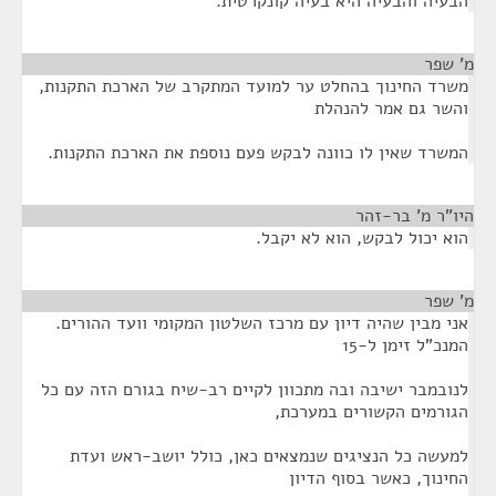
הבעיה והבעיה היא בעיה קונקרטית.
מ' שפר
¶
משרד החינוך בהחלט ער למועד המתקרב של הארכת התקנות,
והשר גם אמר להנהלת
המשרד שאין לו כוונה לבקש פעם נוספת את הארכת התקנות.
היו"ר מ' בר-זהר
¶
הוא יכול לבקש, הוא לא יקבל.
מ' שפר
¶
אני מבין שהיה דיון עם מרכז השלטון המקומי וועד ההורים.
המנכ"ל זימן ל-15
לנובמבר ישיבה ובה מתכוון לקיים רב-שיח בגורם הזה עם כל
הגורמים הקשורים במערכת,
למעשה כל הנציגים שנמצאים כאן, כולל יושב-ראש ועדת
החינוך, כאשר בסוף הדיון