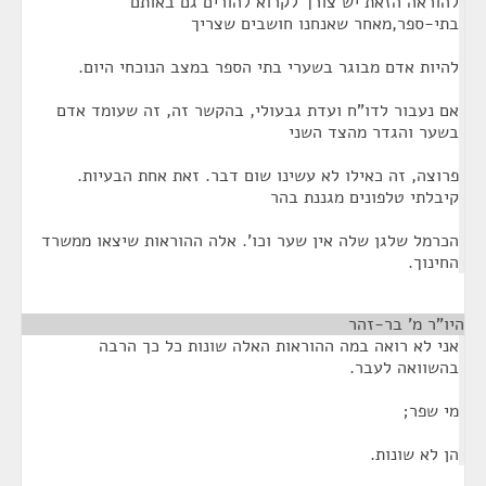
להוראה הזאת יש צורך לקרוא להורים גם באותם
בתי-ספר,מאחר שאנחנו חושבים שצריך
להיות אדם מבוגר בשערי בתי הספר במצב הנוכחי היום.
אם נעבור לדו"ח ועדת גבעולי, בהקשר זה, זה שעומד אדם
בשער והגדר מהצד השני
פרוצה, זה כאילו לא עשינו שום דבר. זאת אחת הבעיות.
קיבלתי טלפונים מגננת בהר
הכרמל שלגן שלה אין שער וכו'. אלה ההוראות שיצאו ממשרד
החינוך.
היו"ר מ' בר-זהר
¶
אני לא רואה במה ההוראות האלה שונות כל כך הרבה
בהשוואה לעבר.
מי שפר;
הן לא שונות.