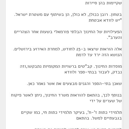
שקיימות בהן סיירות
בטחון. רובן ככולן, לא כולן, הן בשיתוף עם משטרת ישראל.
"יש לוודא אבטחת
הפעילויות של החינוך הבלתי פורמאלי בשעות אחר הצהריים
והערב".
אלה הוראות שיצאו ב-23 לחודש, למחרת האירוע בירושלים.
הנושא הזה ירד עד לרמת
מוסדות החינוך. קב"טים ברשויות המקומיות נתבקשו,וזה
נבדק, לעבור בבתי-ספר ולוודא
שאכן בתי-הספר והגנים מבצעים את אשר נאמר כאן.
בנוסף לכך, בהתאם להוראות משרד החינוך, ניתן לאשר פיקוח
של שערים על ידי
תלמידי כתות ז'-ח', בעיקר תלמידי כתות חי, כמו שקיים
בגבעתיים למשל. בהתאם