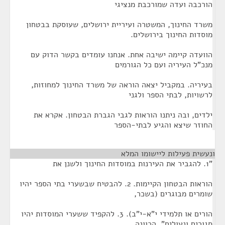
הורכבה ועדה שמורכבת מנציגי
משרד החינוך, המשטרה ועיריית ירושלים, שעוסקת בבטחון
מוסדות החינוך בירושלים.
הוועדה קיימה ישיבה אחת. אנחנו עומדים בקשר הדוק עם
מנכ"ל העיריה ועם כל הגורמים
בעיריה. במקביל יצאה הוראה של משרד החינוך למחוזות,
לרשויות, לבתי הספר ולגני
ילדים, ובה ניתנו הוראות לגבי הגברת הבטחון. אקרא את
החוזר שיצא והגיע לבתי-הספר
ונעשית פעילות ליישומו המלא
¶
"1. להגביר את העירנות במוסדות החינוך ולשנן את
הוראות הבטחון הקיימות. 2. להבטיח שבשערי בתי הספר יהיו
שומרים מבוגרים (בשכר,
הורים או תלמידי י"א-י"ב). 3. להקפיד ששערי המוסדות יהיו
סגורים ונעולים". הכוונה