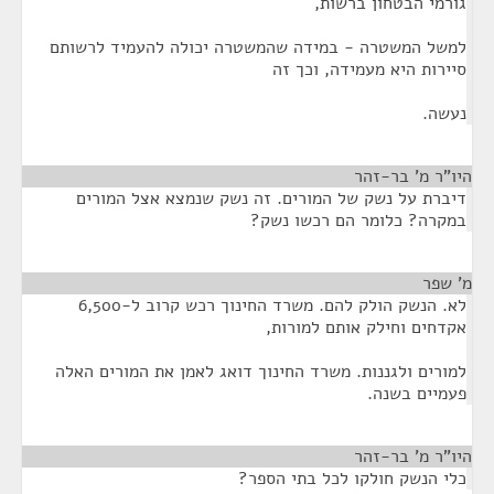
גורמי הבטחון ברשות,
למשל המשטרה - במידה שהמשטרה יכולה להעמיד לרשותם
סיירות היא מעמידה, וכך זה
נעשה.
היו"ר מ' בר-זהר
¶
דיברת על נשק של המורים. זה נשק שנמצא אצל המורים
במקרה? כלומר הם רכשו נשק?
מ' שפר
¶
לא. הנשק הולק להם. משרד החינוך רכש קרוב ל-6,500
אקדחים וחילק אותם למורות,
למורים ולגננות. משרד החינוך דואג לאמן את המורים האלה
פעמיים בשנה.
היו"ר מ' בר-זהר
¶
כלי הנשק חולקו לכל בתי הספר?