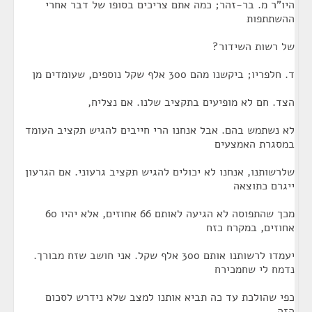
היו"ר מ. בר-זהר; כמה אתם צריכים בסופו של דבר אחרי
ההשתתפות
של רשות השידור?
ד. חלפריו; ביקשנו מהם 300 אלף שקל נוספים, שעומדים מן
הצד. חם לא מופיעים בתקציב שלנו. אם נצליח,
לא נשתמש בהם. אבל אנחנו הרי חייבים להגיש תקציב העומד
במסגרת האמצעים
שלרשותנו, אנחנו לא יכולים להגיש תקציב גרעוני. אם הגרעון
ייגרם כתוצאה
מכך שהתפוסה לא הגיעה לאותם 66 אחוזים, אלא יהיו 60
אחוזים, במקרח כזח
יעמדו לרשותנו אותם 300 אלף שקל. אני חושב שזח מבורך.
נדמח לי שחמכירח
כפי שהולכת עד כה תביא אותנו למצב שלא נידרש לסכום
הזה.