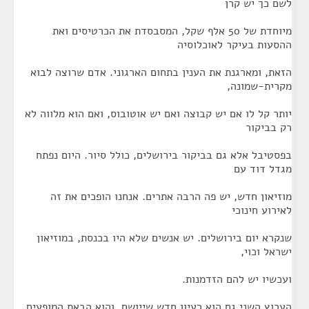
לשם כך יש קרן
מיוחדת של 50 אלף שקל, המסבסדת את הכרטיסים ואת
ההסעות בעיקר לאוכלוסיה
הזאת, ומארגנת את הענין בתחום הארגוני. אדם שרוצה לבוא
מקרית-שמונה,
יותר קל לו אם יש קבוצה ואם יש אוטובוס, ואם הוא מלווה לא
רק בביקור
בפסטיבל אלא גם בביקור בירושלים, כולל סיור. היום נפתח
מגדל דוד עם
מוזיאון חדש, יש פה הרבה אתרים. אנחנו הופכים את זה
לאירוע חינוכי
שנקרא יום בירושלים. יש אנשים שלא היו בכנסת, במוזיאון
ישראל וכוי,
ועכשיו יש להם הזדמנות.
הערוץ השני גם הוא רעיון חדש שייושם, והוא הבאת המופעים