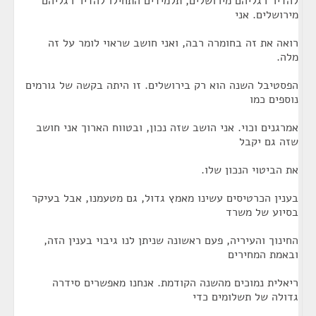
להדיר רגליהם מירושלים, תלמידים התחילו להדיר רגליהם
מירושלים. אני
רואה את זה בחומרה רבה, ואני חושב שראוי לומר על זה
מלה.
הפסטיבל השנה הוא רק בירושלים. זו היתה בקשה של גורמים
נוספים כמו
אמרגנים וכוי. אני הושב שזה נכון, ובטווח הארוך אני חושב
שזה גם יקבל
את הביטוי הנכון שלו.
בענין הכרטיסים עשינו מאמץ גדול, גם מטעמנו, אבל בעיקר
בסיוע של משרד
החינוך והעיריה, פעם ראשונה שניתן לנו גיבוי בענין הזה,
ובאמת המחירים
ריאלית נמוכים מהשנה הקודמת. אנחנו מאפשרים סידרה
גדולה של תשלומים כדי