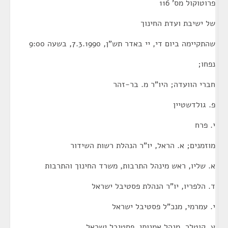
פרוטוקול מס' 116
של ישיבת ועדת החינוך
שהתקיימה ביום די, יי באדר תש"ן, 7.3.1990, בשעה 9:00
נפחו;
חברי הוועדה; היו"ר מ. בר-זהר
פ. גולדשטיין
י. פרח
מוזמנים; א. הראל, יו"ר הנהלת רשות השידור
א. שליו, ראש מינהל התרבות, משרד החינוך והתרבות
ד. הלפריו, יו"ר הנהלת פסטיבל ישראל
י. עמרמי, מנכ"ל פסטיבל ישראל
ע. קוטלר, מנהל אמנותי, פסטיבל ישראל