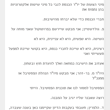
מיני הצעות של יו"ר הכנסת לגבי כל מיני שיטות אלקטרוניות
בהן נתפוס את
חברי הכנסת כדי שלא יברחו מהישיבות.
פ. גולדשטיין; אני מבקש שיירשם בפרוטוקול שאני מוחה על
השיטה. היא טפשית, היא לא עניינית, היא לא
רצינית, היא לא שייכת לחברי כנסת, היא בקושי שייכת למפעל
תעשייתי ואני
אעזוב את הישיבה כמחאה ואלך לוועדת חוץ ובטחון.
היו"ר מ. בר-זהר; אני מבקש מיו"ר הנהלת הפסטיבל או
ממנכ"ל
הפסטיבל למסור לנו את תוכנית הפסטיבל. הייתי
רוצה שאבנר שליו יגיב על המבנה.
ד. הלפרין; חשבתי בעקבות הדיון שקיימנו כאן בשנה שעברה,