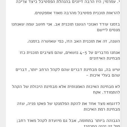
י. עמרמי; היו הרבה דיונים בהנהלת הפסטיבל כיצד צריכה
להראות תוכנית פסטיבל מהרבה מאוד אספקטים.
בזמנו עודד ואנוכי הגשנו תוכנית אב. אני חושב שמה שאנחנו
מנסים ליישם
השנה, זה את תוכנית האב הזו, כפי שאושרה בזמנה.
אנחנו מדברים על 4-5 נושאים, שהם מציבים תוכנית כזו
מבחינת האיזונים
שיש בה, גם מבחינת דברים שהם לקהל הרחב יותר, דברים
שהם בעלי איכות -
לא מבחינת האיכות האמנותית אלא מבחינת היכולת של הקהל
להתמודד. אקח
לדוגמא מצד אחד את להקת הפלמנקו של פאקו פניה, שזה
מבחינת רמת האיכות
הגבוהה ביותר בתחומה, אבל גם מיועדת לקהל מאוד רחב;
מול זה יהיה המרקיז