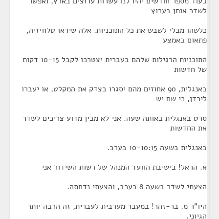
בעוד מספר חודשים יהיו לנו עשרות ערוצים בארץ, ואפשר
לשדר אותן בערוץ
כלשהו מבלי לשבש את כל התוכניות. אלה שיראו טלוויזיה,
פתאום באמצע
התוכניות הרגילות שלהם בעברית יצטרכו לקבל 10-15 דקות
של חדשות
באנגלית, 90 אחוזים מהם יסגרו בצדק את המקלט, או יעברו
לירדן, כי שם יש
סרט באנגלית באותה שעה. אני לא מבין מדוע צריכים לשדר
את החדשות
באנגלית בשעה 10-10:15 בערב.
א. הראל! בישיבת הוועד המנהל של רשות השידור אני
הצעתי לשדר בשעה 8 בערב, והצעתי נדחתה.
היו"ר מ. בר-זהר! במעבר מערבית לעברית, זה הרבה יותר
הגיוני.