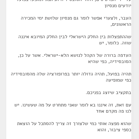
יודעים מנסיון
העבר, ולצערי אפשר לומר גם מנסיון שלושת ימי המכירה
הראשונים,
שההתפצלות בין החלק הישראלי לבין החלק המיובא איננה
שווה. כלומר, יש
העדפה ברורה של הקהל לנושא הלא-ישראלי. אשר על כן,
הסובסידיה, כפי שהיא
תהיה בפועל, תהיה גדולה יותר בפרופורציה שלה מהסובסידיה
כפי שמופיעה
בתקציב שיוצג בפניכם.
עם זאת, זה איננו בא לומר שאני מתחרט על מה שעשינו. יש
לנו פה מקדם אחד
שהוא מפצה אותי כמי שלצורך זה צריך להסתכל על הוצאת
כספי ציבור, והוא