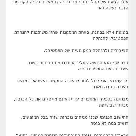
אולי לטעם של קהל רחב יותר בשנה זו מאשר בשנה הקודמת.
הדבר נעשה לא
בטעות אלא בכוונה, כאחת המסקנות שהיו משותפות להנהלת
הפסטיבל, להנהלה
הציבורית ולהנהלה המקצועית של הפסטיבל.
דבר שני הוא הנושא שעליו הרחבנו את הדיבור בשנה
שעברה. את המספרים יציג
מר עמרמי, אני יכול לומר שהשנה הסקטור הישראלי מיוצג
בצורה כבדה מאוד
מבחינה כספית. המספרים עדיין אינם מייצגים את כל הכובד,
מכיוון שבשיטת
החישוב הפנימי שלנו מניחים נוכחות שווה בכל המופעים,
רואים כמה לא כוסה
על-ידי הכרטיסים, וזוהי הסובסידיה הניתנת למופע. בפועל