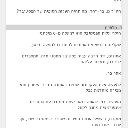
היו"ר מ. בר-זהר; מה תהיה העלות הסופית של הפסטיבל?
ד. הלפרין
¶
היקף עלות חפסטיבל הוא למעלה מ-6 מיליוני
שקלים. הכרטיסים אמורים להוות בו למעלה מ-50
אחוזים, וזח חרבה עבור פסטיבל מחסוג חזח. חמספרים
לפניכם, ונעבור עליהם
אחר כך.
למעשה אלח העקרונות שחינחו אותנו. הדבר האחרון חוא
מכירה מוקדמת ככל
האפשר. כפי שאתה רואה יצאנו מוקדם עם התוכנית.
אינפורמציח ניתנה לקחל
מוקדם, ובשפע. אנחנו חושבים שפנינו לפסטיבל טוב, אף
שדבר אחד מעיב