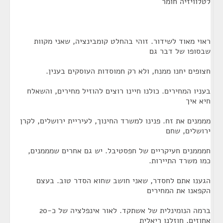
לטלוויזיה חומר
ראוי מאוד לשידור. זוהי בהחלט קומבינציה, שאני מקוות
שבסופו של דבר גם
חצופים יחנו ממנח, ולא רק חמוסדות העוסקים בענין.
בעניו המחירים. כולנו חיינו רוצים להוזיל מחירים, והשאלח
חיא איך
מממנים את זח. פנינו למשרד החינוך, לעיריית ירושלים, לקרן
ירושלים, שחם
חמממנים חעיקריים של חפסטיבל. יש גם אחרים שמממנים,
כמו משרד התיירות.
הגענו אתם לחסדר, שאני חושב שחוא הסדר טוב. בעצם
הקפאנו את המחירים
ברמה הנומינלית של אשתקד. לאור אינפלציה של כ-20
אחוזים, חוזלנו ריאלית