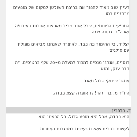
רעיון טוב מאוד להפוך את בריכת השולטן למקום של מופעים
מרכזיים כמו
המופעים הפתוחים, שכל אחד מכיר מארצות אחרות באירופה
וארה"ב. נקווה שזה
יצליח, כי ההימור פה כבד. לאופרה שאנחנו מביאים מפולין
עם סולנים
רוסיים, אנחנו מנסים למכור למעלה מ-20 אלף כרטיסים. זה
דבר ענק, והוא
אתגר שיווקי גדול מאוד.
היו"ר מ. בר-זהר! זו אופרה קצת כבדה.
ד. הלפרין
¶
היא כבדה, אבל היא מופע גדול. כל הרעיון הוא
לעשות דברים שאינם נעשים במסגרות האחרות.