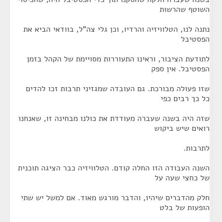
השוטף שהרשות
נתנה לנו, הטלוויזיה והרדיו, וכן גלי צה"ל, בוודאי הביא את
הפסטיבל
לתודעת הציבור, וראינו התעוררות מסויימת של הקהל בזמן
הפסטיבל. אין ספק
שזו פעולה מבורכת. גם העובדה שמגזיני תרבות זכו להדים
כל כך רבים כפי
שזה היה בשנה שעברה מעודדת את כולנו מבחינה זו, שאנחנו
רואים שיש ביקוש
לתרבות.
השנה העבודה הזו החלה קודם. הטלוויזיה כבר הציגה תוכנית
של כחצי שעה על
חלק מהדברים שיהיו, והדבר מורגש מאוד. אם למשל יש שתי
הופעות של בלט