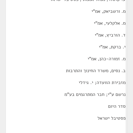
מ. ורשביאק, אמ"י
מ. אלקלעי, אמ"י
ד. הורביץ, אמ"י
י. ברקת, אמ"י
מ. זמורה-כהן, אמ"י
ב. נסים, משרד החינוך והתרבות
מזבירת הוועדה; י. גידלי
נרשם ע"י; חבר המתרגמים בע"מ
סדר היום
פסטיבל ישראל