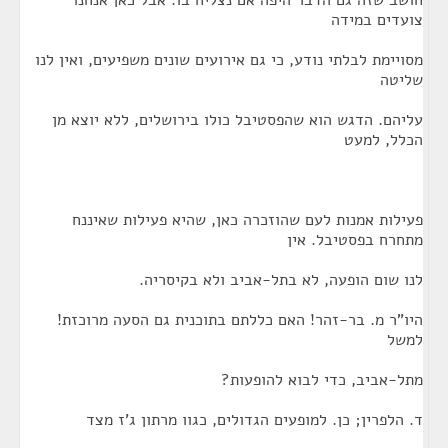
חושב שזה גם הדבר היפה אם נצליח בו. אבל כאן אנחנו
צועדים במידה
מסויימת לבלתי נודע, כי גם אירועים שונים משפיעים, ואין לנו
שליטה
עליהם. הדגש הוא שהפסטיבל כולו בירושלים, ללא יוצא מן
הכלל, למעט
פעילות אמנות לעם שהוזכרה כאן, שהיא פעילות שאיננח
מתחרח בפסטיבל. אין
לנו שום הופעה, לא בתל-אביב ולא בקיסריה.
היו"ר מ. בר-זהר! האם כללתם בתוכנית גם הסעה מרוכזת!
למשל
מתל-אביב, כדי לבוא להופעות?
ד. הלפרין; כן. למופעים הגדולים, כגוו מרתון ג'ז מצד