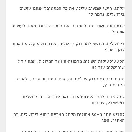
עלינו, הישג שמעיב עלינו. את כל הפסטיבל אנחנו עושים
בירושלים. נדמח לי
שזח יחיח מאוד טוב לחסביר שזו חחלטה נכונה מאוד לעשות
את כולו
בירושלים. כנושא למכירה, ירושלים איננה נושא קל. אם אתח
עוקב אחרי
הסטטיסטיקות השונות מהמוזיאון ועד חמלונות, אתח יודע
שירושלים עוד לא
חזרח מבחינת חביקוש לתיירות, אפילו תיירות פנים, ולא רק
תיירות חוץ,
למה שהיה לפני האינתיפאדה. זאת עובדה. כדי לחצליח
בפסטיבל, צריכים
להביא יותר מ-50 אחוזים מקחל חצופים מחוץ לירושלים. זה
האתגר, ואני