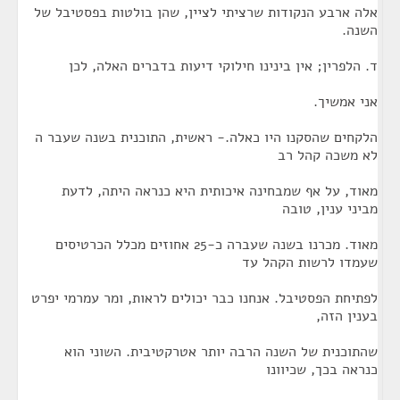
אלה ארבע הנקודות שרציתי לציין, שהן בולטות בפסטיבל של
השנה.
ד. הלפרין; אין בינינו חילוקי דיעות בדברים האלה, לכן
אני אמשיך.
הלקחים שהסקנו היו כאלה.- ראשית, התוכנית בשנה שעבר ה
לא משכה קהל רב
מאוד, על אף שמבחינה איכותית היא כנראה היתה, לדעת
מביני ענין, טובה
מאוד. מכרנו בשנה שעברה כ-25 אחוזים מכלל הכרטיסים
שעמדו לרשות הקהל עד
לפתיחת הפסטיבל. אנחנו כבר יכולים לראות, ומר עמרמי יפרט
בענין הזה,
שהתוכנית של השנה הרבה יותר אטרקטיבית. השוני הוא
כנראה בכך, שכיוונו