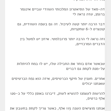
דה-סאד של התיאטרון המלכותי השוודי שביים אינגמר
ברגמן, שזה נראה לי
דבר הרבה יותר קשה לעיכול. זה גם בשפה השוודית, גם
קונצרט ל-6 שחקניות,
וזה נראה לי הרבה יותר פרובלמטי. איזון יש למשל בין
הדברים המרכזיים,
שכאשר אדם בוחר את החבילה שלו, יש לו במח להיתלות
על-מנת לקחת גם דברים
אחרים. חענין של חיקף הכרטיסים, איזה הוא נפח הכרטיסים
שאנחנו יכולים
להרשות לעצמנו להוציא לשוק, דיברנו באופן כללי על כ-120
אלף כרטיס,
אנחנו מוציאים השנה 115 אלף, כאשר צריך לקחת בחשבון את