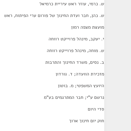
ש. כרמי, עוזר ראש עיריית כרמיאל
ש. כהן, חבר ועדת החינוך של פורום ערי הפיתוח, ראש
מועצת מצפה רמון
י. יעקב, מינהל פרוייקט רווחה
ש. מוחה, מינהל פרוייקט רווחה
ב. נסים, משרד החינוך והתרבות
מזכירת הוועדה; ד. גורדון
היועץ המשפטי; מ. בוטון
נרשם ע"י; חבר המתרגמים בע"מ
סדי היום
חוק יום חינוך ארוך