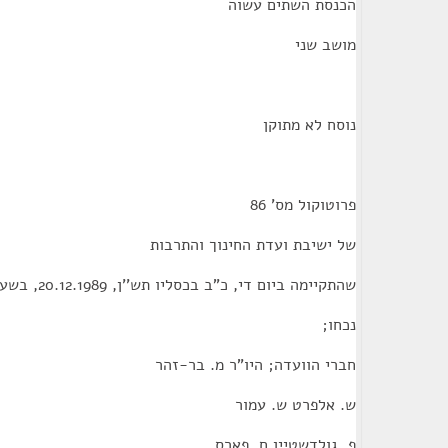
הכנסת השתים עשוה
מושב שני
נוסח לא מתוקן
פרוטוקול מס' 86
של ישיבת ועדת החינוך והתרבות
שהתקיימה ביום די, כ"ב בכסליו תש''ן, 20.12.1989, בשעה 9:00
נכחו;
חברי הוועדה; היו"ר מ. בר-זהר
ש. אלפרט ש. עמור
פ. גולדשטיין ח. פארס