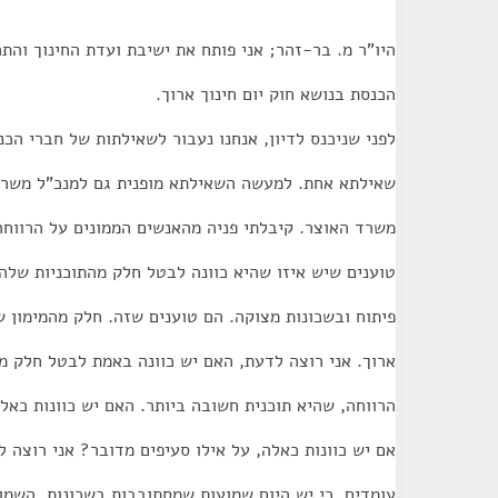
היו"ר מ. בר-זהר; אני פותח את ישיבת ועדת החינוך והת
הכנסת בנושא חוק יום חינוך ארוך.
לפני שניכנס לדיון, אנחנו נעבור לשאילתות של חברי הכנס
שאילתא אחת. למעשה השאילתא מופנית גם למנכ"ל משרד 
משרד האוצר. קיבלתי פניה מהאנשים הממונים על הרווחה
טוענים שיש איזו שהיא כוונה לבטל חלק מהתוכניות שלה
פיתוח ובשכונות מצוקה. הם טוענים שזה. חלק מהמימון שמ
ארוך. אני רוצה לדעת, האם יש כוונה באמת לבטל חלק מ
הרווחה, שהיא תוכנית חשובה ביותר. האם יש כוונות כאלה
אם יש כוונות כאלה, על אילו סעיפים מדובר? אני רוצה ל
עומדים, כי יש היום שמועות שמסתובבות בשכונות. השמו