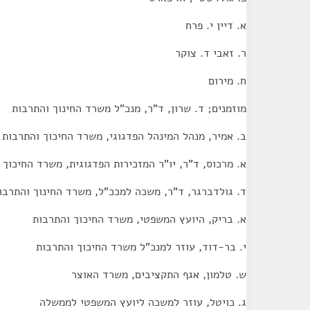
א. דיין י. פרח
ר. זאבי ד. צוקר
ח. מירום
מוזמנים; ד. שרון, ד"ר, מנכ"ל משרד החינוך והתרבות
ב. אמיר, מנהל המינהל הפדגוגי, משרד החיכוך והתרבות
א. מרכוס, ד"ר, יו"ר המזכירות הפדגוגית, משרד החיכוך
ד. גולדברגר, ד"ר, משכה למככ"ל, משרד החינוך והתרבו
א. בריק, היועץ המשפטי, משרד החיכוך והתרבות
י. בר-דוד, עוזר למנכ"ל משרד החיכוך והתרבות
ש. טלמון, אגף התקציבים, משרד האוצר
ג. כויטל, עוזר למשכה ליועץ המשפטי לממשלה