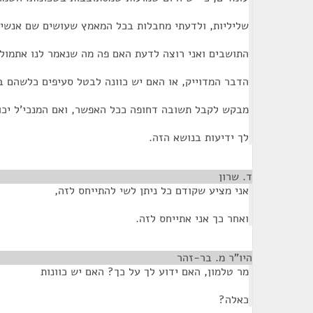
שליליות, ולדעתי מחבלות בכל המאמץ שעושים שם אנשים
התושבים ואני רוצה לדעת האם פה מה שנאמר לנו אתמול 
הדבר המדוייק, או האם יש כוונה לבטל סעיפים כלשהם בת
מבקש לקבל תשובה דחופה ככל האפשר, ואם המנכי'ל יכול
לך ידיעות בנושא הזה.
ד. שרון
אני מציע שקודם כל ניתן לשי להתייחס לזה,
ואחר כך אני אתייחס לזה.
היו"ר מ. בר-זהר
¶
מר טלמון, האם ידוע לך על כך? האם יש כוונות
כאלה?