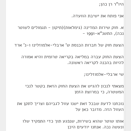
היו"ר רן כהן;
אני פותח את ישיבת הוועדה.
א. חוק שירות המדינה (גימלאות)(תיקון - תגמולים לשוטר
נכה), התשנ"א-1991 -
הצעת חוק של חברות הכנסת ש' ארבלי-אלמוזלינו ו-נ' ארד
הצעת החוק עברה במליאה בקריאה טרומית והיא אמורה
להיות בהכנה לקריאה ראשונה.
שי ארבלי-אלמוזלינו;
מצאתי לנכון להגיש את הצעת החוק הזאת בקשר לנכי
המשטרה, כי במרוצת הזמן
נוכחנו לדעת שבכל זאת ישנו עוול לגביהם וצריך לתקן את
העוול הזה. מדובר כאן על
אותו שוטר שהוא בשירות, שנפגע תוך כדי התפקיד שלו
ונעשה נכה. אנחנו יודעים היכן