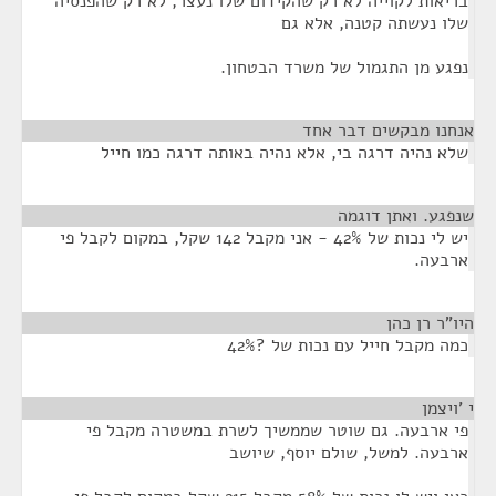
בריאות לקוייה לא רק שהקידום שלו נעצר, לא רק שהפנסיה
שלו נעשתה קטנה, אלא גם
נפגע מן התגמול של משרד הבטחון.
אנחנו מבקשים דבר אחד
¶
שלא נהיה דרגה בי, אלא נהיה באותה דרגה כמו חייל
שנפגע. ואתן דוגמה
¶
יש לי נכות של 42% - אני מקבל 142 שקל, במקום לקבל פי
ארבעה.
היו"ר רן כהן
¶
כמה מקבל חייל עם נכות של ?42%
י 'ויצמן
¶
פי ארבעה. גם שוטר שממשיך לשרת במשטרה מקבל פי
ארבעה. למשל, שולם יוסף, שיושב