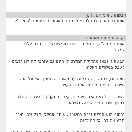
הבטחון, אומרים להם
אתם גם לא יכולים ללכת לביטוח לאומי. בביטוח הלאומי לא
מקבלים אותם ואומרים
¶
אתם נכי צה"ל, נפגעתם במשטרת ישראל, זכותכם ללכת
למשרד
הבטחון. וכאן מתחילח המלחמה. היום גם עורכי דין לא רוצים
לטפל במקרים האלה,
מפחדים, כי יש להם בעיה עם משרד הבטחון. אתמול היה
משפט בבית המשפט המחוזי בקשר
לשוטר שנפגע באיזו פעילות, קיבל התקף לב בעבודה שלו.
במשך שנה וחצי התנהל משפטו
ובסוף הוא הוכיח וזכה במשפט. אותו אומלל יקבל 0%, ואני
יודע את זה, כי הוועדות