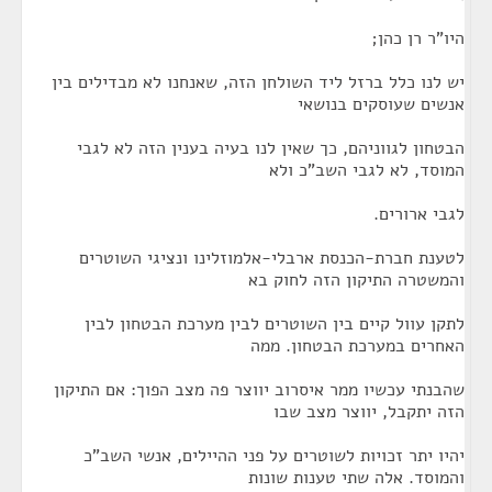
היו"ר רן כהן;
יש לנו כלל ברזל ליד השולחן הזה, שאנחנו לא מבדילים בין
אנשים שעוסקים בנושאי
הבטחון לגווניהם, כך שאין לנו בעיה בענין הזה לא לגבי
המוסד, לא לגבי השב"כ ולא
לגבי ארורים.
לטענת חברת-הכנסת ארבלי-אלמוזלינו ונציגי השוטרים
והמשטרה התיקון הזה לחוק בא
לתקן עוול קיים בין השוטרים לבין מערכת הבטחון לבין
האחרים במערכת הבטחון. ממה
שהבנתי עכשיו ממר איסרוב יווצר פה מצב הפוך: אם התיקון
הזה יתקבל, יווצר מצב שבו
יהיו יתר זכויות לשוטרים על פני ההיילים, אנשי השב"כ
והמוסד. אלה שתי טענות שונות