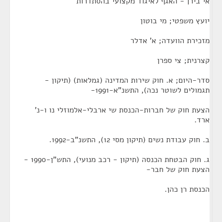
אי בירן - האגף לאיגוד מקצועי בהסתדרות
יועץ משפטי; מי בוטון
מזכירת הוועדה; א' אדלר
קצרנית; צי ספרן
סדר-היום; א. חוק שירות המדינה (גמלאות) (תיקון -
תגמולים לשוטר נכה), התשנ"א-1991-
הצעת חוק של חברות-הכנסת שי ארבלי-אלמוזלי נו ו-נ'
ארד.
ב. חוק עבודת נשים (תיקון מסי 12), התשנ"ב-1992.
ג. חוק הבטחת הכנסה (תיקון - רכב מנועי), התש"ן-1990 -
הצעת חוק של חבר-
הכנסת רן כהן.