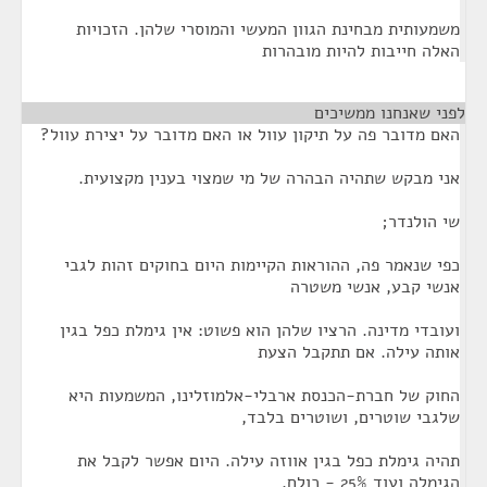
משמעותית מבחינת הגוון המעשי והמוסרי שלהן. הזכויות
האלה חייבות להיות מובהרות
לפני שאנחנו ממשיכים
¶
האם מדובר פה על תיקון עוול או האם מדובר על יצירת עוול?
אני מבקש שתהיה הבהרה של מי שמצוי בענין מקצועית.
שי הולנדר;
כפי שנאמר פה, ההוראות הקיימות היום בחוקים זהות לגבי
אנשי קבע, אנשי משטרה
ועובדי מדינה. הרציו שלהן הוא פשוט: אין גימלת כפל בגין
אותה עילה. אם תתקבל הצעת
החוק של חברת-הכנסת ארבלי-אלמוזלינו, המשמעות היא
שלגבי שוטרים, ושוטרים בלבד,
תהיה גימלת כפל בגין אווזה עילה. היום אפשר לקבל את
הגימלה ועוד 25% - כולם.