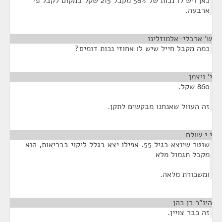
כאן ויש לו נכות של 58% מקבל 215 שקל במקום לקבל פי
ארבעה.
ש' ארבלי-אלמוזלינו
¶
כמה מקבל חייל שיש לו אחוזי נכות דומים?
י' ויצמן
¶
860 שקל.
זה העוול שאנחנו מבקשים לתקן.
י י שולם
¶
שוטר שיוצא בגיל 55. אפילו יצא בגלל ליקוי בבריאות, הוא
מקבל תגמול מלא
ומשכורת מלאה.
היו"ר רן כהן
¶
זה כבר צויין.