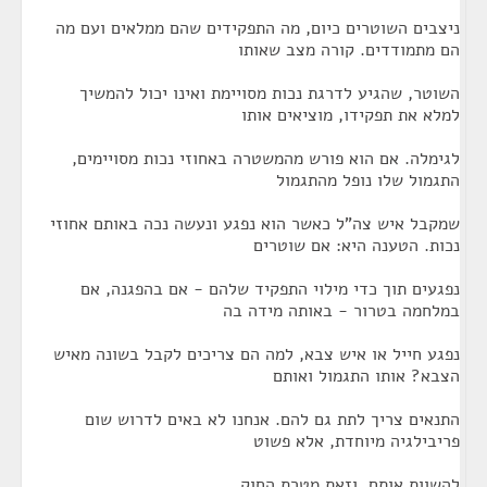
ניצבים השוטרים כיום, מה התפקידים שהם ממלאים ועם מה
הם מתמודדים. קורה מצב שאותו
השוטר, שהגיע לדרגת נכות מסויימת ואינו יכול להמשיך
למלא את תפקידו, מוציאים אותו
לגימלה. אם הוא פורש מהמשטרה באחוזי נכות מסויימים,
התגמול שלו נופל מהתגמול
שמקבל איש צה"ל כאשר הוא נפגע ונעשה נכה באותם אחוזי
נכות. הטענה היא: אם שוטרים
נפגעים תוך כדי מילוי התפקיד שלהם - אם בהפגנה, אם
במלחמה בטרור - באותה מידה בה
נפגע חייל או איש צבא, למה הם צריכים לקבל בשונה מאיש
הצבא? אותו התגמול ואותם
התנאים צריך לתת גם להם. אנחנו לא באים לדרוש שום
פריבילגיה מיוחדת, אלא פשוט
להשוות אותם, וזאת מטרת החוק.