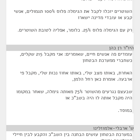
השוטרים יוכלו לקבל את הגימלה פלוס 100% תגמולים, אנשי
קבע או עובדי מדינה ישארו
רק עם הגימלה פלוס 25%. כלומר, אפליה לטובת השוטרים.
היו"ר רן כהן
¶
עומדים פה אנשים חיים, שאומרים: אני מקבל 215 שקלים,
כשחברי ממערכת הבטחון
האחרת, באותו מצב שלי, באותו אחוז נכות שלי, מקבל פי
ארבעה. אומרת כאן רחל הלמן,
שבעצם נגרעים מהשוטר 75% מאותה גימלה, שאחר במקומו
היה מקבל אותה לו היה בשב"כ או
במוסד.
ש' ארבלי-אלמוזלינו
¶
במערכת הבטחון עושים הבחנה בין השב"כ והקבע לבין חיילי