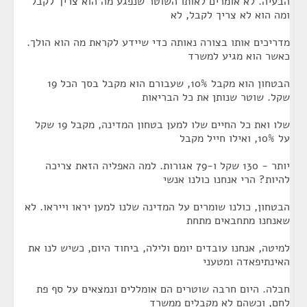
הבעיה. לא אומרים לאותו השוטר שנפגע מה הוא צריך לקבל
ומה הוא לא צריך לקבל, לא
מדריכים אותו בצורה נאותה כדי שיידע לקראת מה הוא הולך.
כאשר הוא מגיע למשרד
הבטחון הוא מקבל 10%, שעבורם הוא מקבל בסך הכל 19
שקל. שוטר שנותן את כל הבריאות
שלו ואת כל החיים שלו למען בטחון המדינה, מקבל 19 שקל
על 10%, ואילו חייל מקבל
יותר - 130 שקל ו-79 אגורות. למה האפליה הזאת צריכה
להיות? הרי אנחנו כולנו אנשי
הבטחון, כולנו שומרים על המדינה שלנו למען יראו וייראו. לא
שאנחנו מתחבאים מתחת
למיטה, אנחנו עובדים יומם ולילה, ביחוד היום, כשיש לנו את
האינתיפאדה ומטעני
חבלה. היום חרבה שוטרים הם אומללים ונמצאים על סף פת
לחם, וכשהם לא מקבלים ממשרד