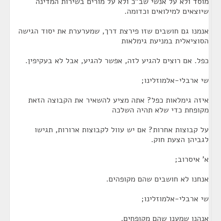
מוסד ולא על אנשי שב"כ ולא על מורים בשירות המדינה
שיוצאים למילואים וכדומה.
אנמנו גם חושבים שזו פירצת דרך, שמערערת את יסוד הגישה
הסוציאלית במניעת גימלאות
כפל. אם רוצים להגיע לזה, אפשר להגיע, אבל לא בעקיפין.
שי ארבלי-אלמוזלינו;
איזה גימלאות כפל? אתה מציע להשאיר את הקבוצה הזאת
מקופחת כדי שלא תהיה השלכה
על קבוצות אחרות? אם יש עוול לקבוצות ארורות, תגישו
לגביהן הצעת חוק.
א' איסרוב;
אנחנו לא חושבים שהם מקופהים.
שי ארבלי-אלמוזלינו;
אנהנו שמענו שהם מקופחים.