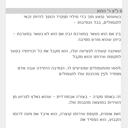
ס נ"צ ר' הלמן
¶
כששוטר נפצע תוך כדי מילוי תפקיד והופך להיות זכאי
לתגמולים, בכל הנסיבות -
בין אם הוא נשאר במערכת ובין אם הוא לא נשאר במערכת -
כיוון שהוא פורש מסיבה
שאיננה קשורה לפציעה שלו, הוא מקבל את כל זכויותיו בקשר
לתקופת שירותו והוא מקבל
100% מהתגמולים שמגיעים לו. הנסיבה היחידה שבה אדם
מפסיד 75% מהזכות שלו לתגמולים
זה באותו מקרה - בצורה אבסורדית - שהוא נאלץ לפרוש מן
השירות כתוצאה מהנכות שלו.
זאת אומרת, תקופת שירותו קוצרה, הוא איבד את מטה לרומו
הקבוע, הוא הפסיד את