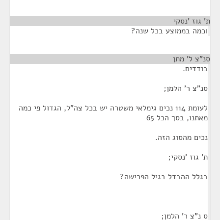
ת' גוז 'נסקי
¶
וכמה בממוצע בכל שנה?
סנ"צ ל' מתן
¶
בודדים.
סנ"צ ר' הלמן;
לעומת 114 נכים גימלאי משטרה יש בכל צה"ל, הגדול פי כמה
מאתנו, בסך הכל 65
נכים מהסוג הזה.
ת' גוז 'נסקי;
בגלל ההבדל בגיל הפרישה?
ס נ"צ ר' הלמן;