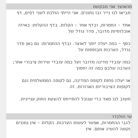
מהאוצר אני מבקשת
¶
תביאו לנו נייר ובו נתונים. אני הייתי הולכת לשני דפים, דף
אחד - החמרות, ובדף אחר - הקלות. בדף ההקלות: באיזה
אוכלוסיות מדובר, סדר גודל של
כסף - כמה יעלה יותר לאוצר. ובדף ההחמרות: גם כאן סדר
גודל, הערכות מבוססות על
כמה עובדי מדינה מדובר ועל כמה עובדי שירות ציבורי אחר;
הערכה שלכם כמה זה יחסוך
או יעלה פחות לקופת המדינה, גם לקופה הממשלתית וגם
לקופות הציבוריות הארורות. זה
חשוב לנו מאד כדי שנוכל להתייחס להצעת החוק עניינית.
שי הולנדר
¶
לגבי ההחמרות, אפשר לעשות הערכות. הקלות - אין נתונים
וקשה להשיג אותם. אין