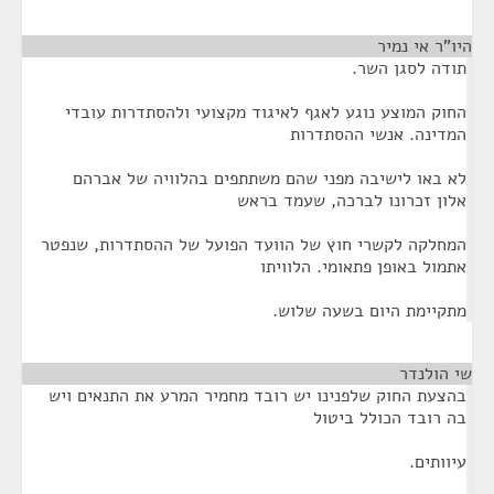
היו"ר אי נמיר
¶
תודה לסגן השר.
החוק המוצע נוגע לאגף לאיגוד מקצועי ולהסתדרות עובדי
המדינה. אנשי ההסתדרות
לא באו לישיבה מפני שהם משתתפים בהלוויה של אברהם
אלון זכרונו לברכה, שעמד בראש
המחלקה לקשרי חוץ של הוועד הפועל של ההסתדרות, שנפטר
אתמול באופן פתאומי. הלוויתו
מתקיימת היום בשעה שלוש.
שי הולנדר
¶
בהצעת החוק שלפנינו יש רובד מחמיר המרע את התנאים ויש
בה רובד הכולל ביטול
עיוותים.