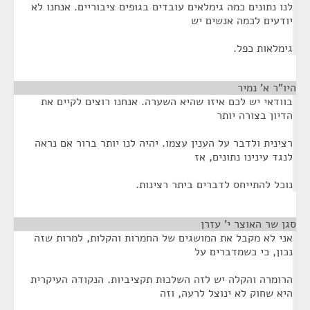
לנו נתונים כמה גימלאים עובדים בגופים ציבוריים. אנחנו לא
יודעים לכמה אנשים יש
גימלאות כפל.
היו"ר א' נמיר
¶
בוודאי יש לכם איזו שהיא השערה. אנחנו רוצים לקיים את
הדיון בצורה יותר
רצינית ולדבר על הענין עצמו. יהיה לנו יותר ברור אם נראה
לנגד עינינו נתונים, אז
נוכל להתייחס לדברים ביתר רצינות.
סגן שר האוצר י' עזרן
¶
אני לא מקבל את המושגים של החמרות והקלות, למרות שזה
נכון, כי כשמדברים על
הרומרה והקלה יש לזה השלכות תקציביות. הנקודה העיקרית
היא שחוק לא ינוצל לרעה, וזה