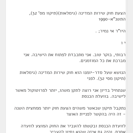
הצעת חוק שירות המדינה (גימלאות)(תיקוו מס' 32),
התשנ"א-1990
היו"ר אי נמיר; .
י ו
רבותי, בוקר טוב. אני מתכבדת לפתוח את הישיבה. אני
מברכת את כל המוזמנים.
הנושא שעל סדר-יומנו הוא חוק שירות המדינה (גימלאות
(תיקון מסי 32). לפני
שנתחיל בדיון אני רוצה לתקן משהו, יותר לפרוטוקול מאשר
לישיבה. בוועלת הכנסת
נתקבל תיקון שכאשר משהים הצעת חוק יותר ממחצית השנה
- זה היה בהקשר לפניית האוצר
לוועדת הכנסת ובקשתו להעביר את החוק המוצע לוועדה
אחרת, והיה גם איזה שהוא נסיון להעביר