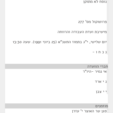
נוסח לא מתוקן
פרוטוקול מס' 277
מישיבת ועדת העבודה והרווחה
יום שלישי, י"ג בתמוז התשנ"א (25 ביוני 1991). שעה 13:30
נ כ ח ו -
חברי הוועדה
אי נמיר -היו"ר
נ י ארד
י י צבן
מוזמנים
¶
סגן שר האוצר י' עזרן