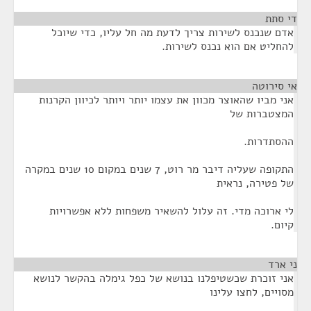
די סתת
¶
אדם שנכנס לשירות צריך לדעת מה חל עליו, כדי שיוכל
להחליט אם הוא נכנס לשירות.
אי סירוטה
¶
אני מביו שהאוצר מכוון את עצמו יותר ויותר לכיוון הקרנות
המצטברות של
ההסתדרות.
התקופה שעליה דיבר מר רוט, 7 שנים במקום 10 שנים במקרה
של פטירה, נראית
לי ארוכה מדי. זה עלול להשאיר משפחות ללא אפשרויות
קיום.
ני ארד
¶
אני זוכרת שכשטיפלנו בנושא של כפל גימלה בהקשר לנושא
מסויים, לחצו עלינו