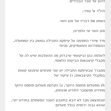
להגן על שכר הבכירים.
היו"ר א' נמיר;
נשמע את דבריו של סגן השר.
סגן השר שי הלפרט;
מיד איורי החתימה על עיסקת החבילה במשק בין הממשלה,
ההסתדרות והמעסיקים, פניתי
לשלמה כהן וביקשתי שיבדוק מה ההשלכות שיש לה על
מקבלי קיצבאות הביטוח הלאומי.
מתברר שבעיסקת החבילה יש שני סעיפים שיפגעו קשות
במקבלי הקיצבאות; 1) עיקור של
2% מתשלום תוספת היוקר; 2} הקדמת תשלום תוספת היוקר
מחודש ספטמבר לחודש אוגוסט,
שכתוצאה מכך לא יובא בחשבון השכר המשתלם בחודש יוני,
שהוא גבוה ירוסית בגלל תשלום