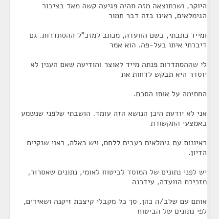
היוקר, ושכתוצאה מזה תהיה פגיעה קשה מאד בציבור
הגימלאים, ראינו בזה דבר חמור
ומייד כתבתי, בשם הוועדה, מכתב למזכ"ל ההסתדרות. גם
דיברתי איתו בעל-פה. הוא אמר
לי שההסתדרות פנתה מייד לאוצר והודיעה שאם הענין לא
יוסדר היא תבקש לדחות את
החתימה על אותו הסכם.
אני לא יודעת היכן הנושא הזה עומד. הושבתי שלפני שנשמע
באמצעי התקשורת
ראיונות עם גימלאים רעבים ללחם, ויש כאלה, ראוי שנקיים
הדיון.
יש לפני נתונים של המוסד לביטוח לאומי, נתונים שאסר1ר,
מזכירת הוועדה, עידכנה
אותם עם שלב/ה כהן. סך כל מקבלי קיצבת זיקנה ושאירים,
לפי נתונים של הביטוח