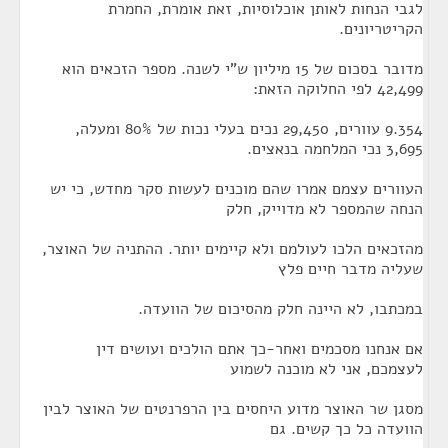
לגבי הנחות לאותן אוכלוסיות, זאת אומרת, החמרת
הקריטריונים.
מדובר בסכום של 15 מיליון ש"י לשנה. מספר הזכאים הוא
42,499 לפי החלוקה הזאת:
9.354 עוורים, 29,450 נכים בעלי נכות של 80% ומעלה,
3,695 נכי המלחמה בנאצים.
העוורים עצמם אמרו שהם מוכנים לעשות סקר מחדש, כי יש
הנחה שהמספר לא מדוייק, חלק
מהזכאים הלכו לעולמם ולא קיימים יותר. ההתניה של האוצר,
שעליה מדבר חיים פלץ
במכתבו, לא היינה חלק מהסיכום של הוועדה.
אם אנחנו מסכמים ואחר-כך אתם הולכים ועושים דין
לעצמכם, אני לא מוכנה לשמוע
מסגן שר האוצר מדוע היחסים בין הרפרנטים של האוצר לבין
הוועדה כל כך קשים. גם