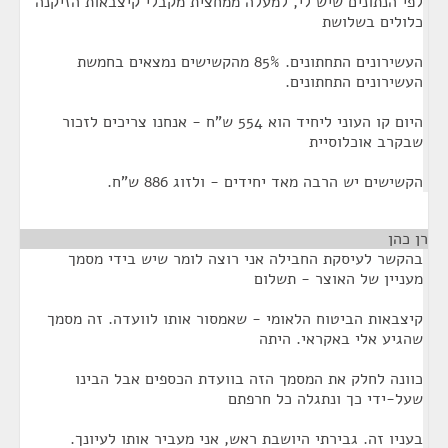
לפי הנתונים שיש לי, למעלה ממחצית מקבלי קיצבאות הזיקנה
כלולים בשלושת
העשירונים התחתונים. 85% מהקשישים נמצאים בחמשת
העשירונים התחתונים.
היום קו העוני ליחיד הוא 554 ש"ח - אנחנו צריכים לזכור
שבקרב אוכלוסיית
הקשישים יש הרבה מאד יחידים - ולזוג 886 ש"ח.
רן כהן
¶
בהקשר לעיסקת החבילה אני רוצה לומר שיש בידי מסמך
מעניין של האוצר - תשלום
קיצבאות הביטוח הלאומי - שאמסור אותו לוועדה. זה מסמך
שהגיע אלי באקראי. היתה
כוונה לחלק את המסמך הזה בוועדת הכספים אבל הבינו
שעל-ידי כך ונתגלה כל חרפתם
בעניו זה. גבירתי היושבת ראש, אני מעביר אותו לעיונך.