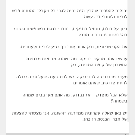
יכולים להסכים שהדין הזה יהיה לגבי כל מקבלי ההנחות פרט
לנכים ולעוורים? נעשה
דיון על כולם, נתחיל בחזקים, בחברי כנסת ובשופטים ונגיד:
בהזדמנות זו נבדוק מחדש
את הקריטריונים, ורק ארור אחר כך נגיע לנכים ולעוורים.
עכשיו אתה מבקש בדיקה. מה ישתנה מבחינת מבחינת
החשבון של קופת המדינה, רק
מעבר מרובריקה לרובריקה. יש לכם טענה שעל פניה יכולה
להיות צודקת, שאתם אומרים
שלא הכל מוצדק - אז נבדוק. מה אתם מערבבים שמחה
בשמחה?
יש כאן שאלה עקרונית ממדרגה ראשונה. אני מצטרף להצעות
של חבר-הכנסת רן כהן.