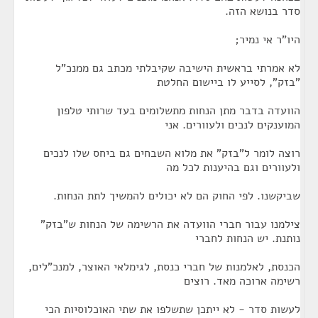
סדר בנושא הזה.
היו"ר אי נמיר;
לא אמרתי בראשית הישיבה שקיבלתי מכתב גם ממנכ"ל
"בזק", לסייע לו ביישום החלטת
הוועדה בדבר מתן הנחות מתשלומים בעד שרותי טלפון
המוענקים לנכים ולעוורים. אני
רוצה לומר ל"בזק" את מלוא השבחים גם ביחס שלו לנכים
ולעוורים וגם בהיענות לכל מה
שביקשנו. לפי החוק הם לא יכולים להמשיך לתת הנחות.
צילמנו עבור חברי הוועדה את הרשימה של הנחות ש"בזק"
נותנת. יש הנחות לחברי
הכנסת, לאלמנות של חברי כנסת, לגימלאי האוצר, למנכ"לים,
רשימה ארוכה מאד. רוצים
לעשות סדר - לא ייתכן שתשלפו את שתי האוכלוסיות הכי