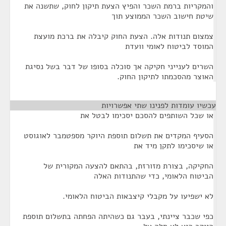
והמקריות ברמת השכר והפיץ הצעת תיקון לחוק, שתשנה את
שיטת חישוב השכר הממוצע תוך
צמצום תנודות אלה. הצעת החוק קיבלה את ברכת מועצת
המוסד לביטוח לאומי וועדת
השרים לענייני חקיקה אך סוכלה בסופו של דבר בשל נסיגת
האוצר מהסכמתו לתיקון החוק.
עכשיו עומדות לפנינו שתי אפשרויות
¶
או שכל השותפים להסכם יסכימו לבטל את
הסעיף המקדים את תשלום תוספת היוקר מספטמבר לאוגוסט
או שיסכימו לתקן מיד את
החקיקה, בצורת מזורזת, בהתאם להצעה המקורית של
הביטוח הלאומי, כדי שהתנודות האלה
לא ישפיעו על מקבלי קיצבאות הביטוח הלאומי.
כפי שכבר ציינתי, בעבר גם כשהיתה הפחתה בתשלום תוספת