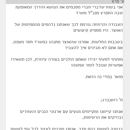
ע' פרץ
¶
אני בטוח שדברי חברי מסכמים את הנושא והדרך המאופקת
שבה התפרץ מנכ"ל משרד
העבודה והרווחה גורמת לכך שאנחנו נדהמים מהתמימות של
האוצר. היו מספיק קיצוצים
בשכבות החלשות. אמרנו שהאוצר מתנהג כמשרד חסר מצפון.
אם אתם לא מבינים איך להעביר
מסעיף לסעיף יגידו שאתם הולכים בצורה עיוורת, לכן תשאירו
אפשרות שנוכל לומר שמשהו
מואר במדי נה הזאת.
ח' רוטנברג;
אנחנו קיימנו ומקיימים מגעים עם ארגוני הנכים והעוורים
ובודקים את הרשימות,
בכוונה לעשות בהם סדר. אנחנו מוכנים לעזור לכל גוף לעשות