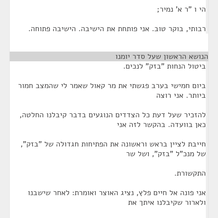
הי ו "ר א' נמיר;
רבותי, בוקר טוב. אני פותחת את הישיבה. הישיבה פתוחה.
הנושא הראשון שעל סדר יומנו
¶
ביטול הנחות "בזק" לנכים.
ביום חמישי בערב פגשתי את מר קאול שאמר לי שהמצב חמור
ביותר. אני רוצה
להזכיר שעל דעת כל הצדדים הנוגעים בדבר קיבלנו החלטה,
כאן בוועדה. בהקשר לזה אני
חייבת לציין בראש וראשונה את הפתיחות חגדולה של "בזק",
של מנכ"ל "בזק", ושל שר
התקשורת.
אני פונה אל חיים פלץ, נציג האוצר ואומרת: לאחר שישבנו
ולארור שקיבלנו איתך את