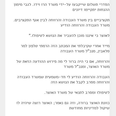
הסדרי תשלום שייקבעו על-ידי משרד הרו וידו. לגבי מימון
ההנחות יתקיימו דיונים
תקציביים בין משרד העבודה והרווחה לבין אגף התקציבים.
משרד העבודה והרווחה הודיע
לאוצר כי איננו מוכן להעביר את הנושא לטיפולו."
מייד אחרי שקיבלתי את המכתב הזה הרמתי טלפון למר
סלאבין, מנכ"ל משרד העבודה
והרווחה, אם כי היה ברור לי מה פירוש ההודעה הזאת של
משרד האוצר, ומנכ"ל משרד
העבודה והרווחה הודיע לי חד-משמעית שמשרד העבודה
והרווחה מסרב לקבל את הנושא הזה
לטיפולו ומסרב לתנאי של משרד האוצר.
כוונת האוצר ברורה, וזה גם נאמר; האוצר רוצה שיהיה לו
שיקול למדיניות מחודשת