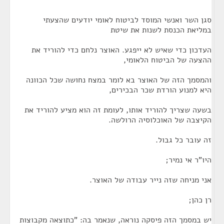
סגן השר ואנשי המוסד לביטוח לאומי יודעים שהצעתי
במליאת הכנסת לשנות את שיטת
העדכון כדי שאיש לא ייפגע. האוצר נלחם כדי להוריד את
ההצעה של הביטוח הלאומי,
והמסמך הזה של האוצר בא לומר במצח נחושה שכל הכוונה
היא למנוע הורדת שכר הבכירים,
בשעה שצריך להוריד אותו, לעומת זה הוא מציע להוריד את
הקיצבה של האוכלוסיה הרולשה.
זה עובר כל גבול.
היו"ר אי נמיר;
אני מניחה שזה נייר עבודה של האוצר.
רן כהן;
יש במסמך הזה פיסקה נוראה, שנאמר בה: "כתוצאה מקבוצות