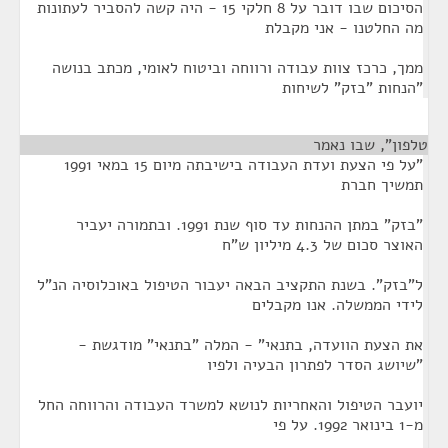
הסיכום שבו דובר על 8 חלקי 15 - היה קשה להסביר לעתונות
מה החלטנו - אני מקבלת
ממך, כרכז צוות עבודה ורווחה וביטוח לאומי, מכתב בנושה
"הנחות "בזק" לשיחות
טלפון", שבו נאמר
¶
"על פי הצעת ועדת העבודה בישיבתה מיום 15 במאי 1991
תמשיך חברת
"בזק" במתן ההנחות עד סוף שנת 1991. ובתמורה יעביר
האוצר סכום של 4.3 מיליון ש"ח
ל"בזק". בשנת התקציב הבאה יעבור הטיפול באוכלוסיה הנ"ל
לידי הממשלה. אנו מקבלים
את הצעת הוועדה, בתנאי" - המלה "בתנאי" מודגשת -
"שיושג הסדר לפתרון הבעיה ולפיו
יועבר הטיפול והאחריות לנושא למשרד העבודה והרווחה החל
מ-1 בינואר 1992. על פי