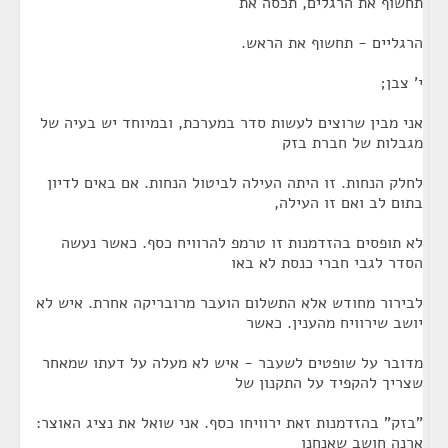
תחשוף את הרגלים, תכסה את
הרגליים - תחשוף את הראש.
י' צבן;
אני מבין שרוצים לעשות סדר במערכת, ובמיוחד יש בעיה של
מגבלות של חברת בזק
לחלק הנחות. זו היתה העילה לביטול הנחות. אם באים לדיון
בתום לב ואם זו העילה,
לא תופסים בהזדמנות זו טרמפ להרוויח כסף. כאשר נעשה
הסדר לגבי חברי כנסת לא באו
לבירור מחודש אלא התשלום הועבר מרובריקה אחרת. איש לא
יושב שירוויח מהענין. כאשר
מדובר על שופטים לשעבר - איש לא מעלה על דעתו שמאחר
שצריך להקפיד על התקנון של
"בזק" בהזדמנות זאת ירוויחו כסף. אני שואל את נציג האוצר:
ארנה חושב שאנחנו