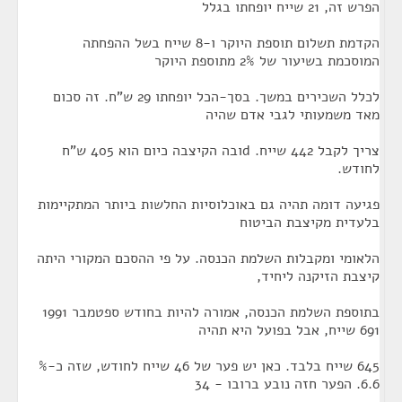
הפרש זה, 21 שייח יופחתו בגלל
הקדמת תשלום תוספת היוקר ו-8 שייח בשל ההפחתה
המוסכמת בשיעור של 2% מתוספת היוקר
לכלל השכירים במשך. בסך-הכל יופחתו 29 ש"ח. זה סכום
מאד משמעותי לגבי אדם שהיה
צריך לקבל 442 שייח. dובה הקיצבה כיום הוא 405 ש"ח
לחודש.
פגיעה דומה תהיה גם באוכלוסיות החלשות ביותר המתקיימות
בלעדית מקיצבת הביטוח
הלאומי ומקבלות השלמת הכנסה. על פי ההסכם המקורי היתה
קיצבת הזיקנה ליחיד,
בתוספת השלמת הכנסה, אמורה להיות בחודש ספטמבר 1991
691 שייח, אבל בפועל היא תהיה
645 שייח בלבד. כאן יש פער של 46 שייח לחודש, שזה כ-%
6.6. הפער חזה נובע ברובו - 34