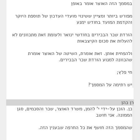
במסמך הזה האוצר אומר באופן
מפורש ביותר ומציין ששינוי מועדי העדכון של תוספת היוקר
והקדמת המועד בחודש ימנע
הורדת שכר הבכירים בחודשי ינואר ולעומת זאת מתכוונים לא
להעלות את סכום הקיצבאות
ולהפחית אותן. זאת אומרת, השיטה של האוצר אומרת
שהכוונה למנוע הורדת שכר הבכירים.
חי פלץ;
יש רתימה על המסמך?
רן כהן
¶
כן. הוכן על-ידי י' להמן, משרד האוצר, שכר והסכמים, סגן
הממונה. אני חושב
שהמסמך הזה חושף את כל החרפה שבענין הזה.