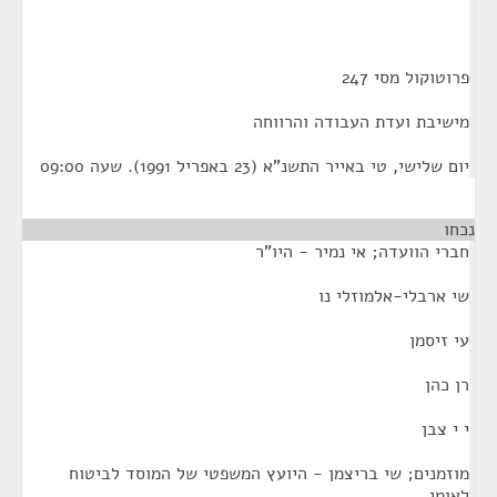
פרוטוקול מסי 247
מישיבת ועדת העבודה והרווחה
יום שלישי, טי באייר התשנ"א (23 באפריל 1991). שעה 09:00
נכחו
חברי הוועדה; אי נמיר - היו"ר
שי ארבלי-אלמוזלי נו
עי זיסמן
רן כהן
י י צבן
מוזמנים; שי בריצמן - היועץ המשפטי של המוסד לביטוח
לאומי