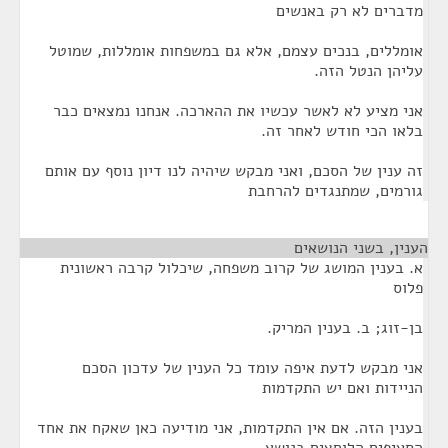
מדברים לא רק באנשים
אומללים, בנכים עצמם, אלא גם במשפחות אומללות, שמוטל
עליהן הנטל הזה.
אני מציע לא לאשר עכשיו את ההארכה. אנחנו נמצאים כבר
בלאו הכי חודש לאחר זה.
זה ענין של הסכם, ואני מבקש שיהיה לנו דיון נוסף עם אותם
גורמים, שמתנגדים להרחבת
הענין, בשני הנושאים
¶
א. בענין המושג של קרוב משפחה, שיכלול קרבה ראשונית
פלוס
בן-זוג; ב. בענין המריק.
אני מבקש לדעת איפה עומד כל הענין של עדכון הסכם
הניידות ואם יש התקדמות
בענין הזה. אם אין התקדמות, אני מודיעה כאן שאקח את אחד