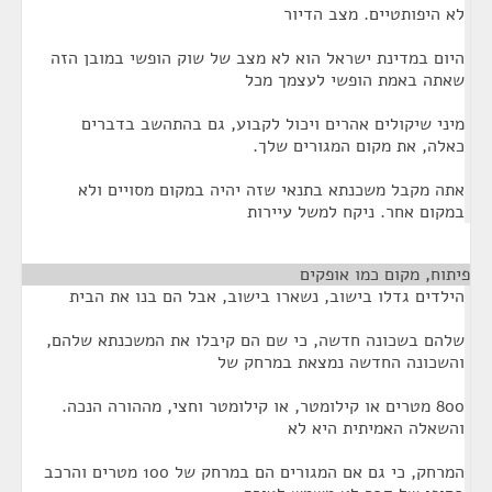
לא היפותטיים. מצב הדיור
היום במדינת ישראל הוא לא מצב של שוק הופשי במובן הזה
שאתה באמת הופשי לעצמך מכל
מיני שיקולים אהרים ויכול לקבוע, גם בהתהשב בדברים
כאלה, את מקום המגורים שלך.
אתה מקבל משכנתא בתנאי שזה יהיה במקום מסויים ולא
במקום אחר. ניקח למשל עיירות
פיתוח, מקום כמו אופקים
¶
הילדים גדלו בישוב, נשארו בישוב, אבל הם בנו את הבית
שלהם בשכונה חדשה, כי שם הם קיבלו את המשכנתא שלהם,
והשכונה החדשה נמצאת במרחק של
800 מטרים או קילומטר, או קילומטר וחצי, מההורה הנכה.
והשאלה האמיתית היא לא
המרחק, כי גם אם המגורים הם במרחק של 100 מטרים והרכב