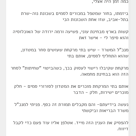
כמה זמן היה אצלי,
ביזמתו, בחור שמטפל במכורים לסמים בשכונת נוה-שרת
בתל-אביב, שזו אחת השכונות הכי
קשות בארץ מבחינת עוני, פשיעה ורמה ירודה של האוכלוסיה
והוא סיפר לי - אישר זאת
מנכ"ל המשרד - שיש בתי מרקחת שעושים סחר במטדון,
שהוא התחליף לסמים, אותם בתי
מרקחת שקיבלו רישוי לעסוק בכך, כשהביטוי "שחיתות" לסחר
הזה הוא בבחינת מחמאה.
אותם בתי המרקחת מוכרים את המטדון לסורורי סמים - חלק
מוכרים ישירות, חלק - הדבר
נעשה בידיעתם- והם מקבלים תמורת זה כסף. פניתי למנכ"ל
משרד הבריאות וביקשתי
להפסיק את הענין הזה מייד. אטלפן אליו עוד פעם כדי לקבל
דיווח.