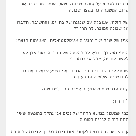
דיברנו לפחות על אווזה שכונה. שאלו אותנו מה יקרה אם
קרוב המשפחה גר בקצה שכונה
של חולון, שגובלת עם שכונה של בת-ים. והתשובה: תדברו
על שכונה סמוכה. זה הרי רק
ענין של שכל ישר והגינות אינטלקטואלית. האטימות הזאת?
הייתי מצטרף בחפץ לב להצעה של חבר-הכנסת צבן לא
לאשר את זה, אבל אז נדמה לי
שהנפגעים היחידים יהיו הנכים. אני מציע שנאשר את זה
לחודשיים-שלושה ונתבע את
קיום הדרישות שהוועדה אמרה כבר לפני שנה.
י' דורון;
כמי שמטפל בנושא הדיור של נכים אני נתקל בתופעה שאין
היום דירות לנכים בקומות
קרקע. אם נכה רוצה לקנות היום דירה בסמוך לדירה של הורה