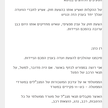
הסעיפים הלוחצים בנושא
של ההקלות ואציע אותו כהצעת חוק. אציע לחברי הוועדה
שנלך יחד בענין הזה ונגיש
הצעת חוק על ענין ספציפי, שאיש מחזיקים אותו היום כבן
ערובה בהסכם הניידות.
רן כהן;
סיכמנו שהולכים להצעת ועדה בענין הסכם הניידות.
אני רוצה במפורש לנזוף באוצר. אם היה מדובר, למשל, על
תנאי הרכב של הסגל
הממשלתי או על עדכון המשכורות של המנכ"לים במשרדי
הממשלה - כש-11 פקידים במשרד
האוצר מקבלים תנאי מנכ"ל של משרד ממשלתי על כל
ההטבות, רכב, נהג, הוצאות רכב,