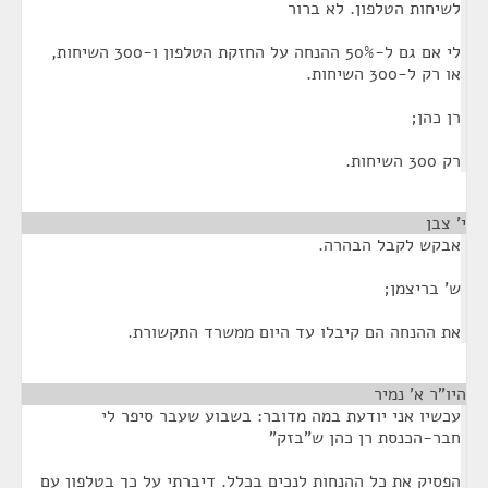
לשיחות הטלפון. לא ברור
לי אם גם ל-50% ההנחה על החזקת הטלפון ו-300 השיחות,
או רק ל-300 השיחות.
רן כהן;
רק 300 השיחות.
י' צבן
¶
אבקש לקבל הבהרה.
ש' בריצמן;
את ההנחה הם קיבלו עד היום ממשרד התקשורת.
היו"ר א' נמיר
¶
עכשיו אני יודעת במה מדובר: בשבוע שעבר סיפר לי
חבר-הכנסת רן כהן ש"בזק"
הפסיק את כל ההנחות לנכים בכלל. דיברתי על כך בטלפון עם