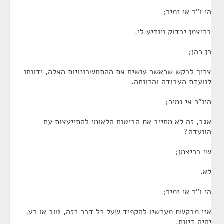
הי ו"ר אי נמיר;
בריצמן יבדוק ויודיע לי.
רן כהן;
צריך לבקש שכאשר עושים את ההתחשבונויות האלה, ידווחו
לוועדת העבודה והרווחה.
היו"ר אי נמיר;
אגב, זה לא מחייב את הביטוח הלאומי להתייעצות עם
הוועדה?
שי בריצמן;
לא.
הי ו"ר אי נמיר;
אני מבקשת מעכשיו להקפיד שעל כל דבר כזה, טוב או רע,
יהיה דיווח.