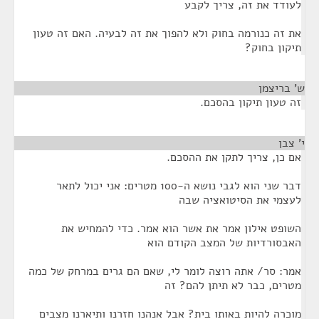
לעודד את זה, צריך לקבע
את זה כנורמה בחוק ולא להפוך את זה לבעיה. האם זה טעון
תיקון בחוק?
ש' בריצמן
¶
זה טעון תיקון בהסכם.
י' צבן
¶
אם כן, צריך לתקן את ההסכם.
דבר שני הוא לגבי נושא ה-100 מטרים: אני יכול לתאר
לעצמי את הסיטואציה שבה
השופט אילון אמר את אשר הוא אמר. כדי להמחיש את
האבסורדיות של המצב הקודם הוא
אמר: סר/ אתה רוצה לומר לי, שאם הם גרים במרחק של כמה
מטרים, כבר לא תיתן להם? זה
מוכרה להיות באותו בית? אבל אנהנו חזרנו ותיארנו מצבים