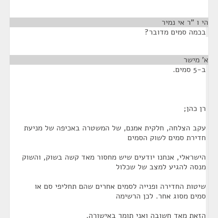
הי ו "ר אי נמיר
¶
בכמה סמים מדובר?
א' מישר
¶
ב-5 סמים.
רן כהן;
עקב הצלחה, חלקית אמנם, של המשטרה באכיפה של מניעת
חדירת סמים לשוק הסמים
הישראלי, אנחנו יודעים שיש מחסור מאד קשה בשוק, והשוק
מנסה להגיע למצב של שכלול
שיטות החדירה ופנייה לסמים אחרים שהם תחליפי סם או
סמים מסוג אחר. לכן הרשימה
הזאת מאד חשובה ואני תומך באישורה.