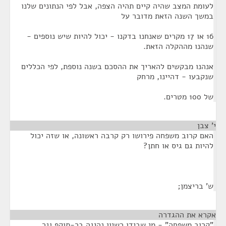
לעומת המצב שהיה קיים תהיה הצפה, אבל לפי הנתונים שלנו
במשך השנה הזאת מדובר על
16 או 17 מקרים שאנחנו בדקנו - יכול להיות שיש נוספים -
שנהנו מההקלה הזאת.
אנהנו מבקשים להאריך את ההסכם בשנה נוספת, לפי הכללים
שנקבעו - דהיינו, מרחק
של 100 מטרים.
י' צבן
¶
האם קרוב משפחה פירושו רק קרבה ראשונה, או שזה יכול
להיות גם גיס או חתן?
ש' בריצמן;
אקרא את ההגדרה
¶
"קרוב משפחה" - מי שבידו רשיון נהיגה בר-תוקף וגר