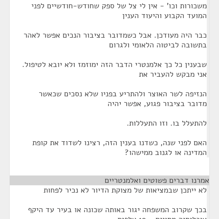
משכורות וכו' - אין לי צל של ספק שחודש-חודשיים לפני
המועד הקבוע והיעוד הענין
כבר היה מעודכן. אבל כשמדובר בציבור הנכים אפשר לאהר
בתשובה לביטוה הלאומי ולגרום
שבענין כל כך אלמנטרי הדבר הזה ימוזמז ולא יובא לטיפול.
אני מבקש להעביר את
הנזיפה לשר האוצר ולהתריע בפניו שלא נסכים שכאשר
מדובר בציבור פגוע, אפשר יהיה
להתעלל בו. וזו התעללות.
האם לפני שנה, כשדנו בענין הזה, רצינו לשדוד את קופת
המדינה או לגנוב ממישהו?
אמרנו דברים פשוטים ואלמנטריים
¶
לא ייתכן שבמציאות של מצוקת הדיור לא נכיר לפחות
בכך שקרוב המשפחה יגור באותה שכונה או בעיר עד היקף