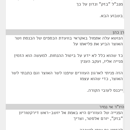
מנכ"ל "בזק" ונדון על כך
בשבוע הבא.
רן כהן
¶
הנושא עלה אתמול באקראי בוועדת הכספים של הכנסת ושר
האוצר הביע את פליאתו על
כד שהוא כלל לא ידע על ביטול ההנחות. למעשה הוא הזמין
פנייה אליו, ועקב הענין
הזה פניתי לארגון העוורים שיפנו לשר האוצר וגם כתבתי לשר
האוצר, כדי שהוא עצמו
ייכנס לעובי הקורה.
היו"ר אי נמיר
¶
הפנייה של העוורים היא באמת אל יושב-ראש דירקטוריון
"בזק", יורם אלסטר, וצריך