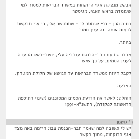
אבקש מנציגת אגף הרוקחות במשרד הבריאות למסור למי
שעומדת בראש האגף, מגיסטר
בתיה הרן - כפי שנמסר לי - שתתקשר אלי, כי אני מבקשת
לראות אותה. זה ענין חמור
ביותר.
אדבר גם עם חבר-הכנסת עובדיה עלי, יושב-ראש הוועדה
לענין הסמים, על כך שיש
לקבל דיווח ממשרד הבריאות על הנושא של חלוקת המטדון.
הצבעה
הוחלט; לאשר את הודעת הסמים המסוכנים (שינוי התוספת
הראשונה לפקודה), התשנ"א-1991
ר' גוטמן
¶
יש לי תשובה למה שאמר חבר-הכנסת צבן: היזמה באה מצד
אגף הרוקחות, מתוך הקשר