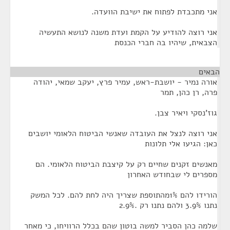
אני מתכבדת לפתוח את ישיבת הוועדה.
אני רוצה להודיע על הקמת ועדת משנה לנושא התעשיה
הצבאית, שיהיו בה חברי הכנסת
הבאים
¶
אורה נמיר - יושבת-ראש, עמיר פרץ, יעקב שמאי, יהודה
פרה, רן כהן, תמר
גוז'נסקי ויאיר צבן.
אני רוצה לנצל את העובדה שאנשי הביטוח הלאומי יושבים
כאן: הגיעו אלי תלונות
מאנשים זקנים שחיים רק על קיצבת הביטוח הלאומי. הם
מספרים לי שבחודש האחרון
הורידו להם 1%מהתוספת שצריך היה לחת להם. לכל המשק
נתנו 3.9% ולהם נתנו רק .2.9%
שלמה כהן הסביר למשה בוטון שהם בכלל הרוויחו, כי מאחר