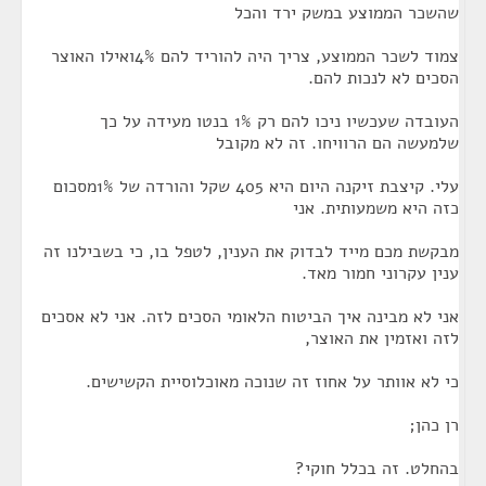
שהשכר הממוצע במשק ירד והכל
צמוד לשכר הממוצע, צריך היה להוריד להם 4%ואילו האוצר
הסכים לא לנכות להם.
העובדה שעכשיו ניכו להם רק 1% בנטו מעידה על כך
שלמעשה הם הרוויחו. זה לא מקובל
עלי. קיצבת זיקנה היום היא 405 שקל והורדה של 1%מסכום
כזה היא משמעותית. אני
מבקשת מכם מייד לבדוק את הענין, לטפל בו, כי בשבילנו זה
ענין עקרוני חמור מאד.
אני לא מבינה איך הביטוח הלאומי הסכים לזה. אני לא אסכים
לזה ואזמין את האוצר,
כי לא אוותר על אחוז זה שנוכה מאוכלוסיית הקשישים.
רן כהן;
בהחלט. זה בכלל חוקי?