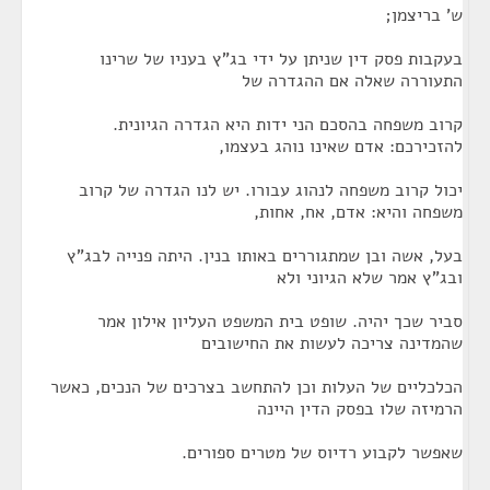
ש' בריצמן;
בעקבות פסק דין שניתן על ידי בג"ץ בעניו של שרינו
התעוררה שאלה אם ההגדרה של
קרוב משפחה בהסכם הני ידות היא הגדרה הגיונית.
להזכירכם: אדם שאינו נוהג בעצמו,
יכול קרוב משפחה לנהוג עבורו. יש לנו הגדרה של קרוב
משפחה והיא: אדם, אח, אחות,
בעל, אשה ובן שמתגוררים באותו בנין. היתה פנייה לבג"ץ
ובג"ץ אמר שלא הגיוני ולא
סביר שכך יהיה. שופט בית המשפט העליון אילון אמר
שהמדינה צריכה לעשות את החישובים
הכלכליים של העלות וכן להתחשב בצרכים של הנכים, כאשר
הרמיזה שלו בפסק הדין היינה
שאפשר לקבוע רדיוס של מטרים ספורים.