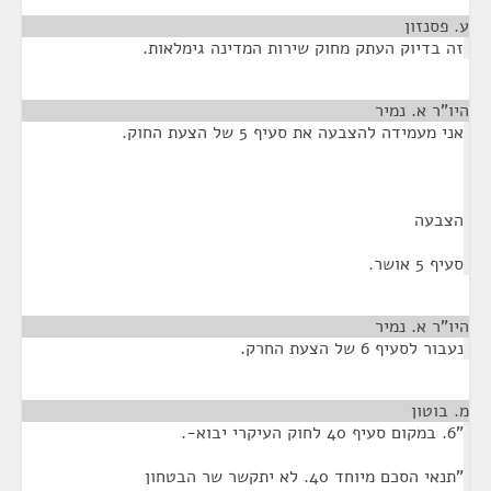
ע. פסנזון
¶
זה בדיוק העתק מחוק שירות המדינה גימלאות.
היו"ר א. נמיר
¶
אני מעמידה להצבעה את סעיף 5 של הצעת החוק.
הצבעה
סעיף 5 אושר.
היו"ר א. נמיר
¶
נעבור לסעיף 6 של הצעת החרק.
מ. בוטון
¶
"6. במקום סעיף 40 לחוק העיקרי יבוא-.
"תנאי הסכם מיוחד 40. לא יתקשר שר הבטחון