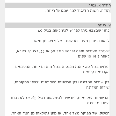
היו"ר א. נמיר
¶
תודה. רשות הדיבור למר עמנואל ריווה.
ע. ריווה
¶
כיוון שבצבא ניתן לפרוש לגימלאות בגיל 40
לכאורה יתכן מצב כמו שסגן-אלוף פסנזון תיאר
שעובד מעירית חיפה יפרוש בגיל 30 או 35, יצטרף לצבא,
לאחר 5 או 10 שנים
יפרוש בגיל 40 ייהנה מפנסיה בגיל מוקדם יותר. ההסכמים
הקודמים קיימים
בין שירות המדינה ובין הרשויות המקומיות ובשני המקומות,
שירות המדינה
והרשויות המקומיות, פורשים לגימלאות בגיל 65. אז לא נגרם
הפסד מבחינת
המשק, של תפוקה מצד אחד, או מתן גימלאות מן הצד האחר.