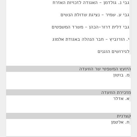
גבי נ. גולדמן - האגודה לזכויות האזרח
גבי ע. שמיר - נציגת שדולת הנשים
גבי דלית דרור-הכהן - משרד המשפטים
י. הורוביץ - חבר הנהלה באגודת אלמוג
לגירושים הוגנים
היועץ המשפטי שר הוועדה
¶
מ. בוטון
מזכירת הוועדה
¶
א. אדלר
קצרנית
¶
ח. אלטמן