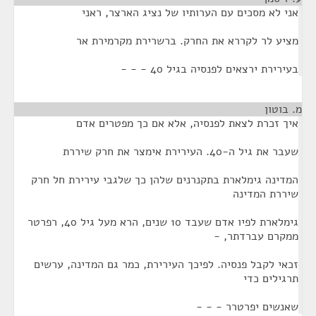
אני לא מסכים עם הערותיו של נציג הארצר, ראני
מציע לר לקררא את החרק. ברשרירת מקרמירת אר
בעירירת ירצאים לפנסיה בגיל 40 - - -
מ. בוטון
¶
איך זכרת לצאת לפנסיה, אלא אם כך מפטרים אדם
שעבר את גיל ה-40. העירירת אימצר את חרק שיררת
המדינה גימלארת בתקנרנים שלהן כך שלגבי עירירת חל חרק
שיררת המדינה
גימלארת לפיו אדם שעבד 10 שנים, הרא מעל גיל 40, רפרטר
ממקרם עברדתר, -
זכאי לקבל פנסיה. לפיכך העירירת, כמר גם המדינה, ערשים
תרגילים כדי
שאנשים יפרטרר - - -