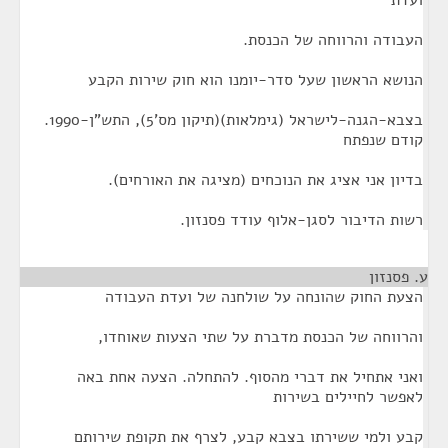
ועדת
העבודה והרווחה של הכנסת.
הנושא הראשון שעל סדר-יומנו הוא חוק שירות הקבע
בצבא-הגנה-לישראל (גימלאות)(תיקון מס'5), התש"ן-1990.
קודם שנפתח
בדיון אני אציג את הנוכחים (מציגה את האורחים).
רשות הדיבור לסגן-אלוף עודד פסנזון.
ע. פסנזון
¶
הצעת החוק שהונחה על שולחנה של ועדת העבודה
והרווחה של הכנסת מדברת על שתי הצעות שאוחדו,
ואני אתחיל את דברי מהסוף. להתחלה. הצעה אחת באה
לאפשר לחיילים בשירות
קבע ולמי ששירתו בצבא קבע, לצרף את תקופת שירותם