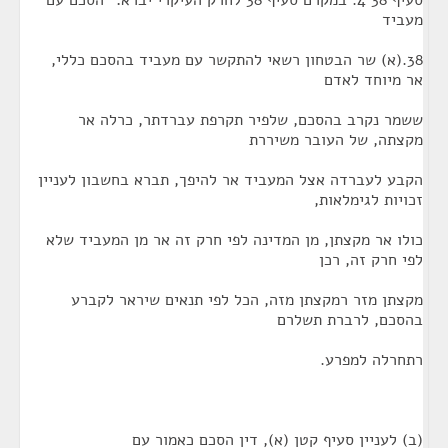
סעיף 38 4. במקרם סעיף 38 לחרק העיקרי יברא: "הסכם עם
מעביד
38.(א) שר הבטחון רשאי להתקשר עם מעביד בהסכם כללי,
אר מיוחד לאדם
ששמר נקרב בהסכם, שלפיר תקרפת עברדתר, כרלה אר
מקצתה, של העובר משיררת
הקבע לעברדה אצל המעביד אר להיפך, תברא בחשבון לעניין
זכויות לגימלאות,
כולו אר מקצתן, מן המדינה לפי חרק זה אר מן המעביד שלא
לפי חרק זה, רכן
מקצתן מזר רמקצתן מזה, הכל לפי תנאים שיראר לקברע
בהסכם, לרברת תשלרם
רתחרלה למפרע.
(ב) לעניין סעיף קטן (א), דין הסכם כאמור עם