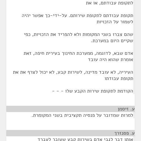
לתקופת עבודתם, או את
תקופת עבודתם לתקופת שירותם. על-ידי-כך אפשר יהיה
לשמור על הזכויות
שהם צברו בשני המקומות ולא להפריד את הזכויות, כפי
שקיים היום במערכת.
אדם שבא, לדוגמה, ממערכת החינוך בעירית חיפה, זאת
אומרת שהוא היה עובד
העיריה, לא עובד מדינה, לשירות קבע, לא יכול לצרף את את
תקופת עבודתו
הקודמת לתקופת שירות הקבע שלו - - -
ע. זיסמן
¶
למרות שמדובר על פנסיה תקציבית בשני המקומרת.
ע. פסנזרך
¶
אותו דבר לגבי אדם בשירות קבע שעובר לעברד