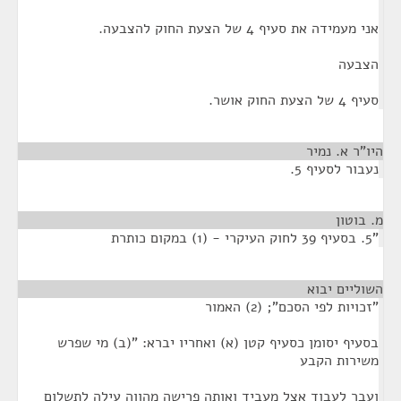
אני מעמידה את סעיף 4 של הצעת החוק להצבעה.
הצבעה
סעיף 4 של הצעת החוק אושר.
היו"ר א. נמיר
¶
נעבור לסעיף 5.
מ. בוטון
¶
"5. בסעיף 39 לחוק העיקרי - (1) במקום כותרת
השוליים יבוא
¶
"זכויות לפי הסכם"; (2) האמור
בסעיף יסומן כסעיף קטן (א) ואחריו יברא: "(ב) מי שפרש
משירות הקבע
ועבר לעבוד אצל מעביד ואותה פרישה מהווה עילה לתשלום