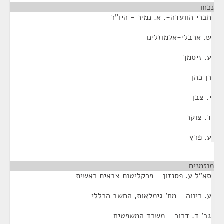
נכחו
חברי הוועדה-. א. נמיר - היו"ר
ש. ארבלי-אלמוזלינו
ע. זיסמך
רן כהן
י. צבן
ד. צוקר
ע. פרץ
מוזמנים
¶
סא"ל ע. פסנזון - פרקליטות צבאית ראשית
ע. ריווה - מח' גימלאות, החשב הכללי
גב' ד. דרור - משרד המשפטים