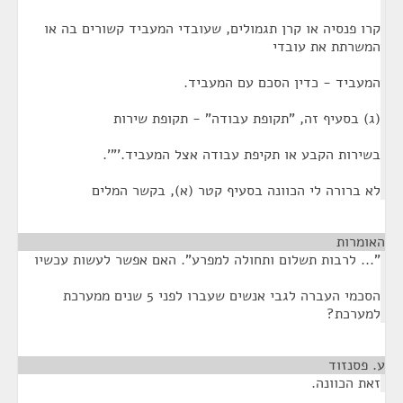
קרו פנסיה או קרן תגמולים, שעובדי המעביד קשורים בה או
המשרתת את עובדי
המעביד - כדין הסכם עם המעביד.
(ג) בסעיף זה, "תקופת עבודה" - תקופת שירות
בשירות הקבע או תקיפת עבודה אצל המעביד.'"'.
לא ברורה לי הכוונה בסעיף קטר (א), בקשר המלים
האומרות
¶
"... לרבות תשלום ותחולה למפרע". האם אפשר לעשות עכשיו
הסכמי העברה לגבי אנשים שעברו לפני 5 שנים ממערכת
למערכת?
ע. פסנזוד
¶
זאת הכוונה.