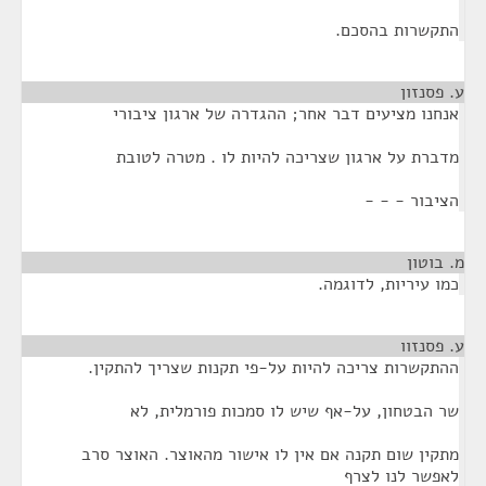
התקשרות בהסכם.
ע. פסנזון
¶
אנחנו מציעים דבר אחר; ההגדרה של ארגון ציבורי
מדברת על ארגון שצריכה להיות לו . מטרה לטובת
הציבור - - -
מ. בוטון
¶
כמו עיריות, לדוגמה.
ע. פסנזוו
¶
ההתקשרות צריכה להיות על-פי תקנות שצריך להתקין.
שר הבטחון, על-אף שיש לו סמכות פורמלית, לא
מתקין שום תקנה אם אין לו אישור מהאוצר. האוצר סרב
לאפשר לנו לצרף