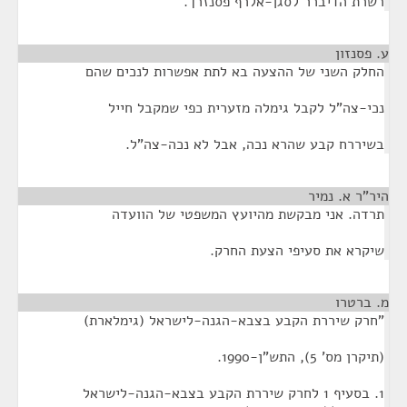
רשרת הדיברר לסגן-אלרף פסנזרך.
ע. פסנזון
¶
החלק השני של ההצעה בא לתת אפשרות לנכים שהם
נכי-צה"ל לקבל גימלה מזערית כפי שמקבל חייל
בשיררח קבע שהרא נכה, אבל לא נכה-צה"ל.
היר"ר א. נמיר
¶
תרדה. אני מבקשת מהיועץ המשפטי של הוועדה
שיקרא את סעיפי הצעת החרק.
מ. ברטרו
¶
"חרק שיררת הקבע בצבא-הגנה-לישראל (גימלארת)
(תיקרן מס' 5), התש"ן-1990.
1. בסעיף 1 לחרק שיררת הקבע בצבא-הגנה-לישראל