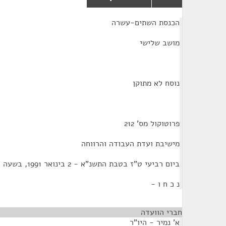
¶
הכנסת השתים-עשרה
מושב שלישי
נוסח לא מתוקן
פרוטוקול מס' 212
מישיבת ועדת העבודה והרווחה
ביום רביעי ט"ז בטבת התשנ"א - 2 בינואר 1991, בשעה 09:00
נ כ ח ו -
חברי הוועדה
א' נמיר - היו"ר