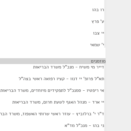
רו בהו
ע' פרץ
יי צבו
י' שמאי
מוזמנים
¶
דייר מי משיח - מנכ"ל משרד הבריאות
תא"ל פרופ' יי דנוו - קציו רפואה ראשי בצה"ל
אי ריפטיו - סמנכ"ל לתפקידים מיוחדים, משרד הבריאות
יי ארד - מנהל האגף לשעת חרום, משרד הבריאות
ד"ר י' ברלוביץ - עוזר ראשי שרותי האשפוז, משרד הברי
ני בהו - מנכ"ל מד"א