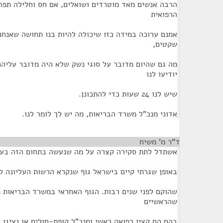
הרבה אנשים מאד מוטרדים ושואלים, אם חס וחלילה תפ
הרפואית
אמנם ערוכה במידה כזו שיכולה להיות בנו תחושה שאנחנו 
שקטים,
מה גם שהיום מדובר על סוגי נשק שלא היה מדובר עליהם
יודיעו לנו
שיש לנו 24 שעות כדי להתכונן.
אדוני מנכ"ל משרד הבריאות, מה יש לך לומר לנו.
ד"ר מ' משיח
¶
אשתדל לתת סקירה קצרה על מה שנעשה בתחום הזה בעי
באופן שגרתי קיים בישראל גוף שנקרא הרשות העליונה ל
שהוקם לפני שנים רבות. הגוף האחראי במשרד הבריאות 
שהראשיים
בהם הם קצין רפואה ראשי ומנכ"ל קופת-חולים או נציגו.