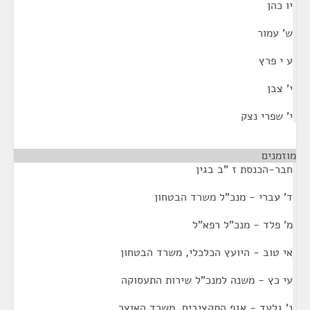
יו כהן
ש' עמור
ע י פרץ
י' צבן
י' שפרי נצק
מוזמנים
חבר-הכנסת ז "ב בגין
ד' עברי - מנכ"ל משרד הבטחון
מ' פלד - מנכ"ל רפא"ל
אי טוב - היועץ הכלכלי, משרד הבטחון
עי כץ - משנה למנכ"ל שירות התעסוקה
נ' גלעד - אגף התקציבים, משרד האוצר