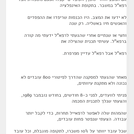
רפא"ל במשבר. בתקופת האינפלציה
לא ידעו את המצב. היו הכנסות שריפדו את ההפסדים
והאנשים חיו באשליה. רק שנה
וחצי או שנתיים אחרי שהגעתי לרפא"ל ידעתי מה קורה
ברפא"ל. עשיתי תכנית שהצילה את
רפא"ל אבל רפא"ל עדיין מפרפרת.
מאחר שהגעתי למסקנה שהדרך לפיטורי 800 עובדים לא
נכונה ולא מתקנת עיוותים,
פניתי לוועדים, לפני כ-8 חודשים, בחודש נובמבר 1989,
והצעתי שנלך לתכנית הסכמה
שהמהות שלה לאפשר לרפאייל תחרות, כדי לקבל יותר
עבודה. הצעתי שנפטר פחות עובדים,
שכל עובד יוותר על 10% משכרו, לתקופה מוגבלת, וכל עובד