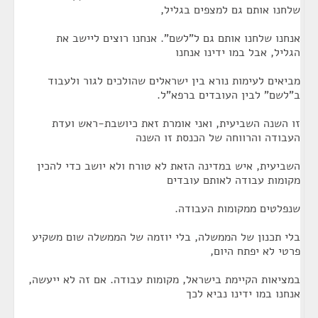
שלחנו אותם גם למצפים בגליל,
אנחנו שלחנו אותם גם ל"לשם". אנחנו רוצים ליישב את
הגליל, אבל במו ידינו אנחנו
מביאים לעימות נורא בין ישראלים שהולכים לגור ולעבוד
ב"לשם" לבין העובדים ברפא"ל.
זו השנה השביעית, ואני אומרת זאת כיושבת-ראש ועדת
העבודה והרווחה של הכנסת זו השנה
השביעית, איש במדינה הזאת לא טורח ולא יושב כדי להכין
מקומות עבודה לאותם עובדים
שנפלטים ממקומות העבודה.
בלי תכנון של הממשלה, בלי יוזמה של הממשלה שום משקיע
פרטי לא יפתח היום,
במציאות הקיימת בישראל, מקומות עבודה. אם זה לא ייעשה,
אנחנו במו ידינו נביא לכך