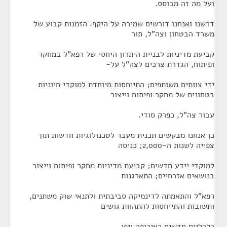
ועל מה זה מבוסס.
דרשנו ואנחנו דורשים שמירה על היקף. הזמנות קבוע של
משרד הבטחון וצה"ל, תור
קביעת מדיניות לבניית היתרון היחסי של רפא"ל במחקר
ופיתוח, הגדרת צרכים לצה"ל על-
ידי צוותים משותפים; התייחסות מיוחדת למוקדי חיוניות
בטחונית של מחקר ופיתוח וייצור
עבור צה"ל, כפרק סודי.
כן אנחנו מבקשים תכנית מעבר לטכנולוגיות חדשות תוך
צפייה לשנות ה-2,000; כניסה
למוקדי יידע חדשים; קביעת מדיניות מחקר ופיתוח וייצור
בנושאים אזרחיים; התארגנות
רפא"ל והתאמתה לדינמיקה סביבתית ולתנאי שוק משתנים,
ותשובות והתייחסות להתהוות גושים
כלכליים חדשים כאירופה ויפן.