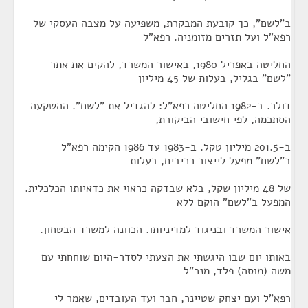
ב"לשם", כך קובעת המבקרת, משפיעה על מצבה העסקי של
רפא"ל ועל תזרים מזומניה. רפא"ל
החליטה באפריל 1980, באישור המשרד, להקים את אתר
"לשם" בגליל, בעלות של 45 מיליון
דולר. ב-1982 החליטה רפא"ל: להגדיל את "לשם". ההשקעה
הסתכמה, לפי חישובי הביקורת,
ב-201.5 מיליון טקל. ב-1983 עד 1986 הקימה רפא"ל
ב"לשם" מפעל לייצור רכיבים, בעלות
של 48 מיליון שקל, בלא שבדקה כראוי את כדאיותו הכלכלית.
המפעל ב"לשם" הוקם ללא
אישור המשרד ובניגוד למדיניותו. הכוונה למשרד הבטחון.
באותו יום שבו היגשתי את הצעתי לסדר-היום שוחחתי עם
משה (מוסה) פלד, מנכ"ל
רפא"ל ועם יצחק שטיינר, חבר ועד העובדים, שאמר לי