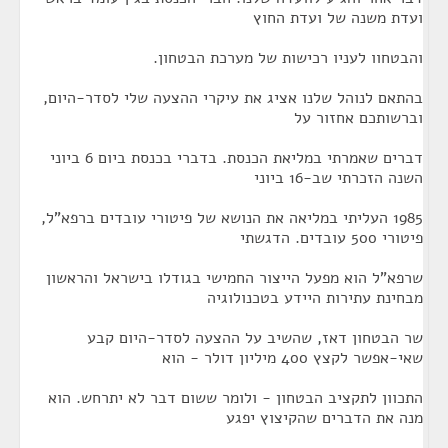
ועדת משנה של ועדת החוץ
והבטחוו לעניו רכישות של מערכת הבטחון.
בהתאם לנוהל שלנו אציג את עיקרי ההצעה שלי לסדר-היום,
וברשותכם אחזור על
דברים שאמרתי במליאת הכנסת. בדברי בכנסת ביום 6 ביוני
השנה הזכרתי שב-16 ביוני
1985 העליתי במליאה את הנושא של פיטורי עובדים ברפא"ל,
פיטורי 500 עובדים. הדגשתי
שרפא"ל הוא מפעל הייצור החמישי בגודלו בישראל והראשון
מבחינת עתירות היידע בטכנולוגיה
שר הבטחון דאז, שהשיב על ההצעה לסדר-היום קבע
שאי-אפשר לקצץ 400 מיליון דולר - הוא
התכוון לתקציב הבטחון - ולומר ששום דבר לא יתרחש. הוא
מנה את הדברים שהקיצוץ יפגע