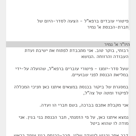
פיטורי עובדים ברפא"ל - הצעה לסדר-היום של
חברת-הכנסת א' נמיר
היו"ר א' נמיר
¶
רבותי, בוקר טוב. אני מתכבדת לפתוח את ישיבת ועדת
העבודה והרווחה .הנושא
שעל סדר-יומנו - פיטורי עוברים ברפא"ל, שהועלה על-ידי
במליאת הכנסת לפני שבועיים.
במסגרת של ביקור בכנסת במצאים איתנו כאן חניכי המכללה
לפיקוד ומטה של צה"ל,
אני מקבלת אתכם בברכה, בשם חברי הו ועדה.
נמצא איתנו כאן, על פי הזמנתי, חבר הכנסת בני בגין. אני
מודה לו שהוא ביטל
דבר אחר והגיע לוועדה שלנו. חבר-הכנסת בגין עומד בראש