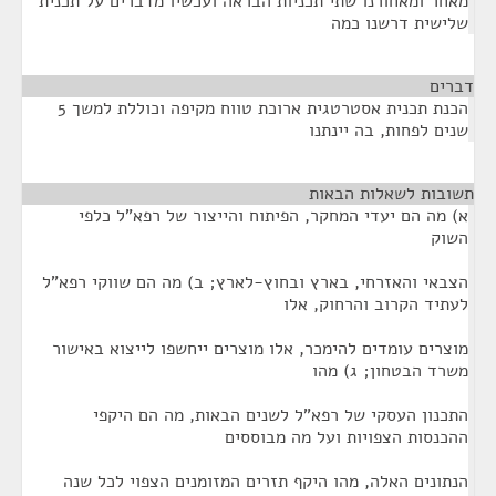
מאחר ומאחורנו שתי תכניות הבראה ועכשיו מדברים על תכנית
שלישית דרשנו כמה
דברים
¶
הכנת תכנית אסטרטגית ארוכת טווח מקיפה וכוללת למשך 5
שנים לפחות, בה יינתנו
תשובות לשאלות הבאות
¶
א) מה הם יעדי המחקר, הפיתוח והייצור של רפא"ל כלפי
השוק
הצבאי והאזרחי, בארץ ובחוץ-לארץ; ב) מה הם שווקי רפא"ל
לעתיד הקרוב והרחוק, אלו
מוצרים עומדים להימכר, אלו מוצרים ייחשפו לייצוא באישור
משרד הבטחון; ג) מהו
התכנון העסקי של רפא"ל לשנים הבאות, מה הם היקפי
ההכנסות הצפויות ועל מה מבוססים
הנתונים האלה, מהו היקף תזרים המזומנים הצפוי לכל שנה