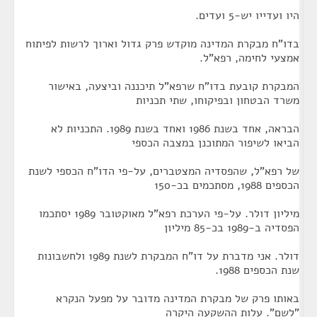
היו ועדייו יש-5 ועדים.
בדו"ח מבקרת המדינה מוקדש פרק גדול וארוך לרשות לפיתוח
אמצעי לחימה, רפא"ל.
המבקרת קובעת בדו"ח שרפא"ל תיכננה וביצעה, באישור
משרד הבטחון ובפיקוחו, שתי תכניות
הבראה, אחד בשנת 1986 ואחד בשנת 1989. התכניות לא
הביאו לשיפור המתוכנן במצבה הכספי
של רפא"ל, שהפסדיה המצטברים, על-פי הדו"ח הכספי לשנת
הכספים 1988, מסתכמים בכ-150
מיליון דולר. על-פי הערכת רפא"ל מאוקטובר 1989 יסתכמו
הפסדיה ב-1989 בכ-85 מיליון
דולר. אני מדברת על דו"ח המבקרת לשנת 1989 ולחשבונות
שנת הכספים 1988.
באותו פרק של מבקרת המדינה מדובר על מפעל הנקרא
"לשם". עלות ההשקעה היקרה