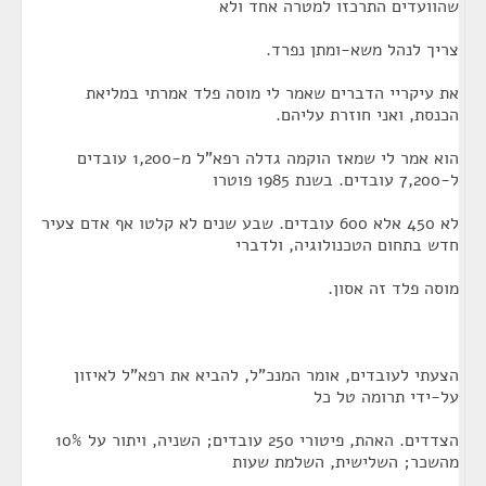
שהוועדים התרכזו למטרה אחד ולא
צריך לנהל משא-ומתן נפרד.
את עיקריי הדברים שאמר לי מוסה פלד אמרתי במליאת
הכנסת, ואני חוזרת עליהם.
הוא אמר לי שמאז הוקמה גדלה רפא"ל מ-1,200 עובדים
ל-7,200 עובדים. בשנת 1985 פוטרו
לא 450 אלא 600 עובדים. שבע שנים לא קלטו אף אדם צעיר
חדש בתחום הטכנולוגיה, ולדברי
מוסה פלד זה אסון.
הצעתי לעובדים, אומר המנכ"ל, להביא את רפא"ל לאיזון
על-ידי תרומה טל כל
הצדדים. האהת, פיטורי 250 עובדים; השניה, ויתור על 10%
מהשכר; השלישית, השלמת שעות