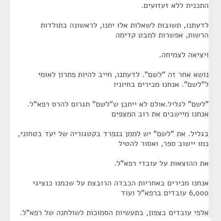
התכנית ללא זעזועים.
לדעתנו, תשובות לשאלות אלו יתנו, לראשונה בתולדות
הרשות, אפשרות למבט קדימה
ויציאה לצמיחה.
נושא אחר זה "לשם". לדעתנו, חייב להיות פתרון לאומי
ל"לשם". אנחנו מכירים בחיוניו
"לשם" לגליל.אולם לא ייתכן ש"לשם" תגרום להרס רפא"ל.
אנחנו מיישבים את רוב המצפים
בגליל. את "לשם" יש לממן בנפרד בקטגוריה של יעד בטחוני,
כמו יישוב ספר, ואסור להטיל
את ההוצאות על עובדי רפא"ל.
אנחנו מכירים באחריות הכבדה הרובצת על שכמנו כנציגי
6,000 עובדים ברפא"ל ועוד
אלפי עובדים בצפון, בתעשיות הסמוכות לשולחנה של רפא"ל.