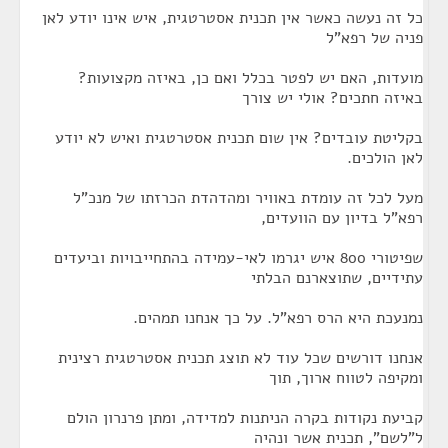
כל זה נעשה כאשר אין תכנית אסטרטגית, איש אינו יודע לאן
פניה של רפא"ל
מועדות, האם יש לפטר בכלל ואם כן, באיזה מקצועות?
באיזה חתכים? אולי יש צורך
בקליטת עובדים? אין שום תכנית אסטרטגית ואיש לא יודע
לאן הולכים.
מעל לכל זה עומדת באוויר ומהדהדת הכרזתו של מנכ"ל
רפא"ל בדיון עם הוועדים,
שפיטורי 800 איש יגרמו לאי-עמידה בהתחייבויות וביעדים
עתידיים, שתוצארנם הבלתי
נמנעכת היא הרס רפא"ל. על כך אנחנו תמהים.
אנחנו דורשים שכל עוד לא תוצג תכנית אסטרטגית רצינית
ומקיפה לטווח ארוך, תוך
קביעת נקודות בקרה הניתנות למדידה, ומתן פרנרון הולם
ל"לשם", תכנית אשר ונהיה