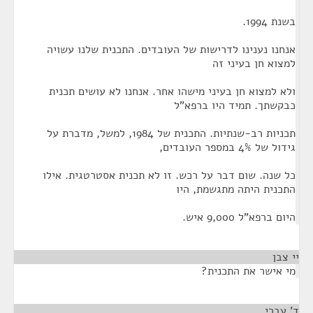
בשנת 1994.
אנחנו נענינו לדרישות של העובדים. התכנית שלנו עשויה
למצוא חן בעיני זה
ולא למצוא חן בעיני מישהו אחר. אנחנו לא עושים תכנית
כבקשתך. תמיד היו ברפא"ל
תכניות רב-שנתיות. התכנית של 1984, למשל, מדברת על
גידול של 4% במספר העובדים,
כל שנה. שום דבר על רכש. זו לא תכנית אסטרטגית. אילו
התכנית היתה מתגשמת, היו
היום ברפא"ל 9,000 איש.
יי צבן
¶
מי אישר את התכנית?
ד' עברי
¶