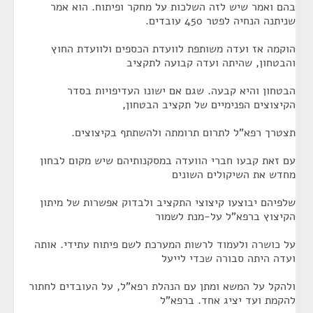
בהם ואמר שיש לזה השלכות על מחקר ופיתוח. הוא אמר
שניתנה הנחיה לפטר 450 עובדים.
הוקמה אז ועדה משותפת לוועדת הכספים ולוועדת החוץ
והבטחון, שהיתה ועדה קבועה לתקציב
הבטחון והיא קבעה. שגם אם ישונו העדיפויות בסדר
הקיצוצים הפנימיים של תקציב הבטחון,
תצטרך רפא"ל לתרום תרומתה ולהשתתף בקיצוצים.
עם זאת קבעו חברי הוועדה במסקנותיהם שיש מקום לבחון
מחדש את השיקולים השונים
שלפיהם יבוצעו קיצוצי התקציב ולבדוק אפשרות של מיתון
הקיצוץ ברפא"ל על-מנת לשמור
על כושרה ולעמוד לרשות המערכת לשם פיתוח עתידי. אותה
ועדה היתה סבורה שכדי לייעל
ולהקל על המשא ומתן עם הנהלת רפא"ל, על העובדים לחתור
להקמת ועד יציג אחד. ברפא"ל