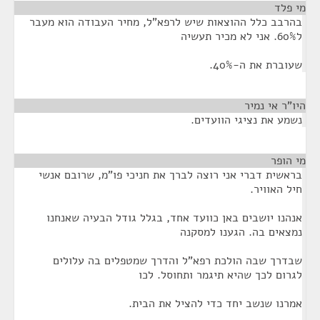
מי פלד
¶
בהרבב כלל ההוצאות שיש לרפא"ל, מחיר העבודה הוא מעבר
ל60%. אני לא מכיר תעשיה
שעוברת את ה-40%.
היו"ר אי נמיר
¶
נשמע את נציגי הוועדים.
מי הופר
¶
בראשית דברי אני רוצה לברך את חניכי פו"מ, שרובם אנשי
חיל האוויר.
אנהנו יושבים באן כוועד אחד, בגלל גודל הבעיה שאנחנו
נמצאים בה. הגענו למסקנה
שבדרך שבה הולכת רפא"ל והדרך שמטפלים בה עלולים
לגרום לכך שהיא תיגמר ותחוסל. לכו
אמרנו שנשב יחד כדי להציל את הבית.