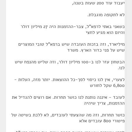
יעבוד עוד 200 שעות בשנה,
לא לתקופה מוגבלת.
כשאני באתי לרפא"ל, צבר-ההזמנות היה 27 מיליון דולר
והיום הוא מגיע לחצי
מיליארד, וזה בזכות העובדה שיש ברפא"ל טובי המוצרים
שיש על פני כדור הארץ. משרד
הבטחון עזר לנו ב-100 מיליון דולר, וזה שליש מהנפח שיש
לנו.
לצערי, אין לנו כיסוי לסך-כל ההוצאות. יותר מזה, העלות -
6,800 שקל לחורש
לעובד - איננה נותנת לנו כושר תחרות. אם רוצים להגדיל את
ההזמנות, צריך שיהיה
כושר תחרות, וזה מה שהצעתי לעובדים, לא ללכת בשיטה של
פיטורי 800 עובדים אלא