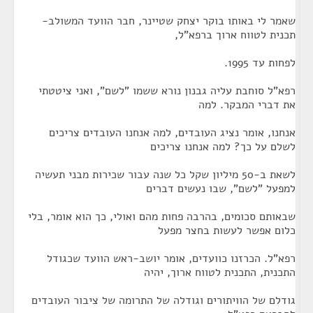
שאמר לי באותו בוקר יצחק שטיינר, חבר הוועד המשולב-
תכנית לטווח ארוך ברפא"ל,
לפחות עד 1995.
רפא"ל סוחבת עליה גבנון נורא ששמו "לשם", ואני ציטטתי
את דברי המבקר. למה
אנחנו, אומר נציג העובדים, למה אנחנו העובדים צריכים
לשלם על כך? למה אנחנו צריכים
לשאת ב-50 מיליון שקל כל שנה עבור שכירות מבני תעשיה
למפעל "לשם", שבו נעשים דברים
שבאותם סכומים, בהרבה פחות מהם ואולי, כך הוא אומר, בלי
כלום אפשר לעשות בחצר מפעל
רפא"ל. הכרזנו כוועדים, אומר יושב-ראש הוועד שכגודל
התכנית, התכנית לטווח ארוך, יהיה
גודלם של הוויתורים וגודלה של התרומה של ציבור העובדים