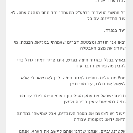
להבראת רפא"ל.
כל חמשת הוועדים ברפא"ל התאחדו יחד תחת הנהגה אחת. לא
עוד התדיינות עם כל
ועד בנפרד.
וכאן אני חוזרת ומצטטת דברים שאמרתי במליאת הכנסת: מי
שיודע את מצב האבטלה
בארץ בכלל ובאזור חיפה בפרט, אינו צריך דמיון גדול כדי
להבין מה פירוש הדבר עוד
800 מובטלים נוספים לאזור חיפה. לכן לא נשאר לי אלא
לשאול את כולנו, עד מתי תזין
מדינת ישראל את עמק הסיליקון בארצות-הברית? עד מתי
נחיה במציאות שאין ברירה ולמען
ייעול יש לצמצם את מספר העובדים, אבל שמישהו במדינה
הזאת ידאג למקומות עבודה
אלטרנטיביים. אנחנו שלחנו אותם ליישב את הארץ, אנחנו