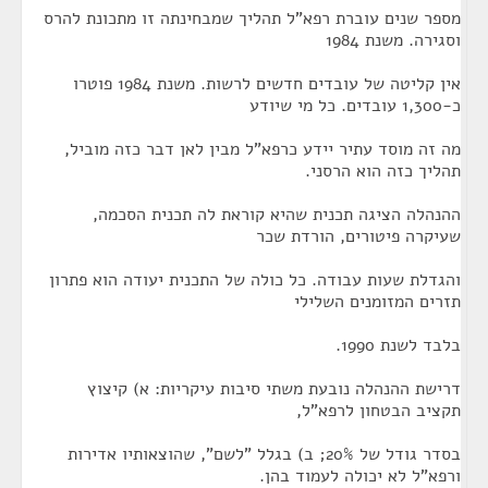
מספר שנים עוברת רפא"ל תהליך שמבחינתה זו מתכונת להרס
וסגירה. משנת 1984
אין קליטה של עובדים חדשים לרשות. משנת 1984 פוטרו
כ-1,300 עובדים. כל מי שיודע
מה זה מוסד עתיר יידע כרפא"ל מבין לאן דבר כזה מוביל,
תהליך כזה הוא הרסני.
ההנהלה הציגה תכנית שהיא קוראת לה תכנית הסכמה,
שעיקרה פיטורים, הורדת שכר
והגדלת שעות עבודה. כל כולה של התכנית יעודה הוא פתרון
תזרים המזומנים השלילי
בלבד לשנת 1990.
דרישת ההנהלה נובעת משתי סיבות עיקריות: א) קיצוץ
תקציב הבטחון לרפא"ל,
בסדר גודל של 20%; ב) בגלל "לשם", שהוצאותיו אדירות
ורפא"ל לא יכולה לעמוד בהן.