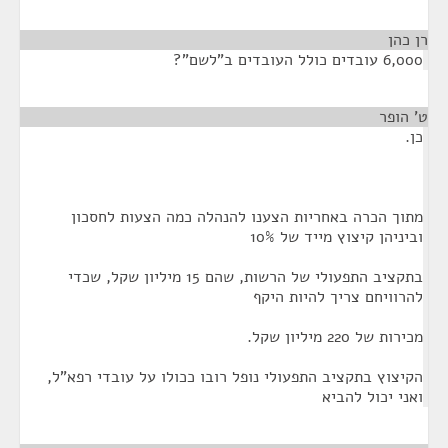
רן כהן
¶
6,000 עובדים כולל העובדים ב"לשם"?
ט' הופר
¶
כן.
מתוך הכרה באחריות הצענו להנהלה כמה הצעות לחסכון
וביניהן קיצוץ מייד של 10%
בתקציב התפעולי של הרשות, שהם 15 מיליון שקל, שכדי
להרוויחם צריך להיות היקף
מכירות של 220 מיליון שקל.
הקיצוץ בתקציב התפעולי נופל רובו ככולו על עובדי רפא"ל,
ואני יכול להביא