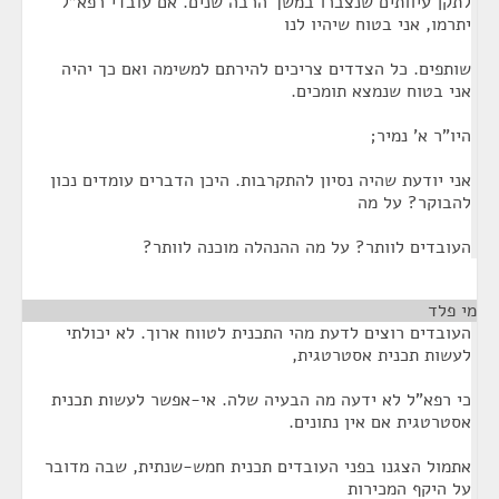
לתקן עיוותים שנצברו במשך הרבה שנים. אם עובדי רפא"ל
יתרמו, אני בטוח שיהיו לנו
שותפים. כל הצדדים צריכים להירתם למשימה ואם כך יהיה
אני בטוח שנמצא תומכים.
היו"ר א' נמיר;
אני יודעת שהיה נסיון להתקרבות. היכן הדברים עומדים נכון
להבוקר? על מה
העובדים לוותר? על מה ההנהלה מוכנה לוותר?
מי פלד
¶
העובדים רוצים לדעת מהי התכנית לטווח ארוך. לא יכולתי
לעשות תכנית אסטרטגית,
כי רפא"ל לא ידעה מה הבעיה שלה. אי-אפשר לעשות תכנית
אסטרטגית אם אין נתונים.
אתמול הצגנו בפני העובדים תכנית חמש-שנתית, שבה מדובר
על היקף המכירות