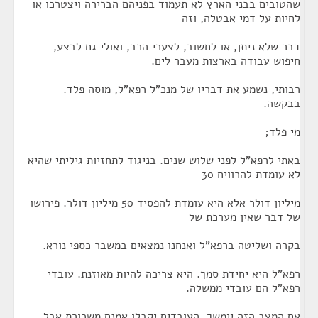
שהטובים בבני הארץ לא תעמוד בפניהם הברירה ויצטרכו או
לחיות על דמי אבטלה, וזה
דבר שלא ניתן, או לחשוב, לצערי הרב, ואולי גם לבצע,
חיפוש עבודה בארצות מעבר לים.
רבותי, נשמע את דבריו של מנכ"ל רפא"ל, מוסה פלד.
בבקשה.
מי פלד;
באתי לרפא"ל לפני שלוש שנים. בניגוד לתחזיות גיליתי שהיא
לא עומדת להרוויח 30
מיליון דולר אלא היא עומדת להפסיד 50 מיליון דולר. פירושו
של דבר שאין מערכת של
בקרה ושליטה ברפא"ל ואנחנו נמצאים במשבר כספי נורא.
רפא"ל היא יחידת סמך. היא צריכה להיות מאוזנת. עובדי
רפא"ל הם עובדי ממשלה.
אם המצב הזה יימשך, העובדים יקבלו אמנם משכורת אבל