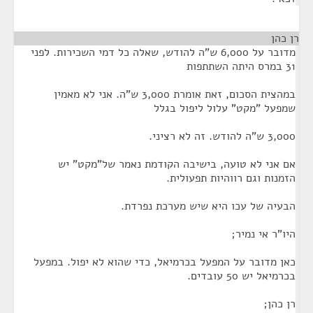
רן כהן
¶
מדובר על 6,000 ש"ה להודש, שאלה כל דמי השכירות. לפני
31 במרס היתה השתתפות
במהצית הסכום, זאת אומרת 3,000 ש"ה. אני לא מאמין
שמפעל "מקט" עלול ליפול בגלל
3,000 ש"ה להודש. זה לא רציני.
אם אני לא טועה, בישיבה הקודמת נאמר של"מקט" יש
הזמנות וגם רווהיות תפעולית.
הבעיה של עכו היא שיש מערכת נפרדת.
היו"ר אי נמיר;
כאן מדובר על המפעל בכרמיאל, כדי שהוא לא יפול. במפעל
בכרמיאל יש 50 עובדים.
רן כהן;