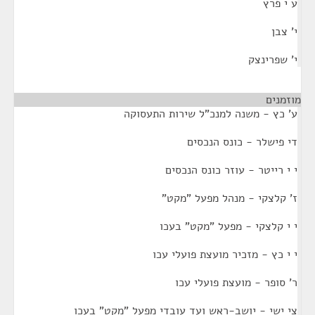
ע י פרץ
י' צבן
י' שפרינצק
מוזמנים
¶
ע' כץ - משנה למנכ"ל שירות התעסוקה
די פישלר - כונס הנכסים
י י רייטר - עוזר כונס הנכסים
ז' קלצקי - מנהל מפעל "מקט"
י י קלצקי - מפעל "מקט" בעכו
י י כץ - מזכיר מועצת פועלי עכו
ר' סופר - מועצת פועלי עכו
צי ישי - יושב-ראש ועד עובדי מפעל "מקט" בעכו