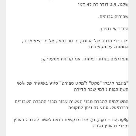
שלנו. 2.5 דולר זה לא דמי
שכירות גבוהים.
היו"ר אי נמיר;
יש בידי מכתב של הכונס, מ-10 במאי, אל מר ציציאנוב,
הממונה על תקציבים
ותמריצים באזורי פיתוה. אני קוראת מסעיף 4;
"בעבר קיבלו "מקט" ו"מקט ספורט" סיוע בשיעור של 50%
השת תפות מדמי שכר הדירה
המשולמים להברת מבני תעשיה עבור מבני ההברה השכורים
בכרמיאל. סיוע זה ניתן לתקופה
1.4.1989 - 31.3.90. אנו מבקשים בזאת לאשר להברה באופן
מיידי ובאופן מזורז