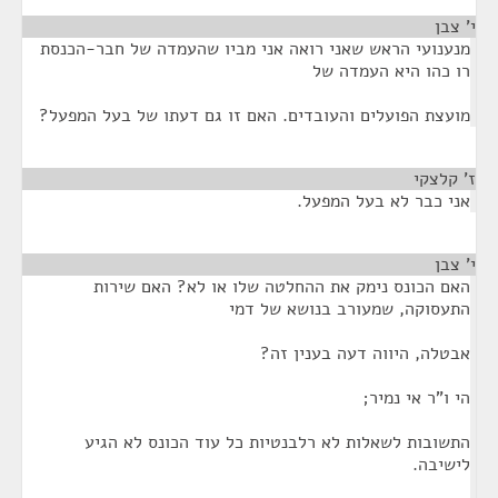
י' צבן
¶
מנענועי הראש שאני רואה אני מביו שהעמדה של חבר-הכנסת
רו כהו היא העמדה של
מועצת הפועלים והעובדים. האם זו גם דעתו של בעל המפעל?
ז' קלצקי
¶
אני כבר לא בעל המפעל.
י' צבן
¶
האם הכונס נימק את ההחלטה שלו או לא? האם שירות
התעסוקה, שמעורב בנושא של דמי
אבטלה, היווה דעה בענין זה?
הי ו"ר אי נמיר;
התשובות לשאלות לא רלבנטיות כל עוד הכונס לא הגיע
לישיבה.