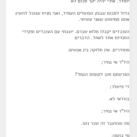
יוסדר. אולי יהיה יקר סכום לא
גדול לסכום שבנק הפועלים העמיד, ואני מניח שנוכל להשיג
אותו ממימוש שאני עשיתי.
העובדים יקבלו מלוא שכרם. ישבתי עם העובדים ופקידי
החנויות אחד לאחד. הדברים
מוסדרים. אין חלוקה בין אנשים.
היו"ר אי נמיר;
הפרשתם חוב לקופות הגמל?
די פישלר;
בוודאי לא.
היו"ר אי נמיר;
מה שהועבר זה שכר נטו.
מי בוטון;