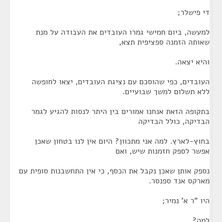
די פישלר;
למעשה, ביום חמישי גמרו העובדים את העבודה על מנת
שאותה הזמנה ספציפית תצא,
והיא יצאה.
העובדים, כפי שהוסכם עם נציגת העובדים, יצאו לחופשה
ללא תשלום למשך שבועיים.
בתקופה הזאת אנחנו אמורים בין היתר לנסות להגיע לגמר
הבדיקה, כולל הבדיקה
בחוץ-לארץ. למה אני מתכוון? היום אין לנו בטחון שאכן
אפשר לספק חזמנות שיש, ואם
נספק אותן שאכן נקבל את הכסף, כי אין התחשבנות סופית עם
מארקס אנד ספנסר.
היו "ר א' נמיר;
למה?