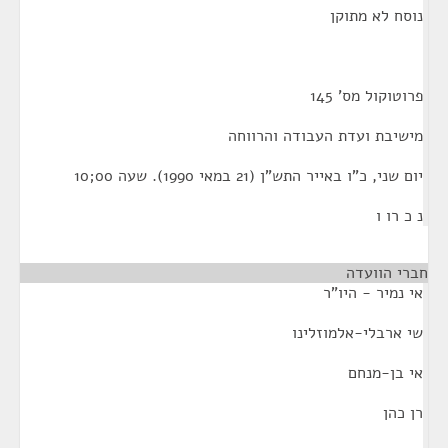
נוסח לא מתוקן
פרוטוקול מס' 145
מישיבת ועדת העבודה והרווחה
יום שני, כ"ו באייר התש"ן (21 במאי 1990). שעה 00;10
נ כ רו ו
חברי הוועדה
אי נמיר - היו"ר
שי ארבלי-אלמוזלינו
אי בן-מנחם
רן כהן