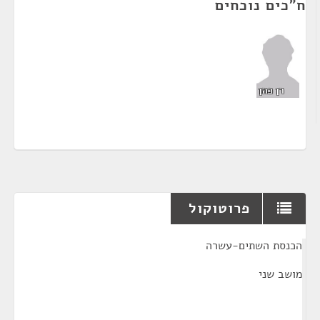
ח"כים נוכחים
רן כהן
פרוטוקול
¶
הכנסת השתים-עשרה
מושב שני