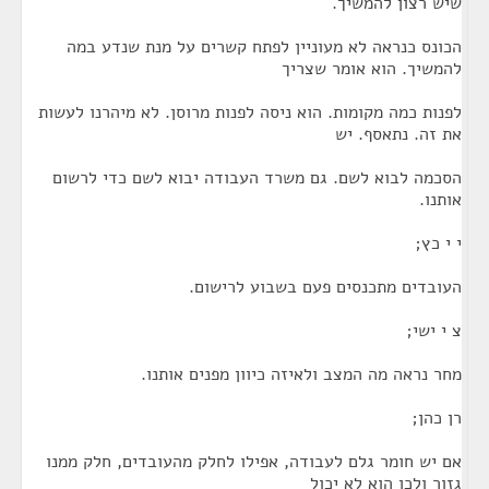
שיש רצון להמשיך.
הכונס כנראה לא מעוניין לפתח קשרים על מנת שנדע במה
להמשיך. הוא אומר שצריך
לפנות כמה מקומות. הוא ניסה לפנות מרוסן. לא מיהרנו לעשות
את זה. נתאסף. יש
הסכמה לבוא לשם. גם משרד העבודה יבוא לשם כדי לרשום
אותנו.
י י כץ;
העובדים מתכנסים פעם בשבוע לרישום.
צ י ישי;
מחר נראה מה המצב ולאיזה כיוון מפנים אותנו.
רן כהן;
אם יש חומר גלם לעבודה, אפילו לחלק מהעובדים, חלק ממנו
גזור ולכן הוא לא יכול