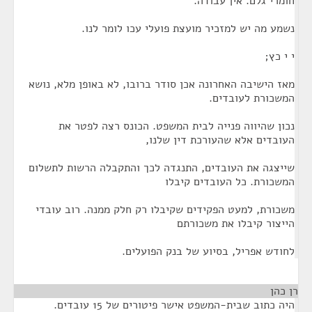
חומרי גלם. אין עבודה.
נשמע מה יש למזכיר מועצת פועלי עכו לומר לנו.
י י כץ;
מאז הישיבה האחרונה אכן סודר ברובו, לא באופן מלא, נושא
המשכורת לעובדים.
נכון שהיווה פנייה לבית המשפט. הכונס רצה לפטר את
העובדים אלא שהעורכת דין שלנו,
שייצגה את העובדים, התנגדה לכך והתקבלה הרשות לתשלום
המשכורת. כל העובדים קיבלו
משכורת, למעט הפקידים שקיבלו רק חלק ממנה. רוב עובדי
הייצור קיבלו את משכורתם
לחודש אפריל, בסיוע של בנק הפועלים.
רן כהן
¶
היה כתוב שבית-המשפט אישר פיטורים של 15 עובדים.