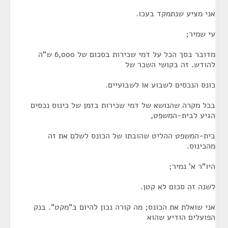
אני מציע שנתמקד בעכו.
עי שמיר;
מדובר בסך הכל על דמי שכירות בסכום של 6,000 ש"ה
להודש. זה בקושי השכר של
כונס הנכסים לשבוע או לשבועיים.
בכל מקרה שהנושא של דמי שכירות בזמן של כינוס נכסים
הגיע לבית-המשפט,
בית-המשפט ההליט שהובתו של הכונס לשלם את זה
מהכינוס.
היו"ר א' נמיר;
לשנה זה סכום לא קטן.
אני שואלת את הכונס; מה קורה נכון להיום ב"מקט". בנק
הפועלים הודיע שהוא