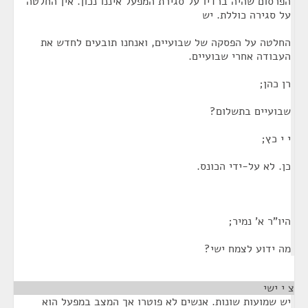
הפרסום שהיה ברדיו על סגירת המפעל איננו נכון. אין החלטה
על סגירה כוללת. יש
החלטה על הפסקה של שבועיים, ואנחנו תובעים לחדש את
העבודה אחרי שבועיים.
רן כהן;
שבועיים בתשלום?
י י כץ;
כן. לא על-ידי הכונס.
היו"ר א' נמיר;
מה ידוע לצמח ישי?
צ י ישי
¶
יש שמועות שונות. אנשים לא פוטרו אך המצב במפעל הוא