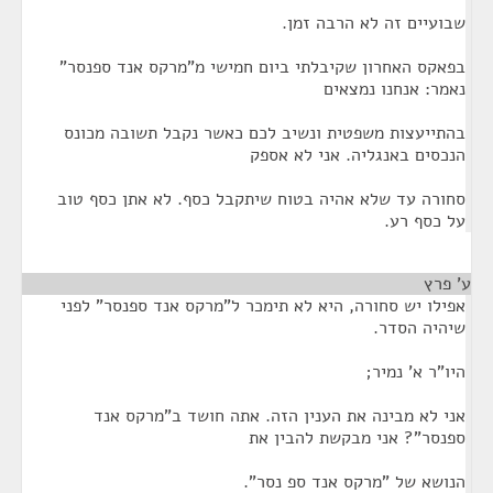
שבועיים זה לא הרבה זמן.
בפאקס האחרון שקיבלתי ביום חמישי מ"מרקס אנד ספנסר"
נאמר: אנחנו נמצאים
בהתייעצות משפטית ונשיב לכם כאשר נקבל תשובה מכונס
הנכסים באנגליה. אני לא אספק
סחורה עד שלא אהיה בטוח שיתקבל כסף. לא אתן כסף טוב
על כסף רע.
ע' פרץ
¶
אפילו יש סחורה, היא לא תימכר ל"מרקס אנד ספנסר" לפני
שיהיה הסדר.
היו"ר א' נמיר;
אני לא מבינה את הענין הזה. אתה חושד ב"מרקס אנד
ספנסר"? אני מבקשת להבין את
הנושא של "מרקס אנד ספ נסר".