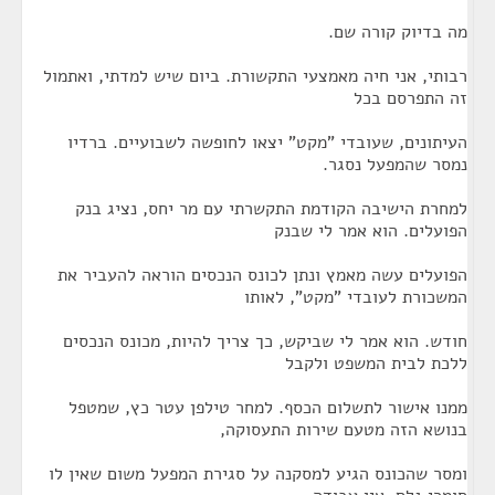
מה בדיוק קורה שם.
רבותי, אני חיה מאמצעי התקשורת. ביום שיש למדתי, ואתמול
זה התפרסם בכל
העיתונים, שעובדי "מקט" יצאו לחופשה לשבועיים. ברדיו
נמסר שהמפעל נסגר.
למחרת הישיבה הקודמת התקשרתי עם מר יחס, נציג בנק
הפועלים. הוא אמר לי שבנק
הפועלים עשה מאמץ ונתן לכונס הנכסים הוראה להעביר את
המשכורת לעובדי "מקט", לאותו
חודש. הוא אמר לי שביקש, כך צריך להיות, מכונס הנכסים
ללכת לבית המשפט ולקבל
ממנו אישור לתשלום הכסף. למחר טילפן עטר כץ, שמטפל
בנושא הזה מטעם שירות התעסוקה,
ומסר שהכונס הגיע למסקנה על סגירת המפעל משום שאין לו