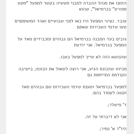
הזמנו את מנהל ההברה למבני תעשיה בקשר למפעל "מקט
ספורט" בכרמיאל", שהוא
עובד. נציגי המפעל היו כאו לפני שבועיים ואהד המשתתפים
טעו שדמי השכירות שאתם
גובים בעד המבנה בכרמיאל הם גבוהים ומכבידים מאד על
המפעל בכרמיאל. אני יודעת
שהנושא הזה לא שייך למפעל בעכו.
מכיווו שהכונס הגיע, אני רוצה לשאול את הכונס; בישיבה
הקודמת התייחסת גם
למפעל בכרמיאל וטענת שדמי השכירות שם גבוהים מאד
וקשה לעמוד בהם.
ד' פישלר;
אני לא דיברתי על זה.
היו"ר א' נמיר;