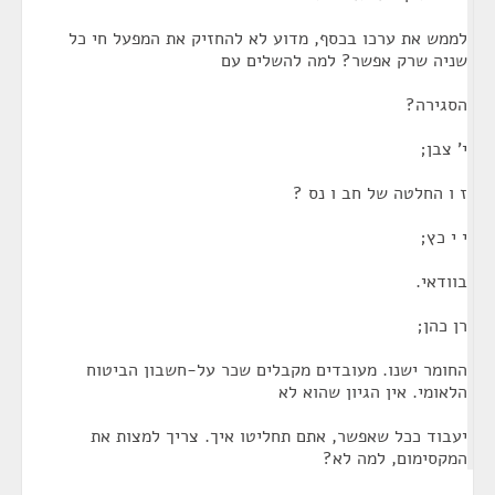
לממש את ערכו בכסף, מדוע לא להחזיק את המפעל חי כל
שניה שרק אפשר? למה להשלים עם
הסגירה?
י' צבן;
ז ו החלטה של חב ו נס ?
י י כץ;
בוודאי.
רן כהן;
החומר ישנו. מעובדים מקבלים שכר על-חשבון הביטוח
הלאומי. אין הגיון שהוא לא
יעבוד ככל שאפשר, אתם תחליטו איך. צריך למצות את
המקסימום, למה לא?