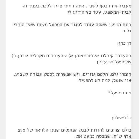
מעביר את הכסף לשכר. אתה הייתי צריך ללכת בענין זה
לבית-המשפט. עטר כץ הודיע לי
ביום המישי שאתה עומד לסגור את המפעל משום שאין הומרי
גלם.
רן כהן;
בהעדרך קיבלנו אינפורמציה; א) שהעובדים מקבלים שכר; ב)
שלמפעל יש עדיין
הומרי גלם, הלקם גזורים, ויש אפשרות לספק עבודה לשבוע.
אני שואל; למה לא להפעיל
את המפעל?
ד' פישלר;
כולנו צריכים להודות לבנק הפועלים שנתן הלוואה של 250
אלף ש"ח, שמכסה כמעט את