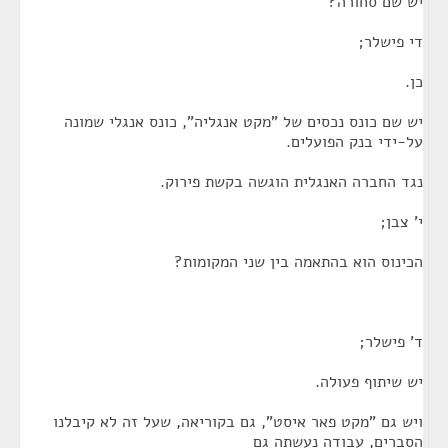
יש שם סחורה?
די פישלר;
כן.
יש שם כונס נכסים של "מקט אנגליה", כונס אנגלי שמונה
על-ידי בנק הפועלים.
נגד החברה האנגלית הוגשה בקשת פירוק.
י' צבן;
הכינוס הוא בהתאמה בין שני המקומות?
ד' פישלר;
יש שיתוף פעולה.
ויש גם "מקט פאר איסט", גם בקוריאה, שעל זה לא קיבלנו
הסברים, עבודה נעשתה גם