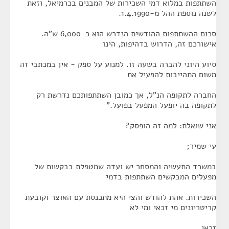
השתתפות במלוא דמי השכירות של המבנים בכרמיאל, וזאת
לשנה נוספת ההל מ-1.4.1990.
סכום ההשתתפות ההודשית הנדרש הוא כ-6,000 ש"ה.
אישורכם זה, הדרוש בדהיפות, הינו
סיוע היוני להברה בשעה זו. למנוע על ספק - אין במכתבי זה
משום התהייבות להפעיל את
החברה לתקופה הנ"ל, אך כמובן השתתפותכם נדרשת רק
לתקופה בה יופעל המפעל בפועל."
אני שואלת: למה זה הופסק?
עי שמיר;
במשרד התעשיה והמסחר יש ועדה שמטפלת בבקשות של
מפעלים המבקשים השתתפות בדמי
השכירות. אהת להודש והצי היא מתכנסת עם האוצר וקובעת
קריטריונים מי זכאי ומי לא
זכאי.