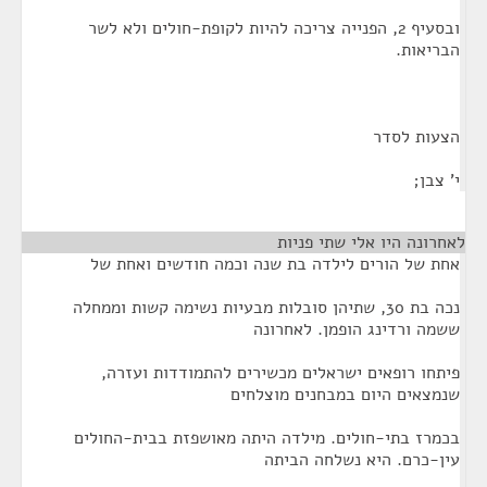
ובסעיף 2, הפנייה צריכה להיות לקופת-חולים ולא לשר
הבריאות.
הצעות לסדר
י' צבן;
לאחרונה היו אלי שתי פניות
¶
אחת של הורים לילדה בת שנה וכמה חודשים ואחת של
נכה בת 30, שתיהן סובלות מבעיות נשימה קשות וממחלה
ששמה ורדינג הופמן. לאחרונה
פיתחו רופאים ישראלים מכשירים להתמודדות ועזרה,
שנמצאים היום במבחנים מוצלחים
בכמרז בתי-חולים. מילדה היתה מאושפזת בבית-החולים
עין-כרם. היא נשלחה הביתה