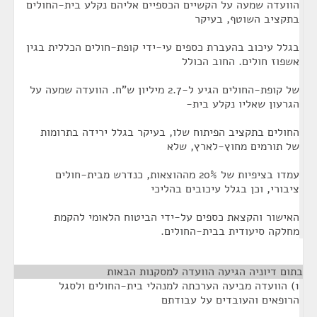
הוועדה שמעה על הקשיים הכספיים אליהם נקלע בית-החולים
בתקציב השוטף, בעיקר
בגלל עיכוב בהעברת כספים עי-ידי קופת-חולים הכללית בגין
אשפוז חולים. החוב הכולל
של קופת-החולים הגיע ל-2.7 מיליון ש"ח. הוועדה שמעה על
הגרעון שאליו נקלע בית-
החולים בתקציב הפיתוח שלו, בעיקר בגלל ירידה בתרומות
של תורמים מחוץ-לארץ, שלא
עמדו בציפיות של 20% מההוצאות, כנדרש מבית-חולים
ציבורי, וכן בגלל עיכובים בהליכי
האישור והקצאת כספים על-ידי הביטוח הלאומי להקמת
מחלקה סיעודית בבית-החולים.
בתום דיוניה הגיעה הוועדה למסקנות הבאות
¶
1) הוועדה מביעה הערכתה למנהלי בית-החולים ולסגל
הרופאים והעובדים על עבודתם