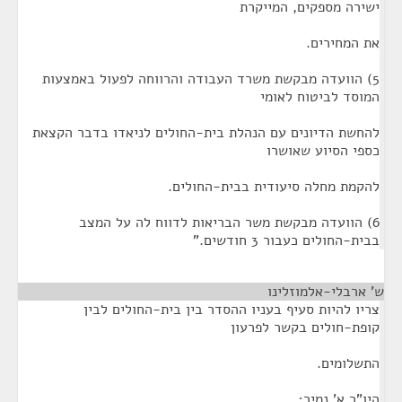
ישירה מספקים, המייקרת
את המחירים.
5) הוועדה מבקשת משרד העבודה והרווחה לפעול באמצעות
המוסד לביטוח לאומי
להחשת הדיונים עם הנהלת בית-החולים לניאדו בדבר הקצאת
כספי הסיוע שאושרו
להקמת מחלה סיעודית בבית-החולים.
6) הוועדה מבקשת משר הבריאות לדווח לה על המצב
בבית-החולים כעבור 3 חודשים."
ש' ארבלי-אלמוזלינו
¶
צריו להיות סעיף בעניו ההסדר בין בית-החולים לבין
קופת-חולים בקשר לפרעון
התשלומים.
היו"ר א' נמיר;