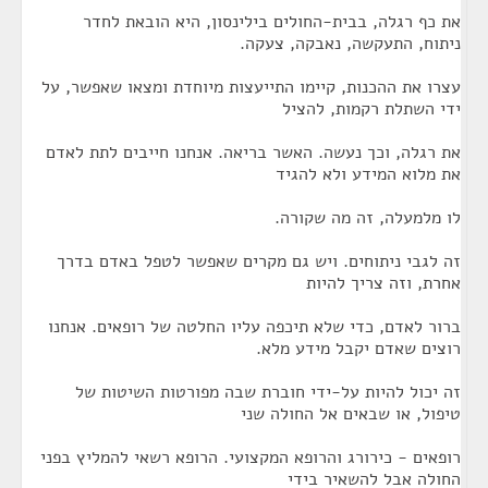
את כף רגלה, בבית-החולים בילינסון, היא הובאת לחדר
ניתוח, התעקשה, נאבקה, צעקה.
עצרו את ההכנות, קיימו התייעצות מיוחדת ומצאו שאפשר, על
ידי השתלת רקמות, להציל
את רגלה, וכך נעשה. האשר בריאה. אנחנו חייבים לתת לאדם
את מלוא המידע ולא להגיד
לו מלמעלה, זה מה שקורה.
זה לגבי ניתוחים. ויש גם מקרים שאפשר לטפל באדם בדרך
אחרת, וזה צריך להיות
ברור לאדם, כדי שלא תיכפה עליו החלטה של רופאים. אנחנו
רוצים שאדם יקבל מידע מלא.
זה יכול להיות על-ידי חוברת שבה מפורטות השיטות של
טיפול, או שבאים אל החולה שני
רופאים - כירורג והרופא המקצועי. הרופא רשאי להמליץ בפני
החולה אבל להשאיר בידי