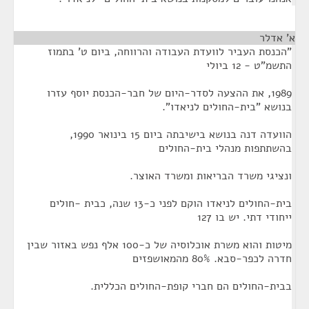
א' אדלר
¶
"הכנסת העביר לוועדת העבודה והרווחה, ביום ט' בתמוז
התשמ"ט - 12 ביולי
1989, את ההצעה לסדר-היום של חבר-הכנסת יוסף עזרו
בנושא "בית-החולים לניאדו".
הוועדה דנה בנושא בישיבתה ביום 15 בינואר 1990,
בהשתתפות מנהלי בית-החולים
ונציגי משרד הבריאות ומשרד האוצר.
בית-החולים לניאדו הוקם לפני כ-13 שנה, כבית -חולים
ייחודי דתי. יש בו 127
מיטות והוא משרת אוכלוסיה של כ-100 אלף נפש באזור שבין
חדרה לכפר-סבא. 80% מהמאושפזים
בבית-החולים הם חברי קופת-החולים הכללית.