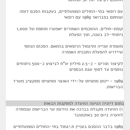
עם רופאי בתי-החולים הממשלתיים, בעקבות הסכם דומה
שנחתם בפברואר 1989 עם רופאי
קופת-חולים. ההסכמים האמורים יאפשרו תוספת של 1,000
ניתוחי-לב בשנה, תוך הפעלת
משמרת שנייה ותיגמול הרופאים בהתאם. הסכום הנוסף
שיידרש להפעלת התכנית האמורה
לקיצור תורים - כ-2.5 מיליון ש"ח לביצוע כ-500 ניתוחים
נוספים עד לסוף שנת הכספים
1989 - יינתן מחציתו על-ידי האוצר ומחציתו מתקציב משרד
הבריאות.
בתום דיוניה הגיעה הוועדה למסקנות הבאות
¶
1) הוועדה מקבלת בברכה את הודעת שר הבריאות שנמסרה
לווערה ביום 30 באוקטובר
1989 בדבר ההסכם בעניין ת.יגמול בתי-החולים הממשלתיים