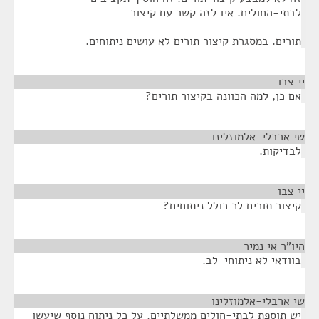
לבתי-החולים. איו לזה קשר עם קיצור
תורים. במסגרת קיצור תורים לא עושים ניתוחים.
יי צבו
¶
אם כן, למה הכוונה בקיצור תורים?
שי ארבלי-אלמוזלינו
¶
לבדיקות.
יי צבו
¶
קיצור תורים לכ כולל ניתוחים?
היו"ר אי נמיר
¶
בוודאי לא ניתוחי-לב.
שי ארבלי-אלמוזלינו
¶
יש תוספת לבתי-חולים ממשלתיים. על כל ניתוח נוסף שיעשו