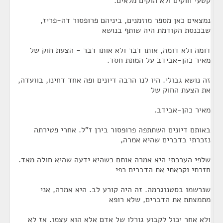
קטעי חוקים ולא הוקים מלאים.
נמצאים כאן מספר מוזמנים, ביניהם פרופסור דה-פריז,
שבכנסת הקודמת היה שותף בנושא
דומה ולא דומה, אותו דבר ולא אותו דבר - הצעת חוק של
מאיר כהן-אבידב על המתת חסד.
זה נושא גבולי. היו לנו הרבה דיונים ופה אחד דחינו, בוועדה,
את הצעת החוק של
מאיר כהן-אבידב.
באותם דיונים השתתפה פרופסור בירן ז"ל. אחרי פטירתה
נזכרתי בדברים שהיא אמרה,
שלפי הערכתי היא אמרה אותם כשהיא ידעה שהיא חולה מאד.
חזרתי וקראתי את הדברים כפי
שנרשמו בסטנוגרמה. זה היה קורע לב. היא אמרה, אני
מתמצתת את הדברים, שלא רופא
ולא אחר יכול לקבוע גורלו של אדם אלא הוא עצמו. אז לא