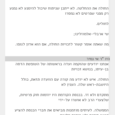
החולה את ההחלטה. לא ייתכן שניתוח שיכול להימנע לא נמנע
רק מפני שפרטים לא נמסרו
לחולים.
שי ארבלי-אלמוזלינו;
מה שאתה אומר קשור לזכויות החולה, אם הוא אדון לגופו.
היו "ר אי נמיר
¶
אנחנו יודעים שהוקמה ועדה בראשותה של השופטת הדסה
בן-עיתו, בנושא זכויות
החולה. איש לא יודע מה קורה עם הוועדה תזאת, כולל
היושבת-ראש שלה. הענין לא
מתקדם ולא זז. בכנסת הקודמת היו יוזמות חוק פרטיות,
שלצערי הרב לא אושרו על-ידי
הממשלה. לעיתים מוזמנות מביאים את חברי הכנסת להציע