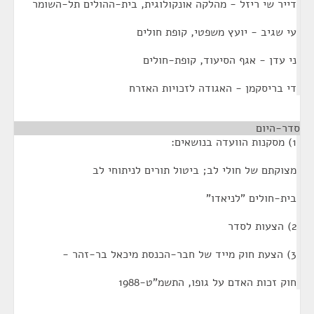
דייר שי ריזל - מהלקה אונקולוגית, בית-ההולים תל-השומר
עי שגיב - יועץ משפטי, קופת חולים
ני עדן - אגף הסיעוד, קופת-חולים
די בריסקמן - האגודה לזכויות האזרח
סדר-היום
¶
1) מסקנות הוועדה בנושאים:
מצוקתם של חולי לב; ביטול תורים לניתוחי לב
בית-חולים "לניאדו"
2) הצעות לסדר
3) הצעת חוק מייד של חבר-הכנסת מיכאל בר-זהר -
חוק זכות האדם על גופו, התשמ"ט-1988