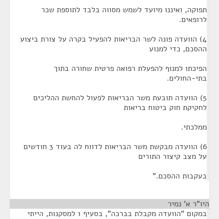
תפוקה, ואיננו מיועד לשמש מסווה בלבד לתוספת שכר
לרופאים.
4) הוועדה פונה לשר הבריאות להפעיל בקרה על צורת ביצוע
ההסכם, כדי למנוע
הפיכתו למנוף להפעלת רפואה פרטית שחורה בתוך
בתי-החולים.
5) הוועדה תובעת משר הבריאות לפעול להחשת ההליכים
לחקיקת חוק ביטוח בריאות
ממלכתי.
6) הוועדה מבקשת משר הבריאות לדווח לה בעוד 3 חודשים
על מצב קיצור התורים
בעקבות ההסכם."
היו"ר א' נמיר
¶
במקום "הוועדה מקבלת בברכה", בסעיף 1 למסקנות, הייתי