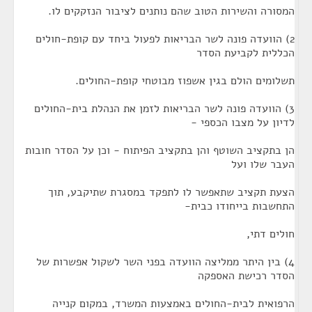
המסורה והשירות הטוב שהם נותנים לציבור הנזקקים לו.
2) הוועדה פונה לשר הבריאות לפעול ביחד עם קופת-חולים
הכללית לקביעת הסדר
תשלומים הולם בגין אשפוז מבוטחי קופת-החולים.
3) הוועדה פונה לשר הבריאות לזמן את הנהלת בית-החולים
לדיון על מצבו הכספי -
הן בתקציב השוטף והן בתקציב הפיתוח - וכן על הסדר חובות
העבר שלו ועל
הצעת תקציב שתאפשר לו לתפקד במסגרת שתיקבע, תוך
התחשבות בייחודו כבית-
חולים דתי,
4) בין היתר ממליצה הוועדה בפני השר לשקול אפשרות של
הסדר רכישת האספקה
הרפואית לבית-החולים באמצעות המשרד, במקום קנייה