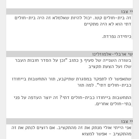
יי צבו
¶
זה בית-חולים קטו. יכול להיות שאלמלא זה היה בית-חולים
דתי הוא לא היה מתקיים
כיחידה נפרדת.
שי ארבלי-אלמוזלינו
¶
בשורה השנייה של סעיף 3 כתוב "וכן על הסדר חובות העבר
שלו ועל הצעת תקציב
שתאפשר לו לתפקד במסגרת שתיקבע, תור התחשבות בייחודו
כבית-חולים דתי". למה תור
התחשבות בייחודו כבית-חולים דתי? זה יוצר העדפה על פני
בתי-חולים אחרים.
יי צבו
¶
אני הייתי אולי מנתק את זה מהתקציב. אם רוצים לנתק את זה
מהתקציב - אפשר למצוא