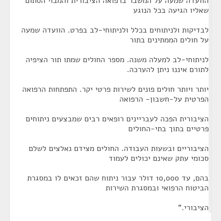
הוועדה שמעה על המשבר ברפואה הציבורית והמבוי הסתום
שאליו הגיעה בכל הנוגע
לבדיקות ולניתוחים בכלל ולניתוחי-לב בפרט. הוועדה שמעה
על חולים הממתינים בתור
לניתוחי-לב למעלה משנה. מספר החולים שמתו תור הציפיה
לתורם איננו ניתן להערכה.
יותר ויותר חולים פונים לשירות פרטי יקר. התפתחות הרפואה
הפרטית על-חשבון- הרפואה
הציבורית הפכה לעבריינים רופאים רבים שמבצעים ניתוחים
פרטיים בתוך בתי-החולים
הציבוריים ובשעות העבודה. החולים מצידם נאלצים לשלם
סכומי עתק שאינם יכולים לעמוד
בהם, עד 10,000 דולר עבור ניתוח שהם זכאים לו במסגרת
הביטוח הרפואי ובמסגרת השירות
הציבורי."