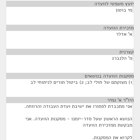
יועץ משפטי לוועדה
¶
מי בוטון
מזכירת הוועדה
¶
א' אדלר
קצרנית
¶
מ' הלנברג
מסקנות הוועדה בנושאים
¶
1) מצוקתם של חולי לב; 2) ביטול תורים לניתוחי לב
היו"ר א' נמיר
¶
אני מתכבדת לפתורו את ישיבת ועדת העבודה והרווחה.
הנושא הראשון שעל סדר-יומנו - מסקנות הוועדה. אני
מבקשת ממזכירת הוועדה
לקרוא את המסקנות.