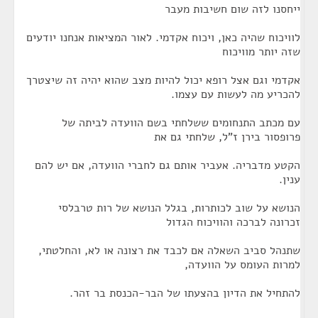
ייחסנו לזה שום חשיבות מעבר
לוויכוח שהיה כאן, ויכוח אקדמי. לאור המציאות אנחנו יודעים
שזה יותר מוויכוח
אקדמי וגם אצל רופא יכול להיות מצב שהוא יהיה זה שיצטרך
להכריע מה לעשות עם עצמו.
עם מכתב התנחומים ששלחתי בשם הוועדה לביתה של
פרופסור בירן ז"ל, שלחתי גם את
הקטע מדבריה. אעביר אותם גם לחברי הוועדה, אם יש להם
ענין.
הנושא על שוב לכותרות, בגלל הנושא של רות טרבלסי
זכרונה לברכה והוויכוח הגדול
שתנהל סביב השאלה אם לכבד את רצונה או לא, והחלטתי,
למרות העומס על הוועדה,
להתחיל את הדיון בהצעתו של הבר-הכנסת בר זהר.