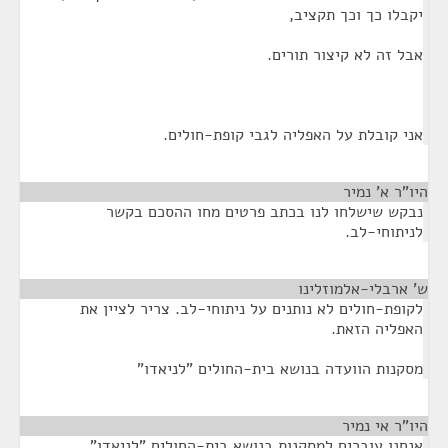
יקבלו כך וכך תקציב,
אבל זה לא קיצור תורים.
אני קובלת על האפליה לגבי קופת-חולים.
היו"ר א' נמיר
¶
נבקש שישלחו לנו בכתב פרטים מחו ההסכם בקשר
לניתוחי-לב.
ש' ארבלי-אלמוזלינו
¶
לקופת-חולים לא נותנים על ניתוחי-לב. צריר לציין את
האפליה הזאת.
מסקנות הוועדה בנושא בית-החולים "לניאדו"
היו"ר אי נמיר
¶
אנחנו עוברים למסקנות בנושא בית-החולים "לניאדו".