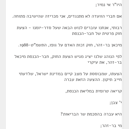
היו"ר אי נמיר;
אם חברי הוועדה לא מתנגדים, אני מכריזה שהישיבה פתוחה.
רבותי, אנחנו עוברים לנוש הבאה שעל סדר-יומנו - הצעת
חוק פרטית של חבר-הכנסת
מיכאן בר-זהר, חוק זכות האדם על גופו, התשמ"ט-1988.
לפי הנוהג שלנו יציג מגיש הצעת החוק, חבר-הכנסת מיכאל
בר-זהר, את עיקרי
הצעתו, שמבוססת על מצב קיים במדינת ישראל, שלדעתי
חייב תיקון. ההצעה הזאת עברה
קריאה טרומית במליאת הכנסת,
י' צבן;
היא עברה בהסכמת שר הבריאות?
מי בר-זהר;