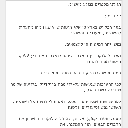
תן לנו מספרים בנוגע לאש"ל.
י י בריק;
בסך הכל יש בארץ 18 אלף מיטות ש-11,413 מהן מיועדות
לתשושים, סיעודיים ותשושי
נפש. יתר המיטות הן לעצמאים.
ואשר להלוקה בין המיגזר הפרטי למיגזר הציבורי; 4,628
מיטות מתוך 11,413
המיטות שהזכרתי קודם הם במוסדות פרטיים.
לפי ההערכות שנעשות על-ידי מכון ברוקדייל, בידיעה של מה
שייבנה בשנים הללו,
לקראת שנת 1995 יחסרו 1,900 מיטות לקבוצות של תשושים,
תשושי נפש וסיעודיים, ולשנת
2000 יחסרו 3,644 מיטות, וזה בלי שלוקחים בחשבון את
הדברים הבאים; תור ההמתנה; את