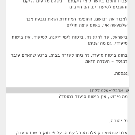
עבדו וחסכו ביושר לימי זיקנתם - כשהם מגיעים לזיקנה
והופכים לסיעודיים, הם חייבים
למכור את רכושם. התופעה המיוחדת הזאת נובעת מכך
שלמעשה אין, בשום קופת חולים
בישראל, עד לרגע זה, ביטוח לימי זיקנה, לסיעוד. אין ביטוח
סיעודי. גם מה שניתן
בחוק ביטוח סיעוד, זה ניתן לעזרה בבית. ברגע שהאדם עובר
למוסד - העזרה הזאת
נפסקת.
ש' ארבלי-אלמוזלינו
¶
מה פירוש, אין ביטוח סיעוד במוסד?
מ' יהודה;
אדם שנמצא בקהילה מקבל עזרה. על פי חוק ביטוח סיעוד,