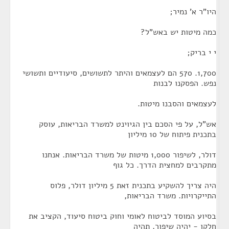
היו"ר א' נמיר;
כמה מיטות יש באש"ל?
י י בריק;
1,700. 570 הם לעצמאים והיתר לתשושים, סיעודיים ותשושי
נפש. הפסקנו לבנות
לעצמאים והסבנו מיטות.
אש"ל, על פי הסכם בין הגיוינט למשרד הבריאות, עוסק
בתכנית פיתוח של 10 מיליון
דולר, לשיפור 1,000 מיטות של משרד הבריאות. אנחנו
מתקרבים למחצית הדרך. כל גוף
היה צריך להשקיע בתכנית זאת 5 מיליון דולר, פלוס
התייקרויות. משרד הבריאות,
בסיוע המוסד לביטוח לאומי וחוק ביטוח סיעוד, הקציב את
חלקו - יהיה שיפור, תהיה