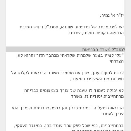
יו"ר א' נמיר;
יש לפני מכתב של פרופסור שפירא, סמנכ"ל וראש חטיבת
הרפואה בקופת-חולים, שכותב
למנכ"ל משרד הבריאות
¶
"עלי לציין בצער שלמרות שקראתי מכתבך חזור וקרוא לא
הצלחתי
לרדת לסוף דעתך, שכן אם מתחייב משרד הבריאות לקלוט על
חשבונו את האישפוז הסיעוד,
לא יכולה לעמוד לו טענה של צורך בצמצומים כבריחה
מהתחייבות יסודית זו. משרד
הבריאות פועל הן כמיניסטריון והן כספק שירותים ולפיכך הוא
צריך לעמוד
בהתחייבויות, כפי שכל ספק אחר עומד בהן. במיגזר העסקי,