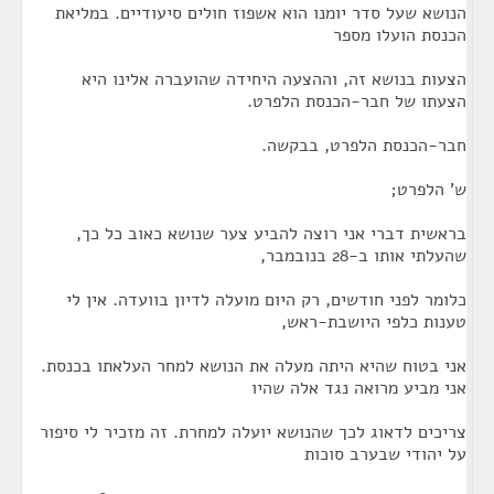
הנושא שעל סדר יומנו הוא אשפוז חולים סיעודיים. במליאת
הכנסת הועלו מספר
הצעות בנושא זה, וההצעה היחידה שהועברה אלינו היא
הצעתו של חבר-הכנסת הלפרט.
חבר-הכנסת הלפרט, בבקשה.
ש' הלפרט;
בראשית דברי אני רוצה להביע צער שנושא כאוב כל כך,
שהעלתי אותו ב-28 בנובמבר,
כלומר לפני חודשים, רק היום מועלה לדיון בוועדה. אין לי
טענות כלפי היושבת-ראש,
אני בטוח שהיא היתה מעלה את הנושא למחר העלאתו בכנסת.
אני מביע מרואה נגד אלה שהיו
צריכים לדאוג לכך שהנושא יועלה למחרת. זה מזכיר לי סיפור
על יהודי שבערב סוכות