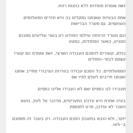
זאת אומרת מוסדות ללא כוונות רווח.
אחת הבעיות שאנחנו נתקלים בה היא תזרים התשלומים
השוטפים. גם משרד הבריאות
וגם משרד הרווחה שילמו החודש רק כשני שלישים מסכום
המגיע, כאשר המוסדות, כמעט
כולם, קשורים להסכם העבודה הארצי, זאת אומרת הם קשרו
עצמם לבתי-החולים
הממשלתיים. כל הסכם עבודה בשירות הציבורי מחייב אותנו
ואנחנו חייבים לשלם לפיו אם
תעבירו לנו כספים ואם לא העבירו אלינו כספים.
בעיה אחרת היא עדכון התעריפים, מדובר על 70%. נושא
השכר לא עודכן, פרט לתוספת
יוקר, ולא הובא בחשבון הסכם העבודה. רק בשכר זה מסתכם
ב-10%.