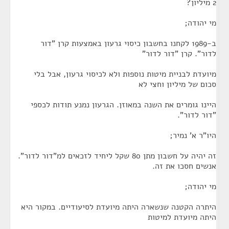
2 מיליון?
מי יהודה;
ב-1989 לקחנו בחשבון כיסוי גרעון באמצעות קרן "דור
לדור". קרן "דור לדור"
מיועדת לבניית מיטות נוספות ולא לכיסוי גרעון, אבל בלי
סכום של מיליון וחצי לא
היינו גומרים את השנה במאוזן. הגרעון נמנע תודות לכספי
"דור לדור".
היו"ר א' נמיר;
זה יהיה על חשבון מתן 80 שקל ליחיד לזכאים למ"דור לדור".
אנשים חסכו את זה.
מי יהודה;
היתרה הקטנה שנשארה היתה מיועדת לסיעודיים. במקור היא
היתה מיועדת למיטות