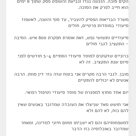
הקים סוכה. הוגשה נגדו ונביעת והשופט פסק שתוך 8 ימים
הוא חייב לפרק את הסוכה.
משרד הבריאות הפסיק להעביר, עד סוף והשנה, לאשפוז
סיעודי במוסדות פרטיים, חולים
סיעודיים ותשושי נפש, זאת אומרת חפקרת 600 איש. הסיבה
- התקציב לגבי חולים
כרוניים שזקוקים למוסד סיעודי הסתיים 5-4 חודשים לפני
סיום שנת התקציב. זה לא
מובן. לגבי הרבה מקרים אני בטוח שזה גזר דין מוות. הרבה
אנשים לא יכולים להתקיים
יום אחד מחוץ למסגרת של מוסד סיעודי וטיפול רפואי.
אני חושש מאד שניצלו את העובדה שמדובר באנשים שאין
להם כוח, לא להם ולא
למשפחותיהם והם לא ישביתו תחום חיוני למדינה, ומאחר
שמדובר באוכלוסיה כזו הדבר