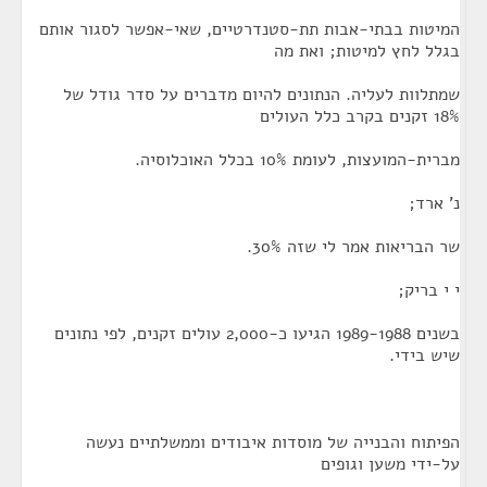
המיטות בבתי-אבות תת-סטנדרטיים, שאי-אפשר לסגור אותם
בגלל לחץ למיטות; ואת מה
שמתלוות לעליה. הנתונים להיום מדברים על סדר גודל של
18% זקנים בקרב כלל העולים
מברית-המועצות, לעומת 10% בכלל האוכלוסיה.
נ' ארד;
שר הבריאות אמר לי שזה 30%.
י י בריק;
בשנים 1989-1988 הגיעו כ-2,000 עולים זקנים, לפי נתונים
שיש בידי.
הפיתוח והבנייה של מוסדות איבודים וממשלתיים נעשה
על-ידי משען וגופים