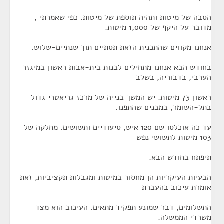
הסבה של מיטות ותהיה תוספת של מיטות. כפי שאמרתי ,
מדובר על היקף של 1,000 מיטות.
אנחנו מקווים שהתכנית הזאת תסתיים תוך שנתיים-שלוש.
בחודש הבא אנחנו מתחילים לבנות בית-אבות ראשון במיגזר
הערבי, בדבוריה, בשלב
ראשון 73 מיטות. יש המשך בנייה של מרכז גריאטרי גדול
בתל-השומר, במבנים שהתפנו.
עד כה אוכלסו שם 120 איש, סיעודיים ותשושים. מחלקה של
103 מיטות לתשושי נפש
תיפתח בחודש הבא.
הבעיות העיקריות הן מחסור במיטות ומגבלות תקציביות, זאת
אומרת עיכוב בהעברת
התשלומים, דבר שמונע תפקיד מתאים. העיכוב הוא מצד
משרדי הממשלה.