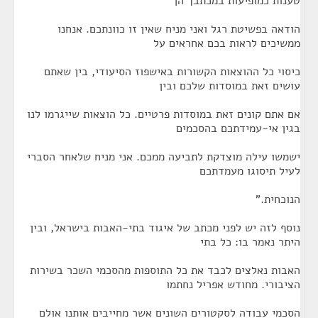
טענות כמופיעות במכתבך הן
הודאה בפשיטת רגל ואני מניח שאין זו כוונתכם. אנחנו
ממשיכים לראות בכם אחראים על
כיסוי כל ההוצאות הקשורות באישפוז הסיעודי, בין שאתם
עושים זאת במוסדות שלכם ובין
אם אתם קונים זאת במוסדות פרטיים. כל הוצאות שייגרמו לנו
בגין אי-עמידתכם בהסכמים
ישמשו עילה מוצדקת לתביעה ממכם. אני מניח שלאחר הסברי
לעיל תיסוגו מעמדתכם
הנוכחית."
נוסף לזה יש לפני מכתב של איגוד בתי-האבות בישראל, ובין
היתר נאמר בו: כל בתי
האבות נאלצים לכבד את כל התוספות מהסכמי השכר בשירות
הציבורי. מחודש אפריל נחתמו
הסכמי עבודה לסקטורים השונים אשר מחייבים אותנו אולם