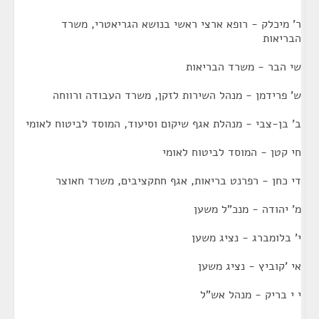
ר' מיכלק - רופא ארצי ראשי בנושא הגריאטרי, משרד
הבריאות
שי הבר - משרד הבריאות
ש' פרידמן - מנהל השירות לזקן, משרד העבודה ורווחה
ב' בן-צבי - מנהלת אגף שיקום וסיעוד, המוסד לביטוח לאומי
חי קטן - המוסד לביטוח לאומי
די כחן - רפרנט בריאות, אגף חתקציבים, משרד חאוצר
מ' יהודה - מנכ"ל משען
י' בלומברג - נציג משען
אי 'קוביץ - נציג משען
י י בריק - מנהל אש"ל