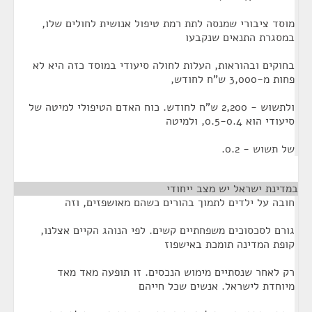
מוסד ציבורי שמנסה לתת רמת טיפול אנושית לחולים שלו,
במסגרת התנאים שנקבעו
בחוקים ובהוראות, העלות לחולה סיעודי במוסד כזה היא לא
פחות מ-3,000 ש"ח לחודש,
ולתשוש - 2,200 ש"ח לחודש. כוח האדם הטיפולי למיטה של
סיעודי הוא 0.5-0.4, ולמיטה
של תשוש - 0.2.
במדינת ישראל יש מצב ייחודי
¶
חובה על ילדים לתמוך בהורים כשהם מאושפזים, וזה
גורם לסכסוכים משפחתיים קשים. לפי הנוהג הקיים אצלנו,
קופת המדינה תומכת באישפוז
רק לאחר שנסתיים מימוש הנכסים. זו תופעה מאד מאד
מיוחדת לישראל. אנשים שכל חייהם