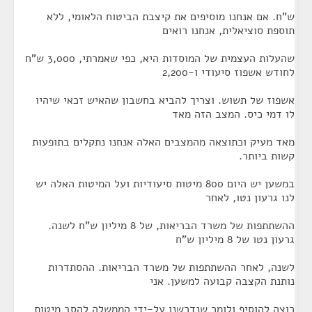
ש"ח. אם אנחנו מוסיפים את קיצבת הביטוח הלאומי, ללא
תוספת סוציאלית, אנחנו רואים
שהעלות העצמית של המוסדות היא, כפי שאמרתי, 3,000 ש"ח
לחודש אשפוז סיעודי ו-2,200
אשפוז של תשוש. וצריך להביא בחשבון שהאיש זכאי שיהיו
לו דמי כיס. המצב הזה מאד
מאד מעיק וכתוצאה מהמצבים האלה אנחנו נתקלים בתופעות
קשות ביותר.
במשען יש היום 800 מיטות סיעודיות ועל המיטות האלה יש
לנו גרעון נטו, לאחר
ההשתתפות של משרד הבריאות, של 8 מיליון ש"ח לשנה.
גרעון נטו של 8 מיליון ש"ח
לשנה, לאחר ההשתתפות של משרד הבריאות. ההסתדרות
נותנת הקצבה קבועה למשען. אני
רוצה להוסיף ולומר שנדרשנו על-ידי הממשלה להסב מיטות