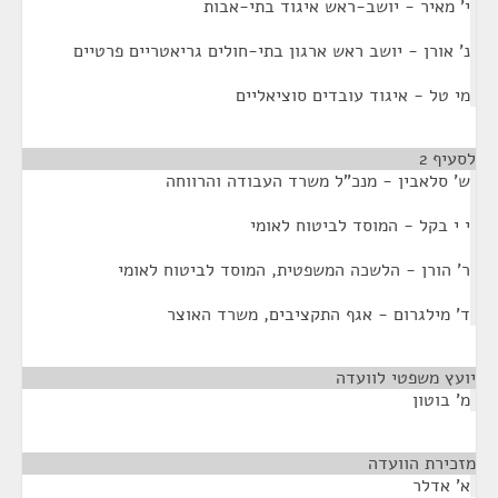
י' מאיר - יושב-ראש איגוד בתי-אבות
נ' אורן - יושב ראש ארגון בתי-חולים גריאטריים פרטיים
מי טל - איגוד עובדים סוציאליים
לסעיף 2
¶
ש' סלאבין - מנכ"ל משרד העבודה והרווחה
י י בקל - המוסד לביטוח לאומי
ר' הורן - הלשכה המשפטית, המוסד לביטוח לאומי
ד' מילגרום - אגף התקציבים, משרד האוצר
יועץ משפטי לוועדה
¶
מ' בוטון
מזכירת הוועדה
¶
א' אדלר