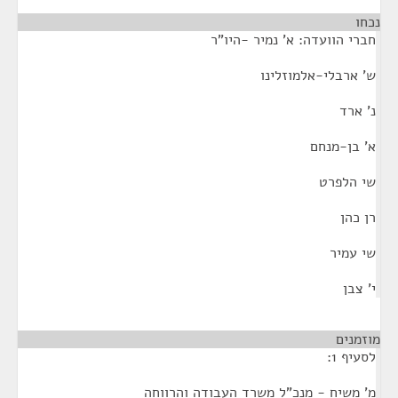
נכחו
חברי הוועדה: א' נמיר -היו"ר
ש' ארבלי-אלמוזלינו
נ' ארד
א' בן-מנחם
שי הלפרט
רן כהן
שי עמיר
י' צבן
מוזמנים
¶
לסעיף 1:
מ' משיח - מנכ"ל משרד העבודה והרווחה