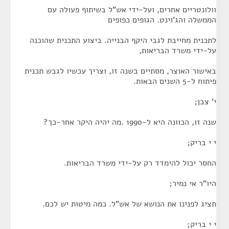
וולונטריים אחרים, ועל-ידי אש"ל בשיתוף פעולה עם
הממשלה והג'וינט. הגופים כפופים
לתכנית מחייבת לגבי היקף הבנייה. ביצוע התכנית שהוכנה
על-ידי משרד הבריאות,
באישור האוצר, מסתיים בשנה זו, וצריך עכשיו לגבש תכנית
פיתוח ל-5 השנים הבאות.
י' צבן;
שנה זו, הכוונה היא ל-1990 .מה יהיה היקר אחר-כך?
י י בריק;
החסר יכול להימדד רק על-ידי משרד הבריאות.
היו"ר אי נמיר;
תציג לפנינו את הנושא של אש"ל. כמה מיטות יש לכם.
י י בריק;