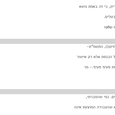
ון, כי זה באמת נושא
בטלים.
1
תיקון), התשמ"ט-
ת סעיף סעיף.- מר
ם. כפי שהסברתי,
 שהעבודה המוצעת אינה