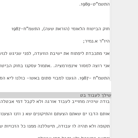
התשמ"ט-1989.
חוק הביטוח הלאומי (הוראת שעה), התשמ"ח-1987
היו"ר א.נמיר;
אני מתכבדת ליפתוח את ישיבת הוועדה, לפני שניגש לנו
אני רוצה למסור אינפורמציה. .אתמול עסקנו בחוק הביטו
התשמ"ח -1987. הגענו למבוי סתום באשו- כולנו ליא הסכמנו שלא ייתכן שאותו אדם
שילך לעבוד בט
¶
בודה שיהיה מחוייב לעבוד אורגה ולא לקבל דמי אבטלה,
אותם הדבו ים שאתם הצעתם והתיקונים שא נ וזנו הצענו
תקופה ולא תהיה לו עבודה, תישללנה ממנו כל הזכויות ש