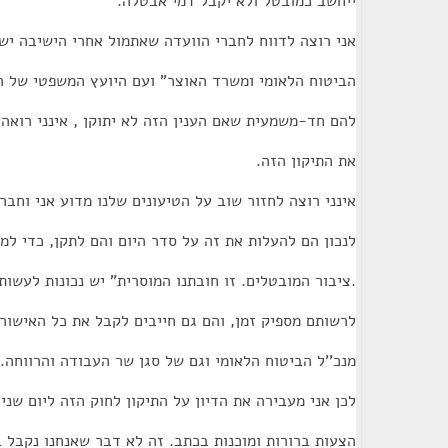
ייחשב כמובטל ולא יקבל דמי אבטלה.
אני רוצה לדווח לחברי הוועדה שאתמול אחרי הישיבה יש
הביטוח הלאומי ומשרד האוצר" ועם היועץ המשפטי של הו
להם חד-משמעית שאם הענין הזה לא יתוקן , אינני רואה
את התיקון הזה.
אינני רוצה לחזור שוב על הטיעונים שלנו מדוע אני וחבר
לנכון הם להעלות את זה על סדר היום והם לתקן, כדי למ
.ציבור המובטלים. זו חובתנו המוסרית" יש נכונות לעשו
לרשותם מספיק זמן, והם גם חייבים לקבל את כל האישורי
מנכ''ל הביטוח הלאומי וגם של סגן שר העבודה והרווחה.
לכן אני מעבירה את הדיון על התיקון לחוק הזה ליום שני.
הצעות ברורות ומוכנות בכתב. זה לא דבר שאנחנו נקבל 