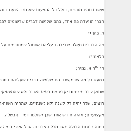
שאתם תהיו מוכנים, כולל כל ההצעות שאנחנו הצענו בוו
חברי הוועדה פה אחד, בהם שלושה דברים שרשומים לפני
ר. כהן יי
מה הדברים מאלה שדיברנו עליהם אתמול שמוסכמים על ה
הלאומי?
הי ו"ר א. נמיר;
כמעט כל מה שביקשנו. היו שלושה דברים שעליהם הסכמנ
שחוק שכר מינימום יקבע את בסיס השכר ולא שהמעסיקים
רוצים; שזה יהיה רק לשנה ולא לשנתיים; שתהיה השוואה 
מקצועיים; ויהיה חודש אחד שכן ישולמו דמי- אבטלה.
היתה נכונות הדולה מאד מכל הצדדים. אבל אינני רוצה ש