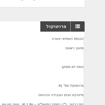
פרוטוקול
¶
הכנסת השתים-עשרה
מושב ראשון
נוסח לא מתוקן
פרוטוקול מס' 65
מישיבת ועזת העבודה והרווחה
יום רביעי, כ"ג בתמוז התשמ"ט - 26.7.89, שעה 09.00.