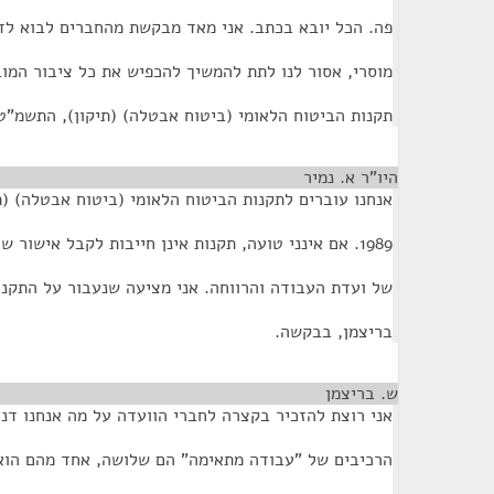
פה. הכל יובא בכתב. אני מאד מבקשת מהחברים לבוא לדי
מוסרי, אסור לנו לתת להמשיך להכפיש את כל ציבור המו
תקנות הביטוח הלאומי (ביטוח אבטלה) (תיקון), התשמ"ט-989
היו"ר א. נמיר
¶
אנחנו עוברים לתקנות הביטוח הלאומי (ביטוח אבטלה) (
1989. אם אינני טועה, תקנות אינן חייבות לקבל אישור של הכנסת אלא רק אישור
של ועדת העבודה והרווחה. אני מציעה שנעבור על התקנו
בריצמן, בבקשה.
ש. בריצמן
¶
אני רוצת להזכיר בקצרה לחברי הוועדה על מה אנחנו דני
הרכיבים של "עבודה מתאימה" הם שלושה, אחד מהם הוא