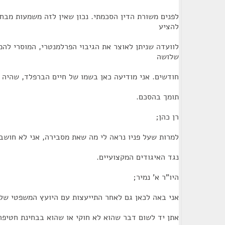
לפנים משורת הדין הסכמתי. נכון שאין לזה משמעות מבחי
להציע
לוועדה שניתן לאוצר את הגיבוי הפרלמנטרי, המוסרי לה
שלושה
חודשים. אני מודיעה כאן בשמו של חיים הברפלד, שהיה 
תומך בהסכם.
רן כהן;
למרות שעל פניו נראה לי מה שאת מסבירה, אני לא חושב 
נגד האיגודים המקצועיים.
היו"ר א' נמיר;
אני באה לכאן גם לאחר התייעצות עם היועץ המשפטי של 
אתן יד לשום דבר שהוא לא חוקי או שהוא בבחינת חטיפה