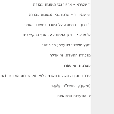
י' שפירא - ארגון נכי תאונות עבודה
אי עמידור - ארגון נכי הגאונות עבודה
י' דנון - הממונה על השכר במשרד האוצר
א' מראני - סגן הממונה על אגף התקציבים
יועץ משפטי לוועדה; מי בוטון
מזכירת הוועדה; א' אדלר
קצרנית; צי ספרן
סדר היום; 1. תשלום מקדמה לפי חוק שירות המדינה (גמלאות) (הוראת שעה)
(תיקון), התשמ"ט-1.989
2. הוועדות הרפואיות.