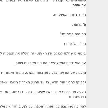
שהחלשים לא יקבלו פחות. מסתבר שלא הגיעו במהלך ש
עם אותם
האיגודים המקצועיים.
פ' גרופר;
מה היה בינתיים?
היו"ר א' נמיר;
בינתיים שילמו לכולם את ה-5%. יזה העלה את הפנסיה לחלשים מפני שלפי ההסכמים
עם האיגודים המקצועיים הם היו מקבלים פחות.
תוקפה של הוראת השעה פג בסוף מארס. מאחר ואנחנו יו
יספיקו להכין חוק חדש, כי עד הרגע האחרון חשבו שאפש
הצעה מוסכמת לא כהוראת שעה, פנו אלי בבקשה, ואני נע
הפנסיונרים
לתקופה ממושכת בלי אותה תוספת של 5%, ביחוד את אלה שהפנסיה שלהם יותר נמוכה.