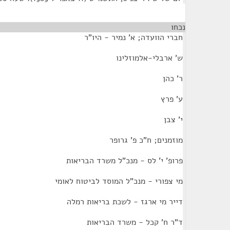
נכחו
חברי הוועדה; א' נמיר - היו"ר
ש' ארבלי-אלמוזלינו
ר' כהן
ע' פרץ
י' צבן
מוזמנים; ח"כ פ' גרופר
פרופ' י' לס - מנכ"ל משרד הבריאות
מי צפורי - מנכ"ל המוסד לביטוח לאומי
דייר מי ארגז - לשכת בריאות רמלה
ד"ר ח' קכל - משרד הבריאות