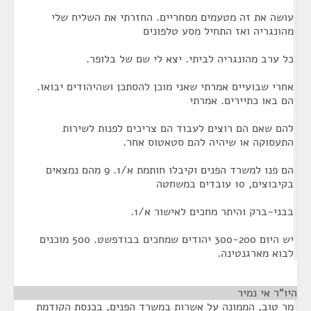
עושה את זה מטעמים מסחריים. החזרתי את השליח שלי
מהונגריה ואז התחיל מסע טלפונים
כל ערב מהונגריה לביתי. יצא לי שם של בלופר.
אחרי שבועיים אמרתי שאני מוכן להסתכן ושהיהודים יבואו.
הם באו כתיירים. אמרתי
להם שאם הם רוצים לעבוד הם צריכים לפנות לשירות
התעסוקה או שיהיה להם סטאטוס אחר.
הם פנו למשרד הפנים וקיבלו חותמת א/1. 9 מהם נמצאים
בקיבוצים, 10 עובדים במשחטה
בבני-ברק והיתר מחכים לאישור א/1.
יש היום 300-200 יהודים שמחכים בבודפשט. 500 מוכנים
לבוא מארגנטינה.
היו"ר אי נמיר
¶
מר טוב, הממונה על אשרות במשרד הפנים, בכנסת הקודמת