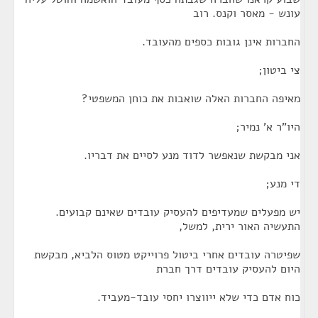
עונש - מאסר וקנס. רוב
החברות אינן גובות כספים מהעובד.
צי ביטון;
מאיפה החברות האלה שואבות את כוחן המשפטי?
היו"ר א' נמיר;
אני מבקשת שנאפשר לדוד מנע לסיים את דבריו.
די מנע;
יש מפעלים שמעדיפים להעסיק עובדים שאינם קבועים.
התעשיה האור ירית, למשל,
שפיטרה עובדים אחרי ביטול פרוייקט מטוס הלביא, מבקשת
היום להעסיק עובדים דרך חברת
כוח אדם כדי שלא ייווצרו יחסי עובד-מעביד.