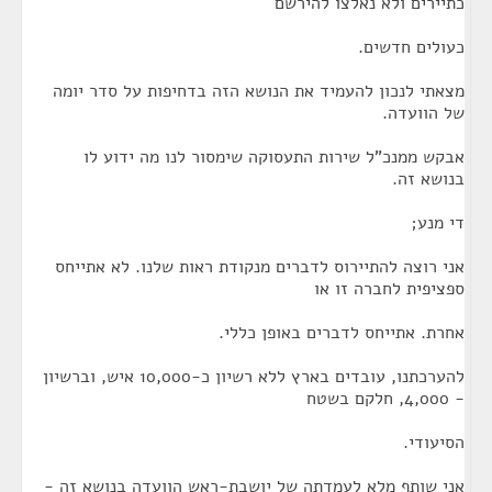
כתיירים ולא נאלצו להירשם
כעולים חדשים.
מצאתי לנכון להעמיד את הנושא הזה בדחיפות על סדר יומה
של הוועדה.
אבקש ממנכ"ל שירות התעסוקה שימסור לנו מה ידוע לו
בנושא זה.
די מנע;
אני רוצה להתיירוס לדברים מנקודת ראות שלנו. לא אתייחס
ספציפית לחברה זו או
אחרת. אתייחס לדברים באופן כללי.
להערכתנו, עובדים בארץ ללא רשיון כ-10,000 איש, וברשיון
- 4,000, חלקם בשטח
הסיעודי.
אני שותף מלא לעמדתה של יושבת-ראש הוועדה בנושא זה -