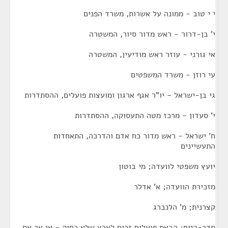
י י טוב - ממונה על אשרות, משרד הפנים
י' בן-דרור - ראש מדור סיור, המשטרה
אי גורני - עוזר ראש מודיעין, המשטרה
עי רוזן - משרד המשפטים
גי בן-ישראל - יו"ר אגף ארגון ומועצות פועלים, ההסתדרות
י' סעדון - מרכז מטה התעסוקה, ההסתדרות
ח' ישראל - ראש מדור כח אדם והדרכה, התאחדות
התעשיינים
יועץ משפטי לוועדה; מי בוטון
מזכירת הוועדה; א' אדלר
קצרנית; מ' הלנברג
סדר-היום; הבאת פועלים זרים לארץ שלא כחוק - או.אר.אס