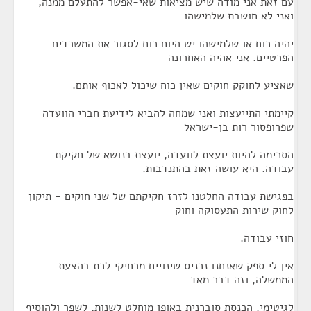
עם זאת אני מודה שיש מציאות שאי-אפשר להתעלם ממנה,
ואני לא חושבת שלמישהו
יהיה כוח או שלמישהו יש היום כוח לסגור את המשרדים
הפרטיים. אני אהיה האחרונה
שאציע לחוקק חוקים שאין כוח שיכול לאכוף אותם.
קיימתי התייעצות ואני שמחה להביא לידיעת חברי הוועדה
שפרופסור רות בן-ישראל
הסכימה להיות יועצת לוועדה, יועצת בנושא של חקיקת
עבודה. היא עושה זאת בהתנדבות.
בפגישת עבודה החלטנו לזרז חקיקתם של שני חוקים - תיקון
לחוק שירות התעסוקה וחוק
חוזי עבודה.
אין לי ספק שאנחנו נכניס שינויים מרחיקי לכת בהצעת
הממשלה, וזה דבר מאד
לגיטימי. הכנסת סוברנית באופן מוחלט לשנות, לשפר ולהוסיף