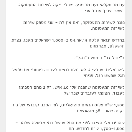
עם מר חקלאי ועם מר מנע. יש לי זיקה לשירות התעסוקה.
כשאני צריך עובד אני
פונה לשירות התעסוקה, ואם אין לה - אני מספק שירות
לשירות התעסוקה.
בחודש ינואר קלטה או.אר.אס כ-1,000 ישראלים מעכו, נצרת
ואשקלון, 140 מהם
ב"יובל גד" ו-200 ב"תגל".
לישראלים יש בעיה. לא כולם רוצים לעבוד. פתחתי את מפעל
תגל שפשט רגל. פניתי
לשירות התעסוקה שהפנה אלי 40 איש. רק 2 מהם הסכימו
לעבוד. הצעתי לעובדים שכר של
1,200 ש"ח פלוס תנאים סוציאליים, לפי הסכם קיבוצי של כור.
רק 2 נשארו. 38 מהאנשים
שהופנו אלי הציגו לפני את התלוש של דמי אבטלה שלהם -
1,700-1,600 ש"ח לחודש. הם