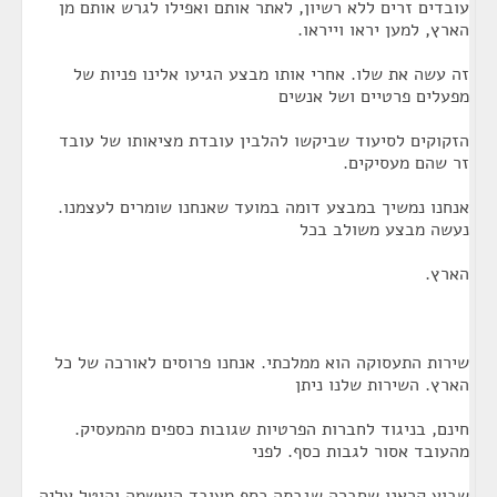
עובדים זרים ללא רשיון, לאתר אותם ואפילו לגרש אותם מן
הארץ, למען יראו וייראו.
זה עשה את שלו. אחרי אותו מבצע הגיעו אלינו פניות של
מפעלים פרטיים ושל אנשים
הזקוקים לסיעוד שביקשו להלבין עובדת מציאותו של עובד
זר שהם מעסיקים.
אנחנו נמשיך במבצע דומה במועד שאנחנו שומרים לעצמנו.
נעשה מבצע משולב בכל
הארץ.
שירות התעסוקה הוא ממלכתי. אנחנו פרוסים לאורכה של כל
הארץ. השירות שלנו ניתן
חינם, בניגוד לחברות הפרטיות שגובות כספים מהמעסיק.
מהעובד אסור לגבות כסף. לפני
שבוע קראנו שחברה שגבתה כסף מעובד הואשמה והוטל עליה