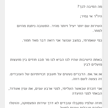
מה הסיבה לכך?
היו"ר אי נמיר;
השירות שם יותר יעיל ויותר מהיר. התשובה ניתנת מהיום
למחר.
כפי שאמרתי, במצב שנוצר אני רואה דבר מאד חמור.
באחת הישיבות שהיו לנו הביא לנו מר סבג חוזים בין מועצות
פועלים לבין
או.אר.אס. הדברים נעשים על חשבון זכויותיהם של העובדים.
זה נעשה לשם רווה.
אני זוכרת שכאשר העליתי, לפני ארבע שנים, את ענין אשדוד,
הבאתי לפני הוועדה
חוזה שלפיו נתקבלו עובדים לא דרך שירות התעסוקה, והוטלו
עליהם מגבלות שונות למשל,