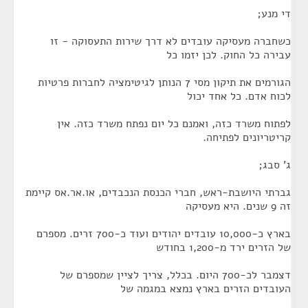
די מנע;
כשחברה מעסיקה עובדים לא דרך שירות התעסוקה - זו
עבירה כל החוק. לכן יזמו כל
הגורמים את תיקון מסי 7 הנותן לגיטימציה לחברות פרטיות
לכוח אדם. כל אחד יכול
לפתוח משרד כזה, ואמנם כל יום נפתח משרד כזה. אין
קריטריונים לפתיחה.
ג' סבג;
גברתי היושבת-ראש, חברי הכנסת הנכבדים, או.אר.אס קיימת
זה 9 שנים. היא מעסיקה
בארץ כ-10,000 עובדים יהודים ועוד כ-700 זרים. מספרם
של הזרים ירד מ-1,200 בחודש
דצמבר לכ-700 היום. בכלל, צריך לציין שמספרם של
העובדים הזרים בארץ נמצא במגמה של