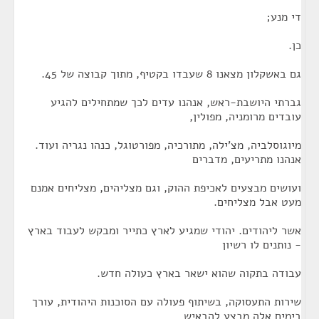
די מנע;
כן.
גם באשקלון מצאנו 8 שעבדו בקטיף, מתוך קבוצה של 45.
גברתי היושבת-ראש, אנהנו עדים לכך שמתחילים להגיע
עובדים מרומניה, מפולין,
מיוגוסלביה, מצ'ילה, מתורכיה, מפורטוגל, כנהו נגריה ועוד.
אנהנו מתריעים, מדברים
ועושים מבצעים לאכיפת ההוק, וגם מצליהים, מצליחים אמנם
מעט אבל מצליחים.
אשר ליהודים. יהודי שמגיע לארץ כתייר ומבקש לעבוד בארץ
- נותנים לו רשיון
עבודה בתקוה שהוא ישאר בארץ כעולה חדש.
שירות התעסוקה, בשיתוף פעולה עם הסוכנות היהודית, עורך
בימים אלה מבצע להבאיש