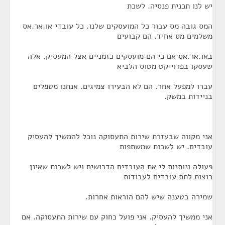
יש לנו תכנית פנסיה. לשכת
המס גובה מס עבור כל המועסקים שלנו. כל עובדי או.אר.אס
משלמים מס אחיד. הם קבועים
באו.אר.אס אם כי הם מועסקים כזמניים אצל המעסיק. אלה
שעסקו בפרוייקט מטוס הלביא
עברו למפעל אחר. הם לא הבעירו צמיגים. אנחנו מטפלים
בניידות במשק.
אני מקווה שבעזרת שירות התעסוקה נוכל להמשיך להעסיק
עובדים. יש לשכות שמשתפות
פעולה ונותנות לי את העובדים הדרושים ויש לשכות שאינן
רוצות לתת עובדים לעבודות
שמירה בטענה שיש להם הוראות אחרות.
אני ממשיך להעסיק. אני פועל כחוק עם שירות התעסוקה. אם