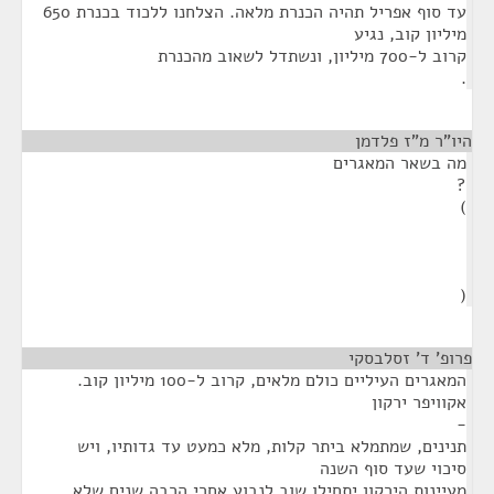
עד סוף אפריל תהיה הכנרת מלאה. הצלחנו ללכוד בכנרת 650
מיליון קוב, נגיע
קרוב ל-700 מיליון, ונשתדל לשאוב מהכנרת
.
היו"ר מ"ז פלדמן
¶
מה בשאר המאגרים
?
)
(
פרופ' ד' זסלבסקי
¶
המאגרים העיליים כולם מלאים, קרוב ל-100 מיליון קוב.
אקוויפר ירקון
-
תנינים, שמתמלא ביתר קלות, מלא כמעט עד גדותיו, ויש
סיכוי שעד סוף השנה
מעיינות הירקון יתחילו שוב לנבוע אחרי הרבה שנים שלא