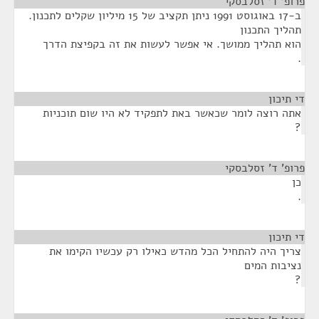
פרופ' ד' זסלבסקי
¶
ב-17 באוגוסט 1991 ניתן תקציב של 15 מיליון שקלים לתכנון.
תהליך התכנון
הוא תהליך ממושך. אי אפשר לעשות את זה בקפיצת הדרך
.
די תיכון
¶
אתה רוצה לומר שכאשר באת לתפקיד לא היו שום תוכניות
?
פרופ' ד' זסלבסקי
¶
כן
.
די תיכון
¶
צריך היה להתחיל הכל מהדש כאילו רק עכשיו הקימו את
נציבות המים
?