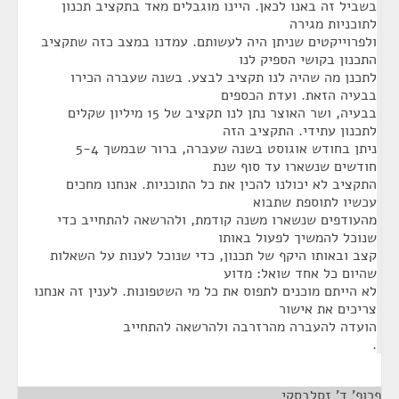
בשביל זה באנו לכאן. היינו מוגבלים מאד בתקציב תכנון
לתוכניות מגירה
ולפרוייקטים שניתן היה לעשותם. עמדנו במצב כזה שתקציב
התכנון בקושי הספיק לנו
לתכנן מה שהיה לנו תקציב לבצע. בשנה שעברה הכירו
בבעיה הזאת. ועדת הכספים
בבעיה, ושר האוצר נתן לנו תקציב של 15 מיליון שקלים
לתכנון עתידי. התקציב הזה
ניתן בחודש אוגוסט בשנה שעברה, ברור שבמשך 5-4
חודשים שנשארו עד סוף שנת
התקציב לא יכולנו להכין את כל התוכניות. אנחנו מחכים
עכשיו לתוספת שתבוא
מהעודפים שנשארו משנה קודמת, ולהרשאה להתחייב כדי
שנוכל להמשיך לפעול באותו
קצב ובאותו היקף של תכנון, כדי שנוכל לענות על השאלות
שהיום כל אחד שואל: מדוע
לא הייתם מוכנים לתפוס את כל מי השטפונות. לענין זה אנחנו
צריכים את אישור
הועדה להעברה מהרזרבה ולהרשאה להתחייב
.
פרופ' ד' זסלבסקי
¶