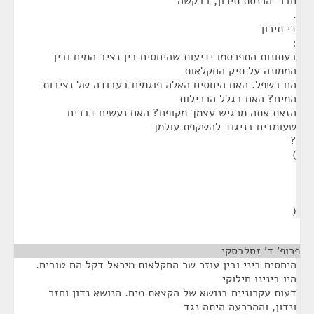
חבר-הכנסת תיכון, בבקשה
.
די תיכון
;
בעתונות התפרסמו ידיעות שהיחסים בין נציב המים ובין
הממונה על תיק החקלאות
הם בשפל. האם היחסים האלה פוגמים בעבודה של נציבות
המים? האם בגלל הרכילות
הזאת אתה מרגיש עצמך מקופח? האם נעשים דברים
שעומדים בניגוד להשקפת עולמך
?
)
(
פרופ' ד' זסלבסקי
¶
היחסים ביני ובין עוזר שר החקלאות מיכאל דקל הם טובים.
היו בינינו חילוקי
דעות עקרוניים בנושא של הקצאת מים. הנושא נדון וחזר
ונדון, וההכרעה היתה נגד