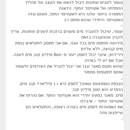
נשמר לשנים שחונות ויכול להאט את הקצב של תהליך
ההמלחה של אקוויפר החוף. הדאגה
החמורה ביותר שלנו היא לאקוויפר החוף, משום שזה
האקוויפר היחידי שהוא מחסן רב
-
שנתי, שיכול להעביר מים משנים ברוכות לשנים שחונות. צריך
להבין שההעברה כזאת
פירושה תוספת מים בכל שנה. אם אני מספק לחקלאים כמות
מים קבועה, ללא עליות
וירידות, אינני יכול לספק יותר מ-800 מיליון קוב מים לשנה.
אבל אם יש לי באיזה
שהוא מקום מאגר שבו אני יכול להכיל את העודפים ולשמור
אותם לתקופות מחסור
,
הכמות הממוצעת שאוכל לספק היא 1.1 מיליארד קוב מים.
ההפרש הוא 300 מיליון קוב
מים. מאגר כמעט יחידי הוא אקוויפר החוף. אם נהרוס את
אקוויפר החוף - איבדנו
את האפשרות לספק מים בצורה רצופה, והחקלאים הם
שייפגעו מזה
.