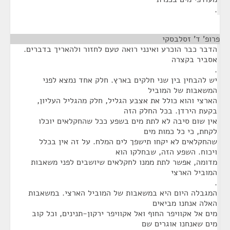
.
פרופ' ד' זסלבסקי
¶
הדבר כבר הוכרע ואינני רואה טעם לחזור ולהאריך בדברים.
אסביר בקצרה
.
יש להבחין בין שני חלקים בארץ. חלק אחד נמצא לפני
המשאבות של המוביל
הארצי והוא כולל את אצבע הגליל, חלק מהגליל העליון,
בקעת הירדן. בכל החלק הזה
אין שום סיבה לא לתת מים בשפע ככל שהחקלאים יוכלו
לקחת, כי כל כמות מים
שהחקלאים לא יקחו תישפך לים המלח. על זה אין בכלל
ויכוח. השפע הזה, שבחלקו הוא
מדומה, אפשר לתת ממנו לחקלאים שיושבים לפני משאבות
המוביל הארצי
.
המגבלה היום היא במשאבות של המוביל הארצי. במשאבות
האלה אנחנו מביאים
מים אל אקוויפר החוף ואל אקוויפר ירקון-תנינים, וכל קוב
מים שאנחנו אוגרים שם