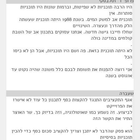
פרופ' ד' זסלבסקי
¶
היו הרבה תוכניות לא שפיטות, וברמות שונות היו תוכניות
סותרות. אין
תוכנית אב למשק המים. בשנת 1988 היתה תוכנית שעשתה
הלק מהדרך ונעצרה. השינויים
שחלו חייבו גישה חדשה. אנחנו עסוקים בתכנון אב של השבת
קולחים במדינה כולה
.
לא היתה תוכנית כזאת. פה ושם היו תוכניות, אבל הן לא כיסו
הכל
.
אני רוצה להפנות את תשומת לבכם כלל משונה שהיה נקוט עד
אוגוסט בשנה
שעברה
¶
אגף התקציבים התנגד להקצות כסף לתכנון כל עוד לא אישרו
את הפרוייקט
לביצוע. זה נשמע כמו טאוטולוגיה, וזה בדיוק כך. שר האוצר
התיר את הקשר הזה
,
הוא פסק שהדבר לא יתכן וצריך להקציב סכום כסף כדי להכין
תוכניות בסיסיות