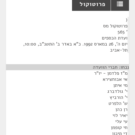
פרוטוקול
¶
(
פרוטוקול מס
' 565
ועדת הכספים
יום ה', 26 במארס 1992. כ"א באדר ב' התשנ"ב, 10:00,
תל-אביב
נכחו: חברי הוועדה
מ"ז פלדמן - יו"ר
אי אבוחצירא
מי איתן
י' גולדברג
י' הורביץ
ש' הלפרט
רן כהן
יאיר לוי
עי עלי
חי קופמן
די תיכון