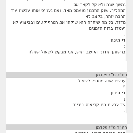
נמשך שנה ולא קל לקצר את
התהליך. שוק התכנון מועמס מאד, ואם נעמיס אותו עכשיו עוד
הרבה יותר, בקצב לא
מדוד, כל מה שיקרה הוא שיקחו את הפרוייקטים ובביצוע לא
יעמדו בלוח הזמנים
.
די תיכון
;
ברשותך אדוני היושב ראש, אני מבקש לשאול שאלה
.
היו"ר מ"ז פלדמן
¶
עכשיו אתה מתחיל לשאול
?
די תיכון
;
עד עכשיו היו קריאות ביניים
.
היו"ר מ"ז פלדמן
¶