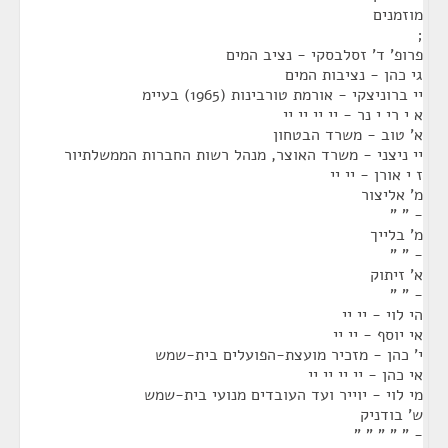
מוזמנים
;
פרופ' ד' זסלבסקי - נציב המים
גי כהן - נציבות המים
יי ברוניצקי - אורמת טורבינות (1965) בעיימ
א י רי י נר - יי יי יי יי
א' טוב - משרד הבטחון
יי ניצני - משרד האוצר, מנהל רשות החברות הממשלתיור
ז י אורן - יי יי
מ' אליצור
- " "
מ' בלייך
- " "
א' זיתוק
- " "
הי לוי - יי יי
אי יוסף - יי יי
י' כהן - מזכיר מועצת-הפועלים בית-שמש
אי כהן - יי יי יי יי
מי לוי - יוייר ועד העובדים מנועי בית-שמש
ש' בודניק
- " " " " "