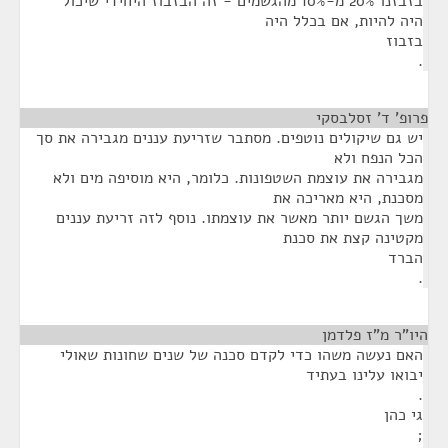
בזבזנו 20% מ-10% מהגשמים - זה הבזבוז היחידי שיכול
היה להיות, אם בכלל היה
בזבוז
.
פרופ' ד' זסלבסקי
¶
יש גם שיקולים נוטפים. מסתבר שזריעת עננים מגבירה את סך
הכל הנפח ולא
מגבירה את עוצמת השטפונות. כלומר, היא מוסיפה מים ולא
מסכנת, היא מאריכה את
משך הגשם יותר מאשר את עוצמתו. נוסף לזה זריעת עננים
מקטינה קצת את סכנת
הברד
.
היו"ר מ"ז פלדמן
¶
האם נעשה משהו כדי לקדם סכנה של שנים שחונות שאולי
יבואו עלינו בעתיד
.
גי כהן
;