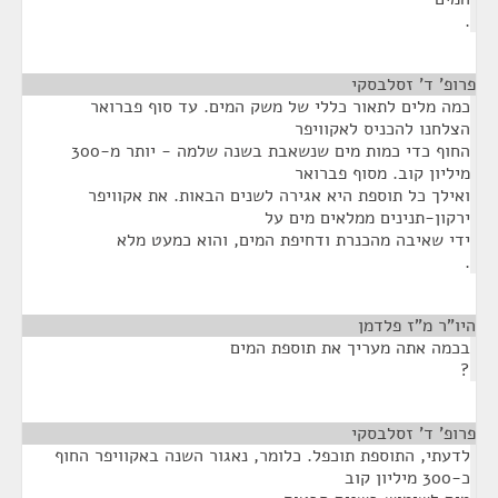
.
פרופ' ד' זסלבסקי
¶
כמה מלים לתאור כללי של משק המים. עד סוף פברואר
הצלחנו להכניס לאקוויפר
החוף כדי כמות מים שנשאבת בשנה שלמה - יותר מ-300
מיליון קוב. מסוף פברואר
ואילך כל תוספת היא אגירה לשנים הבאות. את אקוויפר
ירקון-תנינים ממלאים מים על
ידי שאיבה מהכנרת ודחיפת המים, והוא כמעט מלא
.
היו"ר מ"ז פלדמן
¶
בכמה אתה מעריך את תוספת המים
?
פרופ' ד' זסלבסקי
¶
לדעתי, התוספת תוכפל. כלומר, נאגור השנה באקוויפר החוף
כ-300 מיליון קוב