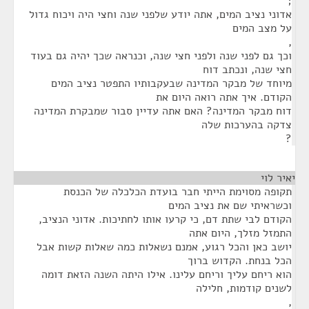
;
אדוני נציב המים, אתה יודע שלפני שנה וחצי היה ויכוח גדול
על מצב המים
,
וכך גם לפני שנה ולפני חצי שנה, וכנראה שכך יהיה גם בעוד
חצי שנה, ונכתב דוח
מיוחד של מבקר המדינה שבעקבותיו התפטר נציב המים
הקודם. איך אתה רואה היום את
דוח מבקר המדינה? האם אתה עדיין סבור שמבקרת המדינה
צדקה בהערכות שלה
?
יאיר לוי
¶
תקופה מסוימת הייתי חבר בועדת הכלכלה של הכנסת
וכשראיתי שם את נציב המים
הקודם לבי שתת דם, כי קרעו אותו לחתיכות. אדוני הנציב,
התמזל מזלך, היום אתה
יושב כאן והכל רגוע, אמנם נשאלות כמה שאלות קשות אבל
הכל בנחת. הקדוש ברוך
הוא ריחם עליך וריחם עלינו. אילו היתה השנה הזאת דומה
לשנים קודמות, חלילה
,