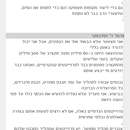
,
גם כדי ליצור מקומות תעסוקה וגם כדי לתפוס את המים,
שלצערי הרב כבר לא נתפוס
.
פרופ' ד' זסלבסקי
¶
אני מצטער שלא הבאתי אתי את הנתונים, אבל אני יכול
להגיד באופן כללי
שההוצאה היתה כ-60 מיליון מתוך תקציב של 300 מיליון
שקלים. כשני שלישים
מהתקציב מסומנים כבר לפרוייקטים קונקרטיים, ואנחנו כבר
יודעים מי יבצע אותם
.
נכנסים עכשיו לתהליך של גמר תכנון מפורט, הכנת מיכרזים,
כל הפרוצדורה הכרוכה
בביצוע. אני מעריך שלא נצליח להוציא את הכסף כולו עד סוף
השנה הזאת
.
פרוייקטים הנדסיים כאלה, אם לא רוצים לעשות אותם בצורה
מאולתרת ובלתי אחראית
,
עוברים תהליך ממושך. יש פרוייקטים שתהליך התכנון שלהם