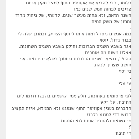
כלומר, כדי להביא את אקוויפר החוף למצב תקין אנחנו
צריכים לפחות חמש שנים כמו
השנה הזאת, ולא פחות מעשר שנים, לדעתי, של ניהול מדוד
ומתון של משק המים
.
כמה אנשים ניסו לדמות אותו ליוסף הצדיק, וכמובן שזה לי
כבוד גדול. יוסף
אגר בשבע השנים הברוכות וחילק בשבע השנים השחונות.
אצלנו משום מה אומרים
ההיפך, נוציא בשנים הברוכות ונחסוך כשלא יהיו מים. אני
חושב שצריך לנהוג
כי וסף
.
עי עלי
;
לפי פרסומים בעתונות, חלק ממי הגשמים בוזבזו וזרמו לים
התיכון. על רקע
הדברים בענין אקוויפר החוף שנפגע ולא התמלא, איזה תקציב
דרוש כדי למנוע בזבוז
מי גשמים ולהחזיר אותם למי התהום
?
די תיכון