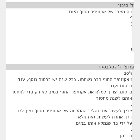
ד' תיכון
¶
מה מצבו של אקוויפר החוף היום
?
)
(
פרופ' ד' זסלבסקי
¶
20%
מאקוויפר החוף כבר נשחתו. בכל שנה יש כרסום נוסף, עוד
כרסום ועוד
כרסום. צריך למלא את אקוויפר החוף במים לא רק כדי לאחסן
אותם לשנת מחסור
.
צריך לעצור את תהליך ההמלחה של אקוויפר החוף ואין לנו
דרך אחרת לעשות זאת אלא
על ידי כך שנמלא אותו במים
.
רו כהן