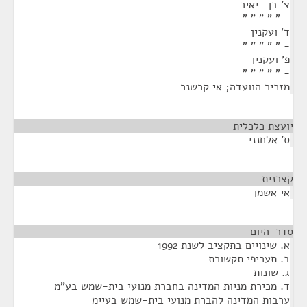
צ' בן- יאיר
- " " " " "
ד' ועקנין
- " " " " "
פ' ועקנין
- " " " " "
מזכיר הוועדה; אי קרשנר
יועצת כלכלית
¶
ס' אלחנני
קצרנית
¶
אי אשמן
סדר-היום
¶
א. שינויים בתקציב לשנת 1992
ב. תעריפי תקשורת
ג. שונות
ד. מכירת מניות המדינה בחברת מנועי בית-שמש בע"מ
ערבות המדינה להברת מנועי בית-שמש בעיימ