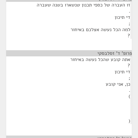
זו העברה של כספי תכנון שנשארו בשנה שעברה
.
די תיכון
;
למה הכל נעשה אצלכם באיחור
?
פרופ' ד' זסלבסקי
¶
אתה קובע שהכל נעשה באיחור
?
די תיכון
;
כן, אני קובע
.
)
(