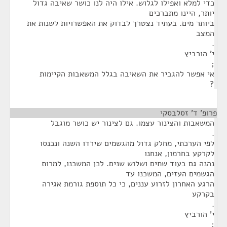
כדי למלא ואפילו לגלוש. אילו היה לנו כושר שאיבה גדול
יותר, היינו מתברכים
ביותר מים. בעתיד נצטרך לבדוק את האפשרויות לשנות את
המצב
.
י' הורביץ
;
אי אפשר להגביר את השאיבה בגלל המשאבות הקיימות
?
פרופ' ד' זסלבסקי
¶
המשאבות והצינור עצמו. גם לצינור יש כושר מוגבל
.
לפי הערכתי, מחלק גדול מהגשמים שירדו השנה ונכנסו
לקרקע בחרמון, אנחנו
נהנה גם בעוד שתים ושלוש שנים. לכן המשכנו, למרות
הגשמים העזים, המשכנו עד
הרגע האחרון לזרוע עננים, כי כל תוספת גורמת אגירה
בקרקע
.
י' הורביץ
;