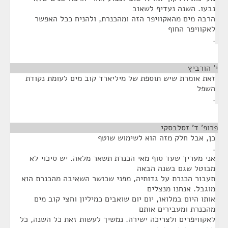
נבעו. השנה נעדיף לשאוב
הרבה מים מהאקוויפר הזה ומהכנרת, ולהניח ככל האפשר
לאקוויפר החוף
.
י' הורביץ
¶
זאת אומרת שיש תוספת של מיליארד קוב מים לעומת נקודת
השפל
.
פרופ' ד' זסלבסקי
¶
כן, אבל חלק מזה הוא לשימוש שוטף
.
אני מעריך שעד סוף מאי הכנרת תשאר מלאה. יש סיכוי לא
מבוטל שגם בשנה הבאה
תעבור הכנרת על גדותיה, מפני שכושר השאיבה מהכנרת הוא
מוגבל. אנחנו מנצלים
אותו היום במלואו, יום יום שואבים כמיליון וחצי קוב מים
מהכנרת ומעבירים אותם
לאקוויפרים ולצריכה ישירה. נמשיך לעשות זאת כל השנה, כל