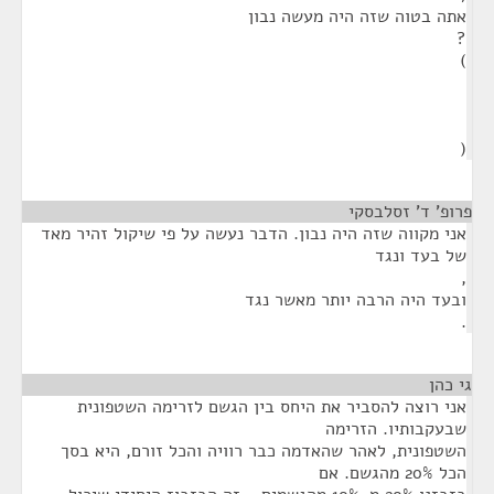
אתה בטוה שזה היה מעשה נבון
?
)
(
פרופ' ד' זסלבסקי
¶
אני מקווה שזה היה נבון. הדבר נעשה על פי שיקול זהיר מאד
של בעד ונגד
,
ובעד היה הרבה יותר מאשר נגד
.
גי כהן
¶
אני רוצה להסביר את היחס בין הגשם לזרימה השטפונית
שבעקבותיו. הזרימה
השטפונית, לאהר שהאדמה כבר רוויה והכל זורם, היא בסך
הכל 20% מהגשם. אם