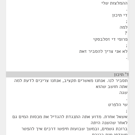
ההמלצות שלי
.
די תיכון
;
למה
?
פרופי די זסלבסקי
;
לא אני צריך להסביר זאת
.
ד' תיכון
¶
תסביר לנו. אנחנו מאשרים תקציב, אנחנו צריכים לדעת למה
אתה חושב שהוא
שגה
.
שי הלפרט
;
אשאל אחרת. מדוע אתה התנגדת להגדיל את מכסות המים גם
לאחר שהשנה היתה
ברוכת גשמים, ובמשך שבועות חיפשו דרכים איך להפטר
מעודפי מים בכנרת