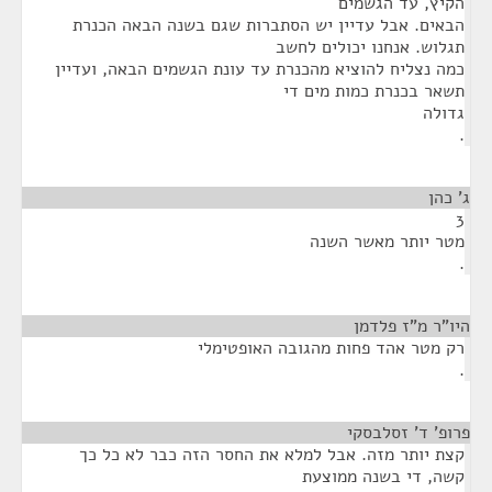
הקיץ, עד הגשמים
הבאים. אבל עדיין יש הסתברות שגם בשנה הבאה הכנרת
תגלוש. אנחנו יכולים לחשב
כמה נצליח להוציא מהכנרת עד עונת הגשמים הבאה, ועדיין
תשאר בכנרת כמות מים די
גדולה
.
ג' כהן
¶
3
מטר יותר מאשר השנה
.
היו"ר מ"ז פלדמן
¶
רק מטר אהד פחות מהגובה האופטימלי
.
פרופ' ד' זסלבסקי
¶
קצת יותר מזה. אבל למלא את החסר הזה כבר לא כל כך
קשה, די בשנה ממוצעת