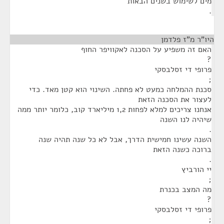
מים לשימוש בשנים הבאות
.
היו"ר מ"ז פלדמן
¶
האם זה משפיע על הסכנה לאקוויפר החוף
?
פרופי די זסלבסקי
;
סכנת ההמלחה כמעט לא פחתה. השינוי הוא קטן מאד. כדי
לעצור את הסכנה הזאת
אנחנו צריכים למלא לפחות 1,2 מיליארד קוב, כלומר יותר ממה
שיהיה לנו השנה
.
השנה עשינו חמישית הדרך, אבל לא כל שנה תהיה שנה
ברוכה כשנה הזאת
.
יי הורביץ
;
מה המצב בכנרת
?
פרופי די זסלבסקי
;