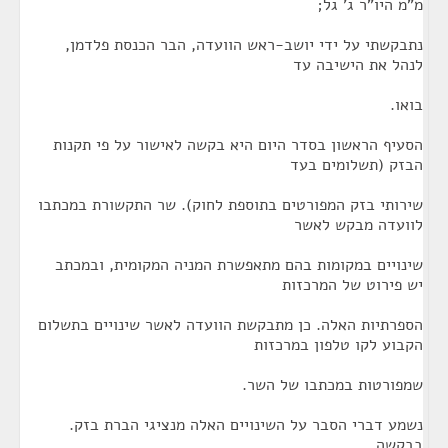
מ"מ היו"ר ג' גל;
נתבקשתי על ידי יושב-ראש הוועדה, הבר הכנסת פלדמן,
לנהל את הישיבה עד
בואו.
הסעיף הראשון בסדר היום היא בקשה לאישור על פי תקנות
הבזק (תשלומים בעד
שירותי בזק המפורטים בתוספת לחוק). שר התקשורת במכתבו
לוועדה מבקש לאשר
שינויים במקומות בהם מתאפשרת המניה המקומית, ובמכתב
יש פירוט של המרכזות
הספרתיות האלה. כן מתבקשת הוועדה לאשר שינויים בתשלום
הקבוע לקו טלפון במרכזות
שמפורטות במכתבו של השר.
נשמע דברי הסבר על השינויים האלה מנציגי הברת בזק.
בבקשה.