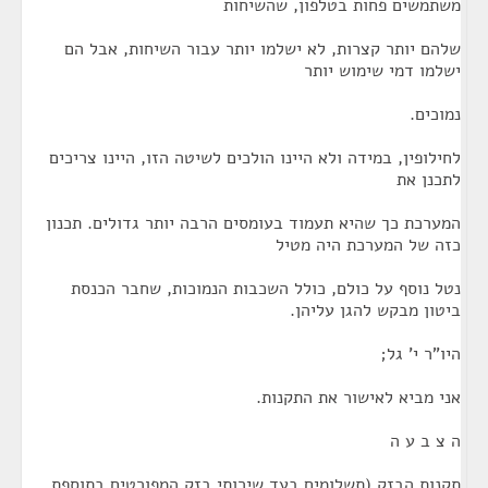
משתמשים פחות בטלפון, שהשיחות
שלהם יותר קצרות, לא ישלמו יותר עבור השיחות, אבל הם
ישלמו דמי שימוש יותר
נמוכים.
לחילופין, במידה ולא היינו הולכים לשיטה הזו, היינו צריכים
לתכנן את
המערכת כך שהיא תעמוד בעומסים הרבה יותר גדולים. תכנון
כזה של המערכת היה מטיל
נטל נוסף על כולם, כולל השכבות הנמוכות, שחבר הכנסת
ביטון מבקש להגן עליהן.
היו"ר י' גל;
אני מביא לאישור את התקנות.
ה צ ב ע ה
תקנות הבזק (תשלומים בעד שירותי בזק המפורטים בתוספת