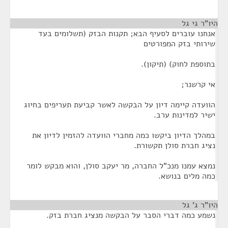
היו"ר גי גל
¶
אנחנו עוברים לסעיף הבא; תקנות הבזק (תשלומים בעד
שירותי בזק המפורטים
בתוספת לחוק) (תיקון).
אי קרשנר;
הוועדה קיימה דיון על הבקשה לאשר קביעת תעריפים בחיוג
ישיר למדינות ערב.
במהלך הדיון ביקשו כמה מחברי הוועדה להזמין לדיון את
נציג חברת סולן תקשורת.
נמצא עמנו מנכ"ל החברה, מר יעקב סולן, והוא מבקש לומר
כמה מלים בנושא.
היו"ר ג' גל
¶
נשמע כמה דברי הסבר על הבקשה מנציג חברת בזק.