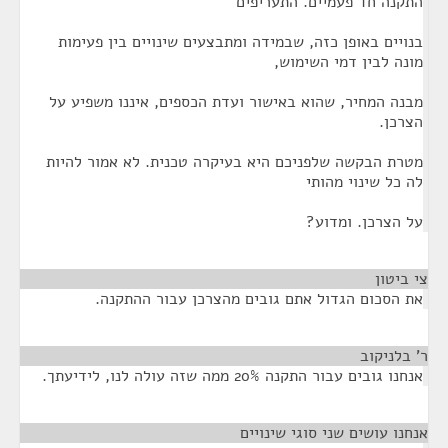
התקנה חד פעמיים. התעריפים
בנויים באופן כזה, שבמידה ומתבצעים שינויים בין פעימות
מונה לבין דמי השימוש,
מבנה המחיר, שהוא באישור ועדת הכספים, איננו משפיע על
הצרכן.
מטרת הבקשה שלפניכם היא בעיקרה טכנית. לא אמור להיות
לה כל שינוי מהותי
על הצרכן. ומדוע?
צי ביטון
¶
את הסכום הגדול אתם גובים מהצרכן עבור ההתקנה.
ר' בלניקוב
¶
אנחנו גובים עבור התקנה 20% ממה שזה עולה לנו, לידיעתך.
אנחנו עושים שני סוגי שינויים
¶