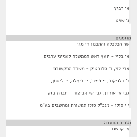
אי רביץ
ג' שפט
מוזמנים
¶
שר הכלכלה והתכנון די מגן
אי בליי - יועץ ראש הממשלה לענייני ערבים
אבי לוי, ר' סלובטיק - משרד התקשורת
ר' בלניקוב, יי פישר, יי ביאלה, יי ליטמן,
גבי אי אורדן, גבי שי אביצור - חברת בזק
י י סולן - מנכ"ל סולן תקשורת ומחשבים בע"מ
מזכיר הוועדה
¶
אי קרשנר