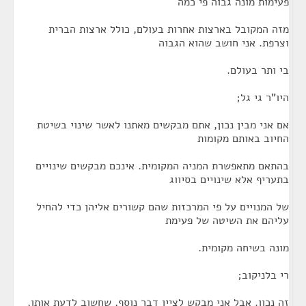
פעימות מונה גבוה פי כמה
מזה המקובל בארצות אחרות בעולם, כולל ארצות הברית
וצרפת. אני חושב שהוא הגבוה
בי ותר בעולם.
היו"ר גי גל;
אם אני מבין נכון, אתם מבקשים מאתנו לאשר שינוי בשיטת
החיוב באותם מקומות
בהתאם מתאפשרת המניה המקומית. אינכם מבקשים שינויים
בתעריף אלא שינויים בסיווג
של המנויים על פי המרכזות שהם קשורים אליהן כדי להחיל
עליהם את השיטה של פעימת
מונה בשיחה מקומית.
רי בלניקוב;
זה נכון. אבל אני מבקש לציין דבר נוסף, שחשוב לדעת אותו,