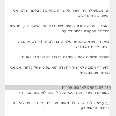
אני מבקש להעיר הערה הקשורה בעקיפין לבקשה שלנו. אני
הושב שבימים אלה,
כאשר בוועדה אחרת שמעתי שמדברים על השטפונות, ומחצית
המדינה מתקשה להתמודד עם
בעיות התשתית, מגיעה מלה טובה לבזק. (א' רביץ: נכון.
רציתי לציין זאת.) יש
מערכת תשתית אהת שעומדת בכבוד בפגעי מזג האוויר.
התעריף המובא לאישור הוועדה הוא 6.64 שקל לדקה. אם אני
משווה את התעריף
הזה לתעריפים לארצות אהרות
¶
למצרים התעריף הוא 5.91 שקל לדקה; לארצות הברית -
5.35 שקל לדקה. יש לנו מאות תעריפים, אינני רוצה להיכנס
לכולם. הבאתי רק