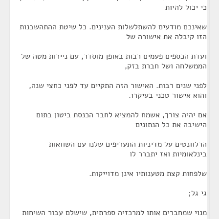
כי יכול להיות
שאינכם מודעים להשתלשלות הענינים. כל שיטת ההתהשבנות
הזו קיבלה את אישורה של
ועדת הכספים פעמים רבות באופן מוסדר, עם ניירות מטה של
הממשלחה ושל חברת בזק,
לפני שנים רבות. האישור הזה התקיים עד לפני כחצי שנה,
והוא אישור טכני בעיקרו.
אם יהיה צורך, אשמח להמציא לחבר הכנסת ביטון בתום
הישיבה את כל הנתונים
הרלוונטים על מדיניות התעריפים שלנו עם השוואות
בינלאומיות ואז יתברר לו
שלפחות קצת מטענותיו אינן מדוייקות.
גי גל;
מנוי שמחברים אותו למרכזיה ספרתית, שישלם עבור השיחות