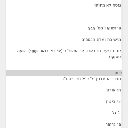
נוסח לא מתוקן
פרוטוקול מס' 545
מישיבת ועדת הכספים
יום רביעי, חי באדר אי התשנ"ב (12 בפברואר 1992). שעה
00;09
נכחו
חברי הוועדה; מ"ז פלדמן -היו"ר
חי אורון
צי ביטון
ג' גל
פי גרופר