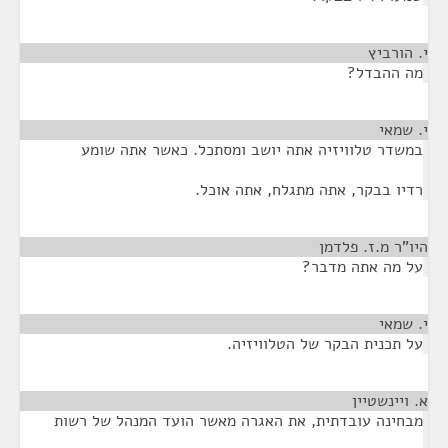
י. הורביץ
¶
מה ההבדל?
י. שמאי
¶
במשדר טלוויזיה אתה יושב ומסתכל. כאשר אתה שומע
רדיו בבקר, אתה מתגלח, אתה אוכל.
היו"ר מ.ז. פלדמן
¶
על מה אתה מדבר?
י. שמאי
¶
על תכנית הבקר של הטלוויזיה.
א. ויינשטיין
¶
מבחינה עובדתית, את האגרה מאשר הועד המנהל של רשות