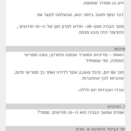
ויש גג מסודר ומטופח.
דבר נוסף חשוב ביותר הוא, שהצלחנו לקצר את
משך הבניה מ26-30- חודש לפרק זמן של 10-11 חודשים ,
והקיצור הזה נובע מכמה
סיבות
¶
האחת - מדיניות המשרד שנתנה תימרוץ; נתנה תמריצי
התחלה, ומי שמתחיל
תוך 60 יום, קיבל 2,000 שקל לדירה ואחר כך תמריצי סיום,
שהביאו לכך שהחברות
עבדו ועובדות יום ולילה.
י. הורביץ
¶
אמרת שמשך הבניה הוא 10-11 חודשים. ממתי?
שר הבינוי והשיכון א. שרון
¶