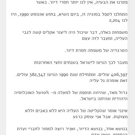
פתרנו את הבעיה, אין לנו יותר חסרי דיור. כאשר
התחלנו לטפל בסוגיה זו, ביום השיא, בחוש אוגוסט 1990, היו
לנו 2,204
משפחות כאלה, דבר שיכול היה ליצור אקלים קשה לגבי
העליה, ומעבר לזה עצם
הטרגדיה של משפחה חסרת דיור.
מעבר לכך הגיעו לישראל בשנתים וחצי האחרונות
406,397 עולים. ומתחילת שנת 1990 הגיעו 382,347 עולים.
זאת אומרת גל עליה
גדול מאד, שהיווה תוספת של למעלה מ- 10%של האוכלוסיה
היהודית שהיתה בישראל.
אינני אומר שהקליטה של העליה היא ללא כאבים וללא
מצוקות. אבל אני עוסק כרגע
בנושא אחד, בנושא הדיור, ואניר רוצה למסור לחברי ועדת
הכספים, שאין אדם