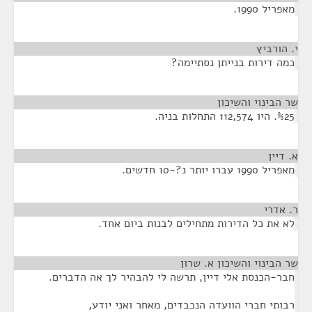
מאפריל 1990.
י. הורביץ
¶
כמה דירות בנייתן נסתיימה?
שר הבינוי והשיכון
¶
%25. היו 112,574 התחלות בניה.
א. דיין
¶
מאפריל 1990 עברו יותר נ?-10 חדשים.
ר. אדרי
¶
לא את כל הדירות מתחילים לבנות ביום אחד.
שר הבינוי והשיכון א. שרון
¶
חבר-הכנסת אלי דיין, תרשה לי להבהיר לך אה הדברים.
רבותי חברי הוועדה הנכבדים, מאחר ואני יודע,