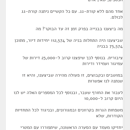
אחד מהם ללא קורת-גג. עם כל הקשיים ניתנה קורת-גג
לכולם.
מה ביצענו בבנייה בפרק זמן זה עד הבוקר? מה
שביצענו היה התחלות בניה של 112,574 יחידות דיור, מתוכן
75,574 בבניה
ציבורית. בנוסף לכך שיפצנו קרוב ל-23,000 דירות של
עמיגור ועמידר ודירות
במושבים ובקבוצים, זו פעולה מהירה שביצענו, והיא זו
שנתנה לנו אפשרות
לעבור את החורף שעבר, ובנוסף לכל המספרים האלה יש לנו
היום קרוב ל-10,000
משפחות הגרות בקרוונים ובמגורונים, ובניגוד לכל התחזיות
הקודרות, שלא
יחזיקו מעמד עם הסערה הראשונה, שיתפוררו עם המטרי