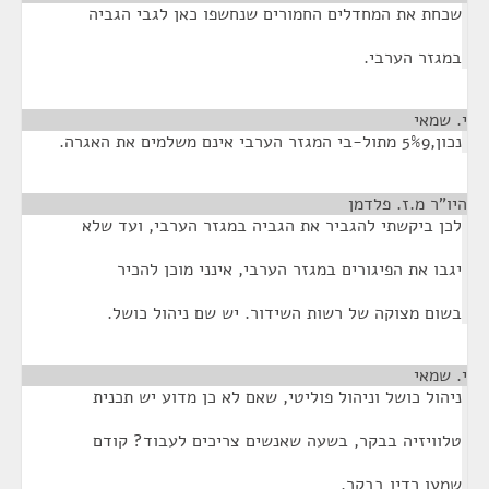
שכחת את המחדלים החמורים שנחשפו כאן לגבי הגביה
במגזר הערבי.
י. שמאי
¶
נכון,5%9 מתול-בי המגזר הערבי אינם משלמים את האגרה.
היו"ר מ.ז. פלדמן
¶
לכן ביקשתי להגביר את הגביה במגזר הערבי, ועד שלא
יגבו את הפיגורים במגזר הערבי, אינני מוכן להכיר
בשום מצוקה של רשות השידור. יש שם ניהול כושל.
י. שמאי
¶
ניהול כושל וניהול פוליטי, שאם לא כן מדוע יש תכנית
טלוויזיה בבקר, בשעה שאנשים צריכים לעבוד? קודם
שמעו רדיו בבקר.