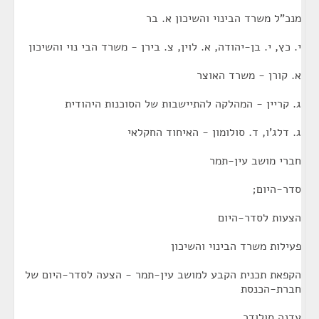
מנכ"ל משרד הבינוי והשיכון א. בר
י. כץ, י. בן-יהודה, א. לוין, צ. בירן - משרד הבי נוי והשיכון
א. קורן - משרד האוצר
ג. קריין - המהלקה להתיישבות של הסוכנות היהודית
ג. דלג'ו, ד. סולומון - האיחוד החקלאי
חברי מושב עין-תמר
סדר-היום;
הצעות לסדר-היום
פעילות משרד הבינוי והשיכון
הקפאת תכנית הקבע למושב עין-תמר - הצעה לסדר-היום של
חברת-הכנסת
עדנה סולודר