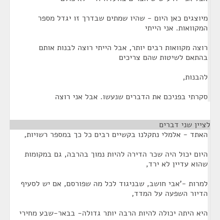
מיוצגים כאן היום - שהיו שמתים שבדרך זו יגדל מספר
המקוואות. אני הייתי
רוצה מקוואות רבים יותר, אבל הייתי רוצה לבנות אותם
בהתאם לשיטות שהם צריכים
להבנות,
סקרתי בפניכם את הדברים שנעשו. אבל אני רוצה
לציין שני דברים
¶
האתד - אלמלי נתקלנו בקשיים רבים כל כך במספר רשויות,
היום יכול היה שכר הדירה להיות נמוך בהרבה, גם במקומות
שהוא עדיין לא ירד,
למרות -'אבי חושב, שבניגוד לכל מה שפורסם, אם יש לסעיף
הדיור השפעה על המדד,
היא היתה יכולה להיות הרבה יותר גדולה- בבאר-שבע מחירי