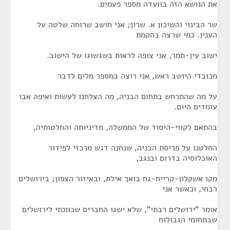
את הנושא הזה בוועדה מספר פעמים.
שר הבינוי והשיכון א. שרון; אני חושב שרוחה שלטה על
הענין. כמי שרצה בהקמת
ישוב עין-תמר, אני צופה לראות בשגשוגו של הישוב.
מכובדי היושב ראש, אני רוצה במספר מלים לדבר
על מה שהתרחש בתחום הבניה, מה הצלחנו לעשות ואיפה אבו
עומדים היום.
בהתאם לקווי-היסוד של הממשלה, מדיניותה והחלטותיה,
החלטנו על פריסת הבניה, שנחנה דגש מרכזי לפידור
האוכלוסיה בדרום ובנגב,
מקו אשקלון-קרייח-גח בואך אילת, ובאיזור הצפון; בירושלים
רבחי, וכאשר אני
אומר "ירושלים רבתי", שלא ישגו החברים שכוונתי לירושלים
שבתחומי הגבולוח