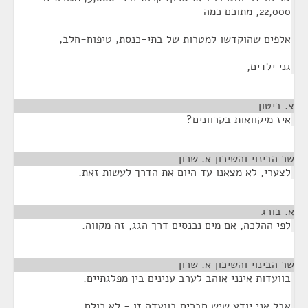
22,000, מתוכם כמה
אלפים שהוקדשו למטרות של בתי-כנסת, טיפוח-חלב,
גני ילדים,
צ. ביטון
¶
איז מיקוואות בקרוונים?
שר הבינוי והשיכון א. שרון
¶
לצערי, לא מצאנו עד היום את הדרך לעשות זאת.
א. בורג
¶
לפי ההלכה, אם מים נכנסים דרך הגג, זה מקווה.
שר הבינוי והשיכון א. שרון
¶
בוועדות אינני אוהב לערב ענינים בין מפלגתיים.
אבל אני יודע שיש חברים בוועדה זו - לא כולם