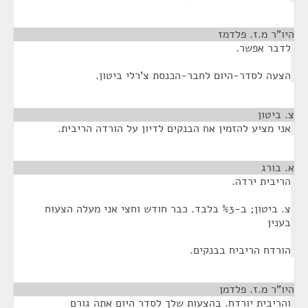
היו"ר מ.ז. פלדמז
¶
לדבר אפשר.
הצעה לסדר-היום לחבר-הכנסת צ'רלי ביטון.
צ. ביטון
¶
אני מציע להזמין אח הבנקים לדיון על הורדה הריבית.
א. בורג
¶
הריבית ירדה.
צ. ביטון; ב-%3 בלבד. כבר חודש וחצי אני מעלה הצעוח
בענין
הורדח הריביח בבנקים.
היו"ר מ.ז. פלדמן
¶
והריבית יורדח. בהצעות שלך לסדר היום אתה גורם