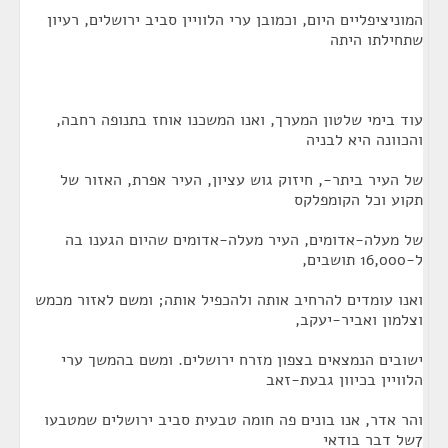
המוניציפליים היום, וכמובן ערי הלוויין סביב ירושלים, רעיון
שתחילתו היתה
עוד בימי שלטון המערך, ואנו המשכנו אוחז בתנופה רחבה,
והכוונה היא לבניה
של העיר ביתר-, חיזוק גוש עציון, העיר אפרת, האזור של
תקוע וכל הקומפלקס
של מעלה-אדומים, העיר מעלה-אדומים שהיום הגענו בה
ל-16,000 תושבים,
ואנו עומדים להרחיב אותה ולהכפיל אותה; ומשם לאזור מכמש
וצלמון ואביר-יעקב,
ישובים הנמצאים בצפון מזרח ירושלים. ומשם בהמשך ערי
הלוויין בכיוון גבעת-זאב
והר אדר, אנו בונים פה חומה טבעית סביב ירושלים שמטבעו
7של דבר בודאי