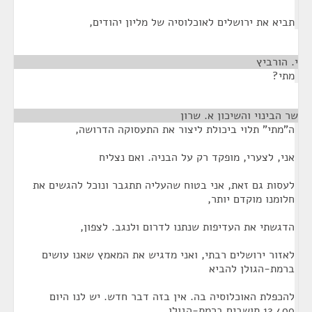
תביא את ירושלים לאוכלוסיה של מליון יהודים,
י. הורביץ
¶
מתי?
שר הבינוי והשיכון א. שרון
¶
ה"מתי" תלוי ביכולת ליצור את התעסוקה הדרושה,
אני, לצערי, מופקד רק על הבניה. ואם נצליח
לעסות גם זאת, אני בטוח שהעליה תתגבר ונוכל להגשים את
חלומנו מוקדם יותר,
הדגשתי את העדיפות שנתנו לדרום ולנגב. לצפון,
לאזור ירושלים רבתי, ואני מדגיש את המאמץ שאנו עושים
ברמת-הגולן להביא
להכפלת האוכלוסיה בה. אין בזה דבר חדש. יש לנו היום
12,400 תושבים ברמת-הגולן,