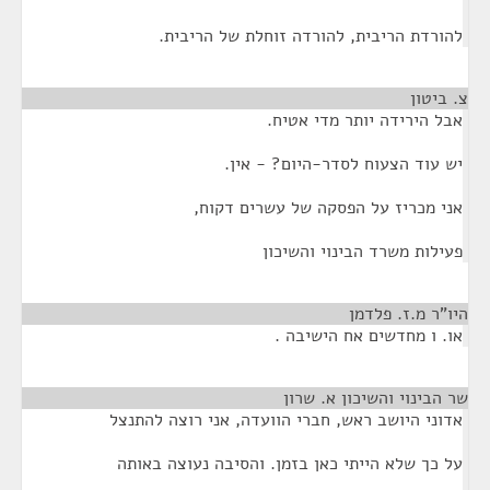
להורדת הריבית, להורדה זוחלת של הריבית.
צ. ביטון
¶
אבל הירידה יותר מדי אטיח.
יש עוד הצעוח לסדר-היום? - אין.
אני מכריז על הפסקה של עשרים דקוח,
פעילות משרד הבינוי והשיכון
היו"ר מ.ז. פלדמן
¶
או. ו מחדשים אח הישיבה .
שר הבינוי והשיכון א. שרון
¶
אדוני היושב ראש, חברי הוועדה, אני רוצה להתנצל
על כך שלא הייתי כאן בזמן. והסיבה נעוצה באותה