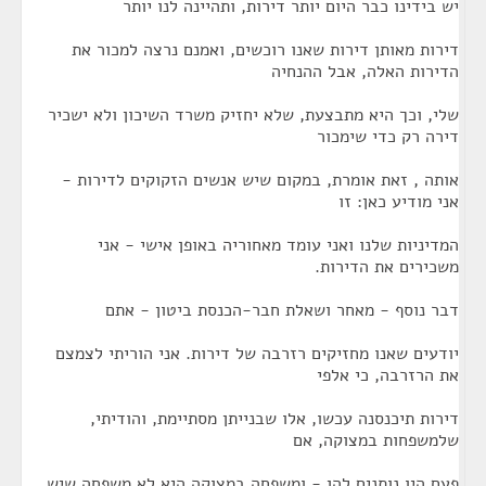
יש בידינו כבר היום יותר דירות, ותהיינה לנו יותר
דירות מאותן דירות שאנו רוכשים, ואמנם נרצה למכור את
הדירות האלה, אבל ההנחיה
שלי, וכך היא מתבצעת, שלא יחזיק משרד השיכון ולא ישכיר
דירה רק כדי שימכור
אותה , זאת אומרת, במקום שיש אנשים הזקוקים לדירות -
אני מודיע כאן: זו
המדיניות שלנו ואני עומד מאחוריה באופן אישי - אני
משכירים את הדירות.
דבר נוסף - מאחר ושאלת חבר-הכנסת ביטון - אתם
יודעים שאנו מחזיקים רזרבה של דירות. אני הוריתי לצמצם
את הרזרבה, כי אלפי
דירות תיכנסנה עכשו, אלו שבנייתן מסתיימת, והודיתי,
שלמשפחות במצוקה, אם
פעם היו נותנים להן - ומשפחה במצוקה היא לא משפחה שיש