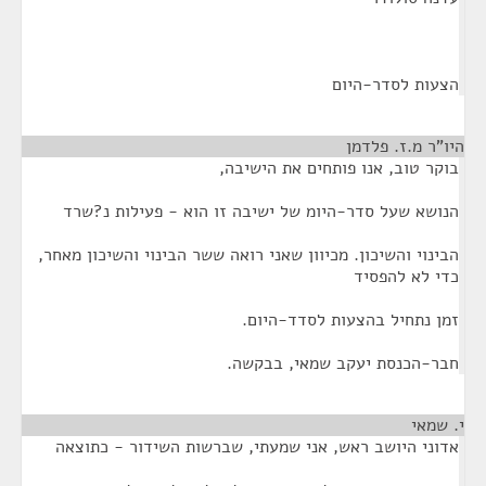
הצעות לסדר-היום
היו"ר מ.ז. פלדמן
¶
בוקר טוב, אנו פותחים את הישיבה,
הנושא שעל סדר-היומ של ישיבה זו הוא - פעילות נ?שרד
הבינוי והשיכון. מכיוון שאני רואה ששר הבינוי והשיכון מאחר,
כדי לא להפסיד
זמן נתחיל בהצעות לסדד-היום.
חבר-הכנסת יעקב שמאי, בבקשה.
י. שמאי
¶
אדוני היושב ראש, אני שמעתי, שברשות השידור - כתוצאה