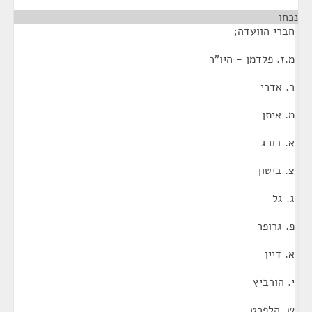
נכחו
חברי הוועדה;
מ.ז. פלדמן - היו"ר
ר. אדרי
מ. איתן
א. בורג
צ. ביטון
ג. גל
פ. גרופר
א. דיין
י. הורביץ
ש. הלפרט