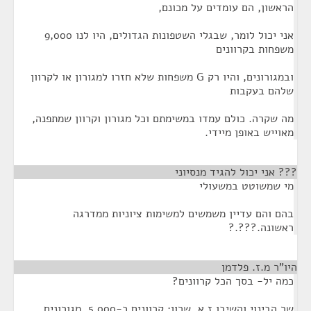
הראשון, הם עומדים על מכונם,
אני יכול לומר, שבגלי השטפונות הגדולים, היו לנו 9,000
משפחות בקרוונים
ובמגורונים, והיו רק G משפחות שלא חזרו למגורון או לקרוון
שלהם בעקבות
מה שקרה. כולם עמדו במשימתם וכל מגורון וקרוון שמתפנה,
מאוייש באופן מיידי.
??? אני יכול להגיד מנסיוני
¶
מי שמשוטט במשעולי
בהם והם עדיין משמשים למשימות ציוניות ממדרגה
ראשונה.???.?
היו"ר מ.ז. פלדמן
¶
כמה יל- בסך הכל קרוונים?
שר הבינוי והשיבו ז א. שרון: קרוונים כ-5,000, מגורונים