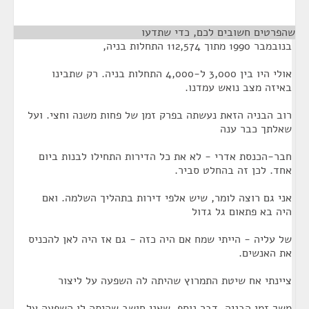
שהפרטים חשובים לכם, כדי שתדעו
¶
בנובמבר 1990 מתוך 112,574 התחלות בניה,
אולי היו בין 3,000 ל-4,000 התחלות בניה. רק שתבינו
באיזה מצב נואש עמדנו.
רוב הבניה הזאת נעשתה בפרק זמן של פחות משנה וחצי. ועל
שאלתך כבר ענה
חבר-הכנסת אדרי - לא את כל הדירות התחילו לבנות ביום
אחד. לכן זה בהחלט סביר.
אני גם רוצה לומר, שיש אלפי דירות בתהליך השלמה. ואם
היה בא פתאום גל גדול
של עליה - הייתי שמח אם היה כזה - גם אז היה לאן להכניס
את האנשים.
ציינתי אח שיטת התמרוץ שהיתה לה השפעה על ליצור
משך זמן הבניה. דבר נוסף, שאני חושב שהיתה לו השפעה על