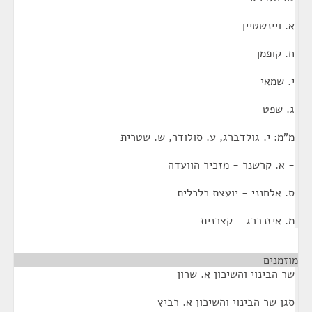
א. ויינשטיין
ח. קופמן
י. שמאי
ג. שפט
מ"מ: י. גולדברג, ע. סולודר, ש. שטרית
- א. קרשנר - מזכיר הוועדה
ס. אלחנני - יועצת כלכלית
מ. איזנברג - קצרנית
מוזמנים
¶
שר הבינוי והשיכון א. שרון
סגן שר הבינוי והשיכון א. רביץ