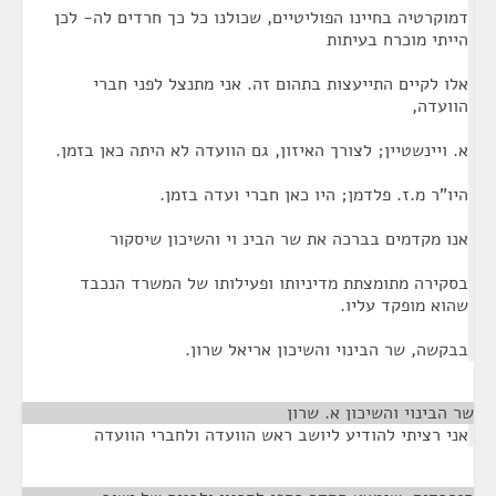
דמוקרטיה בחיינו הפוליטיים, שכולנו כל כך חרדים לה- לכן
הייתי מוכרח בעיתות
אלו לקיים התייעצות בתהום זה. אני מתנצל לפני חברי
הוועדה,
א. ויינשטיין; לצורך האיזון, גם הוועדה לא היתה כאן בזמן.
היו"ר מ.ז. פלדמן; היו כאן חברי ועדה בזמן.
אנו מקדמים בברכה את שר הבינ וי והשיכון שיסקור
בסקירה מתומצתת מדיניותו ופעילותו של המשרד הנכבד
שהוא מופקד עליו.
בבקשה, שר הבינוי והשיכון אריאל שרון.
שר הבינוי והשיכון א. שרון
¶
אני רציתי להודיע ליושב ראש הוועדה ולחברי הוועדה