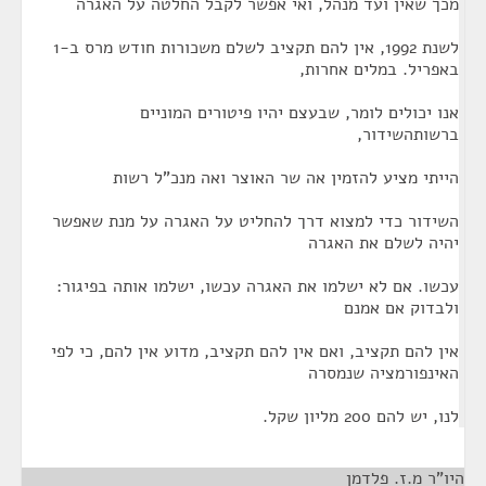
מכך שאין ועד מנהל, ואי אפשר לקבל החלטה על האגרה
לשנת 1992, אין להם תקציב לשלם משכורות חודש מרס ב-1
באפריל. במלים אחרות,
אנו יכולים לומר, שבעצם יהיו פיטורים המוניים
ברשותהשידור,
הייתי מציע להזמין אה שר האוצר ואה מנכ"ל רשות
השידור כדי למצוא דרך להחליט על האגרה על מנת שאפשר
יהיה לשלם את האגרה
עכשו. אם לא ישלמו את האגרה עכשו, ישלמו אותה בפיגור:
ולבדוק אם אמנם
אין להם תקציב, ואם אין להם תקציב, מדוע אין להם, כי לפי
האינפורמציה שנמסרה
לנו, יש להם 200 מליון שקל.
היו"ר מ.ז. פלדמן
¶