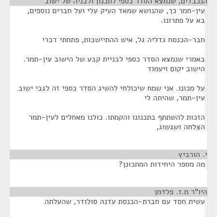
הנכבדים, שנמצא הסדר כספי לתכנון ולבניה של ישוב
¶
עין-חמר כך, שהנושא שמאד העיק עלי ועל חברים נוספים,
בא על פתרונו.
חבר-הכנסח גדליה גל, איש ההתיישבות, פתחתי דברי
באמרי שנמצא הסדר כספי לבניית קבע של הישוב עין-תמר.
הישוב יקום ויעמוד
על מכונו. אני שמח שיכולחי להשיג הסדר כספי זה לגבי ישוב
עין-תמר, שהיתה לי
הזכות להשתתף בתכנונו והקמתו. כולנו מאחלים לעין-תמר
הצלחה ושגשוג,
י. הורביץ
¶
מה מספר היחידות המתכונן?
היו"ר מ.ז. פלדמן
¶
עשית חסד עם חברת-הכנסת עדנה סולודר, שהעלתה