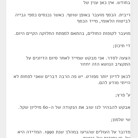
בחודש. אין כאן ענין של
ריבית. הכסף מועבר באופן שוטף. כאשר נכנסים כספי גבייה
לביטוח הלאומי, מייד הכסף
מועבר לקופות החולים, בהתאם למפתח החלוקה הקיים היום.
די תיכון;
הצעה לסדר. אני מבקש שמייד לאחר סיום הדיונים על
התקציב הנושא הזה יחזור
לכאן לדיון יותר מפורט. יש פה הרבה דברים שאני לפחות לא
הייתי מודע להם.
ע' פרץ;
אבקש להבהיר לנו שוב את הנקודה של ה-60 מיליון שקל.
שי טלמון;
מדובר על העולים שהגיעו במהלך שנת 1990. המדידה היא