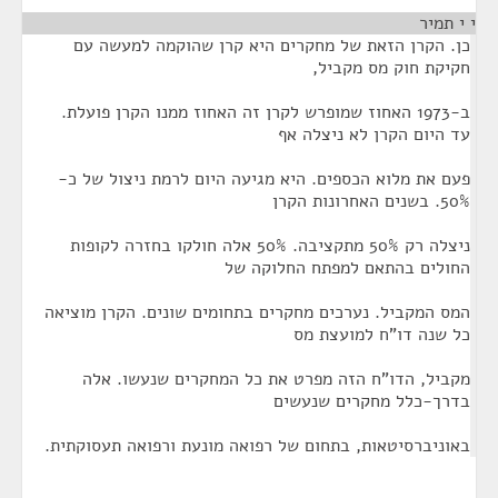
י י תמיר
¶
כן. הקרן הזאת של מחקרים היא קרן שהוקמה למעשה עם
חקיקת חוק מס מקביל,
ב-1973 האחוז שמופרש לקרן זה האחוז ממנו הקרן פועלת.
עד היום הקרן לא ניצלה אף
פעם את מלוא הכספים. היא מגיעה היום לרמת ניצול של כ-
50%. בשנים האחרונות הקרן
ניצלה רק 50% מתקציבה. 50% אלה חולקו בחזרה לקופות
החולים בהתאם למפתח החלוקה של
המס המקביל. נערכים מחקרים בתחומים שונים. הקרן מוציאה
כל שנה דו"ח למועצת מס
מקביל, הדו"ח הזה מפרט את כל המחקרים שנעשו. אלה
בדרך-כלל מחקרים שנעשים
באוניברסיטאות, בתחום של רפואה מונעת ורפואה תעסוקתית.