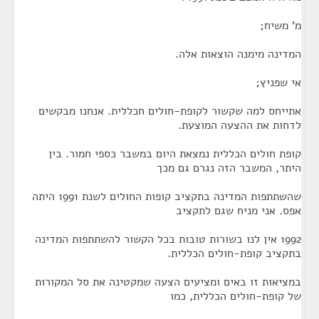
מ' משיח;
המדינה מימנה הוצאות אלה.
אי שפניץ;
אתייחס למה שקשור לקופת-חולים חכללית. אנחנו מבקשים
לדחות את ההצעה המוצעת.
קופת חולים הכללית נמצאת היום במשבר כספי חמור. בין
היתר, המשבר הזה נגרם גם מכך
שהשתתפות המדינה בתקציב קופות החולים לשנת 1991 היתה
אפס. אני מניח שגם לתקציב
1992 אין לנו בשורות טובות בכל הקשור להשתתפות המדינה
בתקציב קופת-חולים הכללית.
במציאות זו באים ומציעים הצעה שמקטינה את סל המקורות
של קופת-חולים הכללית, כמו