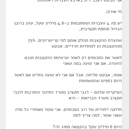
אני מבקש לעכב דיון בארבע העברות ראשונות.
חי אורון;
יש פה 4 העברות המסתכמות ב-4.6 מיליון שקל, שהן ברובן
הגדול תוספת תקציבית,
שוועדת ההקצבות תהלק אותם לפי קריטריונים. 75%
מההקצבות הן למוסדות חרדיים. אבקש
לאשר את הסכומים רק לאחר שרשימת ההקצבות תובא
לוועדה. אם אני טועה במה שאני
אומר, אבקש סליחה. אבל אם אני לא טועה נחליט אם לאשר
היום כספים שהמשמעות
העיקרית שלהם - לגבי תקציב משרד החינוך והתרבות ולגבי
תקציב משרד הבריאות - היא
חלוקה ייחודית של רוב הסכומים. אני עומד מאחורי כל מלה
שאני אומר. למה צריך לתת
היום 6 מיליון שקל בהקצאה מסוג זה?