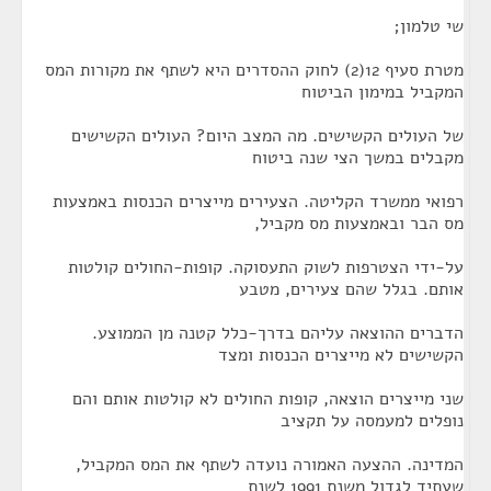
שי טלמון;
מטרת סעיף 12(2) לחוק ההסדרים היא לשתף את מקורות המס
המקביל במימון הביטוח
של העולים הקשישים. מה המצב היום? העולים הקשישים
מקבלים במשך הצי שנה ביטוח
רפואי ממשרד הקליטה. הצעירים מייצרים הכנסות באמצעות
מס הבר ובאמצעות מס מקביל,
על-ידי הצטרפות לשוק התעסוקה. קופות-החולים קולטות
אותם. בגלל שהם צעירים, מטבע
הדברים ההוצאה עליהם בדרך-כלל קטנה מן הממוצע.
הקשישים לא מייצרים הכנסות ומצד
שני מייצרים הוצאה, קופות החולים לא קולטות אותם והם
נופלים למעמסה על תקציב
המדינה. ההצעה האמורה נועדה לשתף את המס המקביל,
שעתיד לגדול משנת 1991 לשנת