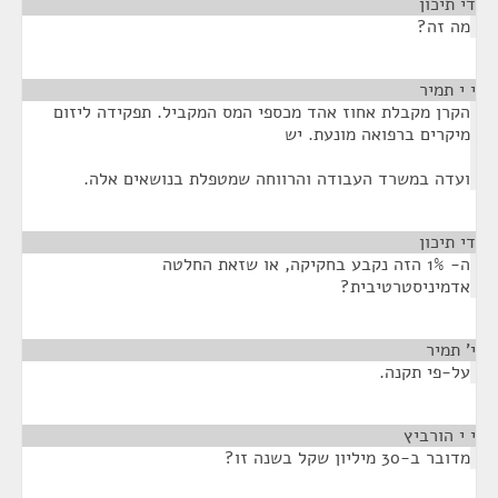
די תיכון
¶
מה זה?
י י תמיר
¶
הקרן מקבלת אחוז אהד מכספי המס המקביל. תפקידה ליזום
מיקרים ברפואה מונעת. יש
ועדה במשרד העבודה והרווחה שמטפלת בנושאים אלה.
די תיכון
¶
ה- 1% הזה נקבע בחקיקה, או שזאת החלטה
אדמיניסטרטיבית?
י' תמיר
¶
על-פי תקנה.
י י הורביץ
¶
מדובר ב-30 מיליון שקל בשנה זו?