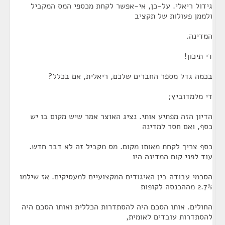
גידול ריאלי. על-כן, אי-אפשר לקחת מכספי המס המקביל
ולממן פעולות של תקציב
המדינה.
די תיכון!
בכמה גדל מספר החברים שלכם, ריאלית, אם בכלל?
די מלמדוביץ;
הדיון הזה מפתיע אותי. נציג האוצר אמר שיש מקום בו יש
כסף, ואם חסר למדינה
כסף צריך לקחת מאותו מקום. מס מקביל זה לא דבר חדש.
עוד לפני קום המדינה היו
הסכמי עבודה בין האיגודים המקצועיים למעסיקים. אז שילמו
2.7% מההכנסה לקופות
החולים. אותו הסכם היה להסתדרות הכללית ואותו הסכם היה
להסתדרות עובדים לאומית,