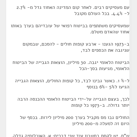
עם מעסיקים רבים. לאחר קום המדינה האחוז גדל מ- 2.7%
ל- 4.4%. בכל העולם מקובל
שמעסיקים משתתפים בביטוח רפואי של עובדיהם בערך באותו
אחוז שהאדם משלם.
ב-1973 הגענו - ארבע קופות חולים - להסכם, שבמקום
שניגבה את הכספים לבד,
הביטוח הלאומי יגבה. 30 מיליון, הוצאות הגבייה של הביטוח
הלאומי, מגיעות בסך-הכל
ל-% 1. כאשר גבינו לבד, כל קופות החולים, הוצאות הגבייה
הגיעו ל5% -6% בנוסף
לכך, בעצם הגבייה על-ידי הביטוח הלאומי ההכנסה הרבה
יותר גדולה. ב-1973 כל קופות
החולים גבו מס מקביל בערך 200 מיליון לירות. בכסף של
היום זה למעלה מ-200 מיליון
ש"ח. יש לקחת בחשבון עוד שני דברים: א. האוכלוסיה גדלה,