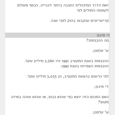
זאת הדרך המינהלית הטובה ביותר לגבייה. הכסף משולם
לקופות-החולים לפי
קריטריונים שנקבעו בהוק לפני שנה.
די תיכון
¶
מה ההכנסות?
ש' טלמון;
ההכנסות בשנת התקציב 1991 היו 2,560 מיליון שקל.
ההכנסות הצפויות בשנת 1992.
לפי הרשום בהצעת התקציב, הן 3,035 מיליון שקל.
די תיכון;
האם הסכום הזה יוצא כפי שהוא נכנס, או שהוא שוהה באיזה
מקום?
ש' טלמון;