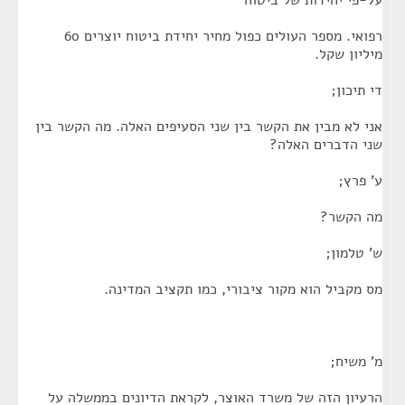
על-פי יחידות של ביטוח
רפואי. מספר העולים כפול מחיר יחידת ביטוח יוצרים 60
מיליון שקל.
די תיכון;
אני לא מבין את הקשר בין שני הסעיפים האלה. מה הקשר בין
שני הדברים האלה?
ע' פרץ;
מה הקשר?
ש' טלמון;
מס מקביל הוא מקור ציבורי, כמו תקציב המדינה.
מ' משיח;
הרעיון הזה של משרד האוצר, לקראת הדיונים בממשלה על