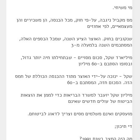
מי משיחי.
מס מקביל ניגבה, על-פי חוק, מכל הכנסה, הן משכירים והן
מעצמאיים, לפי אחוזים
שנקובים בחוק. האוצר הציע השנה, שמכל הכספים האלה,
המסתכמים השנה בלמעלה מ-3
מיליארד שקל, סכום מסויים - שבתחילתו חיה יותר גדול,
ובסופו הסתכם ב-60 מיליון
שקל - ינוכה על-ידי האוצר מתוד ההכנסה הכוללת של חמס
הזה. הסכום חזה, המסתכם ב-60
מיליון שקל יועבר למשרד הבריאות כדי לממן את הוצאות
הביטוח של עולים חדשים שאינם
מועסקים ואינם משלמים מסים וצריך לדאוג לביטוחם.
די תיכון;
מה היה המצב בשנת 1991?