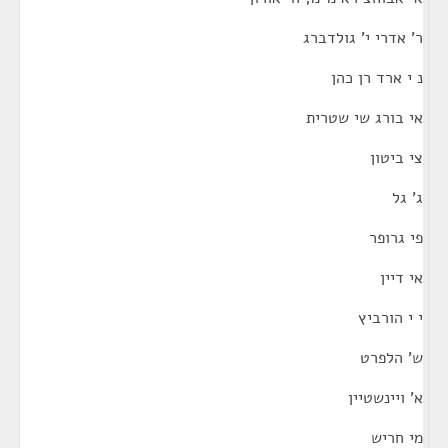
ר' אדרי י' גולדברג
נ י ארד רן כהן
אי בורג שי שטרית
צי ביטון
ג' גל
פי גרופר
אי דיין
י י הורביץ
ש' הלפרט
א' ויינשטיין
מי חריש