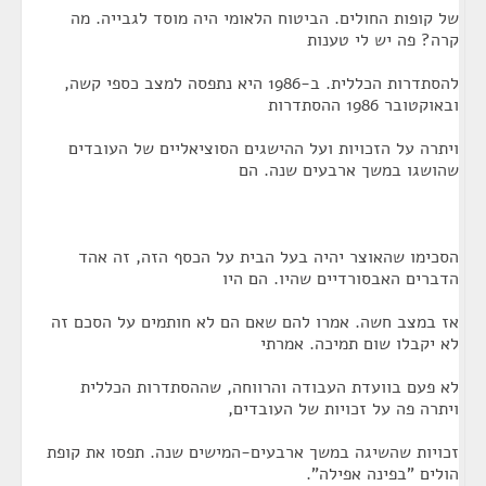
של קופות החולים. הביטוח הלאומי היה מוסד לגבייה. מה
קרה? פה יש לי טענות
להסתדרות הכללית. ב-1986 היא נתפסה למצב כספי קשה,
ובאוקטובר 1986 ההסתדרות
ויתרה על הזכויות ועל ההישגים הסוציאליים של העובדים
שהושגו במשך ארבעים שנה. הם
הסכימו שהאוצר יהיה בעל הבית על הכסף הזה, זה אהד
הדברים האבסורדיים שהיו. הם היו
אז במצב חשה. אמרו להם שאם הם לא חותמים על הסכם זה
לא יקבלו שום תמיכה. אמרתי
לא פעם בוועדת העבודה והרווחה, שההסתדרות הכללית
ויתרה פה על זכויות של העובדים,
זכויות שהשיגה במשך ארבעים-המישים שנה. תפסו את קופת
הולים "בפינה אפילה".