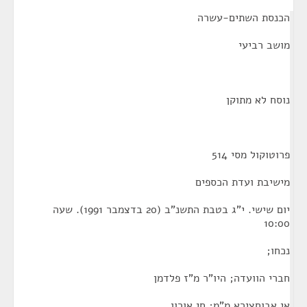
¶
הכנסת השתים-עשרה
מושב רביעי
נוסח לא מתוקן
פרוטוקול מסי 514
מישיבת ועדת הכספים
יום שישי. י"ג בטבת התשנ"ב (20 בדצמבר 1991). שעה
10:00
נכחו;
חברי הוועדה; היו"ר מ"ז פלדמן
אי אבוחצירא מ"מ; חי אורון