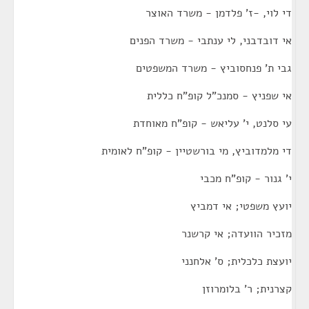
די לוי, -ז' פלדמן - משרד האוצר
אי דובדבני, לי ענתבי - משרד הפנים
גבי ת' פנחסוביץ - משרד המשפטים
אי שפניץ - סמנכ"ל קופ"ח כללית
עי סלנט, י' עליאש - קופ"ח מאוחדת
די מלמדוביץ, מי בורשטיין - קופ"ח לאומית
י' גנור - קופ"ח מכבי
יועץ משפטי; אי דמביץ
מזכיר הוועדה; אי קרשנר
יועצת כלכלית; ס' אלחנני
קצרנית; ר' בלומרוזן