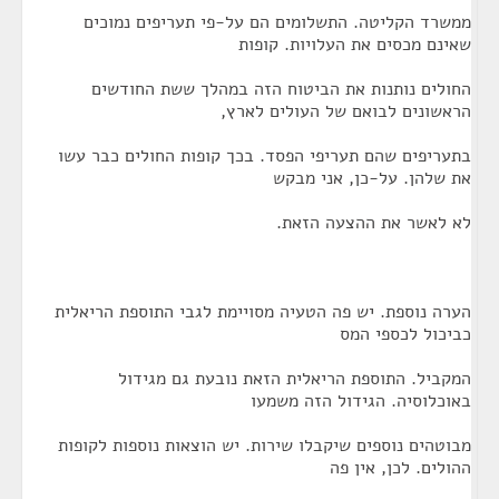
ממשרד הקליטה. התשלומים הם על-פי תעריפים נמוכים
שאינם מכסים את העלויות. קופות
החולים נותנות את הביטוח הזה במהלך ששת החודשים
הראשונים לבואם של העולים לארץ,
בתעריפים שהם תעריפי הפסד. בכך קופות החולים כבר עשו
את שלהן. על-כן, אני מבקש
לא לאשר את ההצעה הזאת.
הערה נוספת. יש פה הטעיה מסויימת לגבי התוספת הריאלית
כביכול לכספי המס
המקביל. התוספת הריאלית הזאת נובעת גם מגידול
באוכלוסיה. הגידול הזה משמעו
מבוטהים נוספים שיקבלו שירות. יש הוצאות נוספות לקופות
ההולים. לכן, אין פה