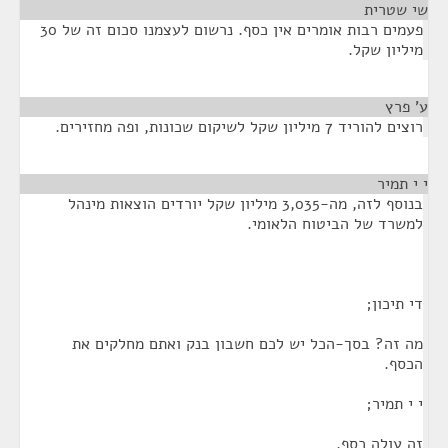
שי שטרית
¶
פעמים רבות אומרים אין כסף. נרשום לעצמנו סכום זה של 30
מיליון שקל.
ע' פרץ
¶
רוצים להוריד 7 מיליון שקל לשיקום שכונות, ופה מחזירים.
י י תמיר
¶
בנוסף לזה, מה-3,035 מיליון שקל יורדים הוצאות מינהל
למשרד של הביטוח הלאומי.
די תיכון;
מה זה? בסך-הכל יש לכם חשבון בנק ואתם מחלקים את
הכסף.
י י תמיר;
זה עולה כסף.