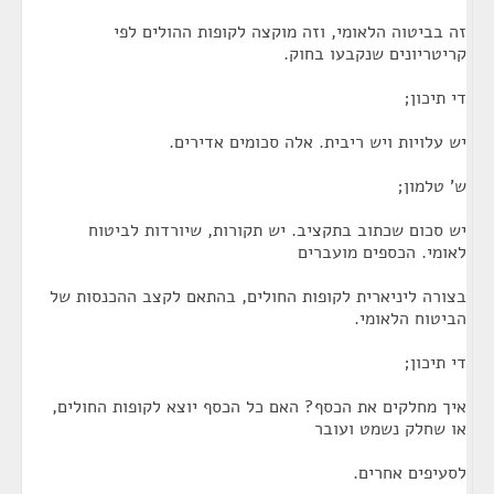
זה בביטוה הלאומי, וזה מוקצה לקופות ההולים לפי
קריטריונים שנקבעו בחוק.
די תיכון;
יש עלויות ויש ריבית. אלה סכומים אדירים.
ש' טלמון;
יש סכום שכתוב בתקציב. יש תקורות, שיורדות לביטוח
לאומי. הכספים מועברים
בצורה ליניארית לקופות החולים, בהתאם לקצב ההכנסות של
הביטוח הלאומי.
די תיכון;
איך מחלקים את הכסף? האם כל הכסף יוצא לקופות החולים,
או שחלק נשמט ועובר
לסעיפים אחרים.